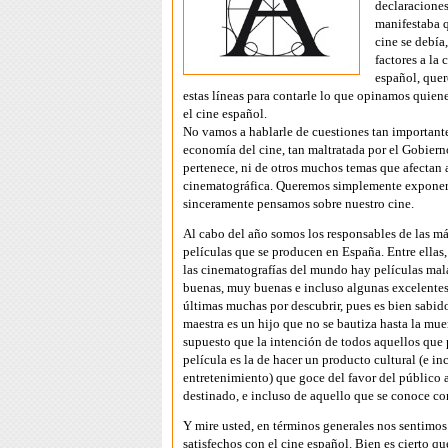
declaraciones
manifestaba q
cine se debía,
factores a la 
español, que
estas líneas para contarle lo que opinamos quien
el cine español.
No vamos a hablarle de cuestiones tan important
economía del cine, tan maltratada por el Gobiern
pertenece, ni de otros muchos temas que afectan a
cinematográfica. Queremos simplemente exponer
sinceramente pensamos sobre nuestro cine.
Al cabo del año somos los responsables de las m
películas que se producen en España. Entre ellas
las cinematografías del mundo hay películas mala
buenas, muy buenas e incluso algunas excelentes,
últimas muchas por descubrir, pues es bien sabid
maestra es un hijo que no se bautiza hasta la muer
supuesto que la intención de todos aquellos que 
película es la de hacer un producto cultural (e in
entretenimiento) que goce del favor del público 
destinado, e incluso de aquello que se conoce co
Y mire usted, en términos generales nos sentimo
satisfechos con el cine español. Bien es cierto q