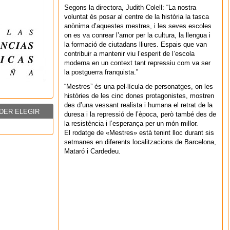
Segons la directora, Judith Colell: “La nostra
voluntat és posar al centre de la història la tasca
anònima d’aquestes mestres, i les seves escoles
on es va conrear l’amor per la cultura, la llengua i
la formació de ciutadans lliures. Espais que van
contribuir a mantenir viu l’esperit de l’escola
moderna en un context tant repressiu com va ser
la postguerra franquista.”
“Mestres” és una pel·lícula de personatges, on les
històries de les cinc dones protagonistes, mostren
des d’una vessant realista i humana el retrat de la
DER ELEGIR
duresa i la repressió de l’època, però també des de
la resistència i l’esperança per un món millor.
El rodatge de «Mestres» està tenint lloc durant sis
setmanes en diferents localitzacions de Barcelona,
Mataró i Cardedeu.