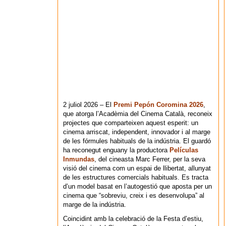
2 juliol 2026 – El
Premi Pepón Coromina 2026
,
que atorga l’Acadèmia del Cinema Català, reconeix
projectes que comparteixen aquest esperit: un
cinema arriscat, independent, innovador i al marge
de les fórmules habituals de la indústria. El guardó
ha reconegut enguany la productora
Películas
Inmundas
, del cineasta Marc Ferrer, per la seva
visió del cinema com un espai de llibertat, allunyat
de les estructures comercials habituals. Es tracta
d’un model basat en l’autogestió que aposta per un
cinema que “sobreviu, creix i es desenvolupa” al
marge de la indústria.
Coincidint amb la celebració de la Festa d’estiu,