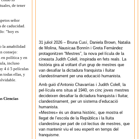
uales, de tener
spetos señor
a de caducidad.
do: “hoy es
31 juliol 2026 – Bruna Cusí, Daniela Brown, Natalia
o la amabilidad
de Molina, Nausicaa Bonnín i Greta Fernández
un consejo:
protagonitzen “Mestres”, la nova pel·lícula de la
 en política y en
cineasta Judith Colell, inspirada en fets reals. La
cula, incluso
història gira al voltant d’un grup de mestres que
ay 4 ó 5 películas
van desafiar la dictadura franquista i lluitar
s todas ellas, y
clandestinament per una educació humanista.
olvidable.
Amb guió d’Antonio Chavarrías i Judith Colell, la
pel·lícula ens situa al 1940, on cinc joves mestres
decideixen desafiar la dictadura franquista i lluitar,
as Ciencias
clandestinament, per un sistema d’educació
humanista.
«Mestres» és un drama històric, que mostra el
llegat de l’escola de la República i la lluita
clandestina per part de col·lectius de mestres, que
van mantenir viu el seu esperit en temps del
franquisme.