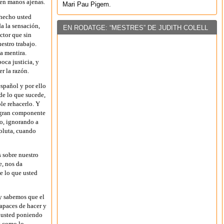
 en manos ajenas.
Mari Pau Pigem.
 hecho usted
a la sensación,
EN RODATGE: “MESTRES” DE JUDITH COLELL
ctor que sin
estro trabajo.
la mentira.
oca justicia, y
r la razón.
spañol y por ello
de lo que sucede,
le rehacerlo. Y
n gran componente
o, ignorando a
oluta, cuando
 sobre nuestro
e, nos da
e lo que usted
y sabemos que el
apaces de hacer y
á usted poniendo
 y como lo