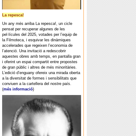
La repesca!
Un any més arriba La repesca!, un cicle
pensat per recuperar algunes de les
pel·lícules del 2025, votades per l’equip de
la Filmoteca, i esquivar les dinàmiques
accelerades que regeixen l’economia de
l’atenció. Una invitació a redescobrir
aquestes obres amb temps, en pantalla gran
i oferint un espai compartit entre propostes
de gran públic i altres de més minoritàries.
L’edició d’enguany ofereix una mirada oberta
a la diversitat de formes i sensibilitats que
conviuen a la cartellera del nostre país.
(
més informació
)