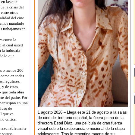
 en las que
ue la crisis del
 entre otros
calidad del cine
remos mandarle
es trabajamos en
es como la
o al cual usted
 la industria
le lo que
ás o menos 200
, como en todas
s, regulares,
 y de estas
o que toda obra
te del padre. Por
participan en una
cluso de
1 agosto 2026 – Llega este 21 de agosto a la salas
al que va
de cine del territorio español, la ópera prima de la
mo crítica.
directora Estel Díaz, una película de gran fuerza
s razonablemente
visual sobre la exuberancia emocional de la etapa
ue somos
adolescente. Tras la repentina muerte de su