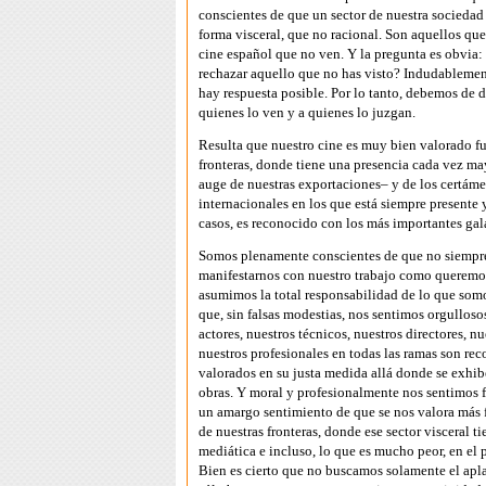
conscientes de que un sector de nuestra sociedad
forma visceral, que no racional. Son aquellos qu
cine español que no ven. Y la pregunta es obvia
rechazar aquello que no has visto? Indudablemen
hay respuesta posible. Por lo tanto, debemos de d
quienes lo ven y a quienes lo juzgan.
Resulta que nuestro cine es muy bien valorado fu
fronteras, donde tiene una presencia cada vez ma
auge de nuestras exportaciones– y de los certám
internacionales en los que está siempre presente
casos, es reconocido con los más importantes gal
Somos plenamente conscientes de que no siemp
manifestarnos con nuestro trabajo como queremos
asumimos la total responsabilidad de lo que somo
que, sin falsas modestias, nos sentimos orgulloso
actores, nuestros técnicos, nuestros directores, nu
nuestros profesionales en todas las ramas son re
valorados en su justa medida allá donde se exhib
obras. Y moral y profesionalmente nos sentimos fu
un amargo sentimiento de que se nos valora más 
de nuestras fronteras, donde ese sector visceral t
mediática e incluso, lo que es mucho peor, en el 
Bien es cierto que no buscamos solamente el apl