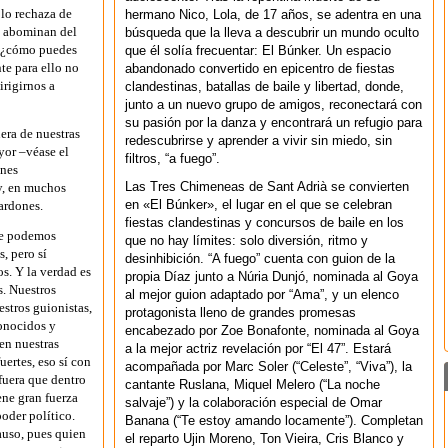
 lo rechaza de
hermano Nico, Lola, de 17 años, se adentra en una
e abominan del
búsqueda que la lleva a descubrir un mundo oculto
: ¿cómo puedes
que él solía frecuentar: El Búnker. Un espacio
te para ello no
abandonado convertido en epicentro de fiestas
irigirnos a
clandestinas, batallas de baile y libertad, donde,
junto a un nuevo grupo de amigos, reconectará con
su pasión por la danza y encontrará un refugio para
era de nuestras
redescubrirse y aprender a vivir sin miedo, sin
yor –véase el
filtros, “a fuego”.
enes
Las Tres Chimeneas de Sant Adrià se convierten
 y, en muchos
en «El Búnker», el lugar en el que se celebran
ardones.
fiestas clandestinas y concursos de baile en los
re podemos
que no hay límites: solo diversión, ritmo y
, pero sí
desinhibición. “A fuego” cuenta con guion de la
s. Y la verdad es
propia Díaz junto a Núria Dunjó, nominada al Goya
s. Nuestros
al mejor guion adaptado por “Ama”, y un elenco
estros guionistas,
protagonista lleno de grandes promesas
conocidos y
encabezado por Zoe Bonafonte, nominada al Goya
en nuestras
a la mejor actriz revelación por “El 47”. Estará
ertes, eso sí con
acompañada por Marc Soler (“Celeste”, “Viva”), la
fuera que dentro
cantante Ruslana, Miquel Melero (“La noche
iene gran fuerza
salvaje”) y la colaboración especial de Omar
poder político.
Banana (“Te estoy amando locamente”). Completan
auso, pues quien
el reparto Ujin Moreno, Ton Vieira, Cris Blanco y