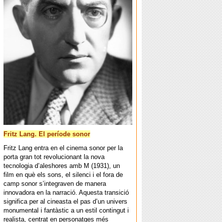
Fritz Lang. El període sonor
Fritz Lang entra en el cinema sonor per la
porta gran tot revolucionant la nova
tecnologia d’aleshores amb M (1931), un
film en què els sons, el silenci i el fora de
camp sonor s’integraven de manera
innovadora en la narració. Aquesta transició
significa per al cineasta el pas d’un univers
monumental i fantàstic a un estil contingut i
realista, centrat en personatges més