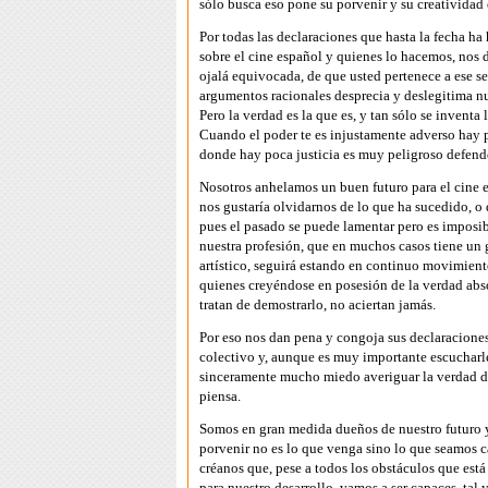
sólo busca eso pone su porvenir y su creatividad
Por todas las declaraciones que hasta la fecha ha
sobre el cine español y quienes lo hacemos, nos d
ojalá equivocada, de que usted pertenece a ese se
argumentos racionales desprecia y deslegitima nu
Pero la verdad es la que es, y tan sólo se inventa 
Cuando el poder te es injustamente adverso hay p
donde hay poca justicia es muy peligroso defende
Nosotros anhelamos un buen futuro para el cine e
nos gustaría olvidarnos de lo que ha sucedido, o 
pues el pasado se puede lamentar pero es imposib
nuestra profesión, que en muchos casos tiene u
artístico, seguirá estando en continuo movimient
quienes creyéndose en posesión de la verdad abs
tratan de demostrarlo, no aciertan jamás.
Por eso nos dan pena y congoja sus declaraciones
colectivo y, aunque es muy importante escucharl
sinceramente mucho miedo averiguar la verdad d
piensa.
Somos en gran medida dueños de nuestro futuro 
porvenir no es lo que venga sino lo que seamos c
créanos que, pese a todos los obstáculos que est
para nuestro desarrollo, vamos a ser capaces, tal