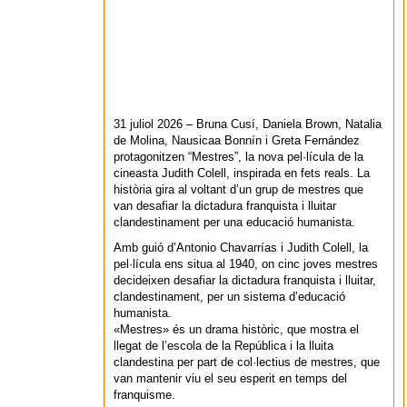
31 juliol 2026 – Bruna Cusí, Daniela Brown, Natalia
de Molina, Nausicaa Bonnín i Greta Fernández
protagonitzen “Mestres”, la nova pel·lícula de la
cineasta Judith Colell, inspirada en fets reals. La
història gira al voltant d’un grup de mestres que
van desafiar la dictadura franquista i lluitar
clandestinament per una educació humanista.
Amb guió d’Antonio Chavarrías i Judith Colell, la
pel·lícula ens situa al 1940, on cinc joves mestres
decideixen desafiar la dictadura franquista i lluitar,
clandestinament, per un sistema d’educació
humanista.
«Mestres» és un drama històric, que mostra el
llegat de l’escola de la República i la lluita
clandestina per part de col·lectius de mestres, que
van mantenir viu el seu esperit en temps del
franquisme.