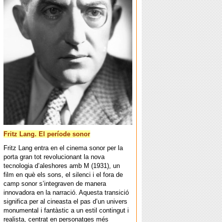
Fritz Lang. El període sonor
Fritz Lang entra en el cinema sonor per la
porta gran tot revolucionant la nova
tecnologia d’aleshores amb M (1931), un
film en què els sons, el silenci i el fora de
camp sonor s’integraven de manera
innovadora en la narració. Aquesta transició
significa per al cineasta el pas d’un univers
monumental i fantàstic a un estil contingut i
realista, centrat en personatges més