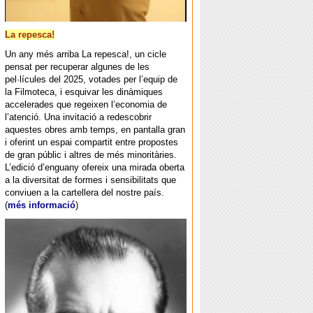
La repesca!
Un any més arriba La repesca!, un cicle
pensat per recuperar algunes de les
pel·lícules del 2025, votades per l’equip de
la Filmoteca, i esquivar les dinàmiques
accelerades que regeixen l’economia de
l’atenció. Una invitació a redescobrir
aquestes obres amb temps, en pantalla gran
i oferint un espai compartit entre propostes
de gran públic i altres de més minoritàries.
L’edició d’enguany ofereix una mirada oberta
a la diversitat de formes i sensibilitats que
conviuen a la cartellera del nostre país.
(
més informació
)