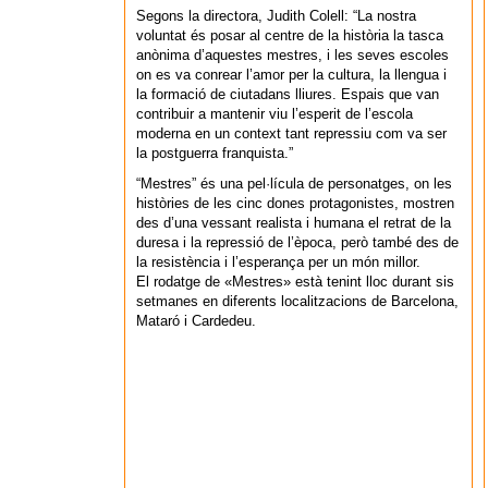
Segons la directora, Judith Colell: “La nostra
voluntat és posar al centre de la història la tasca
anònima d’aquestes mestres, i les seves escoles
on es va conrear l’amor per la cultura, la llengua i
la formació de ciutadans lliures. Espais que van
contribuir a mantenir viu l’esperit de l’escola
moderna en un context tant repressiu com va ser
la postguerra franquista.”
“Mestres” és una pel·lícula de personatges, on les
històries de les cinc dones protagonistes, mostren
des d’una vessant realista i humana el retrat de la
duresa i la repressió de l’època, però també des de
la resistència i l’esperança per un món millor.
El rodatge de «Mestres» està tenint lloc durant sis
setmanes en diferents localitzacions de Barcelona,
Mataró i Cardedeu.