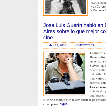
«Gracias po
«La Cerem
«Madame B
José Luis Guerín habló en
Aires sobre lo que mejor co
cine
abril 22, 2008
HEMEROTECA
El director 
Buenos Aires
su película 
Sylvia», que
Sección Ofic
del Bafici. 
para varios 
sobre su con
Los silencio
«De las dos 
aquí present
silencio absoluto y en la otra existe la posibilida
como pausa.
sigue...