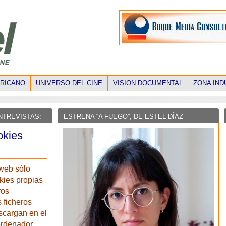
ERICANO
UNIVERSO DEL CINE
VISION DOCUMENTAL
ZONA IND
NTREVISTAS:
ESTRENA “A FUEGO”, DE ESTEL DÍAZ
okies
 web sólo
okies propias
ros
 ficheros
scargan en el
ordenador,