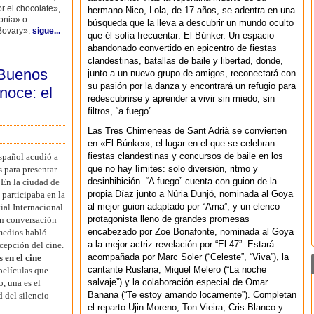
r el chocolate»,
hermano Nico, Lola, de 17 años, se adentra en una
onia» o
búsqueda que la lleva a descubrir un mundo oculto
ovary».
sigue...
que él solía frecuentar: El Búnker. Un espacio
abandonado convertido en epicentro de fiestas
clandestinas, batallas de baile y libertad, donde,
 Buenos
junto a un nuevo grupo de amigos, reconectará con
su pasión por la danza y encontrará un refugio para
noce: el
redescubrirse y aprender a vivir sin miedo, sin
filtros, “a fuego”.
Las Tres Chimeneas de Sant Adrià se convierten
en «El Búnker», el lugar en el que se celebran
fiestas clandestinas y concursos de baile en los
español acudió a
que no hay límites: solo diversión, ritmo y
 para presentar
desinhibición. “A fuego” cuenta con guion de la
«En la ciudad de
propia Díaz junto a Núria Dunjó, nominada al Goya
 participaba en la
al mejor guion adaptado por “Ama”, y un elenco
ial Internacional
protagonista lleno de grandes promesas
En conversación
encabezado por Zoe Bonafonte, nominada al Goya
medios habló
a la mejor actriz revelación por “El 47”. Estará
cepción del cine.
acompañada por Marc Soler (“Celeste”, “Viva”), la
s en el cine
cantante Ruslana, Miquel Melero (“La noche
películas que
salvaje”) y la colaboración especial de Omar
o, una es el
Banana (“Te estoy amando locamente”). Completan
d del silencio
el reparto Ujin Moreno, Ton Vieira, Cris Blanco y