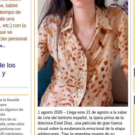
, tablet
 tiempo de
 de una
 etc.) con la
 que se
cter personal
e...
de los
 y
e la Novelle
mpre
os algunos de
1 agosto 2026 – Llega este 21 de agosto a la salas
 más
de cine del territorio español, la ópera prima de la
ivos de su
directora Estel Díaz, una película de gran fuerza
fía, entre ellos
visual sobre la exuberancia emocional de la etapa
e perfuma con
adolescente. Tras la repentina muerte de su
«El carnicero»,