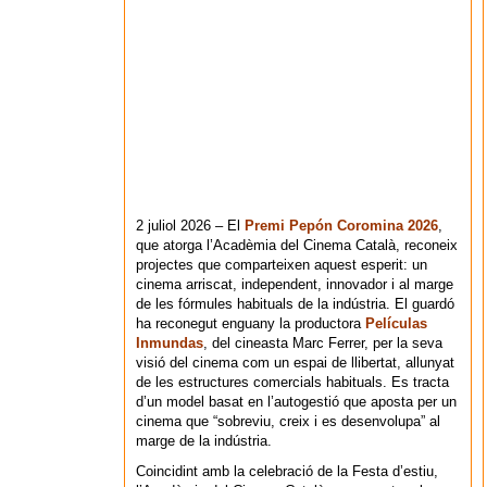
2 juliol 2026 – El
Premi Pepón Coromina 2026
,
que atorga l’Acadèmia del Cinema Català, reconeix
projectes que comparteixen aquest esperit: un
cinema arriscat, independent, innovador i al marge
de les fórmules habituals de la indústria. El guardó
ha reconegut enguany la productora
Películas
Inmundas
, del cineasta Marc Ferrer, per la seva
visió del cinema com un espai de llibertat, allunyat
de les estructures comercials habituals. Es tracta
d’un model basat en l’autogestió que aposta per un
cinema que “sobreviu, creix i es desenvolupa” al
marge de la indústria.
Coincidint amb la celebració de la Festa d’estiu,