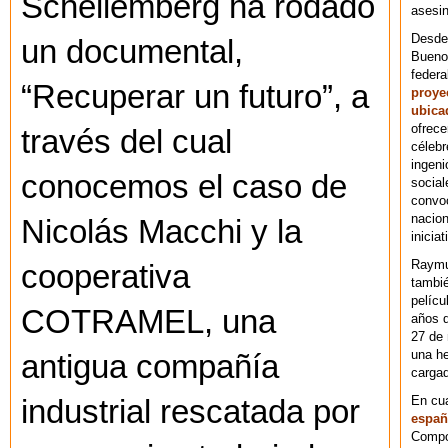
Schellemberg ha rodado
asesin
Desde 
un documental,
Bueno
federa
“Recuperar un futuro”, a
proye
ubica
ofrece
través del cual
célebr
ingeni
conocemos el caso de
social
convoc
nacion
Nicolás Macchi y la
iniciat
Raymu
cooperativa
tambié
pelícu
COTRAMEL, una
años d
27 de 
una he
antigua compañía
cargad
En cu
industrial rescatada por
españ
Compos