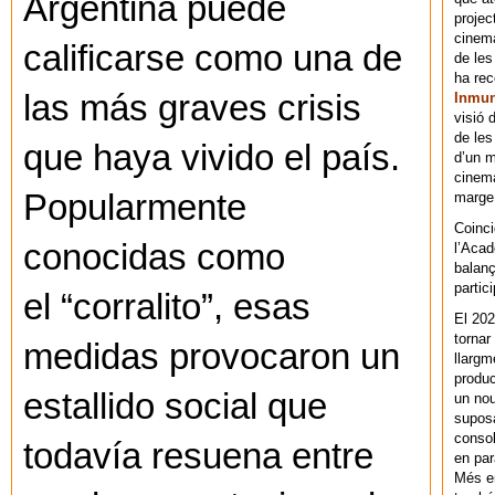
Argentina puede
projec
cinema
calificarse como una de
de les
ha re
las más graves crisis
Inmu
visió 
de les
que haya vivido el país.
d’un m
cinema
Popularmente
marge 
Coinci
conocidas como
l’Acad
balanç
partic
el “corralito”, esas
El 202
tornar
medidas provocaron un
llargm
produc
estallido social que
un nou
supos
consol
todavía resuena entre
en par
Més en