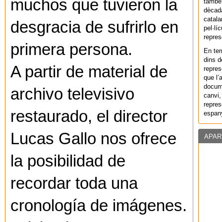
muchos que tuvieron la
també 
dècada
catala
desgracia de sufrirlo en
pel·lí
repres
primera persona.
En ter
dins d
A partir de material de
repres
que l’
docum
archivo televisivo
canvi,
repres
restaurado, el director
espany
Lucas Gallo nos ofrece
APAR
la posibilidad de
recordar toda una
cronología de imágenes.