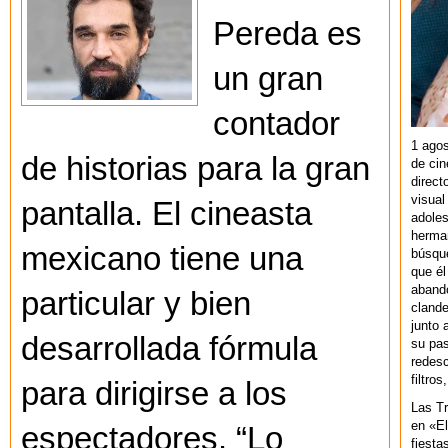
Pereda es
un gran
contador
1 agos
de historias para la gran
de cin
direct
visual
pantalla. El cineasta
adoles
herman
mexicano tiene una
búsque
que él
abando
particular y bien
clande
junto 
desarrollada fórmula
su pas
redesc
filtros
para dirigirse a los
Las T
en «El
espectadores. “Lo
fiesta