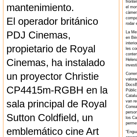
fronte
mantenimiento.
el mom
càmera
compar
El operador británico
rodar 
PDJ Cinemas,
La Men
en Bès
interi
propietario de Royal
les co
contem
Cinemas, ha instalado
Helena
invest
un proyector Christie
Corren
valora
DocsBa
CP4415m-RGBH en la
Públic
Catalu
sala principal de Royal
van re
Correa
person
Sutton Coldfield, un
los Ca
permet
emblemático cine Art
“Engu