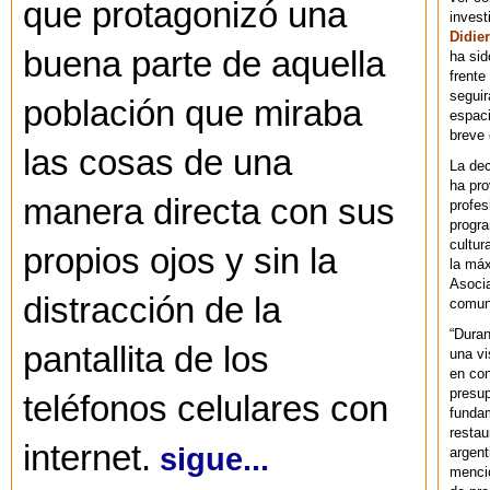
que protagonizó una
invest
Didier
buena parte de aquella
ha sid
frente
seguir
población que miraba
espaci
breve
las cosas de una
La dec
ha pr
manera directa con sus
profes
progra
cultur
propios ojos y sin la
la máx
Asoci
distracción de la
comuni
“Duran
pantallita de los
una vi
en con
presup
teléfonos celulares con
fundam
restau
internet.
sigue...
argent
mencio