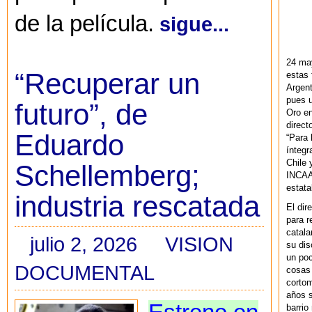
de la película.
sigue...
24 ma
“Recuperar un
estas 
Argent
pues u
futuro”, de
Oro en
direct
Eduardo
“Para 
ínteg
Chile 
Schellemberg;
INCAA 
estata
industria rescatada
El dir
para r
catala
julio 2, 2026
VISION
su dis
un po
DOCUMENTAL
cosas 
cortom
años s
barrio