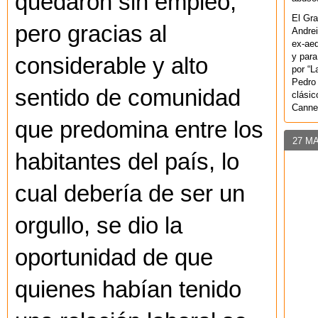
quedaron sin empleo,
El Gra
pero gracias al
Andrei
ex-aeq
y para
considerable y alto
por “L
Pedro 
sentido de comunidad
clásic
Canne
que predomina entre los
27 M
habitantes del país, lo
cual debería de ser un
orgullo, se dio la
oportunidad de que
quienes habían tenido