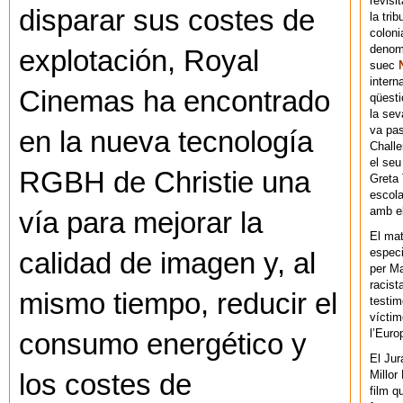
revisi
disparar sus costes de
la tri
coloni
denomi
explotación, Royal
suec
intern
Cinemas ha encontrado
qüesti
la sev
va pas
en la nueva tecnología
Chall
el seu
RGBH de Christie una
Greta 
escola
amb el
vía para mejorar la
El mat
especi
calidad de imagen y, al
per Ma
racist
mismo tiempo, reducir el
testim
víctim
l’Euro
consumo energético y
El Jur
Millor
los costes de
film q