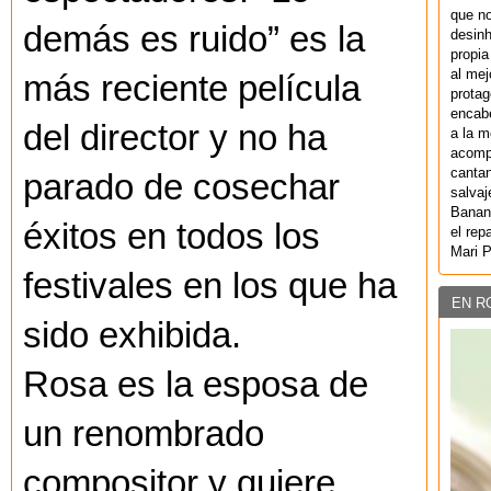
que no
demás es ruido” es la
desinh
propia
al mej
más reciente película
protag
encab
del director y no ha
a la m
acompa
cantan
parado de cosechar
salvaj
Banan
éxitos en todos los
el rep
Mari 
festivales en los que ha
EN R
sido exhibida.
Rosa es la esposa de
un renombrado
compositor y quiere