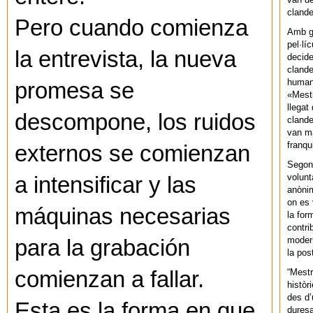
cland
Pero cuando comienza
Amb gu
pel·lí
la entrevista, la nueva
decide
clande
human
promesa se
«Mestr
llegat 
descompone, los ruidos
clande
van ma
franq
externos se comienzan
Segons
volunt
a intensificar y las
anònim
on es 
máquinas necesarias
la for
contri
modern
para la grabación
la pos
“Mestr
comienzan a fallar.
històr
des d’
Esta es la forma en que
duresa