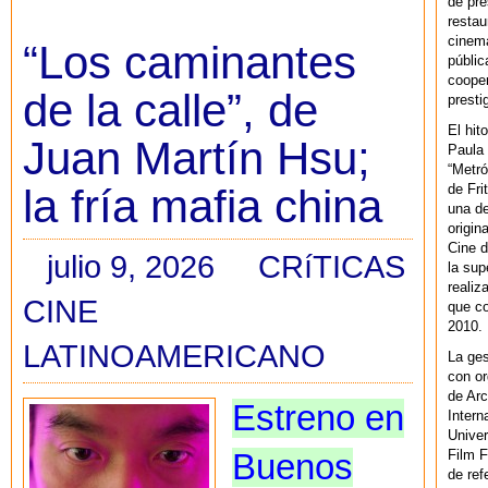
de pre
restau
cinema
“Los caminantes
públic
cooper
de la calle”, de
presti
El hit
Juan Martín Hsu;
Paula 
“Metró
de Fri
la fría mafia china
una de
origin
Cine d
julio 9, 2026
CRíTICAS
la sup
realiz
CINE
que co
2010.
LATINOAMERICANO
La ges
con or
de Arc
Estreno en
Intern
Univer
Film F
Buenos
de ref