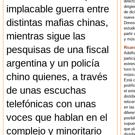
direct
implacable guerra entre
dirigi
de dic
nueve 
distintas mafias chinas,
Donost
estudi
mientras sigue las
partir
y músi
pesquisas de una fiscal
Ricar
Adolfo
partic
argentina y un policía
estren
tuvo l
chino quienes, a través
música
Está 
prolíf
de unas escuchas
el ext
distri
telefónicas con unas
retice
en las
difere
voces que hablan en el
posibi
supues
complejo y minoritario
que pl
distri