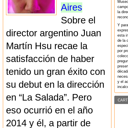
Museo
Aires
campo 
la dir
recono
Sobre el
Y par
director argentino Juan
expres
esta i
de la 
Martín Hsu recae la
especi
por pr
satisfacción de haber
colecc
pregun
preser
tenido un gran éxito con
década
necesa
su debut en la dirección
y el a
incalc
en “La Salada”. Pero
CART
eso ocurrió en el año
2014 y él, a partir de