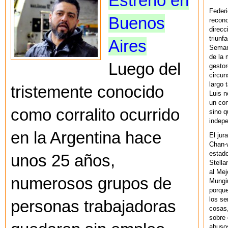
Estreno en
Federi
Buenos
recono
direcc
triunf
Aires
Semana
de la 
Luego del
gestor
circun
largo 
tristemente conocido
Luis n
un cor
como corralito ocurrido
sino q
indepe
en la Argentina hace
El jur
Chan-w
estad
unos 25 años,
Stella
al Mej
numerosos grupos de
Mungiu
porque
los se
personas trabajadoras
cosas,
sobre 
abusos