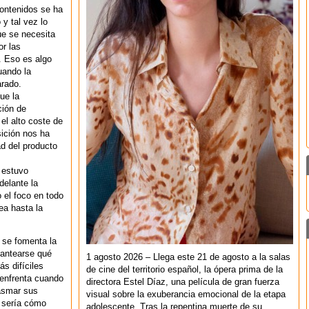
ontenidos se ha
y tal vez lo
ue se necesita
or las
l. Eso es algo
uando la
arado.
ue la
ción de
el alto coste de
sición nos ha
ad del producto
 estuvo
delante la
 el foco en todo
ea hasta la
l se fomenta la
lantearse qué
1 agosto 2026 – Llega este 21 de agosto a la salas
ás difíciles
de cine del territorio español, la ópera prima de la
 enfrenta cuando
directora Estel Díaz, una película de gran fuerza
lasmar sus
visual sobre la exuberancia emocional de la etapa
a sería cómo
adolescente. Tras la repentina muerte de su