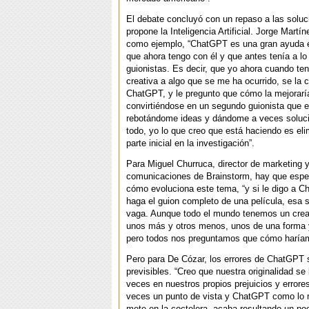
El debate concluyó con un repaso a las solu
propone la Inteligencia Artificial. Jorge Martí
como ejemplo, “ChatGPT es una gran ayuda e
que ahora tengo con él y que antes tenía a lo
guionistas. Es decir, que yo ahora cuando te
creativa a algo que se me ha ocurrido, se la 
ChatGPT, y le pregunto que cómo la mejorarí
convirtiéndose en un segundo guionista que e
rebotándome ideas y dándome a veces soluc
todo, yo lo que creo que está haciendo es eli
parte inicial en la investigación”.
Para Miguel Churruca, director de marketing 
comunicaciones de Brainstorm, hay que esper
cómo evoluciona este tema, “y si le digo a
haga el guion completo de una película, esa s
vaga. Aunque todo el mundo tenemos un creat
unos más y otros menos, unos de una forma y
pero todos nos preguntamos que cómo haría
Pero para De Cózar, los errores de ChatGPT
previsibles. “Creo que nuestra originalidad 
veces en nuestros propios prejuicios y errores
veces un punto de vista y ChatGPT como lo r
mete en la coctelera, acaba resultando un po