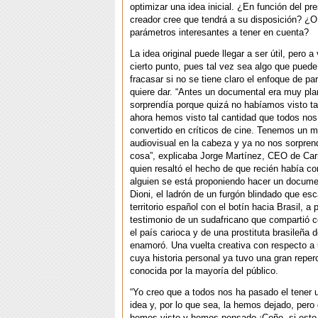
optimizar una idea inicial. ¿En función del pr
creador cree que tendrá a su disposición? ¿O
parámetros interesantes a tener en cuenta?
La idea original puede llegar a ser útil, pero 
cierto punto, pues tal vez sea algo que puede 
fracasar si no se tiene claro el enfoque de par
quiere dar. “Antes un documental era muy pla
sorprendía porque quizá no habíamos visto ta
ahora hemos visto tal cantidad que todos no
convertido en críticos de cine. Tenemos un 
audiovisual en la cabeza y ya no nos sorpren
cosa”, explicaba Jorge Martínez, CEO de Ca
quien resaltó el hecho de que recién había c
alguien se está proponiendo hacer un docume
Dioni, el ladrón de un furgón blindado que es
territorio español con el botín hacia Brasil, a p
testimonio de un sudafricano que compartió c
el país carioca y de una prostituta brasileña d
enamoró. Una vuelta creativa con respecto a
cuya historia personal ya tuvo una gran repe
conocida por la mayoría del público.
“Yo creo que a todos nos ha pasado el tener 
idea y, por lo que sea, la hemos dejado, pero 
hemos visto y hemos pensado ¡Coño, si esto