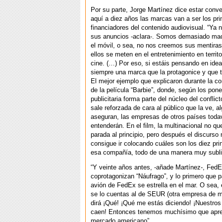
Por su parte, Jorge Martínez dice estar conv
aquí a diez años las marcas van a ser los pri
financiadores del contenido audiovisual. “Ya
sus anuncios -aclara-. Somos demasiado ma
el móvil, o sea, no nos creemos sus mentira
ellos se meten en el entretenimiento en territ
cine. (…) Por eso, si estáis pensando en ide
siempre una marca que la protagonice y que t
El mejor ejemplo que explicaron durante la co
de la película “Barbie”, donde, según los pon
publicitaria forma parte del núcleo del conflic
sale reforzada de cara al público que la ve, a
aseguran, las empresas de otros países toda
entenderán. En el film, la multinacional no q
parada al principio, pero después el discurso 
consigue ir colocando cuáles son los diez pri
esa compañía, todo de una manera muy subli
“Y veinte años antes, -añade Martínez-, Fe
coprotagonizan “Náufrago”, y lo primero que 
avión de FedEx se estrella en el mar. O sea
se lo cuentas al de SEUR (otra empresa de m
dirá ¡Qué! ¡Qué me estás diciendo! ¡Nuestros
caen! Entonces tenemos muchísimo que apre
mercado americano”.