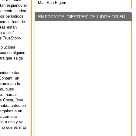
Mari Pau Pigem.
tán espiando el
lemente la idea
os periódicos,
EN RODATGE: “MESTRES” DE JUDITH COLELL
bemos todo de
deas están
a ello” -
e TrueStory-.
soluciona
cuando alguien
ara que salga
.
icidad están
Content, un
taminara lo
as, pues
 las marcas
De Cózar, “ese
había antes en
cargabas a un
ba con una
aba a eso y ya
sino que es más