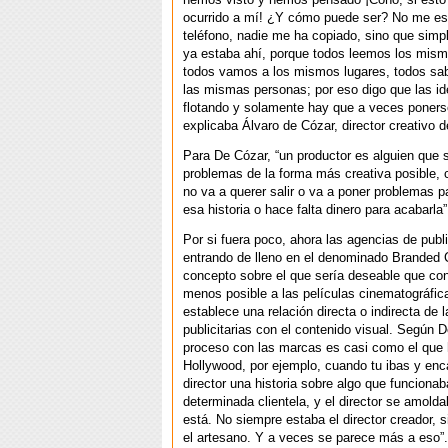
ocurrido a mí! ¿Y cómo puede ser? No me es
teléfono, nadie me ha copiado, sino que simp
ya estaba ahí, porque todos leemos los mism
todos vamos a los mismos lugares, todos sa
las mismas personas; por eso digo que las i
flotando y solamente hay que a veces ponerse 
explicaba Álvaro de Cózar, director creativo d
Para De Cózar, “un productor es alguien que 
problemas de la forma más creativa posible, 
no va a querer salir o va a poner problemas p
esa historia o hace falta dinero para acabarla”
Por si fuera poco, ahora las agencias de publ
entrando de lleno en el denominado Branded 
concepto sobre el que sería deseable que con
menos posible a las películas cinematográfic
establece una relación directa o indirecta de
publicitarias con el contenido visual. Según 
proceso con las marcas es casi como el que 
Hollywood, por ejemplo, cuando tu ibas y en
director una historia sobre algo que funciona
determinada clientela, y el director se amold
está. No siempre estaba el director creador, 
el artesano. Y a veces se parece más a eso”.