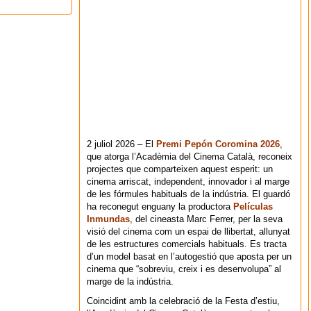
2 juliol 2026 – El
Premi Pepón Coromina 2026
,
que atorga l’Acadèmia del Cinema Català, reconeix
projectes que comparteixen aquest esperit: un
cinema arriscat, independent, innovador i al marge
de les fórmules habituals de la indústria. El guardó
ha reconegut enguany la productora
Películas
Inmundas
, del cineasta Marc Ferrer, per la seva
visió del cinema com un espai de llibertat, allunyat
de les estructures comercials habituals. Es tracta
d’un model basat en l’autogestió que aposta per un
cinema que “sobreviu, creix i es desenvolupa” al
marge de la indústria.
Coincidint amb la celebració de la Festa d’estiu,