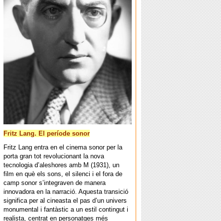
Fritz Lang. El període sonor
Fritz Lang entra en el cinema sonor per la
porta gran tot revolucionant la nova
tecnologia d’aleshores amb M (1931), un
film en què els sons, el silenci i el fora de
camp sonor s’integraven de manera
innovadora en la narració. Aquesta transició
significa per al cineasta el pas d’un univers
monumental i fantàstic a un estil contingut i
realista, centrat en personatges més