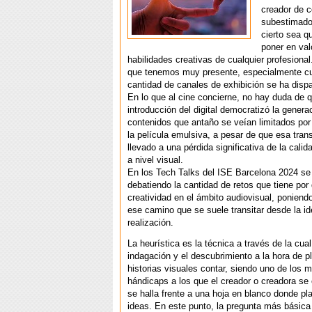
creador de c
subestimado 
cierto sea q
poner en val
habilidades creativas de cualquier profesiona
que tenemos muy presente, especialmente c
cantidad de canales de exhibición se ha disp
En lo que al cine concierne, no hay duda de q
introducción del digital democratizó la genera
contenidos que antaño se veían limitados por 
la película emulsiva, a pesar de que esa tran
llevado a una pérdida significativa de la calid
a nivel visual.
En los Tech Talks del ISE Barcelona 2024 se
debatiendo la cantidad de retos que tiene por 
creatividad en el ámbito audiovisual, poniendo
ese camino que se suele transitar desde la id
realización.
La heurística es la técnica a través de la cua
indagación y el descubrimiento a la hora de p
historias visuales contar, siendo uno de los m
hándicaps a los que el creador o creadora se
se halla frente a una hoja en blanco donde p
ideas. En este punto, la pregunta más básic