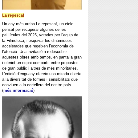
La repesca!
Un any més arriba La repesca!, un cicle
pensat per recuperar algunes de les
pel·lícules del 2025, votades per l’equip de
la Filmoteca, i esquivar les dinàmiques
accelerades que regeixen l’economia de
l’atenció. Una invitació a redescobrir
aquestes obres amb temps, en pantalla gran
i oferint un espai compartit entre propostes
de gran públic i altres de més minoritàries.
L’edició d’enguany ofereix una mirada oberta
a la diversitat de formes i sensibilitats que
conviuen a la cartellera del nostre país.
(
més informació
)