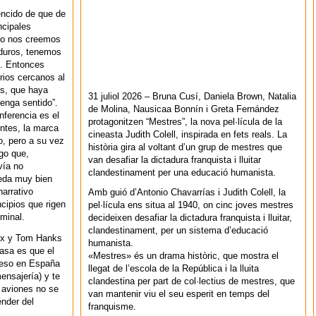
encido de que de
ncipales
 no nos creemos
duros, tenemos
s. Entonces
orios cercanos al
as, que haya
31 juliol 2026 – Bruna Cusí, Daniela Brown, Natalia
enga sentido”.
de Molina, Nausicaa Bonnín i Greta Fernández
nferencia es el
protagonitzen “Mestres”, la nova pel·lícula de la
entes, la marca
cineasta Judith Colell, inspirada en fets reals. La
to, pero a su vez
història gira al voltant d’un grup de mestres que
lgo que,
van desafiar la dictadura franquista i lluitar
vía no
clandestinament per una educació humanista.
ueda muy bien
narrativo
Amb guió d’Antonio Chavarrías i Judith Colell, la
ncipios que rigen
pel·lícula ens situa al 1940, on cinc joves mestres
minal.
decideixen desafiar la dictadura franquista i lluitar,
clandestinament, per un sistema d’educació
dEx y Tom Hanks
humanista.
pasa es que el
«Mestres» és un drama històric, que mostra el
, eso en España
llegat de l’escola de la República i la lluita
ensajería) y te
clandestina per part de col·lectius de mestres, que
 aviones no se
van mantenir viu el seu esperit en temps del
nder del
franquisme.