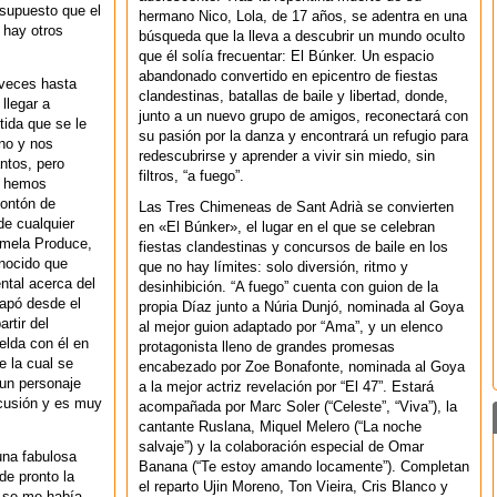
esupuesto que el
hermano Nico, Lola, de 17 años, se adentra en una
 hay otros
búsqueda que la lleva a descubrir un mundo oculto
que él solía frecuentar: El Búnker. Un espacio
abandonado convertido en epicentro de fiestas
a veces hasta
clandestinas, batallas de baile y libertad, donde,
llegar a
junto a un nuevo grupo de amigos, reconectará con
tida que se le
su pasión por la danza y encontrará un refugio para
no y nos
redescubrirse y aprender a vivir sin miedo, sin
ntos, pero
filtros, “a fuego”.
s hemos
montón de
Las Tres Chimeneas de Sant Adrià se convierten
de cualquier
en «El Búnker», el lugar en el que se celebran
rmela Produce,
fiestas clandestinas y concursos de baile en los
onocido que
que no hay límites: solo diversión, ritmo y
ntal acerca del
desinhibición. “A fuego” cuenta con guion de la
capó desde el
propia Díaz junto a Núria Dunjó, nominada al Goya
artir del
al mejor guion adaptado por “Ama”, y un elenco
elda con él en
protagonista lleno de grandes promesas
e la cual se
encabezado por Zoe Bonafonte, nominada al Goya
 un personaje
a la mejor actriz revelación por “El 47”. Estará
rcusión y es muy
acompañada por Marc Soler (“Celeste”, “Viva”), la
cantante Ruslana, Miquel Melero (“La noche
salvaje”) y la colaboración especial de Omar
una fabulosa
Banana (“Te estoy amando locamente”). Completan
de pronto la
el reparto Ujin Moreno, Ton Vieira, Cris Blanco y
 se me había