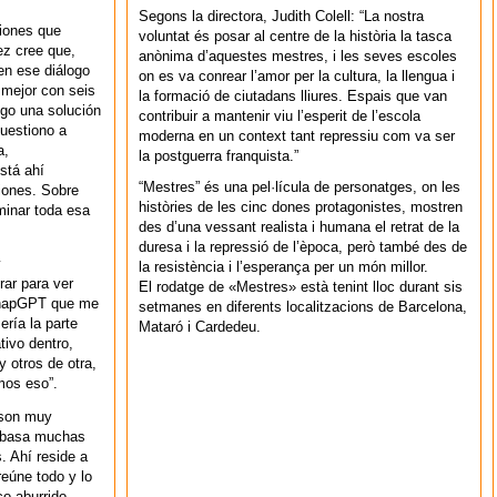
Segons la directora, Judith Colell: “La nostra
ciones que
voluntat és posar al centre de la història la tasca
nez cree que,
anònima d’aquestes mestres, i les seves escoles
n ese diálogo
on es va conrear l’amor per la cultura, la llengua i
 mejor con seis
la formació de ciutadans lliures. Espais que van
ngo una solución
contribuir a mantenir viu l’esperit de l’escola
cuestiono a
moderna en un context tant repressiu com va ser
a,
la postguerra franquista.”
stá ahí
“Mestres” és una pel·lícula de personatges, on les
iones. Sobre
històries de les cinc dones protagonistes, mostren
minar toda esa
des d’una vessant realista i humana el retrat de la
duresa i la repressió de l’època, però també des de
y
la resistència i l’esperança per un món millor.
ar para ver
El rodatge de «Mestres» està tenint lloc durant sis
 ChapGPT que me
setmanes en diferents localitzacions de Barcelona,
ería la parte
Mataró i Cardedeu.
ivo dentro,
 otros de otra,
mos eso”.
 son muy
se basa muchas
. Ahí reside a
eúne todo y lo
co aburrido