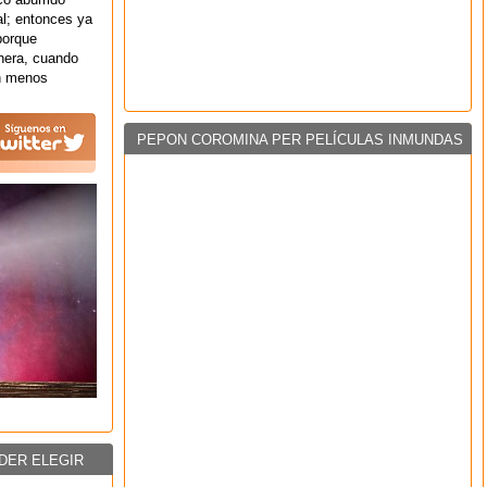
l; entonces ya
porque
nera, cuando
on menos
PEPON COROMINA PER PELÍCULAS INMUNDAS
DER ELEGIR