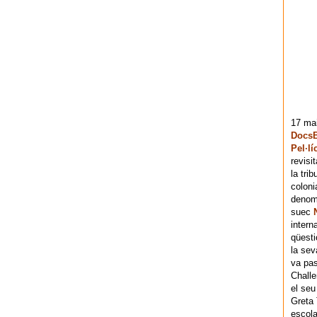
17 mai
DocsB
Pel·lí
revisi
la tri
coloni
denomi
suec
intern
qüesti
la sev
va pas
Chall
el seu
Greta 
escola