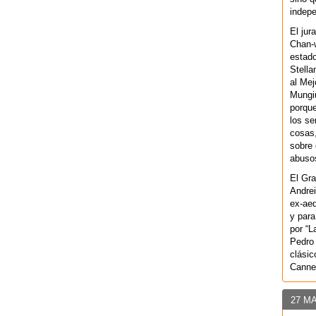
indepe
El jur
Chan-w
estad
Stella
al Mej
Mungiu
porque
los se
cosas,
sobre 
abusos
El Gra
Andrei
ex-aeq
y para
por “L
Pedro 
clásic
Canne
27 M