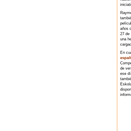
iniciat
Raymu
tambié
pelícu
años d
27 de 
una he
cargad
En cu
españ
Compos
de ver
ese dí
tambié
Eskol
dispo
inform