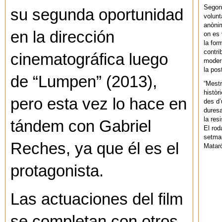
Segons
su segunda oportunidad
volunt
anònim
en la dirección
on es 
la for
contri
cinematográfica luego
modern
la pos
de “Lumpen” (2013),
“Mestr
històr
pero esta vez lo hace en
des d’
duresa
la res
tándem con Gabriel
El rod
setman
Reches, ya que él es el
Mataró
protagonista.
Las actuaciones del film
se completan con otros