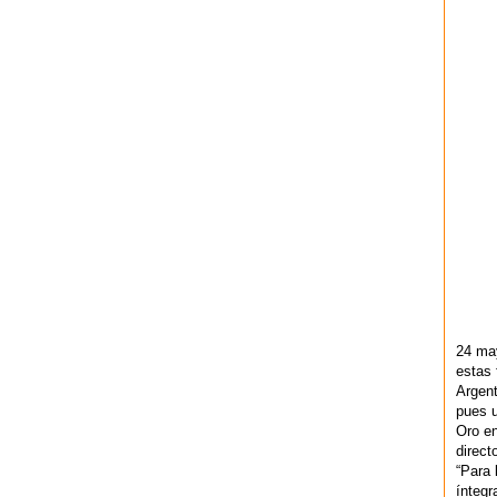
24 ma
estas 
Argent
pues u
Oro en
direct
“Para 
ínteg