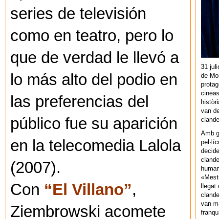
series de televisión
como en teatro, pero lo
que de verdad le llevó a
31 jul
lo más alto del podio en
de Mol
protag
cineas
las preferencias del
històr
van de
público fue su aparición
cland
Amb gu
en la telecomedia Lalola
pel·lí
decide
clande
(2007).
human
«Mestr
Con
“El Villano”
,
llegat 
clande
van ma
Ziembrowski acomete
franq