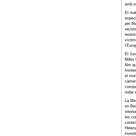
amb el
El mat
especi
per Ma
racist
testim
víctim
l’Euro
El Jur
Millor
film q
fronte
el mom
càmera
compar
rodar 
La Men
en Bès
interi
les co
contem
Helena
invest