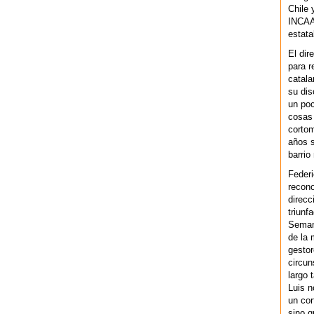
Chile 
INCAA 
estata
El dir
para r
catala
su dis
un po
cosas 
cortom
años s
barrio
Federi
recono
direcc
triunf
Semana
de la 
gestor
circun
largo 
Luis n
un cor
sino q