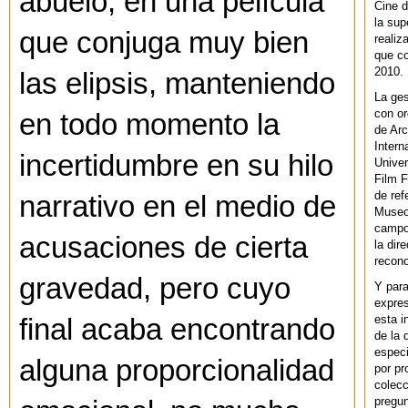
abuelo, en una película
Cine d
la sup
que conjuga muy bien
realiz
que co
2010.
las elipsis, manteniendo
La ges
con or
en todo momento la
de Arc
Intern
incertidumbre en su hilo
Univer
Film F
de ref
narrativo en el medio de
Museo
campo 
acusaciones de cierta
la dir
recono
gravedad, pero cuyo
Y par
expres
esta i
final acaba encontrando
de la 
especi
alguna proporcionalidad
por pr
colecc
pregun