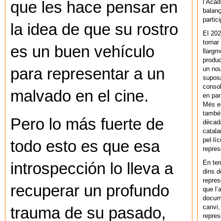
l’Acad
que les hace pensar en
balanç
partic
la idea de que su rostro
El 202
tornar
es un buen vehículo
llargm
produc
un nou
para representar a un
supos
consol
malvado en el cine.
en par
Més en
també 
Pero lo más fuerte de
dècada
catala
pel·lí
todo esto es que esa
repres
En ter
introspección lo lleva a
dins d
repres
recuperar un profundo
que l’
docum
canvi,
trauma de su pasado,
repres