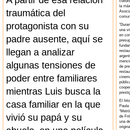
A partir de esa relación
cultur
la máx
traumática del
Asoci
comuni
protagonista con su
“Duran
una vi
en con
padre ausente, aquí se
presup
fundam
llegan a analizar
restau
argent
mencio
algunas tensiones de
de pre
restau
poder entre familiares
cinema
públic
cooper
mientras Luis busca la
presti
El hit
casa familiar en la que
Paula 
“Metró
vivió su papá y su
de Fri
una de
origin