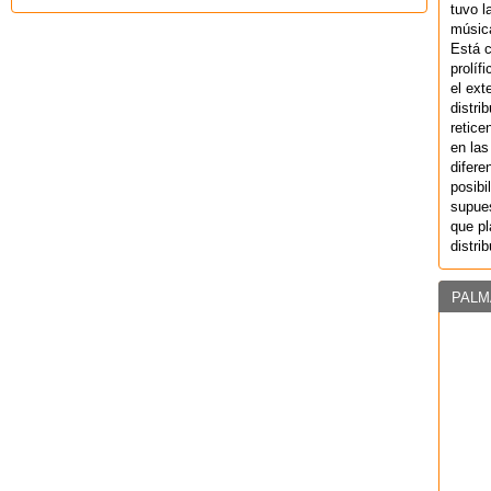
tuvo l
música
Está 
prolíf
el ext
distri
retice
en las
difere
posibi
supues
que pl
distri
PALM