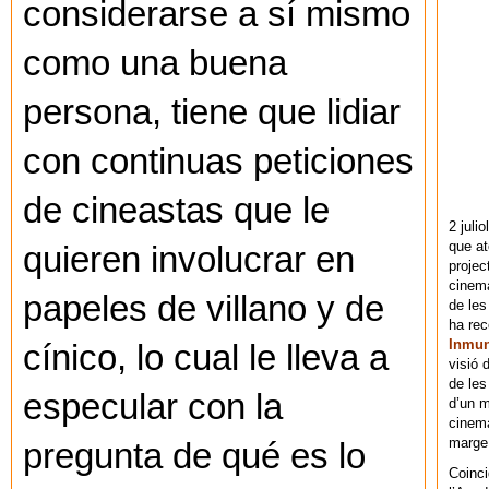
considerarse a sí mismo
como una buena
persona, tiene que lidiar
con continuas peticiones
de cineastas que le
2 juli
que at
quieren involucrar en
projec
cinema
papeles de villano y de
de les
ha re
Inmu
cínico, lo cual le lleva a
visió 
de les
especular con la
d’un m
cinema
marge 
pregunta de qué es lo
Coinci