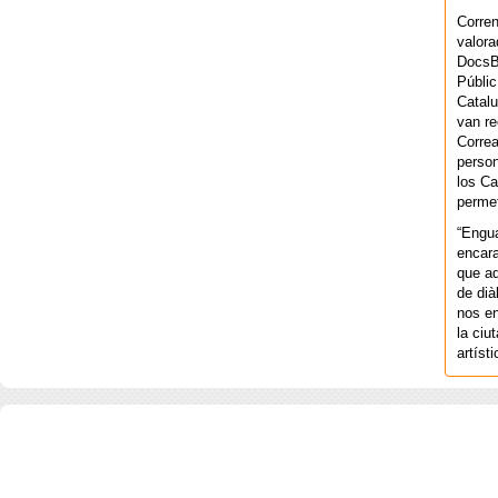
Corren
valora
DocsBa
Públic
Catalu
van re
Correa
person
los Ca
permet
“Engu
encara
que aq
de dià
nos en
la ciu
artíst
COPYRIGHT 2026 ©AGENCIA 
BARCELONA. CATALUNYA. - A