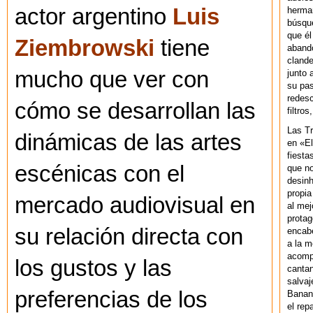
actor argentino
Luis
herman
búsque
que él
Ziembrowski
tiene
abando
clande
mucho que ver con
junto 
su pas
redesc
cómo se desarrollan las
filtros
Las T
dinámicas de las artes
en «El
fiesta
escénicas con el
que no
desinh
propia
mercado audiovisual en
al mej
protag
su relación directa con
encab
a la m
acompa
los gustos y las
cantan
salvaj
preferencias de los
Banan
el rep