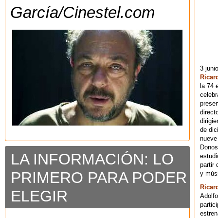
García/Cinestel.com
3 juni
Ricar
la 74 
celebr
presen
direct
dirigi
de dic
nueve 
Donost
LA INFORMACIÓN: LO
estudi
partir
PRIMERO PARA PODER
y músi
Ricar
ELEGIR
Adolfo
partic
estren