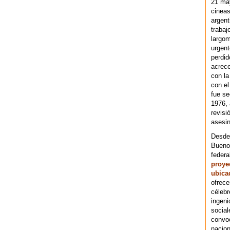
21 ma
cineas
argent
trabaj
largom
urgent
perdid
acrece
con la
con el
fue se
1976,
revisi
asesin
Desde 
Bueno
federa
proye
ubica
ofrece
célebr
ingeni
social
convoc
nacion