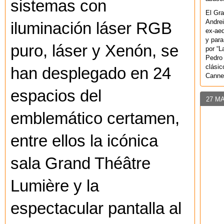
sistemas con
El Gra
Andrei
iluminación láser RGB
ex-aeq
y para
puro, láser y Xenón, se
por “L
Pedro 
clásic
han desplegado en 24
Canne
espacios del
27 M
emblemático certamen,
entre ellos la icónica
sala Grand Théâtre
Lumière y la
espectacular pantalla al