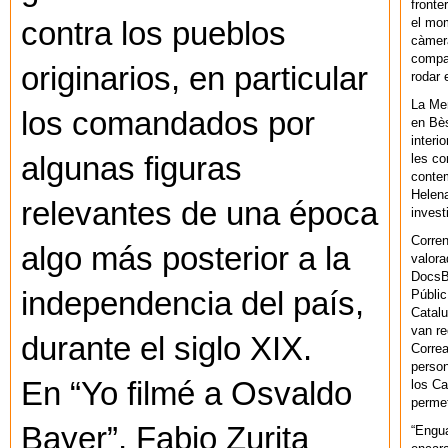
fronte
el mom
contra los pueblos
càmera
compar
originarios, en particular
rodar 
La Men
los comandados por
en Bès
interi
algunas figuras
les co
contem
Helena
relevantes de una época
invest
Corren
algo más posterior a la
valora
DocsBa
independencia del país,
Públic
Catalu
van re
durante el siglo XIX.
Correa
person
En “Yo filmé a Osvaldo
los Ca
permet
Bayer”, Fabio Zurita
“Engu