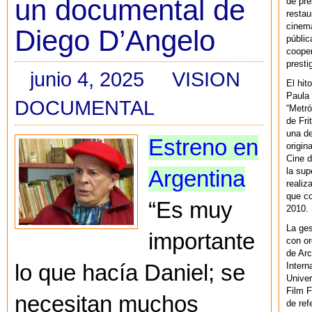
un documental de
de pre
restau
cinema
Diego D’Angelo
públic
cooper
presti
junio 4, 2025
VISION
El hit
Paula 
DOCUMENTAL
“Metró
de Fri
una de
Estreno en
origin
Cine d
la sup
Argentina
realiz
que co
“Es muy
2010.
La ges
importante
con or
de Arc
lo que hacía Daniel; se
Intern
Univer
Film F
necesitan muchos
de ref