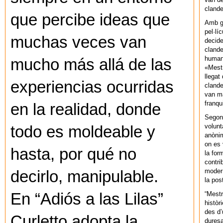
cland
que percibe ideas que
Amb gu
pel·lí
muchas veces van
decide
clande
human
mucho más allá de las
«Mestr
llegat 
experiencias ocurridas
clande
van ma
franq
en la realidad, donde
Segons
volunt
todo es moldeable y
anònim
on es 
hasta, por qué no
la for
contri
modern
decirlo, manipulable.
la pos
“Mestr
En “Adiós a las Lilas”
històr
des d’
Curletto adopta la
duresa