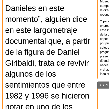
Museo
Danieles en este
campo 
la dir
recono
momento”, alguien dice
Y par
expres
en este largometraje
esta i
de la 
documental que, a partir
especi
por pr
colecc
de la figura de Daniel
pregun
preser
Giribaldi, trata de revivir
década
necesa
y el a
algunos de los
incalc
sentimientos que entre
CART
1982 y 1996 se hicieron
notar en uno de los