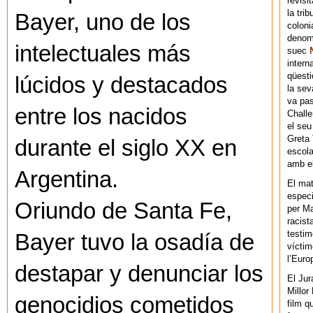
revisi
la tri
Bayer, uno de los
coloni
denomi
intelectuales más
suec
intern
qüesti
lúcidos y destacados
la sev
va pas
entre los nacidos
Chall
el seu
Greta 
durante el siglo XX en
escola
amb el
Argentina.
El mat
especi
Oriundo de Santa Fe,
per Ma
racist
testim
Bayer tuvo la osadía de
víctim
l’Euro
destapar y denunciar los
El Jur
Millor
genocidios cometidos
film q