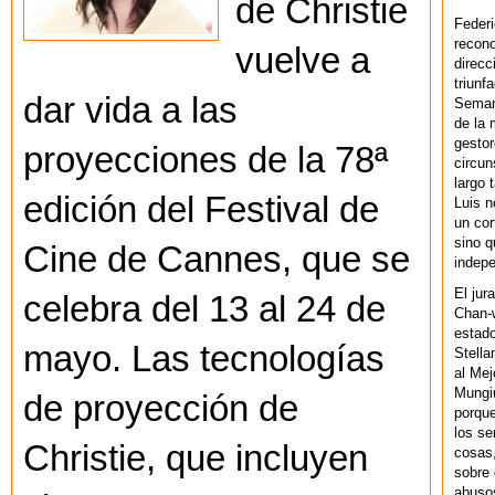
de Christie
Federi
recono
vuelve a
direcc
triunf
dar vida a las
Semana
de la 
gestor
proyecciones de la 78ª
circun
largo 
edición del Festival de
Luis n
un cor
sino q
Cine de Cannes, que se
indepe
El jur
celebra del 13 al 24 de
Chan-w
estad
mayo. Las tecnologías
Stella
al Mej
Mungiu
de proyección de
porque
los se
Christie, que incluyen
cosas,
sobre 
abusos