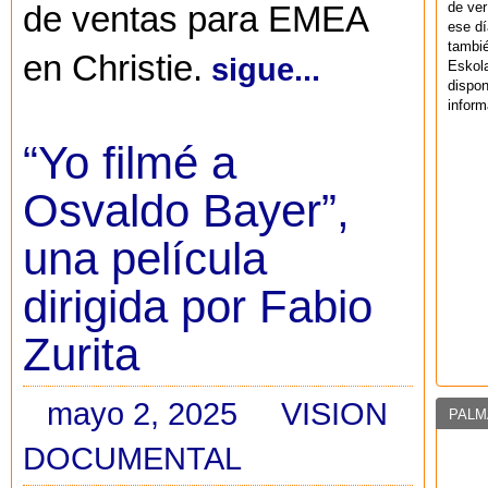
de ver
de ventas para EMEA
ese dí
tambié
en Christie.
sigue...
Eskol
dispo
inform
“Yo filmé a
Osvaldo Bayer”,
una película
dirigida por Fabio
Zurita
mayo 2, 2025
VISION
PALM
DOCUMENTAL