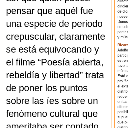
direct
dirigi
pensar que aquél fue
de dic
nueve 
una especie de periodo
Donost
estudi
partir
crepuscular, claramente
y músi
Ricar
se está equivocando y
Adolfo
partic
el filme “Poesía abierta,
estren
tuvo l
música
rebeldía y libertad” trata
Está 
prolíf
de poner los puntos
el ext
distri
retice
sobre las íes sobre un
en las
difere
fenómeno cultural que
posibi
supues
que pl
ameritaba ser contado
distri