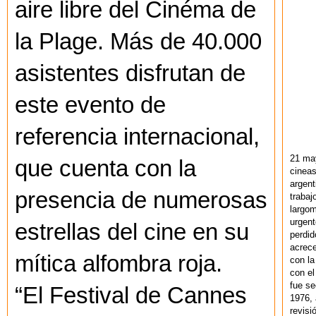
aire libre del Cinéma de
la Plage. Más de 40.000
asistentes disfrutan de
este evento de
referencia internacional,
21 ma
que cuenta con la
cineas
argent
presencia de numerosas
trabaj
largom
urgent
estrellas del cine en su
perdid
acrece
mítica alfombra roja.
con la
con el
fue se
“El Festival de Cannes
1976,
revisi