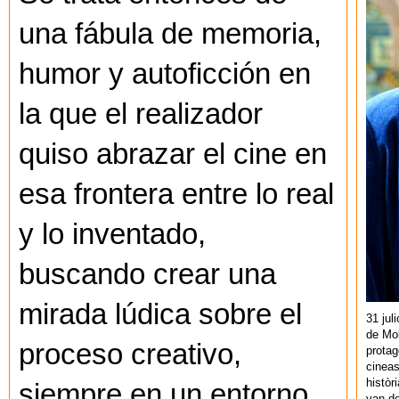
una fábula de memoria,
humor y autoficción en
la que el realizador
quiso abrazar el cine en
esa frontera entre lo real
y lo inventado,
buscando crear una
mirada lúdica sobre el
31 jul
de Mol
proceso creativo,
protag
cineas
històr
siempre en un entorno
van de