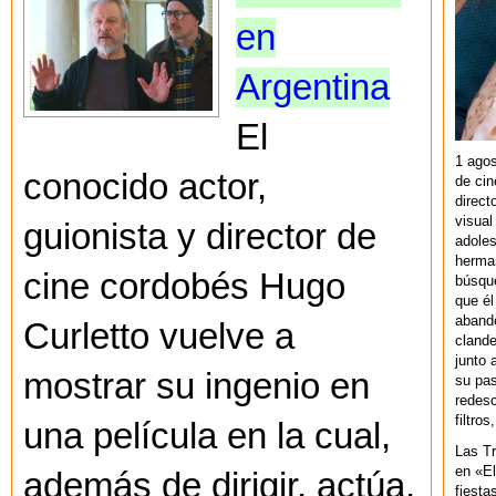
en
Argentina
El
1 agos
conocido actor,
de cin
direct
visual
guionista y director de
adoles
herman
cine cordobés Hugo
búsque
que él
abando
Curletto vuelve a
clande
junto 
mostrar su ingenio en
su pas
redesc
filtros
una película en la cual,
Las T
en «El
además de dirigir, actúa,
fiesta