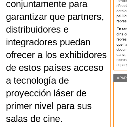
també 
conjuntamente para
dècada
catala
garantizar que partners,
pel·lí
repres
distribuidores e
En ter
dins d
repres
integradores puedan
que l’
docum
ofrecer a los exhibidores
canvi,
repres
espany
de estos países acceso
a tecnología de
APAR
proyección láser de
primer nivel para sus
salas de cine.