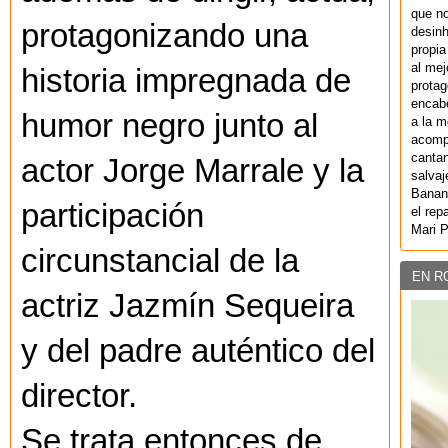
que no
protagonizando una
desinh
propia
al mej
historia impregnada de
protag
encab
humor negro junto al
a la m
acompa
cantan
actor Jorge Marrale y la
salvaj
Banan
participación
el rep
Mari 
circunstancial de la
EN R
actriz Jazmín Sequeira
y del padre auténtico del
director.
Se trata entonces de