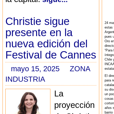
Christie sigue
24 ma
estas 
presente en la
Argent
pues u
nueva edición del
Oro en
direct
“Para 
Festival de Cannes
ínteg
Chile 
INCAA 
mayo 15, 2025
ZONA
estata
El dir
INDUSTRIA
para r
catala
su dis
La
un po
cosas 
proyección
cortom
años s
barrio