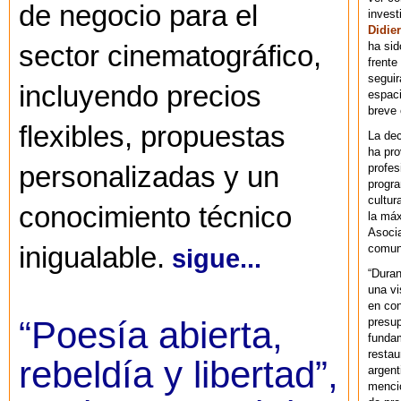
de negocio para el
invest
Didier
ha sid
sector cinematográfico,
frente
seguir
incluyendo precios
espaci
breve
flexibles, propuestas
La dec
ha pr
profes
personalizadas y un
progra
cultur
conocimiento técnico
la máx
Asoci
comuni
inigualable.
sigue...
“Duran
una vi
en con
“Poesía abierta,
presup
fundam
restau
rebeldía y libertad”,
argent
mencio