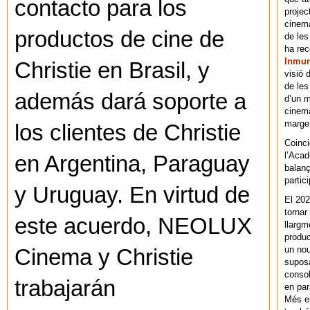
contacto para los
projec
cinema
productos de cine de
de les
ha re
Inmu
Christie en Brasil, y
visió 
de les
además dará soporte a
d’un m
cinema
marge 
los clientes de Christie
Coinci
l’Acad
en Argentina, Paraguay
balanç
partic
y Uruguay. En virtud de
El 202
tornar
este acuerdo, NEOLUX
llargm
produc
un nou
Cinema y Christie
supos
consol
trabajarán
en par
Més en