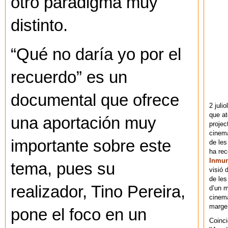
otro paradigma muy
distinto.
“Qué no daría yo por el
recuerdo” es un
documental que ofrece
2 juli
que at
una aportación muy
projec
cinema
importante sobre este
de les
ha re
Inmu
tema, pues su
visió 
de les
realizador, Tino Pereira,
d’un m
cinema
marge 
pone el foco en un
Coinci