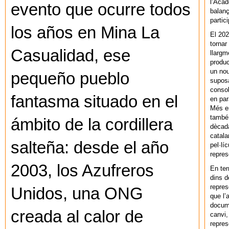
l’Acad
evento que ocurre todos
balanç
partic
los años en Mina La
El 202
tornar
Casualidad, ese
llargm
produc
un nou
pequeño pueblo
supos
consol
fantasma situado en el
en par
Més en
també 
ámbito de la cordillera
dècada
catala
salteña: desde el año
pel·lí
repres
2003, los Azufreros
En ter
dins d
repres
Unidos, una ONG
que l’
docum
creada al calor de
canvi,
repres