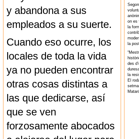
Segons
y abandona a sus
volunt
anònim
on es 
empleados a su suerte.
la for
contri
modern
Cuando eso ocurre, los
la pos
“Mestr
locales de toda la vida
històr
des d’
ya no pueden encontrar
duresa
la res
El rod
otras cosas distintas a
setman
Mataró
las que dedicarse, así
que se ven
forzosamente abocados