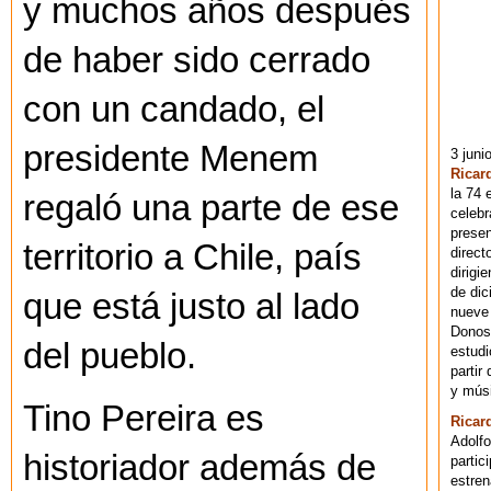
y muchos años después
de haber sido cerrado
con un candado, el
presidente Menem
3 juni
Ricar
la 74 
regaló una parte de ese
celebr
presen
territorio a Chile, país
direct
dirigi
de dic
que está justo al lado
nueve 
Donost
del pueblo.
estudi
partir
y músi
Tino Pereira es
Ricar
Adolfo
historiador además de
partic
estren