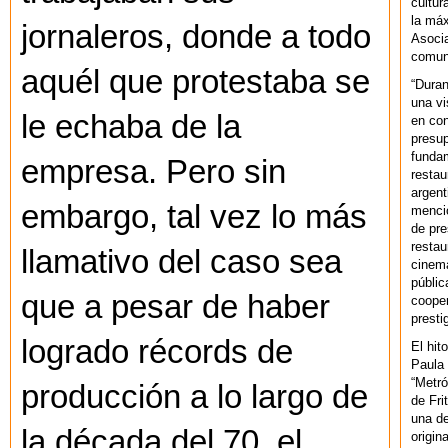
cultur
la máx
jornaleros, donde a todo
Asoci
comuni
aquél que protestaba se
“Duran
una vi
le echaba de la
en con
presup
fundam
empresa. Pero sin
restau
argent
embargo, tal vez lo más
mencio
de pre
restau
llamativo del caso sea
cinema
públic
que a pesar de haber
cooper
presti
logrado récords de
El hit
Paula 
“Metró
producción a lo largo de
de Fri
una de
la década del 70, el
origin