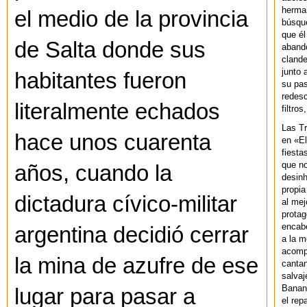
herman
el medio de la provincia
búsque
que él
de Salta donde sus
abando
clande
junto 
habitantes fueron
su pas
redesc
literalmente echados
filtros
Las T
hace unos cuarenta
en «El
fiesta
que no
años, cuando la
desinh
propia
dictadura cívico-militar
al mej
protag
encab
argentina decidió cerrar
a la m
acompa
la mina de azufre de ese
cantan
salvaj
Banan
lugar para pasar a
el rep