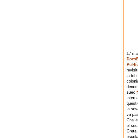
17 mai
DocsB
Pel·lí
revisi
la tri
coloni
denomi
suec
intern
qüesti
la sev
va pas
Chall
el seu
Greta 
escola