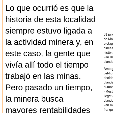
Lo que ocurrió es que la
historia de esta localidad
siempre estuvo ligada a
31 jul
de Mol
la actividad minera y, en
protag
cineas
este caso, la gente que
històr
van de
cland
vivía allí todo el tiempo
Amb gu
pel·lí
trabajó en las minas.
decide
clande
Pero pasado un tiempo,
human
«Mestr
llegat 
la minera busca
clande
van ma
mayores rentabilidades
franq