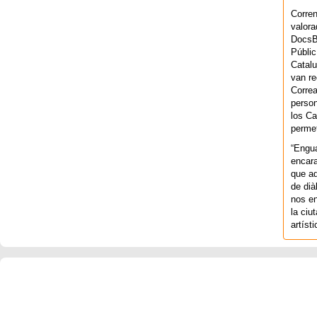
Corren
valora
DocsBa
Públic
Catalu
van re
Correa
person
los Ca
permet
“Engu
encara
que aq
de dià
nos en
la ciu
artíst
COPYRIGHT 2026 ©AGENCIA 
BARCELONA. CATALUNYA. - A