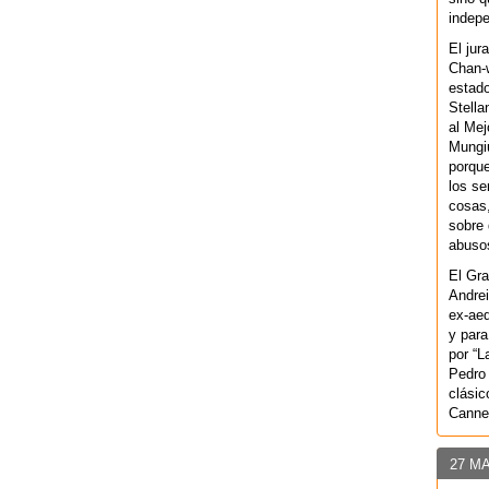
indepe
El jur
Chan-w
estad
Stella
al Mej
Mungiu
porque
los se
cosas,
sobre 
abusos
El Gra
Andrei
ex-aeq
y para
por “L
Pedro 
clásic
Canne
27 M