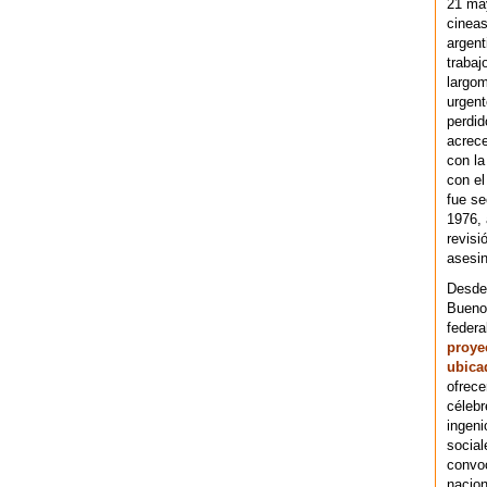
21 ma
cineas
argent
trabaj
largom
urgent
perdid
acrece
con la
con el
fue se
1976,
revisi
asesin
Desde 
Bueno
federa
proye
ubica
ofrece
célebr
ingeni
social
convoc
nacion