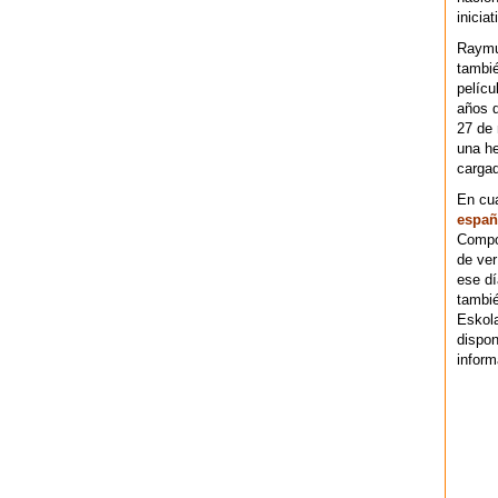
iniciat
Raymu
tambié
pelícu
años d
27 de 
una he
cargad
En cu
españ
Compos
de ver
ese dí
tambié
Eskol
dispo
inform