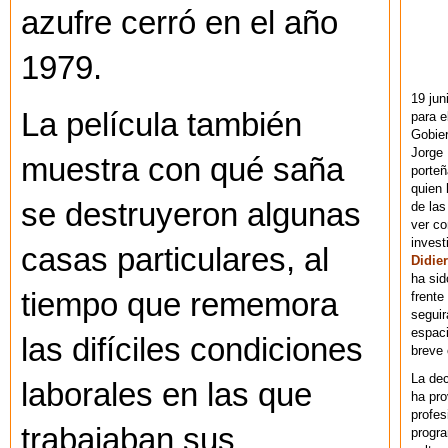
azufre cerró en el año
1979.
19 jun
La película también
para e
Gobie
Jorge 
muestra con qué saña
porteñ
quien 
se destruyeron algunas
de las
ver co
invest
casas particulares, al
Didier
ha sid
tiempo que rememora
frente
seguir
espaci
las difíciles condiciones
breve
La dec
laborales en las que
ha pr
profes
trabajaban sus
progra