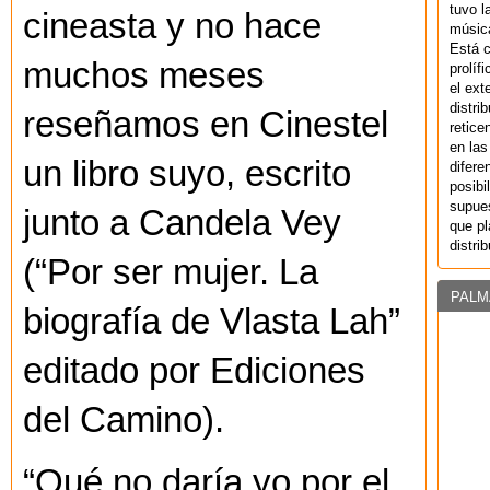
tuvo l
cineasta y no hace
música
Está 
muchos meses
prolíf
el ext
distri
reseñamos en Cinestel
retice
en las
un libro suyo, escrito
difere
posibi
supues
junto a Candela Vey
que pl
distri
(“Por ser mujer. La
PALM
biografía de Vlasta Lah”
editado por Ediciones
del Camino).
“Qué no daría yo por el