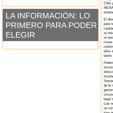
Chile 
INCAA 
estata
LA INFORMACIÓN: LO
El dir
PRIMERO PARA PODER
para r
catala
ELEGIR
su dis
un po
cosas 
cortom
años s
barrio
Federi
recono
direcc
triunf
Semana
de la 
gestor
circun
largo 
Luis n
un cor
sino q