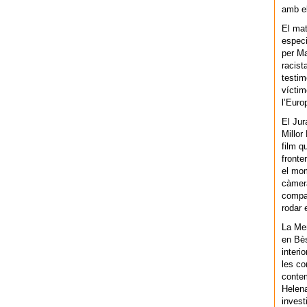
amb el
El mat
especi
per Ma
racist
testim
víctim
l’Euro
El Jur
Millor
film q
fronte
el mom
càmera
compar
rodar 
La Men
en Bès
interi
les co
contem
Helena
invest