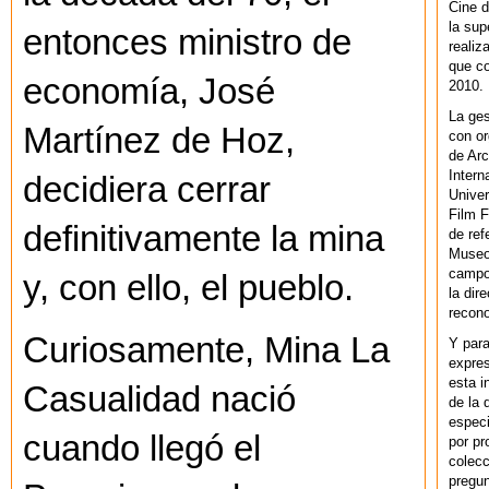
Cine d
la sup
entonces ministro de
realiz
que co
economía, José
2010.
La ges
Martínez de Hoz,
con or
de Arc
Intern
decidiera cerrar
Univer
Film F
definitivamente la mina
de ref
Museo
campo 
y, con ello, el pueblo.
la dir
recono
Curiosamente, Mina La
Y par
expres
esta i
Casualidad nació
de la 
especi
cuando llegó el
por pr
colecc
pregun