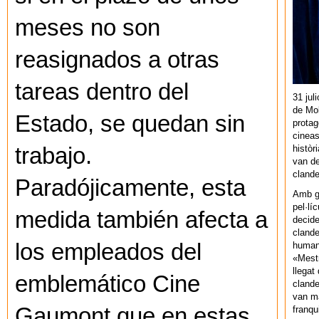
meses no son
reasignados a otras
tareas dentro del
31 jul
de Mol
Estado, se quedan sin
protag
cineas
històr
trabajo.
van de
cland
Paradójicamente, esta
Amb gu
pel·lí
medida también afecta a
decide
clande
los empleados del
human
«Mestr
llegat 
emblemático Cine
clande
van ma
Gaumont que en estas
franq