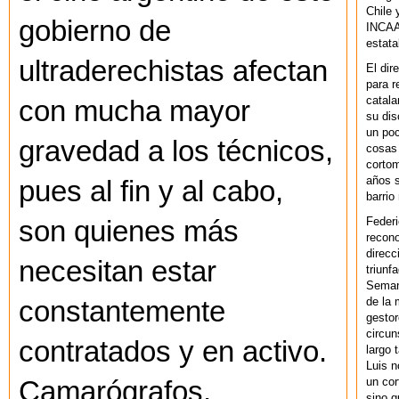
Chile 
gobierno de
INCAA 
estata
ultraderechistas afectan
El dir
para r
catala
con mucha mayor
su dis
un po
gravedad a los técnicos,
cosas 
cortom
años s
pues al fin y al cabo,
barrio
Federi
son quienes más
recono
direcc
necesitan estar
triunf
Semana
de la 
constantemente
gestor
circun
contratados y en activo.
largo 
Luis n
un cor
Camarógrafos,
sino q