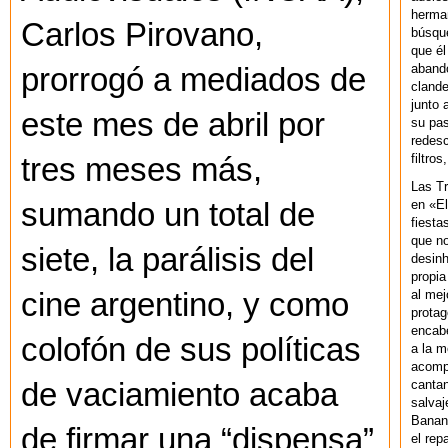
herman
Carlos Pirovano,
búsque
que él
abando
prorrogó a mediados de
clande
junto 
este mes de abril por
su pas
redesc
filtros
tres meses más,
Las T
en «El
sumando un total de
fiesta
que no
siete, la parálisis del
desinh
propia
al mej
cine argentino, y como
protag
encab
colofón de sus políticas
a la m
acompa
cantan
de vaciamiento acaba
salvaj
Banan
de firmar una “dispensa”
el rep