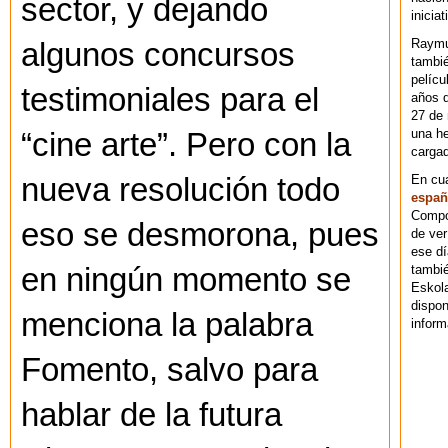
sector, y dejando
iniciat
Raymu
algunos concursos
tambié
pelícu
testimoniales para el
años d
27 de 
una he
“cine arte”. Pero con la
cargad
En cu
nueva resolución todo
españ
Compos
eso se desmorona, pues
de ver
ese dí
tambié
en ningún momento se
Eskol
dispo
menciona la palabra
inform
Fomento, salvo para
hablar de la futura