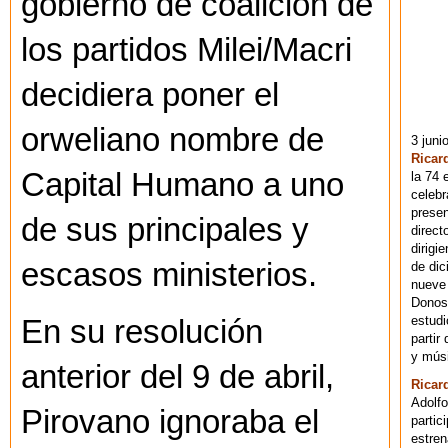
gobierno de coalición de
los partidos Milei/Macri
decidiera poner el
orweliano nombre de
3 juni
Ricar
Capital Humano a uno
la 74 
celebr
presen
de sus principales y
direct
dirigi
escasos ministerios.
de dic
nueve 
Donost
estudi
En su resolución
partir
y músi
anterior del 9 de abril,
Ricar
Adolfo
Pirovano ignoraba el
partic
estren