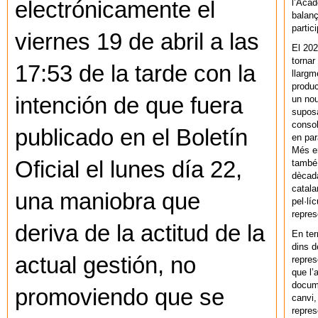
l’Acad
electrónicamente el
balanç
partic
viernes 19 de abril a las
El 202
tornar
17:53 de la tarde con la
llargm
produc
intención de que fuera
un nou
supos
consol
publicado en el Boletín
en par
Més en
Oficial el lunes día 22,
també 
dècada
catala
una maniobra que
pel·lí
repres
deriva de la actitud de la
En ter
dins d
actual gestión, no
repres
que l’
docum
promoviendo que se
canvi,
repres