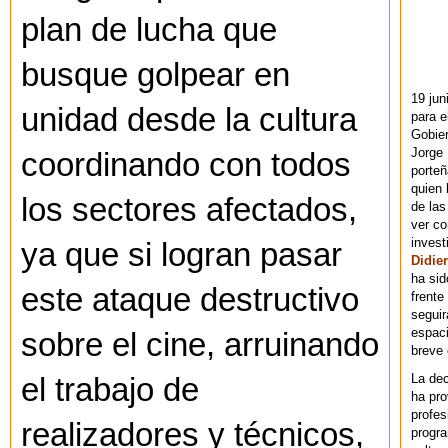
plan de lucha que
busque golpear en
19 jun
unidad desde la cultura
para e
Gobie
Jorge 
coordinando con todos
porteñ
quien 
los sectores afectados,
de las
ver co
invest
ya que si logran pasar
Didier
ha sid
este ataque destructivo
frente
seguir
espaci
sobre el cine, arruinando
breve
La dec
el trabajo de
ha pr
profes
realizadores y técnicos,
progra