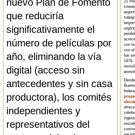
nuevo Plan de Fomento
21 ma
cineas
argent
que reduciría
trabaj
largom
significativamente el
urgent
perdid
acrece
número de películas por
con la
con el
año, eliminando la vía
fue se
1976,
revisi
digital (acceso sin
asesin
Desde 
antecedentes y sin casa
Bueno
federa
productora), los comités
proye
ubica
ofrece
independientes y
célebr
ingeni
representativos del
social
convoc
nacion