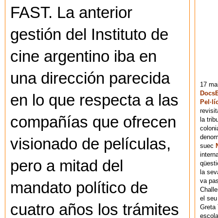
FAST. La anterior
gestión del Instituto de
cine argentino iba en
una dirección parecida
17 mai
DocsB
en lo que respecta a las
Pel·lí
revisi
compañías que ofrecen
la tri
coloni
denomi
visionado de películas,
suec
intern
pero a mitad del
qüesti
la sev
va pas
mandato político de
Chall
el seu
cuatro años los trámites
Greta 
escola