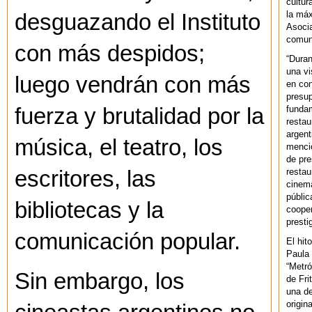
cultur
la máx
desguazando el Instituto
Asoci
comuni
con más despidos;
“Duran
una vi
luego vendrán con más
en con
presup
fundam
fuerza y brutalidad por la
restau
argent
música, el teatro, los
mencio
de pre
restau
escritores, las
cinema
públic
bibliotecas y la
cooper
presti
comunicación popular.
El hit
Paula 
“Metró
Sin embargo, los
de Fri
una de
origin