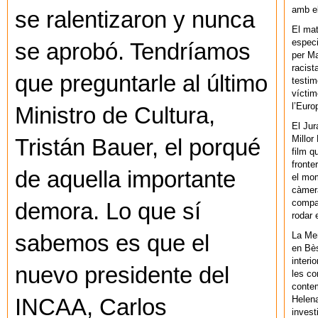
amb el
se ralentizaron y nunca
El mat
especi
se aprobó. Tendríamos
per Ma
racist
que preguntarle al último
testim
víctim
l’Euro
Ministro de Cultura,
El Jur
Millor
Tristán Bauer, el porqué
film q
fronte
de aquella importante
el mom
càmera
compar
demora. Lo que sí
rodar 
La Men
sabemos es que el
en Bès
interi
nuevo presidente del
les co
contem
Helena
INCAA, Carlos
invest