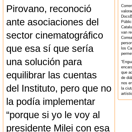
Corren
Pirovano, reconoció
valora
DocsBa
ante asociaciones del
Públic
Catalu
van re
sector cinematográfico
Correa
person
que esa sí que sería
los Ca
permet
una solución para
“Engu
encara
equilibrar las cuentas
que aq
de dià
nos en
del Instituto, pero que no
la ciu
artíst
la podía implementar
“porque si yo le voy al
presidente Milei con esa