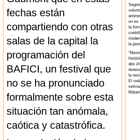
Segons
fechas están
volunt
anònim
on es 
compartiendo con otras
la for
contri
salas de la capital la
modern
la pos
programación del
“Mestr
històr
des d’
BAFICI, un festival que
duresa
la res
no se ha pronunciado
El rod
setman
Mataró
formalmente sobre esta
situación tan anómala,
caótica y catastrófica.