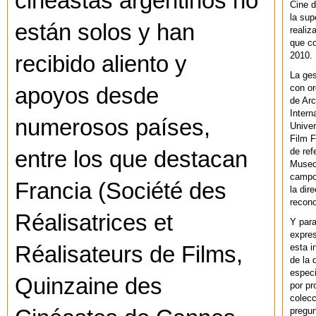
cineastas argentinos no
Cine d
la sup
están solos y han
realiz
que co
2010.
recibido aliento y
La ges
con or
apoyos desde
de Arc
Intern
numerosos países,
Univer
Film F
de ref
entre los que destacan
Museo
campo 
Francia (Société des
la dir
recono
Réalisatrices et
Y par
expres
esta i
Réalisateurs de Films,
de la 
especi
Quinzaine des
por pr
colecc
pregun