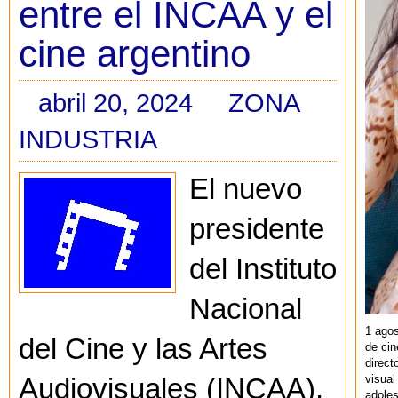
entre el INCAA y el
cine argentino
abril 20, 2024
ZONA
INDUSTRIA
El nuevo
presidente
del Instituto
Nacional
1 agos
del Cine y las Artes
de cin
direct
visual
Audiovisuales (INCAA),
adoles