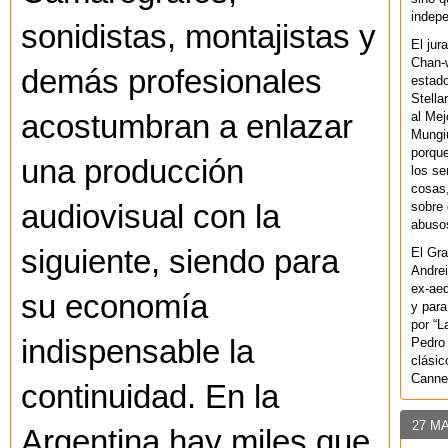
indepe
sonidistas, montajistas y
El jur
Chan-w
demás profesionales
estad
Stella
al Mej
acostumbran a enlazar
Mungiu
porque
una producción
los se
cosas,
sobre 
audiovisual con la
abusos
siguiente, siendo para
El Gra
Andrei
ex-aeq
su economía
y para
por “L
indispensable la
Pedro 
clásic
Canne
continuidad. En la
27 M
Argentina hay miles que