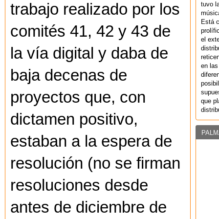
tuvo l
trabajo realizado por los
música
Está 
comités 41, 42 y 43 de
prolíf
el ext
distri
la vía digital y daba de
retice
en las
baja decenas de
difere
posibi
supues
proyectos que, con
que pl
distri
dictamen positivo,
PALM
estaban a la espera de
resolución (no se firman
resoluciones desde
antes de diciembre de