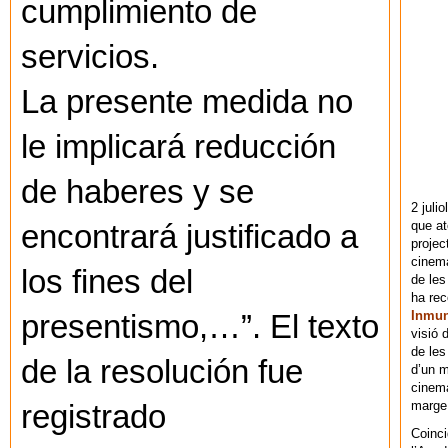
cumplimiento de
servicios.
La presente medida no
le implicará reducción
de haberes y se
2 juli
que at
encontrará justificado a
projec
cinema
los fines del
de les
ha re
Inmu
presentismo,…”. El texto
visió 
de les
de la resolución fue
d’un m
cinema
marge 
registrado
Coinci