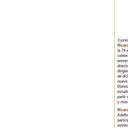
3 juni
Ricar
la 74 
celebr
presen
direct
dirigi
de dic
nueve 
Donost
estudi
partir
y músi
Ricar
Adolfo
partic
estren