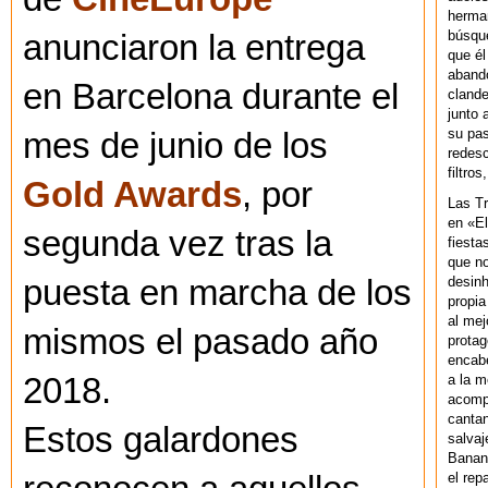
herman
búsque
anunciaron la entrega
que él
abando
en Barcelona durante el
clande
junto 
su pas
mes de junio de los
redesc
filtros
Gold Awards
, por
Las T
en «El
segunda vez tras la
fiesta
que no
desinh
puesta en marcha de los
propia
al mej
mismos el pasado año
protag
encab
a la m
2018.
acompa
cantan
Estos galardones
salvaj
Banan
el rep