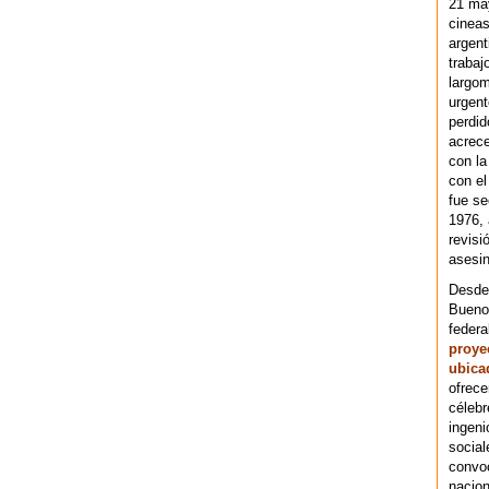
21 ma
cineas
argent
trabaj
largom
urgent
perdid
acrece
con la
con el
fue se
1976,
revisi
asesin
Desde 
Bueno
federa
proye
ubica
ofrece
célebr
ingeni
social
convoc
nacion