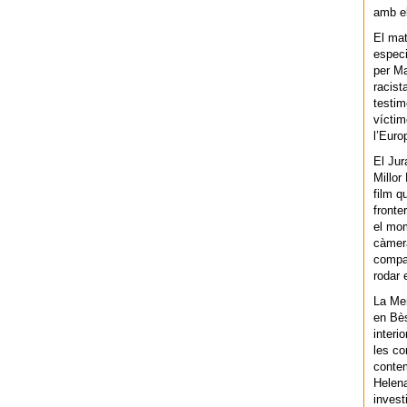
amb el
El mat
especi
per Ma
racist
testim
víctim
l’Euro
El Jur
Millor
film q
fronte
el mom
càmera
compar
rodar 
La Men
en Bès
interi
les co
contem
Helena
invest