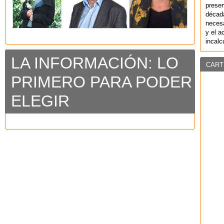
preser
década
necesa
y el a
incalc
LA INFORMACIÓN: LO
CART
PRIMERO PARA PODER
ELEGIR