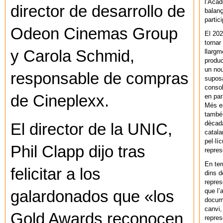
l’Acad
director de desarrollo de
balanç
partic
Odeon Cinemas Group
El 202
tornar
y Carola Schmid,
llargm
produc
un nou
responsable de compras
supos
consol
de Cineplexx.
en par
Més en
també 
dècada
El director de la UNIC,
catala
pel·lí
Phil Clapp dijo tras
repres
En ter
felicitar a los
dins d
repres
que l’
galardonados que «los
docum
canvi,
Gold Awards reconocen
repres