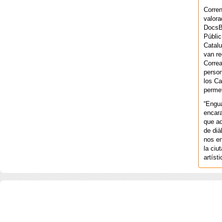
Corren
valora
DocsBa
Públic
Catalu
van re
Correa
person
los Ca
permet
“Engu
encara
que aq
de dià
nos en
la ciu
artíst
COPYRIGHT 2026 ©AGENCIA 
BARCELONA. CATALUNYA. - A