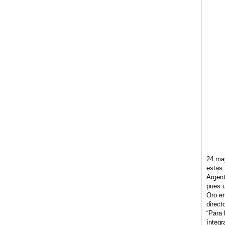
24 ma
estas 
Argent
pues u
Oro en
direct
“Para 
ínteg