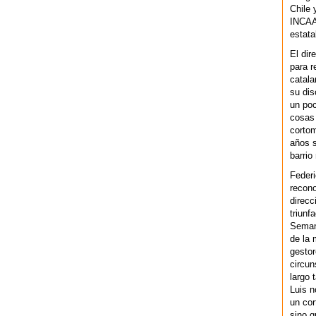
Chile 
INCAA 
estata
El dir
para r
catala
su dis
un po
cosas 
cortom
años s
barrio
Federi
recono
direcc
triunf
Semana
de la 
gestor
circun
largo 
Luis n
un cor
sino q