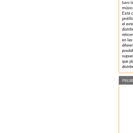
tuvo l
música
Está 
prolíf
el ext
distri
retice
en las
difere
posibi
supues
que pl
distri
PALM