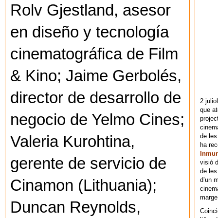
Rolv Gjestland, asesor
en diseño y tecnología
cinematográfica de Film
& Kino; Jaime Gerbolés,
director de desarrollo de
2 juli
que at
negocio de Yelmo Cines;
projec
cinema
de les
Valeria Kurohtina,
ha re
Inmu
gerente de servicio de
visió 
de les
d’un m
Cinamon (Lithuania);
cinema
marge 
Duncan Reynolds,
Coinci