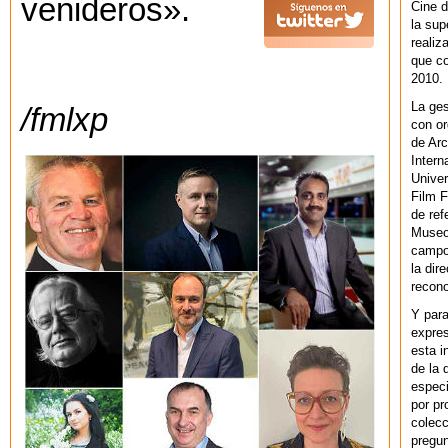
venideros».
Cine d
la sup
realiz
que co
2010.
La ges
/fmlxp
con or
de Arc
Intern
Univer
Film F
de ref
Museo
campo 
la dir
recono
Y par
expres
esta i
de la 
especi
por pr
colecc
pregun