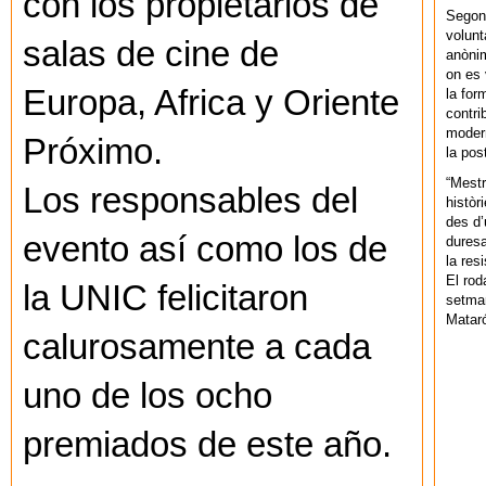
con los propietarios de
Segons
volunt
salas de cine de
anònim
on es 
Europa, Africa y Oriente
la for
contri
modern
Próximo.
la pos
“Mestr
Los responsables del
històr
des d’
evento así como los de
duresa
la res
El rod
la UNIC felicitaron
setman
Mataró
calurosamente a cada
uno de los ocho
premiados de este año.