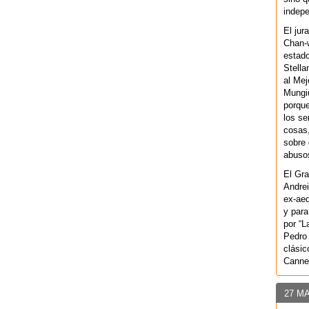
indepe
El jur
Chan-w
estad
Stella
al Mej
Mungiu
porque
los se
cosas,
sobre 
abusos
El Gra
Andrei
ex-aeq
y para
por “L
Pedro 
clásic
Canne
27 M