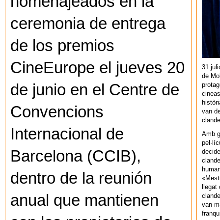
homenajeados en la
ceremonia de entrega
de los premios
CineEurope el jueves 20
31 jul
de Mol
protag
de junio en el Centre de
cineas
històr
Convencions
van de
cland
Internacional de
Amb gu
pel·lí
Barcelona (CCIB),
decide
clande
human
dentro de la reunión
«Mestr
llegat 
anual que mantienen
clande
van ma
franq