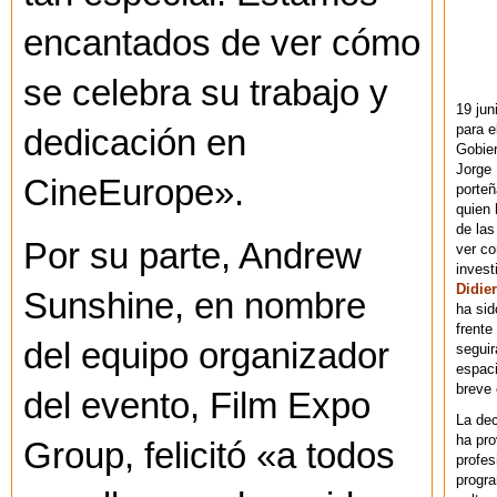
encantados de ver cómo
se celebra su trabajo y
19 jun
para e
dedicación en
Gobie
Jorge 
CineEurope».
porteñ
quien 
de las
Por su parte, Andrew
ver co
invest
Didier
Sunshine, en nombre
ha sid
frente
del equipo organizador
seguir
espaci
breve
del evento, Film Expo
La dec
ha pr
Group, felicitó «a todos
profes
progra