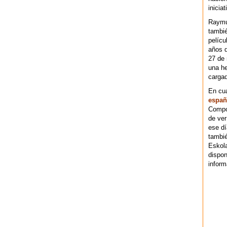
iniciat
Raymu
tambié
pelícu
años d
27 de 
una he
cargad
En cu
españ
Compos
de ver
ese dí
tambié
Eskol
dispo
inform