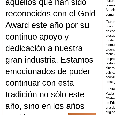
aquellos que han sido
cultur
la máx
Asoci
reconocidos con el Gold
comuni
“Duran
Award este año por su
una vi
en con
continuo apoyo y
presup
fundam
restau
dedicación a nuestra
argent
mencio
gran industria. Estamos
de pre
restau
cinema
emocionados de poder
públic
cooper
continuar con esta
presti
El hit
tradición no sólo este
Paula 
“Metró
de Fri
año, sino en los años
una de
origin