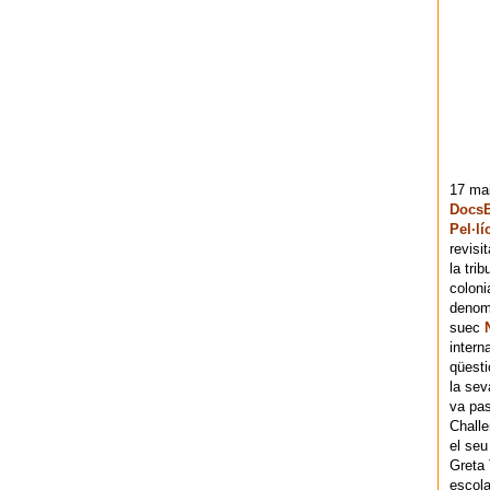
17 mai
DocsB
Pel·lí
revisi
la tri
coloni
denomi
suec
intern
qüesti
la sev
va pas
Chall
el seu
Greta 
escola