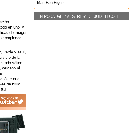
Mari Pau Pigem.
EN RODATGE: “MESTRES” DE JUDITH COLELL
ación
todo en uno” y
alidad de imagen
 de propiedad
, verde y azul,
rvicio de la
estado sólido,
 cercano al
de
ía láser que
les de brillo
 DCI.