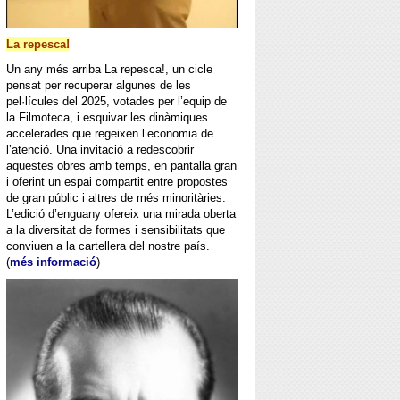
La repesca!
Un any més arriba La repesca!, un cicle
pensat per recuperar algunes de les
pel·lícules del 2025, votades per l’equip de
la Filmoteca, i esquivar les dinàmiques
accelerades que regeixen l’economia de
l’atenció. Una invitació a redescobrir
aquestes obres amb temps, en pantalla gran
i oferint un espai compartit entre propostes
de gran públic i altres de més minoritàries.
L’edició d’enguany ofereix una mirada oberta
a la diversitat de formes i sensibilitats que
conviuen a la cartellera del nostre país.
(
més informació
)