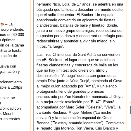
hermano Nico, Lola, de 17 años, se adentra en una
búsqueda que la lleva a descubrir un mundo oculto
que él solía frecuentar: El Búnker. Un espacio
abandonado convertido en epicentro de fiestas
nto
– La
clandestinas, batallas de baile y libertad, donde,
r sorprendente,
junto a un nuevo grupo de amigos, reconectará con
 más de 30.000
su pasión por la danza y encontrará un refugio para
o óptimas
redescubrirse y aprender a vivir sin miedo, sin
ión de la gama
filtros, “a fuego”.
ntraste hasta
Las Tres Chimeneas de Sant Adrià se convierten
ntación de
en «El Búnker», el lugar en el que se celebran
fiestas clandestinas y concursos de baile en los
lusiva con
que no hay límites: solo diversión, ritmo y
ogramación y
desinhibición. “A fuego” cuenta con guion de la
propia Díaz junto a Núria Dunjó, nominada al Goya
uncionamiento
al mejor guion adaptado por “Ama”, y un elenco
able a 120fps
protagonista lleno de grandes promesas
encabezado por Zoe Bonafonte, nominada al Goya
talar, se
a la mejor actriz revelación por “El 47”. Estará
s
acompañada por Marc Soler (“Celeste”, “Viva”), la
ibilidad con
cantante Ruslana, Miquel Melero (“La noche
ck Mount
salvaje”) y la colaboración especial de Omar
er en costes
Banana (“Te estoy amando locamente”). Completan
el reparto Ujin Moreno, Ton Vieira, Cris Blanco y