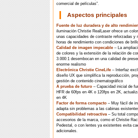
comercial de películas”.
Aspectos principales
Fuente de luz duradera y de alto rendimie
iluminación Christie RealLaser ofrece un colo
unas capacidades de contraste reforzadas y
horas de rendimiento con condiciones de brill
Calidad de imagen impecable
– La ampliac
de colores y la extensión de la relación de co
3.000:1 desembocan en una calidad de prese
enorme realismo
Electrónica Christie CineLife
– Interfaz exc
diseño UX que simplifica la reproducción, pr
gestión de contenido cinematográfico
A prueba de futuro
– Capacidad inicial de f
HFR de 60fps en 4K o 120fps en 2K, actualiz
en 4K
Factor de forma compacto
– Muy fácil de ins
adapta sin problemas a las cabinas existente
Compatibilidad retroactiva
– Su total compat
accesorios de la marca, como el Christie Ra
Pedestal, o con lentes ya existentes evita ca
adicionales.