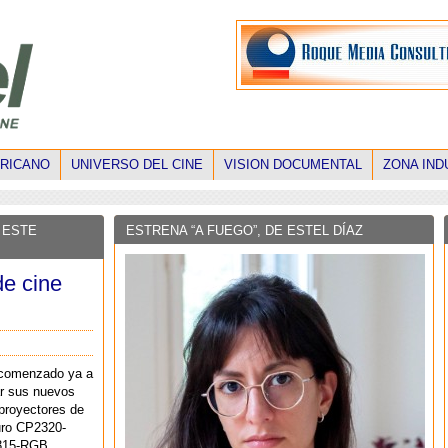
ERICANO
UNIVERSO DEL CINE
VISION DOCUMENTAL
ZONA IND
 ESTE
ESTRENA “A FUEGO”, DE ESTEL DÍAZ
de cine
comenzado ya a
ar sus nuevos
proyectores de
uro CP2320-
315-RGB,