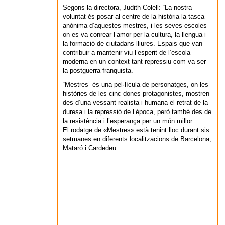
Segons la directora, Judith Colell: “La nostra
voluntat és posar al centre de la història la tasca
anònima d’aquestes mestres, i les seves escoles
on es va conrear l’amor per la cultura, la llengua i
la formació de ciutadans lliures. Espais que van
contribuir a mantenir viu l’esperit de l’escola
moderna en un context tant repressiu com va ser
la postguerra franquista.”
“Mestres” és una pel·lícula de personatges, on les
històries de les cinc dones protagonistes, mostren
des d’una vessant realista i humana el retrat de la
duresa i la repressió de l’època, però també des de
la resistència i l’esperança per un món millor.
El rodatge de «Mestres» està tenint lloc durant sis
setmanes en diferents localitzacions de Barcelona,
Mataró i Cardedeu.