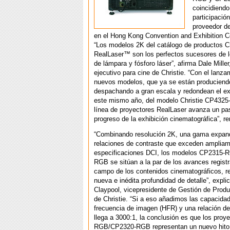
coincidiendo
participació
proveedor d
en el Hong Kong Convention and Exhibition 
“Los modelos 2K del catálogo de productos Ch
RealLaser™ son los perfectos sucesores de l
de lámpara y fósforo láser”, afirma Dale Miller
ejecutivo para cine de Christie. “Con el lanz
nuevos modelos, que ya se están produciend
despachando a gran escala y redondean el ex
este mismo año, del modelo Christie CP4325
línea de proyectores RealLaser avanza un pa
progreso de la exhibición cinematográfica”, re
“Combinando resolución 2K, una gama expand
relaciones de contraste que exceden ampliam
especificaciones DCI, los modelos CP2315
RGB se sitúan a la par de los avances regist
campo de los contenidos cinematográficos, r
nueva e inédita profundidad de detalle”, expli
Claypool, vicepresidente de Gestión de Produ
de Christie. “Si a eso añadimos las capacidad
frecuencia de imagen (HFR) y una relación de
llega a 3000:1, la conclusión es que los pro
RGB/CP2320-RGB representan un nuevo hito e