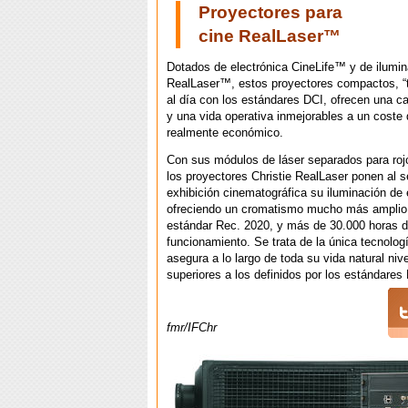
Proyectores para
cine RealLaser™
Dotados de electrónica CineLife™ y de ilumin
RealLaser™, estos proyectores compactos, “
al día con los estándares DCI, ofrecen una c
y una vida operativa inmejorables a un coste
realmente económico.
Con sus módulos de láser separados para rojo
los proyectores Christie RealLaser ponen al se
exhibición cinematográfica su iluminación de 
ofreciendo un cromatismo mucho más amplio,
estándar Rec. 2020, y más de 30.000 horas 
funcionamiento. Se trata de la única tecnolog
asegura a lo largo de toda su vida natural nive
superiores a los definidos por los estándares
fmr/IFChr