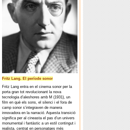
Fritz Lang. El període sonor
Fritz Lang entra en el cinema sonor per la
porta gran tot revolucionant la nova
tecnologia d’aleshores amb M (1931), un
film en què els sons, el silenci i el fora de
camp sonor s’integraven de manera
innovadora en la narració. Aquesta transició
significa per al cineasta el pas d’un univers
monumental i fantàstic a un estil contingut i
realista, centrat en personatges més