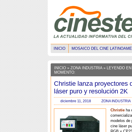
INICIO
MOSAICO DEL CINE LATINOAM
INICIO
»
ZONA INDUSTRIA
» LEYENDO EN
MOMENTO:
Christie lanza proyectores 
láser puro y resolución 2K
diciembre 11, 2018
ZONA INDUSTRIA
Christie
ha 
comercializ
modelos de 
cine láser p
RGB y CP2