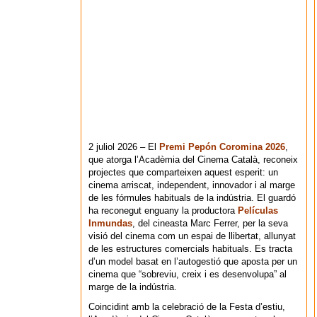
2 juliol 2026 – El
Premi Pepón Coromina 2026
,
que atorga l’Acadèmia del Cinema Català, reconeix
projectes que comparteixen aquest esperit: un
cinema arriscat, independent, innovador i al marge
de les fórmules habituals de la indústria. El guardó
ha reconegut enguany la productora
Películas
Inmundas
, del cineasta Marc Ferrer, per la seva
visió del cinema com un espai de llibertat, allunyat
de les estructures comercials habituals. Es tracta
d’un model basat en l’autogestió que aposta per un
cinema que “sobreviu, creix i es desenvolupa” al
marge de la indústria.
Coincidint amb la celebració de la Festa d’estiu,