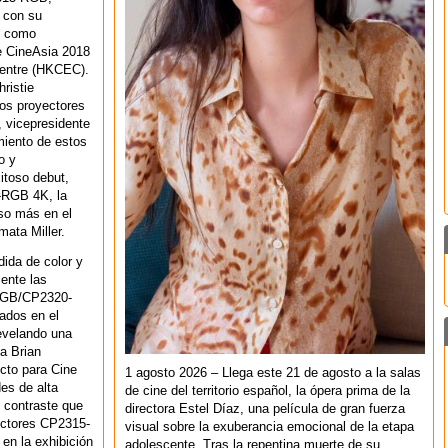
 con su
n como
e CineAsia 2018
Centre (HKCEC).
ristie
os proyectores
, vicepresidente
amiento de estos
o y
itoso debut,
-RGB 4K, la
so más en el
mata Miller.
ida de color y
ente las
-RGB/CP2320-
rados en el
evelando una
ca Brian
cto para Cine
1 agosto 2026 – Llega este 21 de agosto a la salas
es de alta
de cine del territorio español, la ópera prima de la
 contraste que
directora Estel Díaz, una película de gran fuerza
yectores CP2315-
visual sobre la exuberancia emocional de la etapa
n la exhibición
adolescente. Tras la repentina muerte de su