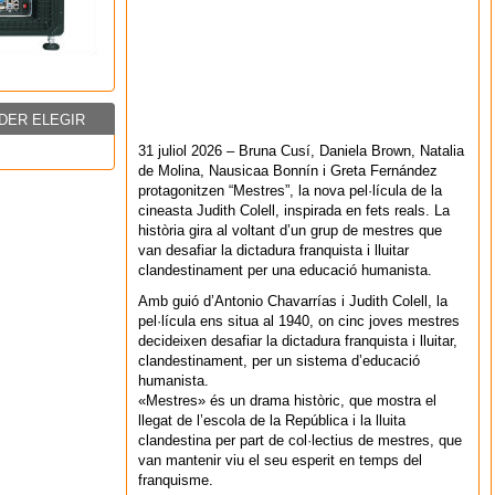
DER ELEGIR
31 juliol 2026 – Bruna Cusí, Daniela Brown, Natalia
de Molina, Nausicaa Bonnín i Greta Fernández
protagonitzen “Mestres”, la nova pel·lícula de la
cineasta Judith Colell, inspirada en fets reals. La
història gira al voltant d’un grup de mestres que
van desafiar la dictadura franquista i lluitar
clandestinament per una educació humanista.
Amb guió d’Antonio Chavarrías i Judith Colell, la
pel·lícula ens situa al 1940, on cinc joves mestres
decideixen desafiar la dictadura franquista i lluitar,
clandestinament, per un sistema d’educació
humanista.
«Mestres» és un drama històric, que mostra el
llegat de l’escola de la República i la lluita
clandestina per part de col·lectius de mestres, que
van mantenir viu el seu esperit en temps del
franquisme.