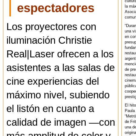
cultur
espectadores
la máx
Asoci
comuni
Los proyectores con
“Duran
una vi
en con
iluminación Christie
presup
fundam
Real|Laser ofrecen a los
restau
argent
mencio
asistentes a las salas de
de pre
restau
cine experiencias del
cinema
públic
cooper
máximo nivel, subiendo
presti
El hit
el listón en cuanto a
Paula 
“Metró
calidad de imagen —con
de Fri
una de
origin