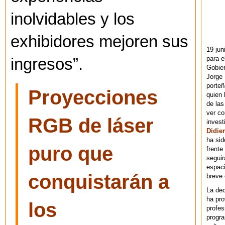
inolvidables y los
exhibidores mejoren sus
19 jun
para e
ingresos”.
Gobie
Jorge 
porteñ
Proyecciones
quien 
de las
ver co
RGB de láser
invest
Didier
ha sid
puro que
frente
seguir
espaci
conquistarán a
breve
La dec
ha pr
los
profes
progra