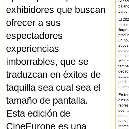
l’Acad
balanç
exhibidores que buscan
partic
El 202
ofrecer a sus
tornar
llargm
espectadores
produc
un nou
supos
experiencias
consol
en par
imborrables, que se
Més en
també 
dècada
traduzcan en éxitos de
catala
pel·lí
taquilla sea cual sea el
repres
En ter
tamaño de pantalla.
dins d
repres
que l’
Esta edición de
docum
canvi,
CineEurope es una
repres