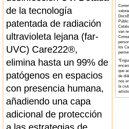
Corren
de la tecnología
valora
DocsBa
patentada de radiación
Públic
Catalu
van re
ultravioleta lejana (far-
Correa
person
UVC) Care222®,
los Ca
permet
elimina hasta un 99% de
“Engu
encara
que aq
patógenos en espacios
de dià
nos en
con presencia humana,
la ciu
artíst
añadiendo una capa
adicional de protección
a las estrategias de