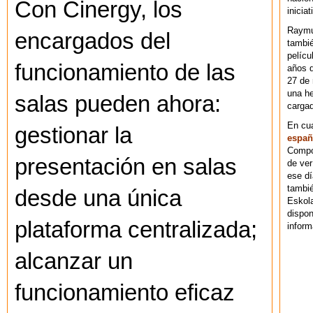
Con Cinergy, los
iniciat
Raymu
encargados del
tambié
pelícu
funcionamiento de las
años d
27 de 
una he
salas pueden ahora:
cargad
En cu
gestionar la
españ
Compos
presentación en salas
de ver
ese dí
tambié
desde una única
Eskol
dispo
plataforma centralizada;
inform
alcanzar un
funcionamiento eficaz