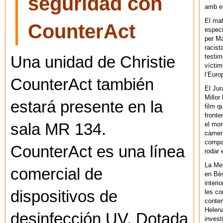
seguridad con
amb el
El mat
CounterAct
especi
per Ma
racist
testim
Una unidad de Christie
víctim
l’Euro
CounterAct también
El Jur
Millor
estará presente en la
film q
fronte
el mom
sala MR 134.
càmera
compar
CounterAct es una línea
rodar 
La Men
comercial de
en Bès
interi
dispositivos de
les co
contem
Helena
desinfección UV. Dotada
invest