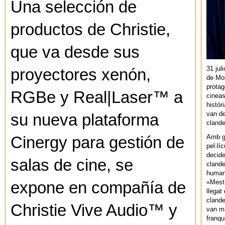
Una selección de
productos de Christie,
que va desde sus
31 jul
proyectores xenón,
de Mol
protag
RGBe y Real|Laser™ a
cineas
històr
van de
su nueva plataforma
cland
Amb gu
Cinergy para gestión de
pel·lí
decide
salas de cine, se
clande
human
«Mestr
expone en compañía de
llegat 
clande
Christie Vive Audio™ y
van ma
franq