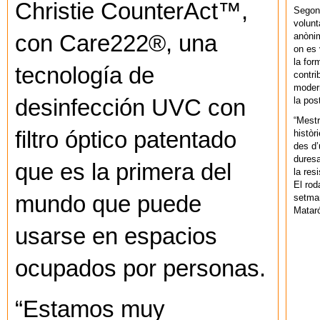
Christie CounterAct™,
Segons
volunt
anònim
con Care222®, una
on es 
la for
tecnología de
contri
modern
la pos
desinfección UVC con
“Mestr
filtro óptico patentado
històr
des d’
duresa
que es la primera del
la res
El rod
mundo que puede
setman
Mataró
usarse en espacios
ocupados por personas.
“Estamos muy