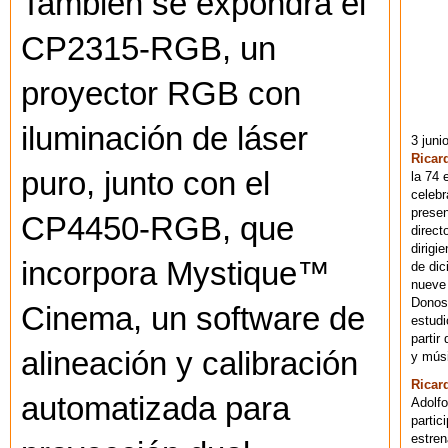
También se expondrá el
CP2315-RGB, un
proyector RGB con
iluminación de láser
3 juni
Ricar
puro, junto con el
la 74 
celebr
presen
CP4450-RGB, que
direct
dirigi
incorpora Mystique™
de dic
nueve 
Donost
Cinema, un software de
estudi
partir
alineación y calibración
y músi
Ricar
automatizada para
Adolfo
partic
estren