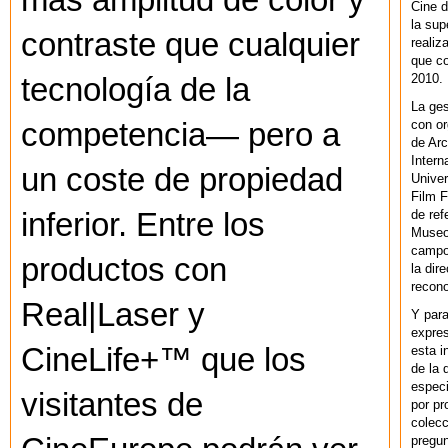
más amplitud de color y
Cine d
la sup
contraste que cualquier
realiz
que co
2010.
tecnología de la
La ges
con or
competencia— pero a
de Arc
Intern
un coste de propiedad
Univer
Film F
de ref
inferior. Entre los
Museo
campo 
productos con
la dir
recono
Real|Laser y
Y par
expres
CineLife+™ que los
esta i
de la 
especi
visitantes de
por pr
colecc
pregun