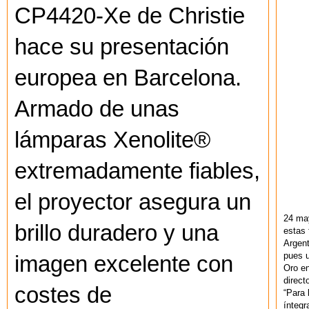
CP4420-Xe de Christie
hace su presentación
europea en Barcelona.
Armado de unas
lámparas Xenolite®
extremadamente fiables,
el proyector asegura un
24 ma
brillo duradero y una
estas 
Argent
pues u
imagen excelente con
Oro en
direct
costes de
“Para 
ínteg