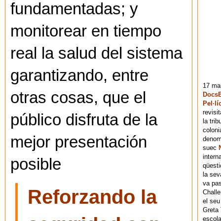
fundamentadas; y
monitorear en tiempo
real la salud del sistema
garantizando, entre
17 mai
otras cosas, que el
DocsB
Pel·lí
revisi
público disfruta de la
la tri
coloni
mejor presentación
denomi
suec
intern
posible
qüesti
la sev
va pas
Reforzando la
Chall
el seu
Greta 
escola