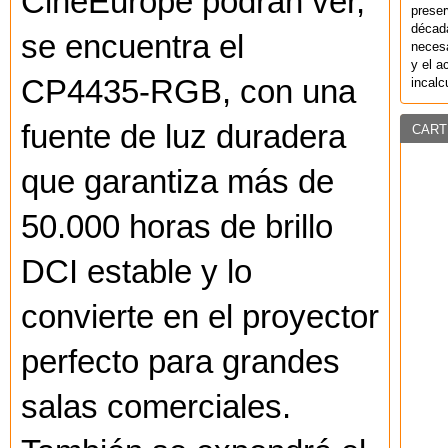
CineEurope podrán ver,
preser
década
se encuentra el
necesa
y el a
CP4435-RGB, con una
incalc
fuente de luz duradera
CART
que garantiza más de
50.000 horas de brillo
DCI estable y lo
convierte en el proyector
perfecto para grandes
salas comerciales.