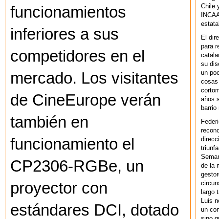
Chile 
funcionamientos
INCAA 
estata
inferiores a sus
El dir
para r
competidores en el
catala
su dis
un po
mercado. Los visitantes
cosas 
cortom
de CineEurope verán
años s
barrio
también en
Federi
recono
direcc
funcionamiento el
triunf
Semana
CP2306-RGBe, un
de la 
gestor
circun
proyector con
largo 
Luis n
estándares DCI, dotado
un cor
sino q