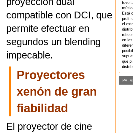
proyección dual
tuvo l
música
compatible con DCI, que
Está 
prolíf
el ext
permite efectuar en
distri
retice
segundos un blending
en las
difere
posibi
impecable.
supues
que pl
distri
Proyectores
PALM
xenón de gran
fiabilidad
El proyector de cine