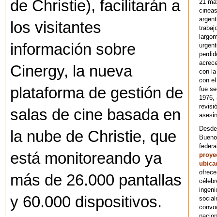
de Christie), facilitarán a
21 ma
cineas
argent
los visitantes
trabaj
largom
información sobre
urgent
perdid
acrece
Cinergy, la nueva
con la
con el
plataforma de gestión de
fue se
1976,
revisi
salas de cine basada en
asesin
Desde 
la nube de Christie, que
Bueno
federa
está monitoreando ya
proye
ubica
ofrece
más de 26.000 pantallas
célebr
ingeni
y 60.000 dispositivos.
social
convoc
nacion