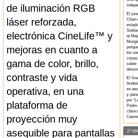
indepe
de iluminación RGB
El jur
láser reforzada,
Chan-w
estad
Stella
electrónica CineLife™ y
al Mej
Mungiu
mejoras en cuanto a
porque
los se
cosas,
gama de color, brillo,
sobre 
abusos
contraste y vida
El Gra
Andrei
operativa, en una
ex-aeq
y para
por “L
plataforma de
Pedro 
clásic
proyección muy
Canne
asequible para pantallas
27 M