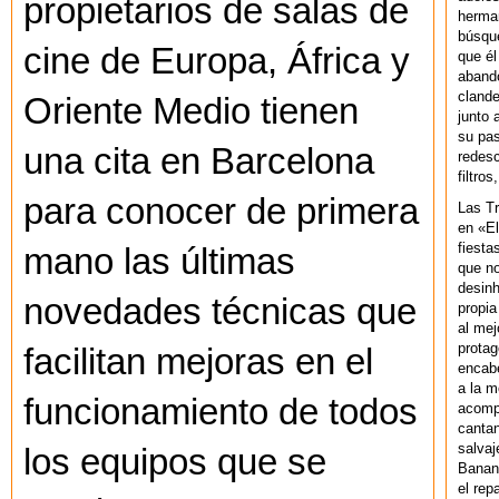
propietarios de salas de
herman
búsque
cine de Europa, África y
que él
abando
clande
Oriente Medio tienen
junto 
su pas
una cita en Barcelona
redesc
filtros
para conocer de primera
Las T
en «El
fiesta
mano las últimas
que no
desinh
novedades técnicas que
propia
al mej
protag
facilitan mejoras en el
encab
a la m
funcionamiento de todos
acompa
cantan
salvaj
los equipos que se
Banan
el rep