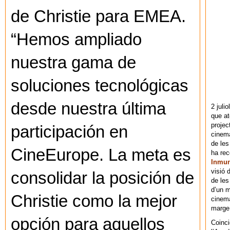
de Christie para EMEA.
“Hemos ampliado
nuestra gama de
soluciones tecnológicas
desde nuestra última
2 juli
que at
projec
participación en
cinema
de les
CineEurope. La meta es
ha re
Inmu
visió 
consolidar la posición de
de les
d’un m
Christie como la mejor
cinema
marge 
opción para aquellos
Coinci