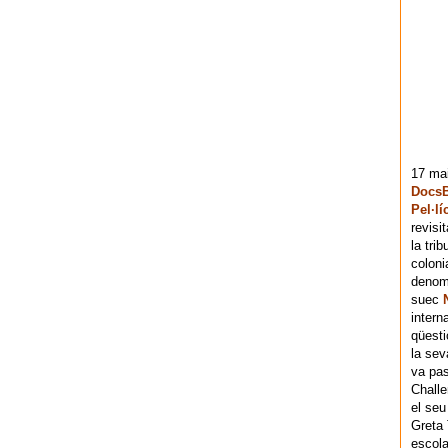
17 mai
DocsB
Pel·lí
revisi
la tri
coloni
denomi
suec
intern
qüesti
la sev
va pas
Chall
el seu
Greta 
escola