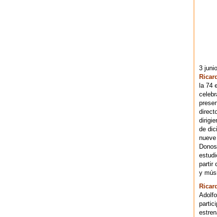
3 juni
Ricar
la 74 
celebr
presen
direct
dirigi
de dic
nueve 
Donost
estudi
partir
y músi
Ricar
Adolfo
partic
estren