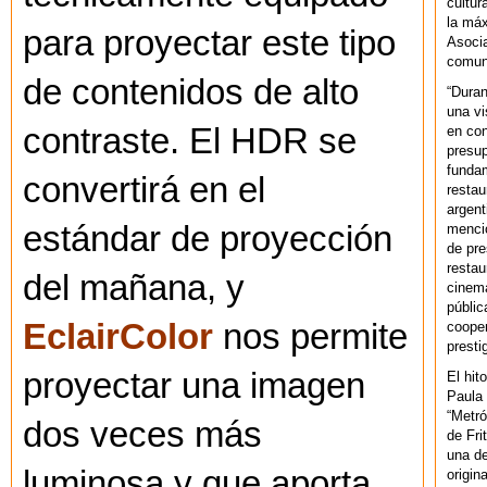
cultur
la máx
para proyectar este tipo
Asoci
comuni
de contenidos de alto
“Duran
una vi
contraste. El HDR se
en con
presup
fundam
convertirá en el
restau
argent
estándar de proyección
mencio
de pre
restau
del mañana, y
cinema
públic
EclairColor
nos permite
cooper
presti
proyectar una imagen
El hit
Paula 
“Metró
dos veces más
de Fri
una de
luminosa y que aporta
origin