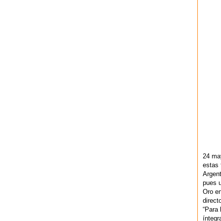
24 ma
estas 
Argent
pues u
Oro en
direct
“Para 
ínteg