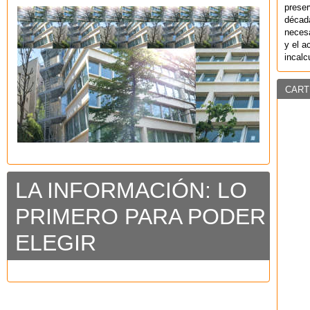
preser
década
necesa
y el a
incalc
CART
LA INFORMACIÓN: LO
PRIMERO PARA PODER
ELEGIR