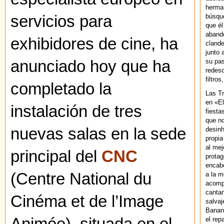
herman
búsque
servicios para
que él
abando
exhibidores de cine, ha
clande
junto 
su pas
anunciado hoy que ha
redesc
filtros
completado la
Las T
en «El
instalación de tres
fiesta
que no
nuevas salas en la sede
desinh
propia
al mej
principal del
CNC
protag
encab
(Centre National du
a la m
acompa
cantan
Cinéma et de l’Image
salvaj
Banan
el rep