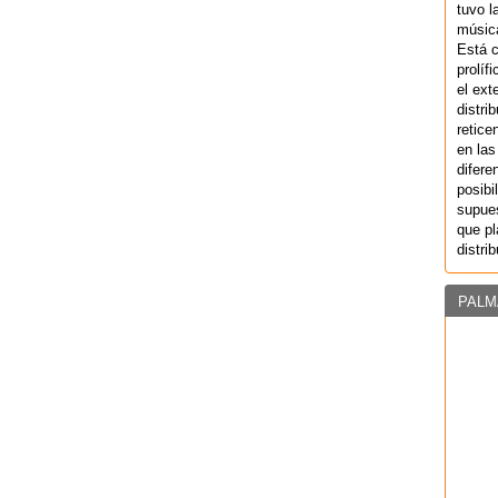
tuvo l
música
Está 
prolíf
el ext
distri
retice
en las
difere
posibi
supues
que pl
distri
PALM