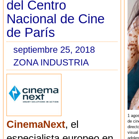
del Centro
Nacional de Cine
de París
septiembre 25, 2018
ZONA INDUSTRIA
1 agos
de cin
CinemaNext
, el
direct
visual
especialista europeo en
adoles