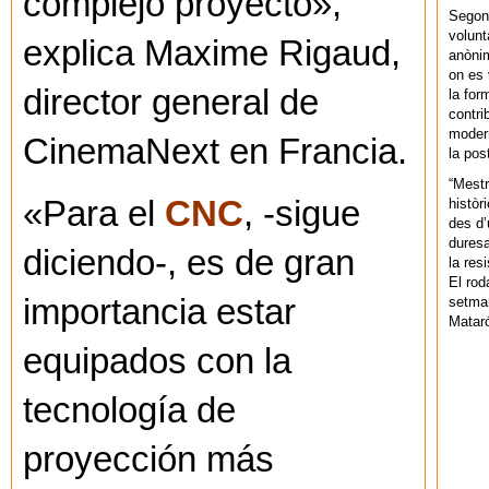
complejo proyecto»,
Segons
volunt
explica Maxime Rigaud,
anònim
on es 
director general de
la for
contri
modern
CinemaNext en Francia.
la pos
“Mestr
«Para el
CNC
, -sigue
històr
des d’
duresa
diciendo-, es de gran
la res
El rod
importancia estar
setman
Mataró
equipados con la
tecnología de
proyección más