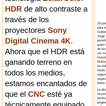
HDR
de alto contraste a
través de los
19 jun
para e
proyectores
Sony
Gobie
Jorge 
Digital Cinema 4K
.
porteñ
quien 
de las
Ahora que el HDR está
ver co
invest
ganando terreno en
Didier
ha sid
frente
todos los medios,
seguir
espaci
estamos encantados de
breve
La dec
que el
CNC
esté ya
ha pr
profes
progra
técnicamente equipado