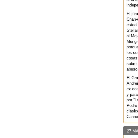
indepe
El jur
Chan-w
estad
Stella
al Mej
Mungiu
porque
los se
cosas,
sobre 
abusos
El Gra
Andrei
ex-aeq
y para
por “L
Pedro 
clásic
Canne
27 M