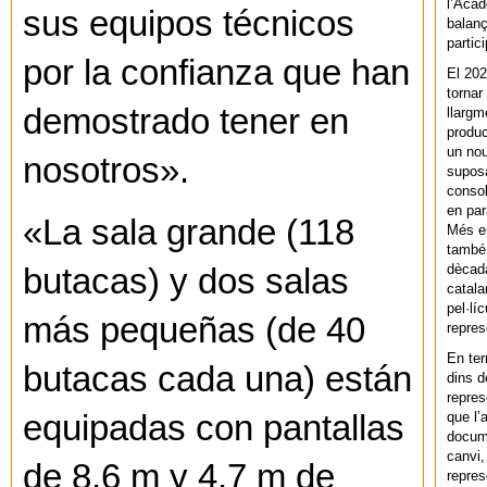
l’Acad
sus equipos técnicos
balanç
partic
por la confianza que han
El 202
tornar
demostrado tener en
llargm
produc
un nou
nosotros».
supos
consol
en par
«La sala grande (118
Més en
també 
dècada
butacas) y dos salas
catala
pel·lí
más pequeñas (de 40
repres
En ter
butacas cada una) están
dins d
repres
que l’
equipadas con pantallas
docum
canvi,
de 8,6 m y 4,7 m de
repres