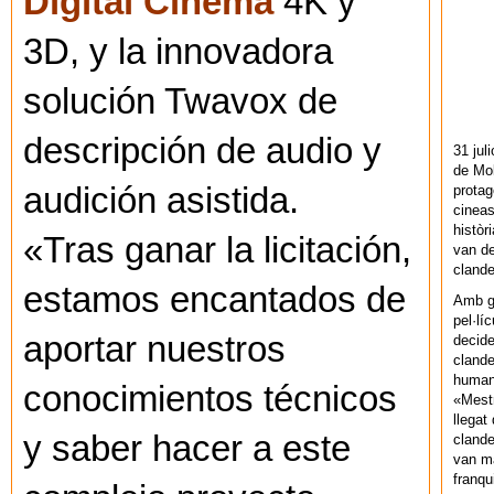
Digital Cinema
4K y
3D, y la innovadora
solución Twavox de
descripción de audio y
31 jul
de Mol
audición asistida.
protag
cineas
històr
«Tras ganar la licitación,
van de
cland
estamos encantados de
Amb gu
pel·lí
aportar nuestros
decide
clande
human
conocimientos técnicos
«Mestr
llegat 
y saber hacer a este
clande
van ma
franq