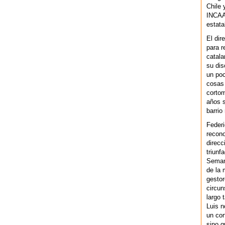
Chile 
INCAA 
estata
El dir
para r
catala
su dis
un po
cosas 
cortom
años s
barrio
Federi
recono
direcc
triunf
Semana
de la 
gestor
circun
largo 
Luis n
un cor
sino q