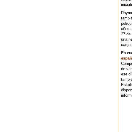
iniciat
Raymu
tambié
pelícu
años d
27 de 
una he
cargad
En cu
españ
Compos
de ver
ese dí
tambié
Eskol
dispo
inform