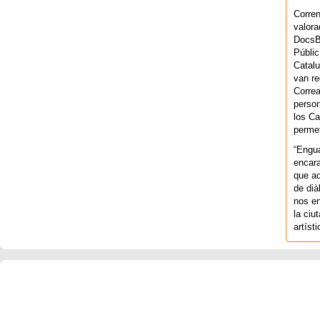
Corren
valora
DocsBa
Públic
Catalu
van re
Correa
person
los Ca
permet
“Engu
encara
que aq
de dià
nos en
la ciu
artíst
COPYRIGHT 2026 ©AGENCIA 
BARCELONA. CATALUNYA. - A