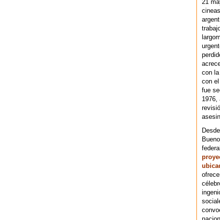
21 ma
cineas
argent
trabaj
largom
urgent
perdid
acrece
con la
con el
fue se
1976,
revisi
asesin
Desde 
Bueno
federa
proye
ubica
ofrece
célebr
ingeni
social
convoc
nacion