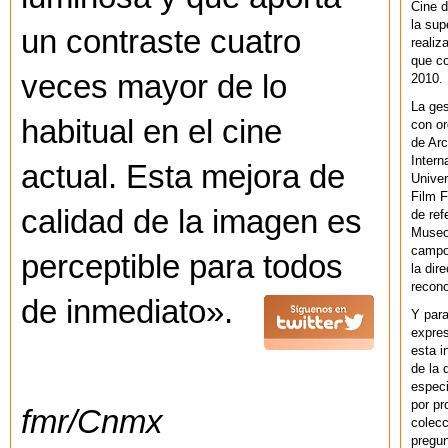
Cine d
la sup
un contraste cuatro
realiz
que co
veces mayor de lo
2010.
La ges
habitual en el cine
con or
de Arc
Intern
actual. Esta mejora de
Univer
Film F
calidad de la imagen es
de ref
Museo
campo 
perceptible para todos
la dir
recono
de inmediato».
Y par
expres
esta i
de la 
especi
por pr
fmr/Cnmx
colecc
pregun