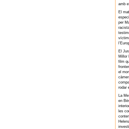
amb el
El mat
especi
per Ma
racist
testim
víctim
l’Euro
El Jur
Millor
film q
fronte
el mom
càmera
compar
rodar 
La Men
en Bès
interi
les co
contem
Helena
invest