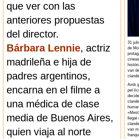
que ver con las
anteriores propuestas
del director.
31 jul
Bárbara Lennie
, actriz
de Mol
protag
madrileña e hija de
cineas
històr
van de
padres argentinos,
cland
Amb gu
encarna en el filme a
pel·lí
decide
una médica de clase
clande
human
«Mestr
media de Buenos Aires,
llegat 
clande
quien viaja al norte
van ma
franq