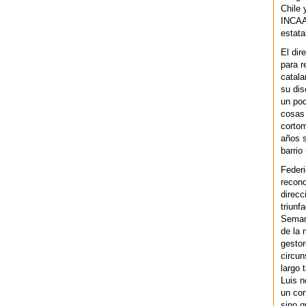
Chile 
INCAA 
estata
El dir
para r
catala
su dis
un po
cosas 
cortom
años s
barrio
Federi
recono
direcc
triunf
Semana
de la 
gestor
circun
largo 
Luis n
un cor
sino q