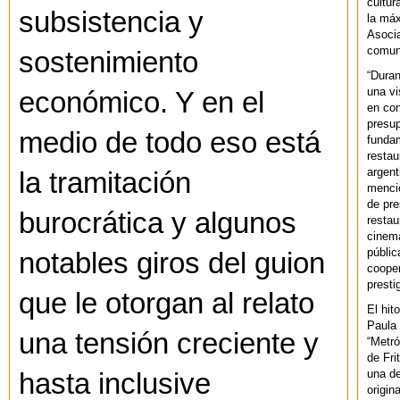
cultur
subsistencia y
la máx
Asoci
comuni
sostenimiento
“Duran
una vi
económico. Y en el
en con
presup
medio de todo eso está
fundam
restau
argent
la tramitación
mencio
de pre
burocrática y algunos
restau
cinema
públic
notables giros del guion
cooper
presti
que le otorgan al relato
El hit
Paula 
una tensión creciente y
“Metró
de Fri
una de
hasta inclusive
origin