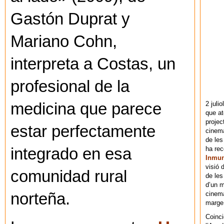
Gastón Duprat y
Mariano Cohn,
interpreta a Costas, un
profesional de la
2 juli
medicina que parece
que at
projec
estar perfectamente
cinema
de les
ha re
integrado en esa
Inmu
visió 
comunidad rural
de les
d’un m
cinema
norteña.
marge 
Coinci