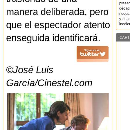
preser
década
manera deliberada, pero
necesa
y el a
que el espectador atento
incalc
enseguida identificará.
CART
©José Luis
García/Cinestel.com