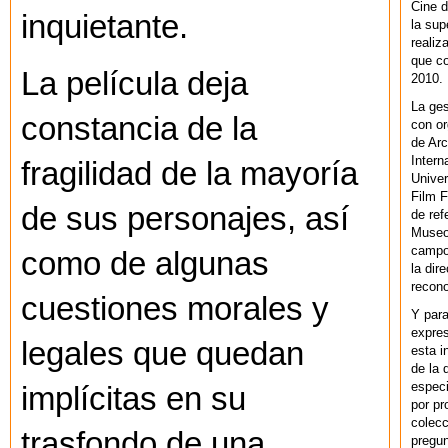
Cine d
inquietante.
la sup
realiz
que co
La película deja
2010.
La ges
constancia de la
con or
de Arc
Intern
fragilidad de la mayoría
Univer
Film F
de sus personajes, así
de ref
Museo
campo 
como de algunas
la dir
recono
cuestiones morales y
Y par
expres
legales que quedan
esta i
de la 
especi
implícitas en su
por pr
colecc
trasfondo de una
pregun