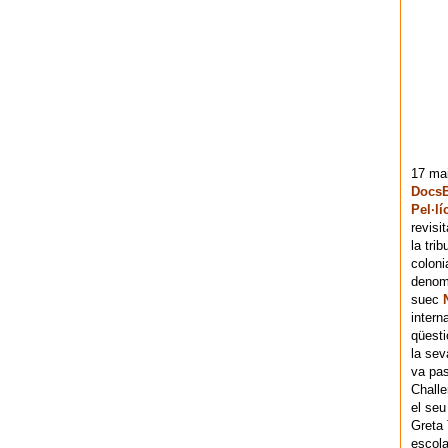
17 mai
DocsB
Pel·lí
revisi
la tri
coloni
denomi
suec
intern
qüesti
la sev
va pas
Chall
el seu
Greta 
escola