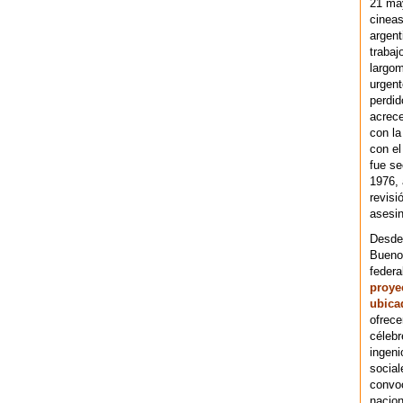
21 ma
cineas
argent
trabaj
largom
urgent
perdid
acrece
con la
con el
fue se
1976,
revisi
asesin
Desde 
Bueno
federa
proye
ubica
ofrece
célebr
ingeni
social
convoc
nacion