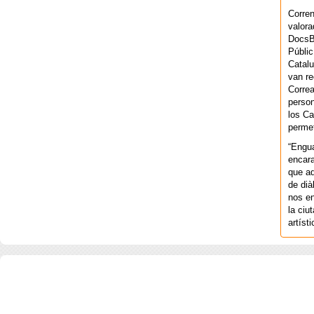
Corren
valora
DocsBa
Públic
Catalu
van re
Correa
person
los Ca
permet
“Engu
encara
que aq
de dià
nos en
la ciu
artíst
COPYRIGHT 2026 ©AGENCIA 
BARCELONA. CATALUNYA. - A