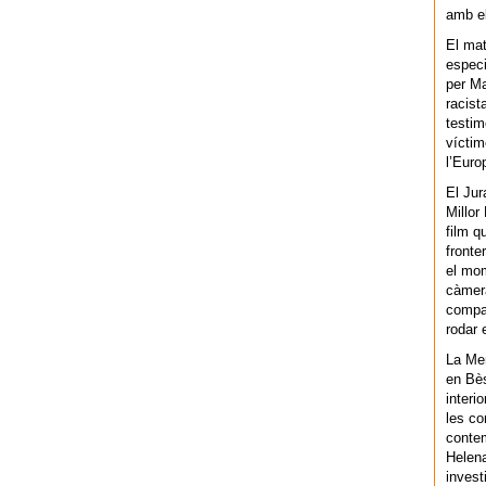
amb el
El mat
especi
per Ma
racist
testim
víctim
l’Euro
El Jur
Millor
film q
fronte
el mom
càmera
compar
rodar 
La Men
en Bès
interi
les co
contem
Helena
invest