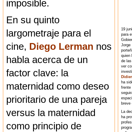
imposible.
En su quinto
19 jun
largometraje para el
para e
Gobie
cine,
Diego Lerman
nos
Jorge 
porteñ
quien 
habla acerca de un
de las
ver co
factor clave: la
invest
Didier
ha sid
maternidad como deseo
frente
seguir
prioritario de una pareja
espaci
breve
versus la maternidad
La dec
ha pr
profes
como principio de
progra