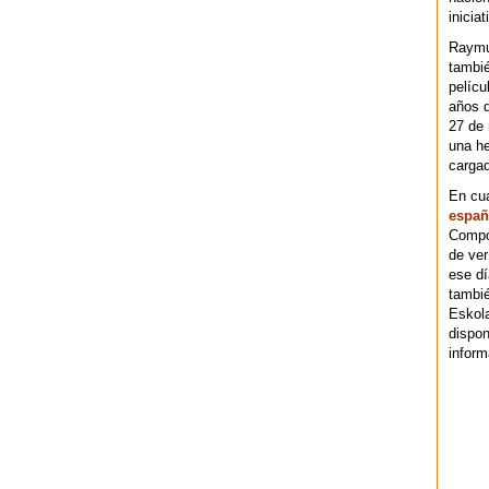
iniciat
Raymu
tambié
pelícu
años d
27 de 
una he
cargad
En cu
españ
Compos
de ver
ese dí
tambié
Eskol
dispo
inform