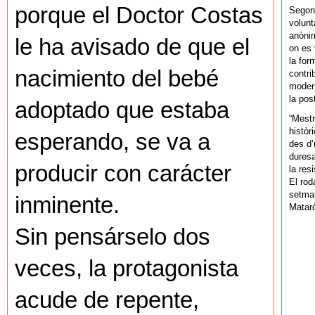
porque el Doctor Costas
Segons
volunt
anònim
le ha avisado de que el
on es 
la for
nacimiento del bebé
contri
modern
la pos
adoptado que estaba
“Mestr
històr
esperando, se va a
des d’
duresa
producir con carácter
la res
El rod
setman
inminente.
Mataró
Sin pensárselo dos
veces, la protagonista
acude de repente,