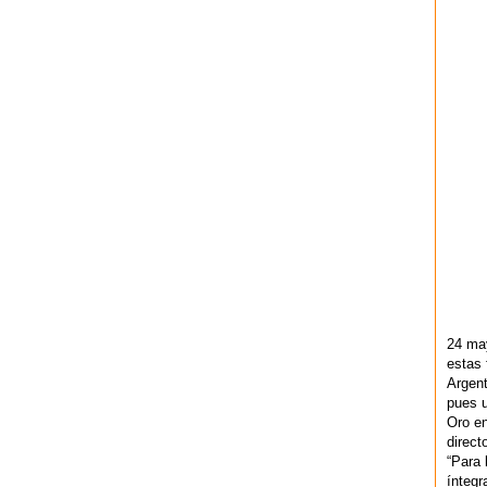
24 ma
estas 
Argent
pues u
Oro en
direct
“Para 
ínteg