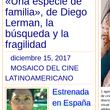
«Una especie de
familia», de Diego
Lerman, la
búsqueda y la
fragilidad
diciembre 15, 2017
MOSAICO DEL CINE
LATINOAMERICANO
Estrenada
1 agos
de cin
direct
en España
visual
adoles