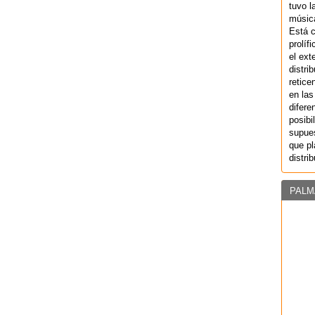
tuvo l
música
Está 
prolíf
el ext
distri
retice
en las
difere
posibi
supues
que pl
distri
PALM