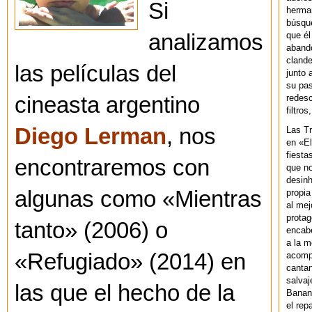
Si
herman
búsque
que él
analizamos
abando
clande
las películas del
junto 
su pas
redesc
cineasta argentino
filtros
Diego Lerman
, nos
Las T
en «El
fiesta
encontraremos con
que no
desinh
algunas como «Mientras
propia
al mej
protag
tanto» (2006) o
encab
a la m
«Refugiado» (2014) en
acompa
cantan
salvaj
las que el hecho de la
Banan
el rep