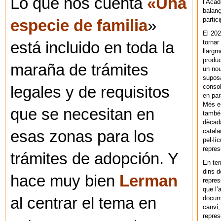
Lo que nos cuenta
«Una
l’Acad
balanç
partic
especie de familia
»
El 202
tornar
está incluido en toda la
llargm
produc
maraña de trámites
un nou
supos
consol
legales y de requisitos
en par
Més en
que se necesitan en
també 
dècada
catala
esas zonas para los
pel·lí
repres
trámites de adopción. Y
En ter
dins d
hace muy bien
Lerman
repres
que l’
docum
al centrar el tema en
canvi,
repres