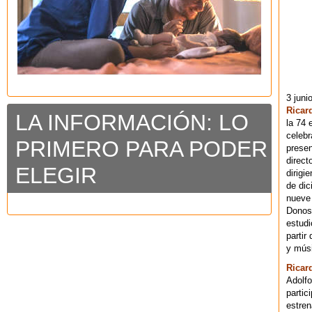
3 juni
Ricar
LA INFORMACIÓN: LO
la 74 
celebr
PRIMERO PARA PODER
presen
direct
ELEGIR
dirigi
de dic
nueve 
Donost
estudi
partir
y músi
Ricar
Adolfo
partic
estren