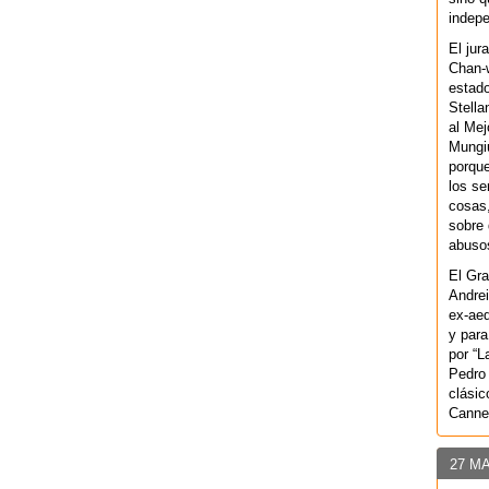
indepe
El jur
Chan-w
estad
Stella
al Mej
Mungiu
porque
los se
cosas,
sobre 
abusos
El Gra
Andrei
ex-aeq
y para
por “L
Pedro 
clásic
Canne
27 M