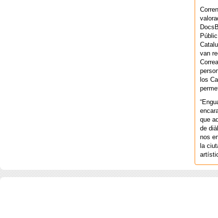
Corren
valora
DocsBa
Públic
Catalu
van re
Correa
person
los Ca
permet
“Engu
encara
que aq
de dià
nos en
la ciu
artíst
COPYRIGHT 2026 ©AGENCIA 
BARCELONA. CATALUNYA. - A