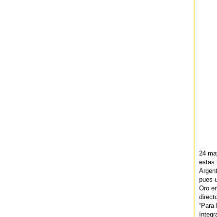
24 ma
estas 
Argent
pues u
Oro en
direct
“Para 
ínteg