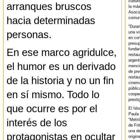
cultur
arranques bruscos
la máx
Asoci
hacia determinadas
comuni
“Duran
personas.
una vi
en con
presup
fundam
En ese marco agridulce,
restau
argent
el humor es un derivado
mencio
de pre
restau
de la historia y no un fin
cinema
públic
en sí mismo. Todo lo
cooper
presti
que ocurre es por el
El hit
Paula 
“Metró
interés de los
de Fri
una de
protagonistas en ocultar
origin