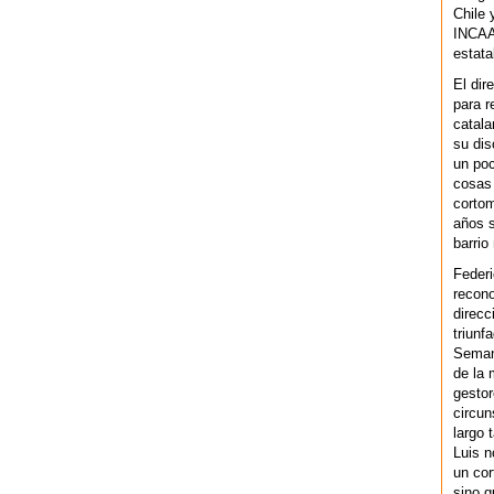
Chile 
INCAA 
estata
El dir
para r
catala
su dis
un po
cosas 
cortom
años s
barrio
Federi
recono
direcc
triunf
Semana
de la 
gestor
circun
largo 
Luis n
un cor
sino q