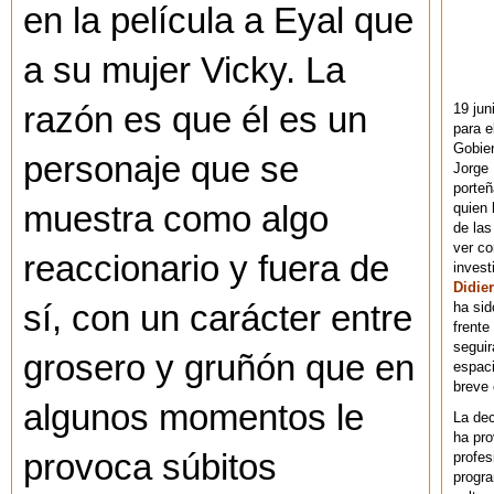
en la película a Eyal que
a su mujer Vicky. La
19 jun
razón es que él es un
para e
Gobie
personaje que se
Jorge 
porteñ
quien 
muestra como algo
de las
ver co
reaccionario y fuera de
invest
Didier
ha sid
sí, con un carácter entre
frente
seguir
grosero y gruñón que en
espaci
breve
algunos momentos le
La dec
ha pr
provoca súbitos
profes
progra