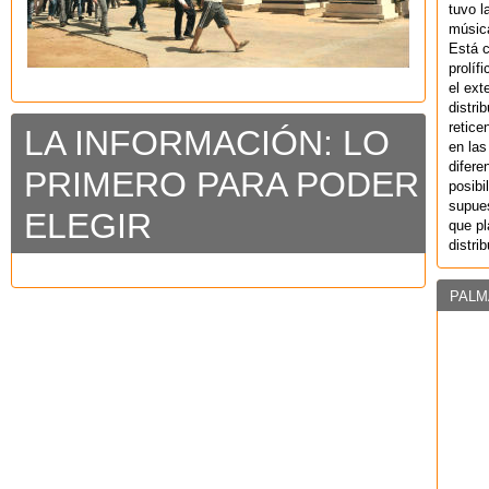
tuvo l
música
Está 
prolíf
el ext
distri
retice
LA INFORMACIÓN: LO
en las
difere
PRIMERO PARA PODER
posibi
supues
ELEGIR
que pl
distri
PALM