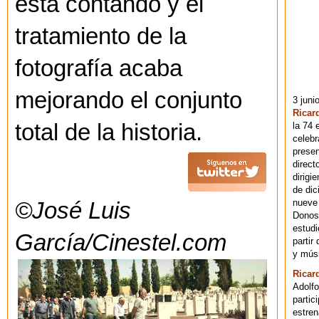
está contando y el
tratamiento de la
fotografía acaba
mejorando el conjunto
3 juni
Ricar
total de la historia.
la 74 
celebr
presen
direct
dirigi
de dic
nueve 
©José Luis
Donost
estudi
García/Cinestel.com
partir
y músi
Ricar
Adolfo
partic
estren