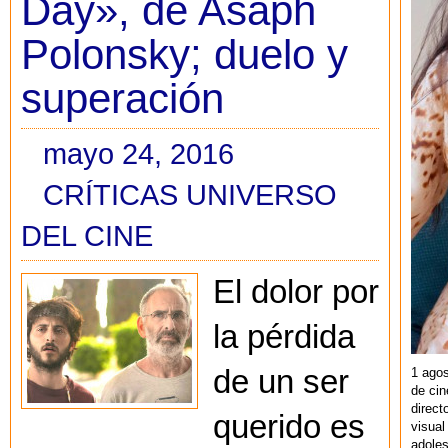
Day», de Asaph
Polonsky; duelo y
superación
mayo 24, 2016
CRÍTICAS UNIVERSO
DEL CINE
El dolor por
la pérdida
de un ser
1 agos
de cin
direct
querido es
visual
adoles