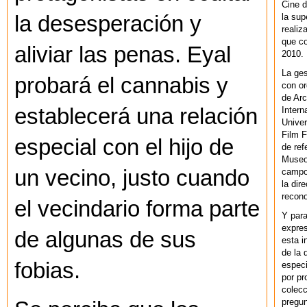
Cine d
la sup
la desesperación y
realiz
que co
aliviar las penas. Eyal
2010.
La ges
probará el cannabis y
con or
de Arc
establecerá una relación
Intern
Univer
Film F
especial con el hijo de
de ref
Museo
un vecino, justo cuando
campo 
la dir
recono
el vecindario forma parte
Y par
expres
de algunas de sus
esta i
de la 
fobias.
especi
por pr
colecc
pregun