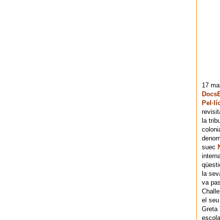
17 mai
DocsB
Pel·lí
revisi
la tri
coloni
denomi
suec
intern
qüesti
la sev
va pas
Chall
el seu
Greta 
escola