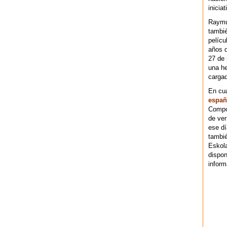
iniciat
Raymu
tambié
pelícu
años d
27 de 
una he
cargad
En cu
españ
Compos
de ver
ese dí
tambié
Eskol
dispo
inform