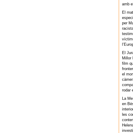
amb el
El mat
especi
per Ma
racist
testim
víctim
l’Euro
El Jur
Millor
film q
fronte
el mom
càmera
compar
rodar 
La Men
en Bès
interi
les co
contem
Helena
invest