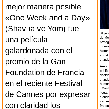
mejor manera posible.
«One Week and a Day»
(Shavua ve Yom) fue
31 jul
una película
de Mol
protag
cineas
galardonada con el
històr
van de
premio de la Gan
cland
Amb gu
Foundation de Francia
pel·lí
decide
clande
en el reciente Festival
human
«Mestr
de Cannes por expresar
llegat 
clande
van ma
con claridad los
franq