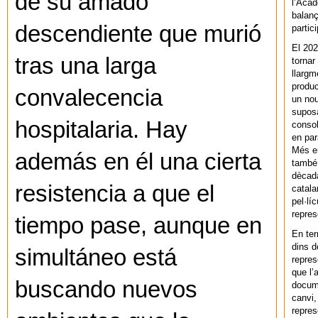
de su amado
l’Acad
balanç
descendiente que murió
partic
El 202
tras una larga
tornar
llargm
produc
convalecencia
un nou
supos
hospitalaria. Hay
consol
en par
Més en
además en él una cierta
també 
dècada
resistencia a que el
catala
pel·lí
repres
tiempo pase, aunque en
En ter
dins d
simultáneo está
repres
que l’
buscando nuevos
docum
canvi,
repres