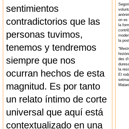
Segons
sentimientos
volunt
anònim
contradictorios que las
on es 
la for
contri
personas tuvimos,
modern
la pos
tenemos y tendremos
“Mestr
històr
siempre que nos
des d’
duresa
la res
ocurran hechos de esta
El rod
setman
magnitud. Es por tanto
Mataró
un relato íntimo de corte
universal que aquí está
contextualizado en una