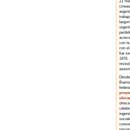
21 ma
cineas
argent
trabaj
largom
urgent
perdid
acrece
con la
con el
fue se
1976,
revisi
asesin
Desde 
Bueno
federa
proye
ubica
ofrece
célebr
ingeni
social
convoc
nacion