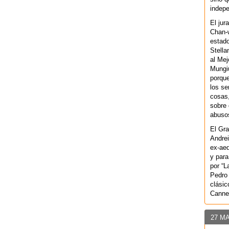
indepe
El jur
Chan-w
estad
Stella
al Mej
Mungiu
porque
los se
cosas,
sobre 
abusos
El Gra
Andrei
ex-aeq
y para
por “L
Pedro 
clásic
Canne
27 M