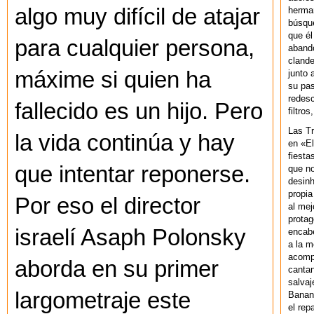
algo muy difícil de atajar
herman
búsque
que él
para cualquier persona,
abando
clande
máxime si quien ha
junto 
su pas
redesc
fallecido es un hijo. Pero
filtros
Las T
la vida continúa y hay
en «El
fiesta
que intentar reponerse.
que no
desinh
propia
Por eso el director
al mej
protag
israelí Asaph Polonsky
encab
a la m
acompa
aborda en su primer
cantan
salvaj
largometraje este
Banan
el rep