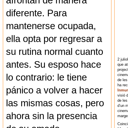
afrontan de manera
diferente. Para
mantenerse ocupada,
ella opta por regresar a
su rutina normal cuanto
2 juli
antes. Su esposo hace
que at
projec
lo contrario: le tiene
cinema
de les
ha re
pánico a volver a hacer
Inmu
visió 
las mismas cosas, pero
de les
d’un m
cinema
ahora sin la presencia
marge 
Coinci