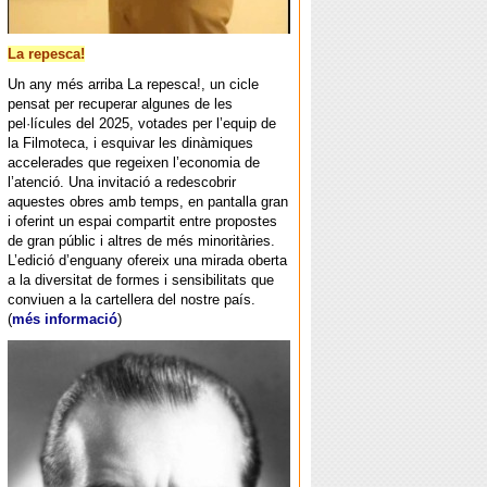
La repesca!
Un any més arriba La repesca!, un cicle
pensat per recuperar algunes de les
pel·lícules del 2025, votades per l’equip de
la Filmoteca, i esquivar les dinàmiques
accelerades que regeixen l’economia de
l’atenció. Una invitació a redescobrir
aquestes obres amb temps, en pantalla gran
i oferint un espai compartit entre propostes
de gran públic i altres de més minoritàries.
L’edició d’enguany ofereix una mirada oberta
a la diversitat de formes i sensibilitats que
conviuen a la cartellera del nostre país.
(
més informació
)