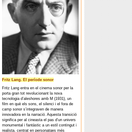
Fritz Lang. El període sonor
Fritz Lang entra en el cinema sonor per la
porta gran tot revolucionant la nova
tecnologia d’aleshores amb M (1931), un
film en què els sons, el silenci i el fora de
camp sonor s’integraven de manera
innovadora en la narració. Aquesta transició
significa per al cineasta el pas d’un univers
monumental i fantàstic a un estil contingut i
realista, centrat en personatges més