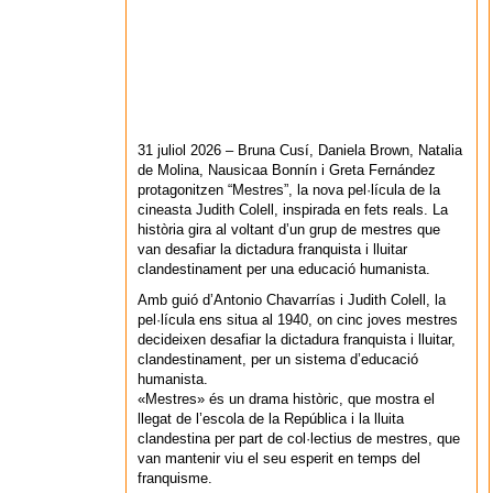
31 juliol 2026 – Bruna Cusí, Daniela Brown, Natalia
de Molina, Nausicaa Bonnín i Greta Fernández
protagonitzen “Mestres”, la nova pel·lícula de la
cineasta Judith Colell, inspirada en fets reals. La
història gira al voltant d’un grup de mestres que
van desafiar la dictadura franquista i lluitar
clandestinament per una educació humanista.
Amb guió d’Antonio Chavarrías i Judith Colell, la
pel·lícula ens situa al 1940, on cinc joves mestres
decideixen desafiar la dictadura franquista i lluitar,
clandestinament, per un sistema d’educació
humanista.
«Mestres» és un drama històric, que mostra el
llegat de l’escola de la República i la lluita
clandestina per part de col·lectius de mestres, que
van mantenir viu el seu esperit en temps del
franquisme.