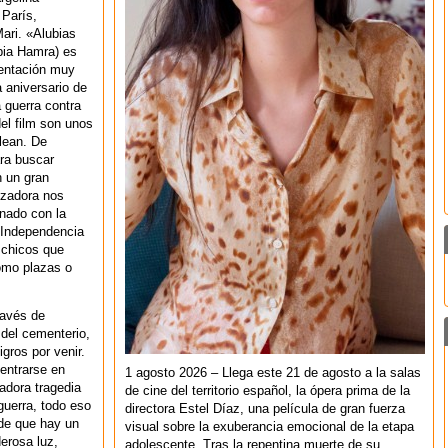
 París,
ari. «Alubias
bia Hamra) es
mentación muy
a aniversario de
a guerra contra
del film son unos
lean. De
ara buscar
n un gran
lizadora nos
nado con la
 Independencia
 chicos que
omo plazas o
ravés de
 del cementerio,
gros por venir.
centrarse en
1 agosto 2026 – Llega este 21 de agosto a la salas
adora tragedia
de cine del territorio español, la ópera prima de la
guerra, todo eso
directora Estel Díaz, una película de gran fuerza
 de que hay un
visual sobre la exuberancia emocional de la etapa
erosa luz,
adolescente. Tras la repentina muerte de su