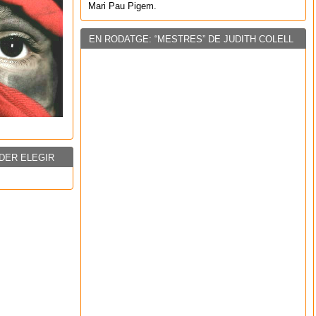
Mari Pau Pigem.
EN RODATGE: “MESTRES” DE JUDITH COLELL
DER ELEGIR