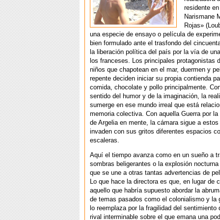
residente en
Narismane M
Rojas» (Lou
una especie de ensayo o película de experi
bien formulado ante el trasfondo del cincuent
la liberación política del país por la vía de un
los franceses. Los principales protagonistas 
niños que chapotean en el mar, duermen y pe
repente deciden iniciar su propia contienda p
comida, chocolate y pollo principalmente. Co
sentido del humor y de la imaginación, la rea
sumerge en ese mundo irreal que está relacio
memoria colectiva. Con aquella Guerra por la
de Argelia en mente, la cámara sigue a estos
invaden con sus gritos diferentes espacios c
escaleras.
Aquí el tiempo avanza como en un sueño a t
sombras beligerantes o la explosión nocturna
que se une a otras tantas advertencias de peli
Lo que hace la directora es que, en lugar de 
aquello que habría supuesto abordar
la abrum
de
temas pasados como el colonialismo y la 
lo reemplaza por la fragilidad del sentimiento
rival interminable sobre el que emana una pod