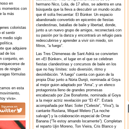
inoso en
hermano Nico, Lola, de 17 años, se adentra en una
os momentos con
búsqueda que la lleva a descubrir un mundo oculto
de la más
que él solía frecuentar: El Búnker. Un espacio
abandonado convertido en epicentro de fiestas
clandestinas, batallas de baile y libertad, donde,
enes coloristas
junto a un nuevo grupo de amigos, reconectará con
 el sentir
su pasión por la danza y encontrará un refugio para
n medio siglo
redescubrirse y aprender a vivir sin miedo, sin
olítica.
filtros, “a fuego”.
nte que adquiere
dad de los
Las Tres Chimeneas de Sant Adrià se convierten
n conjunto, en
en «El Búnker», el lugar en el que se celebran
enriquecerse de
fiestas clandestinas y concursos de baile en los
nes de ningún
que no hay límites: solo diversión, ritmo y
, vagas fórmulas
desinhibición. “A fuego” cuenta con guion de la
propia Díaz junto a Núria Dunjó, nominada al Goya
al mejor guion adaptado por “Ama”, y un elenco
nzamos en esta
protagonista lleno de grandes promesas
 movimiento,
encabezado por Zoe Bonafonte, nominada al Goya
toy viva».
a la mejor actriz revelación por “El 47”. Estará
acompañada por Marc Soler (“Celeste”, “Viva”), la
cantante Ruslana, Miquel Melero (“La noche
salvaje”) y la colaboración especial de Omar
Banana (“Te estoy amando locamente”). Completan
el reparto Ujin Moreno, Ton Vieira, Cris Blanco y