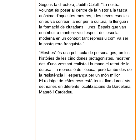
Segons la directora, Judith Colell: “La nostra
voluntat és posar al centre de la història la tasca
anònima d’aquestes mestres, i les seves escoles
on es va conrear l’amor per la cultura, la llengua i
la formació de ciutadans lliures. Espais que van
contribuir a mantenir viu l’esperit de l’escola
moderna en un context tant repressiu com va ser
la postguerra franquista.”
“Mestres” és una pel·lícula de personatges, on les
històries de les cinc dones protagonistes, mostren
des d’una vessant realista i humana el retrat de la
duresa i la repressió de l’època, però també des de
la resistència i l’esperança per un món millor.
El rodatge de «Mestres» està tenint lloc durant sis
setmanes en diferents localitzacions de Barcelona,
Mataró i Cardedeu.