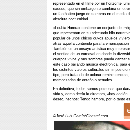
representado en el filme por un horizonte lum
exceso, que sin embargo se combina en otr
un fantástico juego de sombras en el medio 
absoluta nocturnidad.
«Loubia Hamra» contiene un conjunto de imág
que representan en su adecuado hilo narrativo
popular de unos chicos cuyos abuelos viviero
atrás aquella contienda para la emancipación p
También es un ensayo artístico muy interesa
el sentido de un carnaval en donde la diversi
cuerpos vivos y sus sombras pueda danzar e
este caso bailando música electrónica, para 
los distintos valores culturales sin imposicio
tipo, pero tratando de aclarar reminiscencias
memorizadas de antaño o actuales.
En definitiva, todos somos personas que da
vida y, como decía la directora, «hay acción,
deseo, hechos: Tengo hambre, por lo tanto es
©José Luis García/Cinestel.com