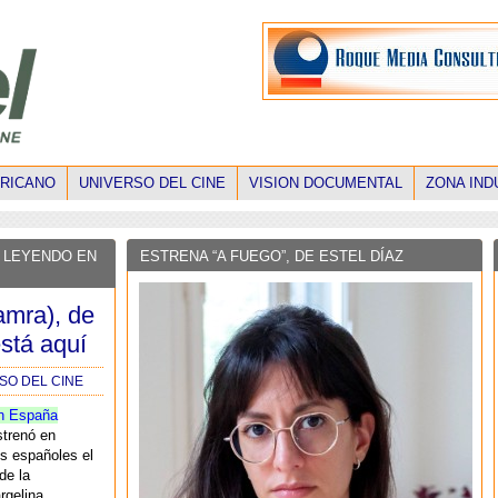
ERICANO
UNIVERSO DEL CINE
VISION DOCUMENTAL
ZONA IND
 LEYENDO EN
ESTRENA “A FUEGO”, DE ESTEL DÍAZ
amra), de
stá aquí
SO DEL CINE
n España
strenó en
s españoles el
de la
rgelina