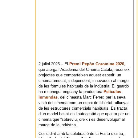
2 juliol 2026 – El
Premi Pepón Coromina 2026
,
que atorga l’Acadèmia del Cinema Català, reconeix
projectes que comparteixen aquest esperit: un
cinema arriscat, independent, innovador i al marge
de les fórmules habituals de la indústria. El guardó
ha reconegut enguany la productora
Películas
Inmundas
, del cineasta Marc Ferrer, per la seva
visió del cinema com un espai de llibertat, allunyat
de les estructures comercials habituals. Es tracta
d’un model basat en l’autogestió que aposta per un
cinema que “sobreviu, creix i es desenvolupa” al
marge de la indústria.
Coincidint amb la celebració de la Festa d’estiu,