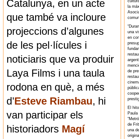
Catalunya, en un acte
cultur
la máx
Asoci
que també va incloure
comuni
“Duran
projeccions d’algunes
una vi
en con
de les pel·lícules i
presup
fundam
restau
noticiaris que va produir
argent
mencio
Laya Films i una taula
de pre
restau
cinema
rodona en què, a més
públic
cooper
d’
Esteve Riambau
, hi
presti
El hit
van participar els
Paula 
“Metró
de Fri
historiadors
Magí
una de
origin