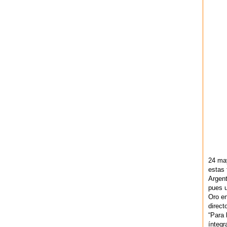
24 ma
estas 
Argent
pues u
Oro en
direct
“Para 
ínteg