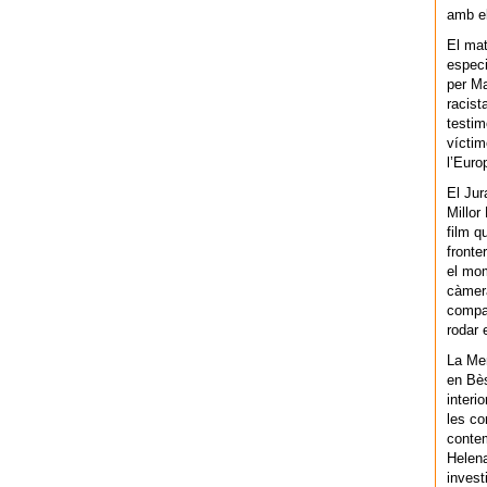
amb el
El mat
especi
per Ma
racist
testim
víctim
l’Euro
El Jur
Millor
film q
fronte
el mom
càmera
compar
rodar 
La Men
en Bès
interi
les co
contem
Helena
invest