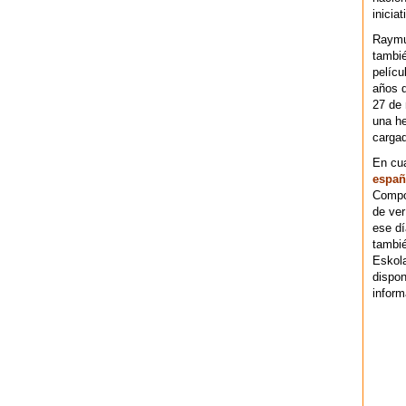
iniciat
Raymu
tambié
pelícu
años d
27 de 
una he
cargad
En cu
españ
Compos
de ver
ese dí
tambié
Eskol
dispo
inform