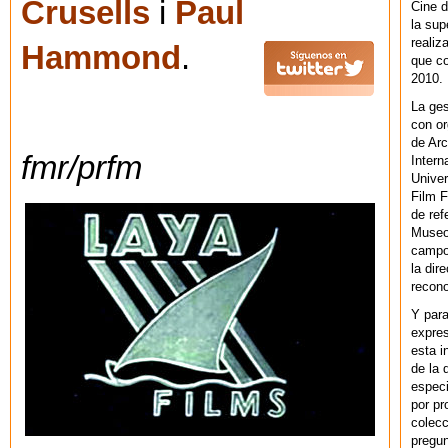
Crusells
i
Paul
Cine d
la sup
realiz
Hammond
.
que co
2010.
La ges
con or
de Arc
fmr/prfm
Intern
Univer
Film F
de ref
Museo
campo 
la dir
recono
Y par
expres
esta i
de la 
especi
por pr
colecc
pregun