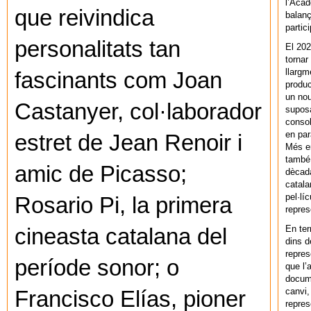
l’Acad
que reivindica
balanç
partic
personalitats tan
El 202
tornar
llargm
fascinants com Joan
produc
un nou
Castanyer, col·laborador
supos
consol
en par
estret de Jean Renoir i
Més en
també 
amic de Picasso;
dècada
catala
pel·lí
Rosario Pi, la primera
repres
En ter
cineasta catalana del
dins d
repres
període sonor; o
que l’
docum
canvi,
Francisco Elías, pioner
repres