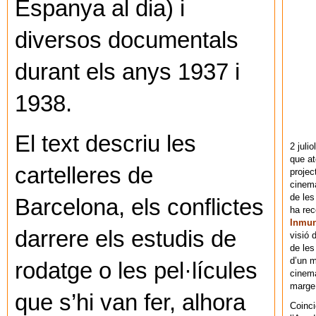
Espanya al dia) i
diversos documentals
durant els anys 1937 i
1938.
El text descriu les
2 juli
que at
cartelleres de
projec
cinema
de les
Barcelona, els conflictes
ha re
Inmu
darrere els estudis de
visió 
de les
d’un m
rodatge o les pel·lícules
cinema
marge 
que s’hi van fer, alhora
Coinci