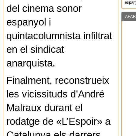
espany
del cinema sonor
APAR
espanyol i
quintacolumnista infiltrat
en el sindicat
anarquista.
Finalment, reconstrueix
les vicissituds d’André
Malraux durant el
rodatge de «L’Espoir» a
Catalunya els darrers