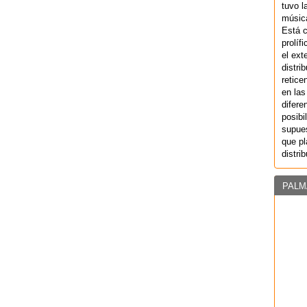
tuvo l
música
Está 
prolíf
el ext
distri
retice
en las
difere
posibi
supues
que pl
distri
PALM