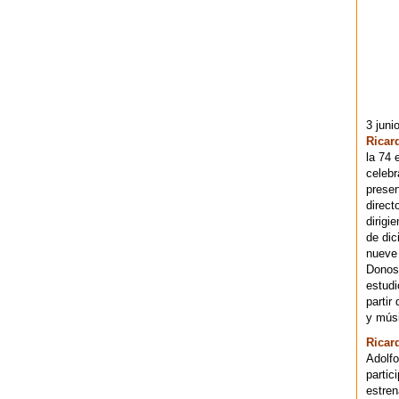
3 juni
Ricar
la 74 
celebr
presen
direct
dirigi
de dic
nueve 
Donost
estudi
partir
y músi
Ricar
Adolfo
partic
estren