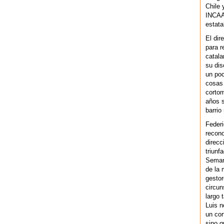
Chile 
INCAA 
estata
El dir
para r
catala
su dis
un po
cosas 
cortom
años s
barrio
Federi
recono
direcc
triunf
Semana
de la 
gestor
circun
largo 
Luis n
un cor
sino q