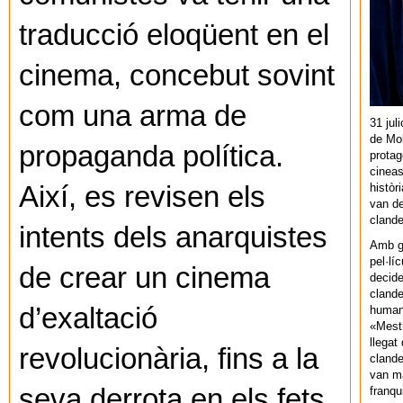
traducció eloqüent en el
cinema, concebut sovint
com una arma de
31 jul
de Mol
propaganda política.
protag
cineas
històr
Així, es revisen els
van de
cland
intents dels anarquistes
Amb gu
pel·lí
de crear un cinema
decide
clande
d’exaltació
human
«Mestr
llegat 
revolucionària, fins a la
clande
van ma
seva derrota en els fets
franq