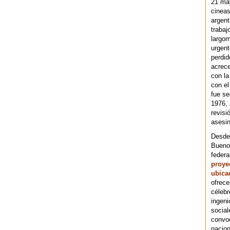
21 ma
cineas
argent
trabaj
largom
urgent
perdid
acrece
con la
con el
fue se
1976,
revisi
asesin
Desde 
Bueno
federa
proye
ubica
ofrece
célebr
ingeni
social
convoc
nacion