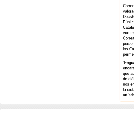
Corren
valora
DocsBa
Públic
Catalu
van re
Correa
person
los Ca
permet
“Engu
encara
que aq
de dià
nos en
la ciu
artíst
COPYRIGHT 2026 ©AGENCIA 
BARCELONA. CATALUNYA. - A