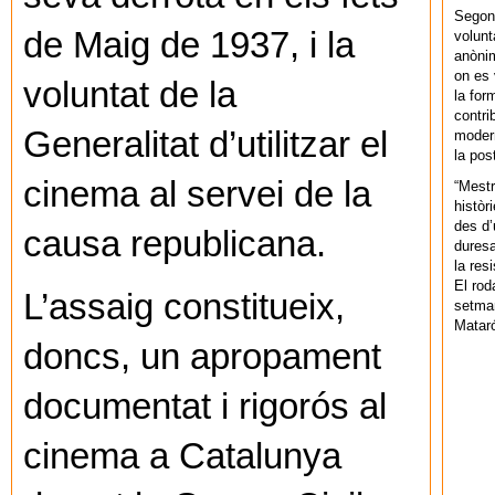
Segons
de Maig de 1937, i la
volunt
anònim
on es 
voluntat de la
la for
contri
Generalitat d’utilitzar el
modern
la pos
cinema al servei de la
“Mestr
històr
des d’
causa republicana.
duresa
la res
El rod
L’assaig constitueix,
setman
Mataró
doncs, un apropament
documentat i rigorós al
cinema a Catalunya