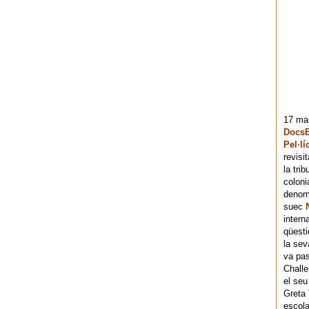
17 mai
DocsB
Pel·lí
revisi
la tri
coloni
denomi
suec
intern
qüesti
la sev
va pas
Chall
el seu
Greta 
escola