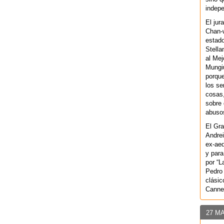
indepe
El jur
Chan-w
estad
Stella
al Mej
Mungiu
porque
los se
cosas,
sobre 
abusos
El Gra
Andrei
ex-aeq
y para
por “L
Pedro 
clásic
Canne
27 M