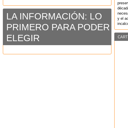
preser
década
necesa
LA INFORMACIÓN: LO
y el a
incalc
PRIMERO PARA PODER
ELEGIR
CART