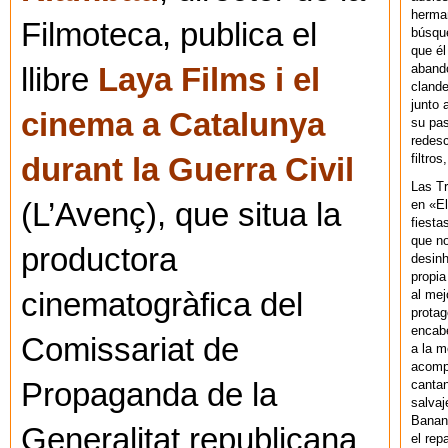
herman
Filmoteca, publica el
búsque
que él
abando
llibre
Laya Films i el
clande
junto 
cinema a Catalunya
su pas
redesc
filtros
durant la Guerra Civil
Las T
en «El
(L’Avenç), que situa la
fiesta
que no
productora
desinh
propia
al mej
cinematogràfica del
protag
encab
Comissariat de
a la m
acompa
cantan
Propaganda de la
salvaj
Banan
Generalitat republicana
el rep