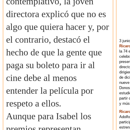
contemplativo, la joven
directora explicó que no es
algo que quiera hacer y, por
el contrario, destacó el
3 juni
Ricar
hecho de que la gente que
la 74 
celebr
presen
paga su boleto para ir al
direct
dirigi
cine debe al menos
de dic
nueve 
Donost
entender la película por
estudi
partir
respeto a ellos.
y músi
Ricar
Aunque para Isabel los
Adolfo
partic
premios representan
estren