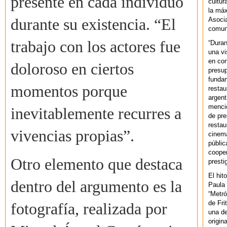
presente en cada individuo
cultur
la máx
Asoci
durante su existencia. “El
comuni
trabajo con los actores fue
“Duran
una vi
en con
doloroso en ciertos
presup
fundam
momentos porque
restau
argent
mencio
inevitablemente recurres a
de pre
restau
vivencias propias”.
cinema
públic
cooper
Otro elemento que destaca
presti
El hit
dentro del argumento es la
Paula 
“Metró
de Fri
fotografía, realizada por
una de
origin