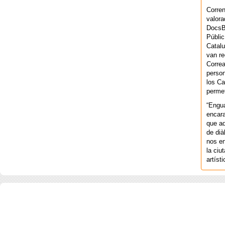
Corren
valora
DocsBa
Públic
Catalu
van re
Correa
person
los Ca
permet
“Engu
encara
que aq
de dià
nos en
la ciu
artíst
COPYRIGHT 2026 ©AGENCIA 
BARCELONA. CATALUNYA. - A