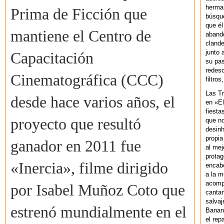
herman
Prima de Ficción que
búsque
que él
mantiene el Centro de
abando
clande
junto 
Capacitación
su pas
redesc
Cinematográfica (CCC)
filtros
Las T
desde hace varios años, el
en «El
fiesta
proyecto que resultó
que no
desinh
propia
ganador en 2011 fue
al mej
protag
«Inercia», filme dirigido
encab
a la m
acompa
por Isabel Muñoz Coto que
cantan
salvaj
estrenó mundialmente en el
Banan
el rep