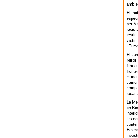
amb el
El mat
especi
per Ma
racist
testim
víctim
l’Euro
El Jur
Millor
film q
fronte
el mom
càmera
compar
rodar 
La Men
en Bès
interi
les co
contem
Helena
invest