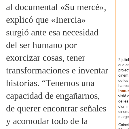
al documental «Su mercé»,
explicó que «Inercia»
surgió ante esa necesidad
del ser humano por
exorcizar cosas, tener
2 juli
que at
transformaciones e inventar
projec
cinema
historias. “Tenemos una
de les
ha re
Inmu
capacidad de engañarnos,
visió 
de les
de querer encontrar señales
d’un m
cinema
marge 
y acomodar todo de la
Coinci