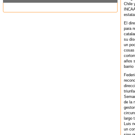
Chile 
INCAA 
estata
El dir
para r
catala
su dis
un po
cosas 
cortom
años s
barrio
Federi
recono
direcc
triunf
Semana
de la 
gestor
circun
largo 
Luis n
un cor
sino q