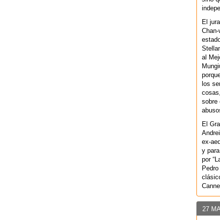
indepe
El jur
Chan-w
estad
Stella
al Mej
Mungiu
porque
los se
cosas,
sobre 
abusos
El Gra
Andrei
ex-aeq
y para
por “L
Pedro 
clásic
Canne
27 M