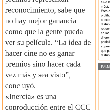
tuvo l
música
reconocimiento, sabe que
Está 
prolíf
no hay mejor ganancia
el ext
distri
retice
como que la gente pueda
en las
difere
ver su película. “La idea de
posibi
supues
que pl
hacer cine no es ganar
distri
premios sino hacer cada
PALM
vez más y sea visto”,
concluyó.
«Inercia» es una
coproducción entre el CCC