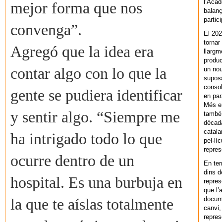
l’Acad
mejor forma que nos
balanç
partic
convenga”.
El 202
tornar
Agregó que la idea era
llargm
produc
contar algo con lo que la
un nou
supos
consol
gente se pudiera identificar
en par
Més en
y sentir algo. “Siempre me
també 
dècada
catala
ha intrigado todo lo que
pel·lí
repres
ocurre dentro de un
En ter
dins d
hospital. Es una burbuja en
repres
que l’
docum
la que te aíslas totalmente
canvi,
repres