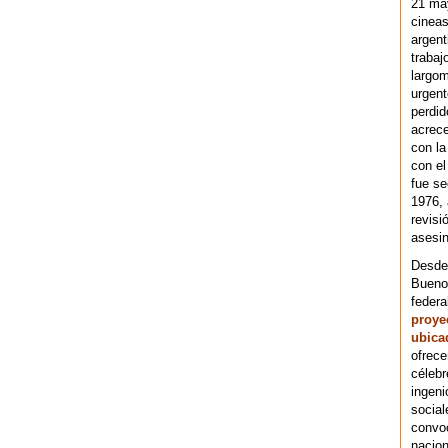
21 ma
cineas
argent
trabaj
largom
urgent
perdid
acrece
con la
con el
fue se
1976,
revisi
asesin
Desde 
Bueno
federa
proye
ubica
ofrece
célebr
ingeni
social
convoc
nacion