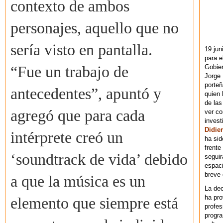
contexto de ambos
personajes, aquello que no
sería visto en pantalla.
19 jun
para e
Gobie
“Fue un trabajo de
Jorge 
porteñ
antecedentes”, apuntó y
quien 
de las
agregó que para cada
ver co
invest
Didier
intérprete creó un
ha sid
frente
‘soundtrack de vida’ debido
seguir
espaci
breve
a que la música es un
La dec
ha pr
elemento que siempre está
profes
progra