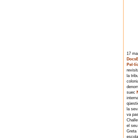
17 mai
DocsB
Pel·lí
revisi
la tri
coloni
denomi
suec
intern
qüesti
la sev
va pas
Chall
el seu
Greta 
escola