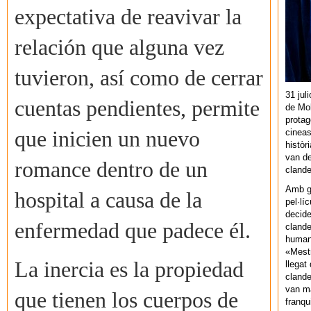
expectativa de reavivar la
relación que alguna vez
tuvieron, así como de cerrar
31 jul
cuentas pendientes, permite
de Mol
protag
cineas
que inicien un nuevo
històr
van de
romance dentro de un
cland
Amb gu
hospital a causa de la
pel·lí
decide
enfermedad que padece él.
clande
human
«Mestr
La
inercia es la propiedad
llegat 
clande
van ma
que tienen los cuerpos de
franq