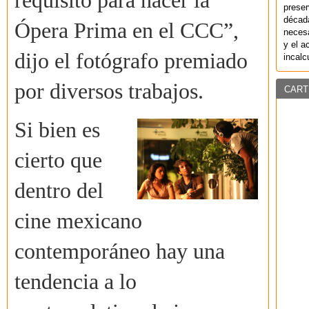
requisito para hacer la
preser
década
Ópera Prima en el CCC”,
necesa
y el a
dijo el fotógrafo premiado
incalc
por diversos trabajos.
CART
Si bien es
cierto que
dentro del
cine mexicano
contemporáneo hay una
tendencia a lo