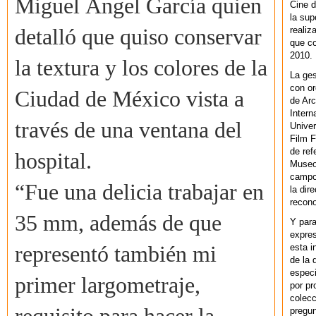
Miguel Ángel García quien
Cine d
la sup
realiz
detalló que quiso conservar
que co
2010.
la textura y los colores de la
La ges
con or
Ciudad de México vista a
de Arc
Intern
través de una ventana del
Univer
Film F
de ref
hospital.
Museo
campo 
“Fue una delicia trabajar en
la dir
recono
35 mm, además de que
Y par
expres
esta i
representó también mi
de la 
especi
primer largometraje,
por pr
colecc
pregun