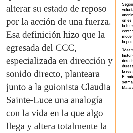
Segons
alterar su estado de reposo
volunt
anònim
por la acción de una fuerza.
on es 
la for
contri
Esa definición hizo que la
modern
la pos
egresada del CCC,
“Mestr
històr
especializada en dirección y
des d’
duresa
sonido directo, planteara
la res
El rod
setman
junto a la guionista Claudia
Mataró
Sainte-Luce una analogía
con la vida en la que algo
llega y altera totalmente la