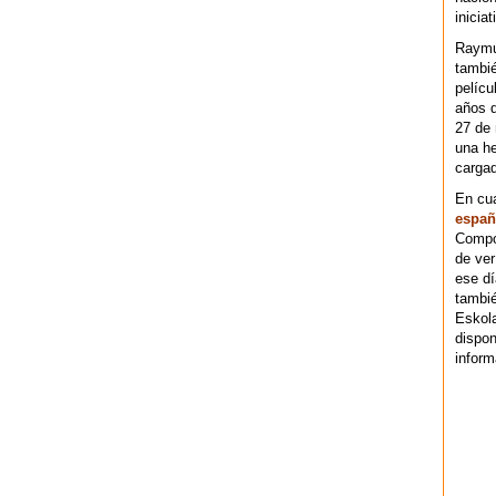
iniciat
Raymu
tambié
pelícu
años d
27 de 
una he
cargad
En cu
españ
Compos
de ver
ese dí
tambié
Eskol
dispo
inform