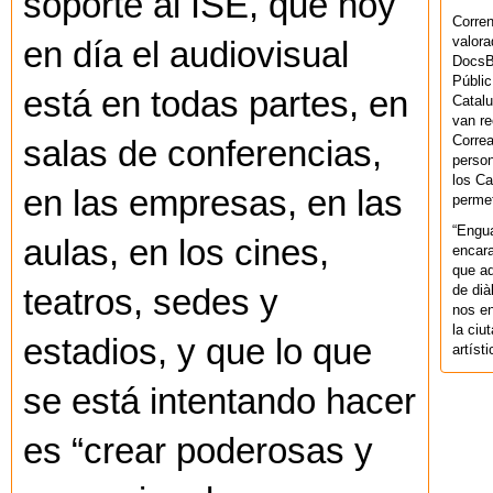
soporte al ISE, que hoy
Corren
valora
en día el audiovisual
DocsBa
Públic
está en todas partes, en
Catalu
van re
Correa
salas de conferencias,
person
los Ca
en las empresas, en las
permet
“Engu
aulas, en los cines,
encara
que aq
de dià
teatros, sedes y
nos en
la ciu
estadios, y que lo que
artíst
se está intentando hacer
es “crear poderosas y