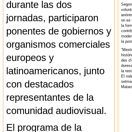
durante las dos
Segons
volunt
anònim
jornadas, participaron
on es 
la for
ponentes de gobiernos y
contri
modern
la pos
organismos comerciales
“Mestr
europeos y
històr
des d’
duresa
latinoamericanos, junto
la res
El rod
con destacados
setman
Mataró
representantes de la
comunidad audiovisual.
El programa de la