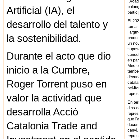
l’Acad
balanç
Artificial (IA), el
partic
El 202
desarrollo del talento y
tornar
llargm
la sostenibilidad.
produc
un nou
supos
Durante el acto que dio
consol
en par
Més en
inicio a la Cumbre,
també 
dècada
Roger Torrent puso en
catala
pel·lí
repres
valor la actividad que
En ter
dins d
desarrolla Acció
repres
que l’
Catalonia Trade and
docum
canvi,
repres