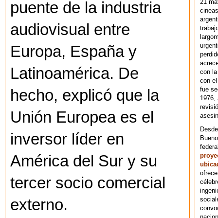
21 ma
puente de la industria
cineas
argent
audiovisual entre
trabaj
largom
urgent
Europa, España y
perdid
acrece
Latinoamérica. De
con la
con el
fue se
hecho, explicó que la
1976,
revisi
Unión Europea es el
asesin
Desde 
inversor líder en
Bueno
federa
proye
América del Sur y su
ubica
ofrece
tercer socio comercial
célebr
ingeni
social
externo.
convoc
nacion