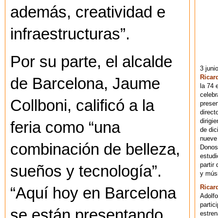
además, creatividad e
infraestructuras”.
Por su parte, el alcalde
3 juni
Ricar
de Barcelona, Jaume
la 74 
celebr
Collboni, calificó a la
presen
direct
dirigi
feria como “una
de dic
nueve 
combinación de belleza,
Donost
estudi
partir
sueños y tecnología”.
y músi
Ricar
“Aquí hoy en Barcelona
Adolfo
partic
se están presentando
estren