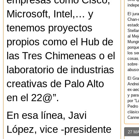
empresas como Cisco,
indepe
Microsoft, Intel,… y
El jur
Chan-w
tenemos proyectos
estad
Stella
al Mej
propios como el Hub de
Mungiu
porque
las Tres Chimeneas o el
los se
cosas,
sobre 
laboratorio de industrias
abusos
El Gra
creativas de Palo Alto
Andrei
ex-aeq
en el 22@”.
y para
por “L
Pedro 
clásic
En esa línea, Javi
Canne
López, vice -presidente
27 M