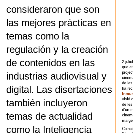
consideraron que son
las mejores prácticas en
temas como la
regulación y la creación
de contenidos en las
2 juli
que at
projec
industrias audiovisual y
cinema
de les
digital. Las disertaciones
ha re
Inmu
visió 
también incluyeron
de les
d’un m
temas de actualidad
cinema
marge 
como la Inteligencia
Coinci