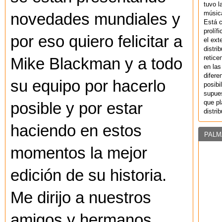
tuvo l
música
novedades mundiales y
Está 
prolíf
por eso quiero felicitar a
el ext
distri
retice
Mike Blackman y a todo
en las
difere
su equipo por hacerlo
posibi
supues
que pl
posible y por estar
distri
haciendo en estos
PALM
momentos la mejor
edición de su historia.
Me dirijo a nuestros
amigos y hermanos