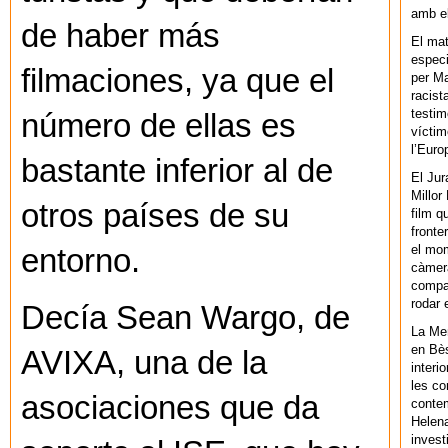
amb el
de haber más
El mat
especi
filmaciones, ya que el
per Ma
racist
testim
número de ellas es
víctim
l’Euro
bastante inferior al de
El Jur
Millor
otros países de su
film q
fronte
el mom
entorno.
càmera
compar
rodar 
Decía Sean Wargo, de
La Men
en Bès
AVIXA, una de la
interi
les co
asociaciones que da
contem
Helena
invest