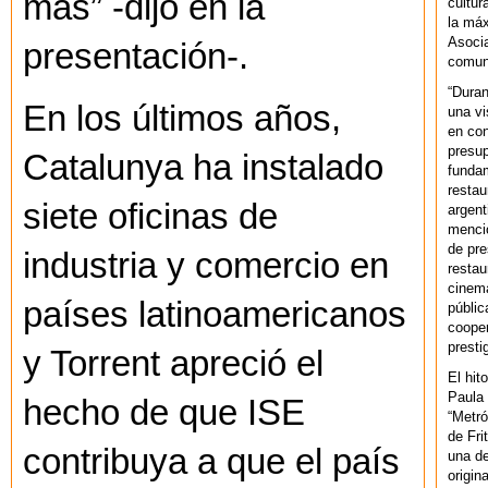
más” -dijo en la
cultur
la máx
Asoci
presentación-.
comuni
“Duran
En los últimos años,
una vi
en con
presup
Catalunya ha instalado
fundam
restau
siete oficinas de
argent
mencio
de pre
industria y comercio en
restau
cinema
países latinoamericanos
públic
cooper
presti
y Torrent apreció el
El hit
Paula 
hecho de que ISE
“Metró
de Fri
contribuya a que el país
una de
origin