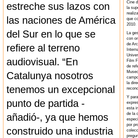
Cine d
estreche sus lazos con
la sup
realiz
las naciones de América
que co
2010.
del Sur en lo que se
La ges
con or
de Arc
refiere al terreno
Intern
Univer
audiovisual. “En
Film F
de ref
Museo
Catalunya nosotros
campo 
la dir
tenemos un excepcional
recono
Y par
punto de partida -
expres
esta i
de la 
añadió-, ya que hemos
especi
por pr
construido una industria
colecc
pregun