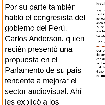
iniciat
Por su parte también
Raymu
tambié
habló el congresista del
pelícu
años d
gobierno del Perú,
27 de 
una he
cargad
Carlos Anderson, quien
En cu
españ
recién presentó una
Compos
de ver
propuesta en el
ese dí
tambié
Eskol
Parlamento de su país
dispo
inform
tendente a mejorar el
sector audiovisual. Ahí
les explicó a los