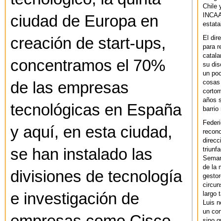
Chile 
INCAA 
ciudad de Europa en
estata
El dir
creación de start-ups,
para r
catala
concentramos el 70%
su dis
un po
cosas 
de las empresas
cortom
años s
tecnológicas en España
barrio
Federi
y aquí, en esta ciudad,
recono
direcc
triunf
se han instalado las
Semana
de la 
divisiones de tecnología
gestor
circun
largo 
e investigación de
Luis n
un cor
sino q