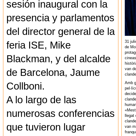
sesión inaugural con la
presencia y parlamentos
del director general de la
31 jul
feria ISE, Mike
de Mol
protag
Blackman, y del alcalde
cineas
històr
van de
de Barcelona, Jaume
cland
Amb gu
Collboni.
pel·lí
decide
A lo largo de las
clande
human
«Mestr
numerosas conferencias
llegat 
clande
que tuvieron lugar
van ma
franq