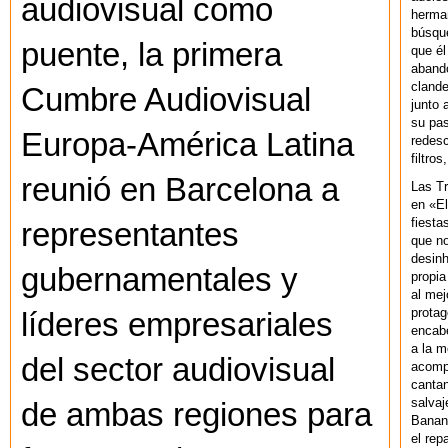
audiovisual como
herman
búsque
puente, la primera
que él
abando
clande
Cumbre Audiovisual
junto 
su pas
Europa-América Latina
redesc
filtros
reunió en Barcelona a
Las T
en «El
fiesta
representantes
que no
desinh
gubernamentales y
propia
al mej
protag
líderes empresariales
encab
a la m
del sector audiovisual
acompa
cantan
salvaj
de ambas regiones para
Banan
el rep