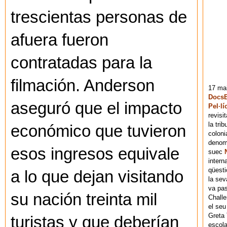
trescientas personas de
afuera fueron
contratadas para la
filmación. Anderson
17 mai
DocsB
aseguró que el impacto
Pel·lí
revisi
la tri
económico que tuvieron
coloni
denomi
esos ingresos equivale
suec
intern
qüesti
a lo que dejan visitando
la sev
va pas
su nación treinta mil
Chall
el seu
Greta 
turistas y que deberían
escola