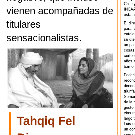
Chile 
vienen acompañadas de
INCAA 
estata
titulares
El dir
para r
catala
sensacionalistas.
su dis
un po
cosas 
cortom
años s
barrio
Federi
recono
direcc
triunf
Semana
de la 
gestor
circun
Tahqiq Fel
largo 
Luis n
un cor
sino q