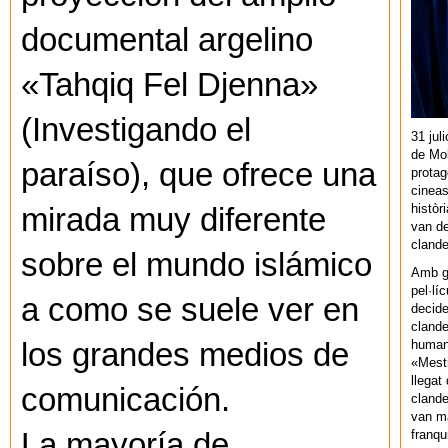
documental argelino
«Tahqiq Fel Djenna»
(Investigando el
31 jul
de Mol
paraíso), que ofrece una
protag
cineas
històr
mirada muy diferente
van de
cland
sobre el mundo islámico
Amb gu
pel·lí
a como se suele ver en
decide
clande
human
los grandes medios de
«Mestr
llegat 
comunicación.
clande
van ma
franq
La mayoría de