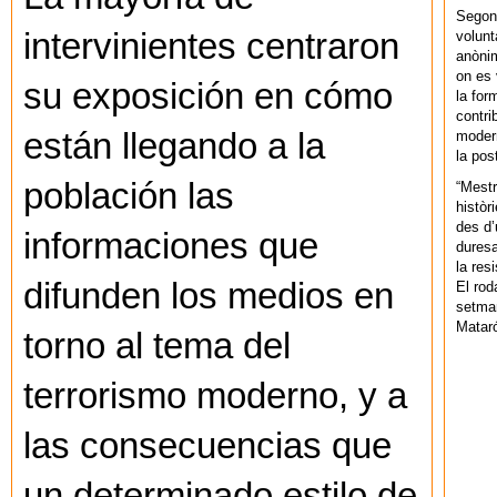
Segons
intervinientes centraron
volunt
anònim
on es 
su exposición en cómo
la for
contri
están llegando a la
modern
la pos
población las
“Mestr
històr
des d’
informaciones que
duresa
la res
difunden los medios en
El rod
setman
Mataró
torno al tema del
terrorismo moderno, y a
las consecuencias que
un determinado estilo de