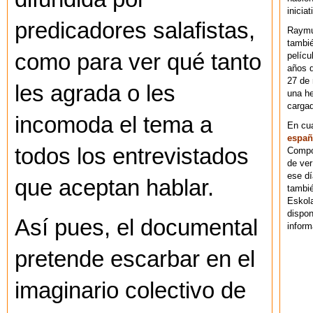
iniciat
predicadores salafistas,
Raymu
tambié
como para ver qué tanto
pelícu
años d
27 de 
les agrada o les
una he
cargad
incomoda el tema a
En cu
españ
todos los entrevistados
Compos
de ver
ese dí
que aceptan hablar.
tambié
Eskol
dispo
Así pues, el documental
inform
pretende escarbar en el
imaginario colectivo de