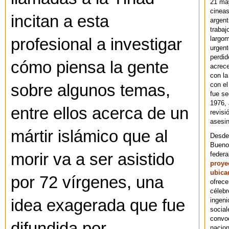
21 ma
cineas
incitan a esta
argent
trabaj
largom
profesional a investigar
urgent
perdid
cómo piensa la gente
acrece
con la
con el
sobre algunos temas,
fue se
1976,
entre ellos acerca de un
revisi
asesin
mártir islámico que al
Desde 
Bueno
federa
morir va a ser asistido
proye
ubica
por 72 vírgenes, una
ofrece
célebr
ingeni
idea exagerada que fue
social
convoc
difundida por
nacion