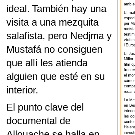
amb el
ideal. También hay una
El mat
especi
visita a una mezquita
per Ma
racist
salafista, pero Nedjma y
testim
víctim
l’Euro
Mustafá no consiguen
El Jur
Millor
que allí les atienda
film q
fronte
alguien que esté en su
el mom
càmera
compar
interior.
rodar 
La Men
El punto clave del
en Bès
interi
les co
documental de
contem
Helena
Allouache se halla en
invest