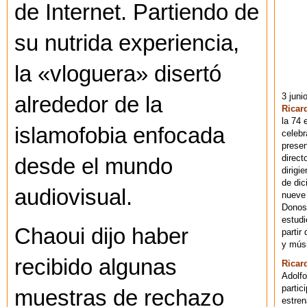
de Internet. Partiendo de
su nutrida experiencia,
la «vloguera» disertó
3 juni
alrededor de la
Ricar
la 74 
islamofobia enfocada
celebr
presen
direct
desde el mundo
dirigi
de dic
audiovisual.
nueve 
Donost
estudi
Chaoui dijo haber
partir
y músi
recibido algunas
Ricar
Adolfo
partic
muestras de rechazo
estren