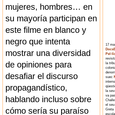
mujeres, hombres… en
su mayoría participan en
este filme en blanco y
negro que intenta
17 mai
DocsB
mostrar una diversidad
Pel·lí
revisi
de opiniones para
la tri
coloni
denomi
desafiar el discurso
suec
intern
propagandístico,
qüesti
la sev
va pas
hablando incluso sobre
Chall
el seu
cómo sería su paraíso
Greta 
escola