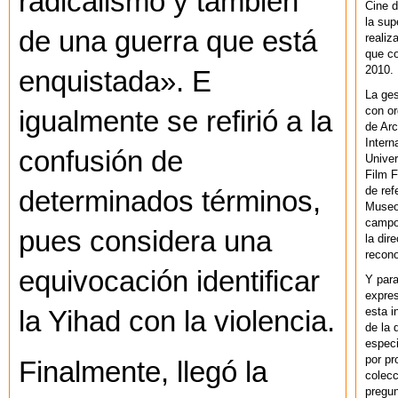
radicalismo y también
Cine d
la sup
de una guerra que está
realiz
que co
2010.
enquistada». E
La ges
con or
igualmente se refirió a la
de Arc
Intern
confusión de
Univer
Film F
de ref
determinados términos,
Museo
campo 
pues considera una
la dir
recono
equivocación identificar
Y par
expres
esta i
la Yihad con la violencia.
de la 
especi
por pr
Finalmente, llegó la
colecc
pregun