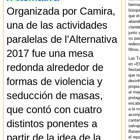
herman
Organizada por Camira,
búsque
que él
abando
una de las actividades
clande
junto 
paralelas de l’Alternativa
su pas
redesc
filtros
2017 fue una mesa
Las T
en «El
redonda alrededor de
fiesta
que no
formas de violencia y
desinh
propia
al mej
seducción de masas,
protag
encab
que contó con cuatro
a la m
acompa
cantan
distintos ponentes a
salvaj
Banan
partir de la idea de la
el rep