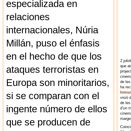
especializada en
relaciones
internacionales, Núria
Millán, puso el énfasis
en el hecho de que los
2 juli
que at
ataques terroristas en
projec
cinema
Europa son minoritarios,
de les
ha re
Inmu
si se comparan con el
visió 
de les
ingente número de ellos
d’un m
cinema
marge 
que se producen de
Coinci