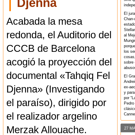
Djenna
indepe
El jur
Acabada la mesa
Chan-w
estad
Stella
redonda, el Auditorio del
al Mej
Mungiu
CCCB de Barcelona
porque
los se
cosas,
acogió la proyección del
sobre 
abusos
documental «Tahqiq Fel
El Gra
Andrei
Djenna» (Investigando
ex-aeq
y para
por “L
el paraíso), dirigido por
Pedro 
clásic
el realizador argelino
Canne
Merzak Allouache.
27 M