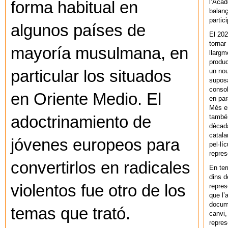
l’Acad
forma habitual en
balanç
partic
algunos países de
El 202
tornar
mayoría musulmana, en
llargm
produc
un nou
particular los situados
supos
consol
en Oriente Medio. El
en par
Més en
també 
adoctrinamiento de
dècada
catala
jóvenes europeos para
pel·lí
repres
convertirlos en radicales
En ter
dins d
violentos fue otro de los
repres
que l’
docum
temas que trató.
canvi,
repres