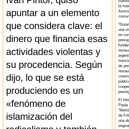
Ivan Pintor, quiso
cultur
la máx
apuntar a un elemento
Asoci
comuni
que considera clave: el
“Duran
una vi
en con
dinero que financia esas
presup
fundam
actividades violentas y
restau
argent
mencio
su procedencia. Según
de pre
restau
dijo, lo que se está
cinema
públic
cooper
produciendo es un
presti
El hit
«fenómeno de
Paula 
“Metró
islamización del
de Fri
una de
origin