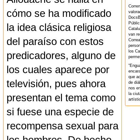
Corren
cómo se ha modificado
valora
DocsBa
Públic
la idea clásica religiosa
Catalu
van re
del paraíso con estos
Correa
person
los Ca
predicadores, alguno de
permet
“Engu
los cuales aparece por
encara
que aq
televisión, pues ahora
de dià
nos en
la ciu
presentan el tema como
artíst
si fuese una especie de
recompensa sexual para