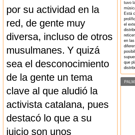
tuvo l
por su actividad en la
música
Está 
prolíf
red, de gente muy
el ext
distri
diversa, incluso de otros
retice
en las
difere
musulmanes. Y quizá
posibi
supues
sea el desconocimiento
que pl
distri
de la gente un tema
PALM
clave al que aludió la
activista catalana, pues
destacó lo que a su
juicio son unos