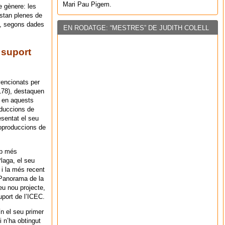
Mari Pau Pigem.
e gènere: les
estan plenes de
t, segons dades
EN RODATGE: “MESTRES” DE JUDITH COLELL
 suport
vencionats per
 178), destaquen
é en aquests
oduccions de
sentat el seu
coproduccions de
mb més
laga, el seu
, i la més recent
 Panorama de la
eu nou projecte,
uport de l’ICEC.
n el seu primer
i n’ha obtingut