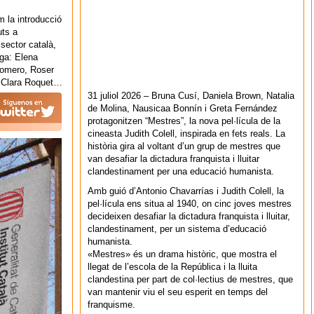
 la introducció
uts a
 sector català,
rga: Elena
alomero, Roser
, Clara Roquet…
31 juliol 2026 – Bruna Cusí, Daniela Brown, Natalia
de Molina, Nausicaa Bonnín i Greta Fernández
protagonitzen “Mestres”, la nova pel·lícula de la
cineasta Judith Colell, inspirada en fets reals. La
història gira al voltant d’un grup de mestres que
van desafiar la dictadura franquista i lluitar
clandestinament per una educació humanista.
Amb guió d’Antonio Chavarrías i Judith Colell, la
pel·lícula ens situa al 1940, on cinc joves mestres
decideixen desafiar la dictadura franquista i lluitar,
clandestinament, per un sistema d’educació
humanista.
«Mestres» és un drama històric, que mostra el
llegat de l’escola de la República i la lluita
clandestina per part de col·lectius de mestres, que
van mantenir viu el seu esperit en temps del
franquisme.