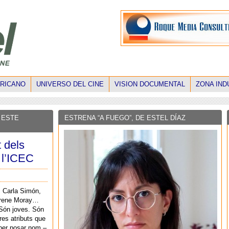
ERICANO
UNIVERSO DEL CINE
VISION DOCUMENTAL
ZONA IND
 ESTE
ESTRENA “A FUEGO”, DE ESTEL DÍAZ
t dels
 l’ICEC
, Carla Simón,
 Irene Moray…
Són joves. Són
res atributs que
per posar nom –