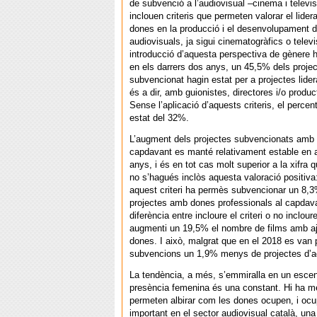
de subvenció a l’audiovisual –cinema i televi
inclouen criteris que permeten valorar el lider
dones en la producció i el desenvolupament d
audiovisuals, ja sigui cinematogràfics o televi
introducció d’aquesta perspectiva de gènere 
en els darrers dos anys, un 45,5% dels proje
subvencionat hagin estat per a projectes lide
és a dir, amb guionistes, directores i/o produ
Sense l’aplicació d’aquests criteris, el percen
estat del 32%.
L’augment dels projectes subvencionats amb 
capdavant es manté relativament estable en 
anys, i és en tot cas molt superior a la xifra q
no s’hagués inclòs aquesta valoració positiva
aquest criteri ha permès subvencionar un 8,
projectes amb dones professionals al capdava
diferència entre incloure el criteri o no incloure
augmenti un 19,5% el nombre de films amb aju
dones. I això, malgrat que en el 2018 es van 
subvencions un 1,9% menys de projectes d’aq
La tendència, a més, s’emmiralla en un escena
presència femenina és una constant. Hi ha 
permeten albirar com les dones ocupen, i ocu
important en el sector audiovisual català, un