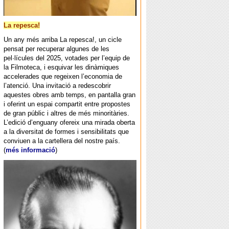
La repesca!
Un any més arriba La repesca!, un cicle
pensat per recuperar algunes de les
pel·lícules del 2025, votades per l’equip de
la Filmoteca, i esquivar les dinàmiques
accelerades que regeixen l’economia de
l’atenció. Una invitació a redescobrir
aquestes obres amb temps, en pantalla gran
i oferint un espai compartit entre propostes
de gran públic i altres de més minoritàries.
L’edició d’enguany ofereix una mirada oberta
a la diversitat de formes i sensibilitats que
conviuen a la cartellera del nostre país.
(
més informació
)