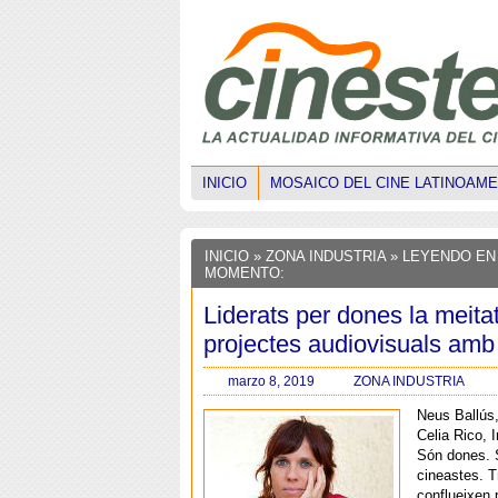
INICIO
MOSAICO DEL CINE LATINOAM
INICIO
»
ZONA INDUSTRIA
» LEYENDO EN
MOMENTO:
Liderats per dones la meita
projectes audiovisuals amb
marzo 8, 2019
ZONA INDUSTRIA
Neus Ballús
Celia Rico,
Són dones. 
cineastes. T
conflueixen 