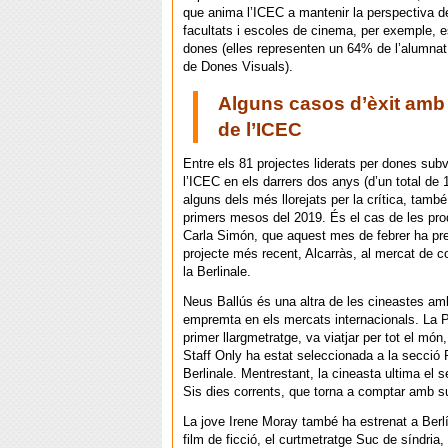
que anima l’ICEC a mantenir la perspectiva d
facultats i escoles de cinema, per exemple, 
dones (elles representen un 64% de l’alumna
de Dones Visuals).
Alguns casos d’èxit amb
de l’ICEC
Entre els 81 projectes liderats per dones sub
l’ICEC en els darrers dos anys (d’un total de
alguns dels més llorejats per la crítica, tamb
primers mesos del 2019. És el cas de les pr
Carla Simón, que aquest mes de febrer ha pre
projecte més recent, Alcarràs, al mercat de 
la Berlinale.
Neus Ballús és una altra de les cineastes a
empremta en els mercats internacionals. La P
primer llargmetratge, va viatjar per tot el món
Staff Only ha estat seleccionada a la secció
Berlinale. Mentrestant, la cineasta ultima el s
Sis dies corrents, que torna a comptar amb s
La jove Irene Moray també ha estrenat a Berlí
film de ficció, el curtmetratge Suc de síndria, 