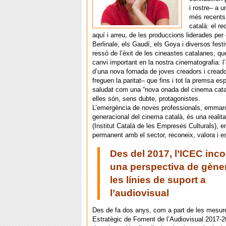
i rostre– a 
més recents
català: el r
aquí i arreu, de les produccions liderades per
Berlinale, els Gaudí, els Goya i diversos festi
ressò de l’èxit de les cineastes catalanes, qu
canvi important en la nostra cinematografia: 
d’una nova fornada de joves creadors i creado
freguen la paritat– que fins i tot la premsa es
saludat com una “nova onada del cinema catal
elles són, sens dubte, protagonistes.
L’emergència de noves professionals, emmarc
generacional del cinema català, és una realit
(Institut Català de les Empreses Culturals), e
permanent amb el sector, reconeix, valora i e
Des del 2017, l’ICEC inc
una perspectiva de gène
les línies de suport a
l’audiovisual
Des de fa dos anys, com a part de les mesur
Estratègic de Foment de l’Audiovisual 2017-20