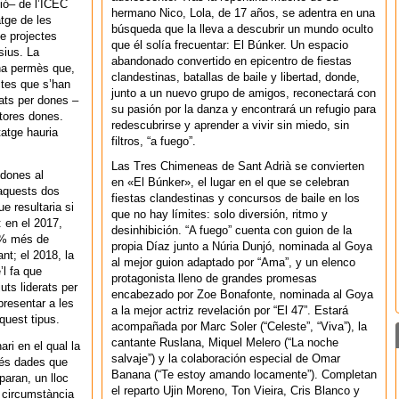
sió– de l’ICEC
hermano Nico, Lola, de 17 años, se adentra en una
atge de les
búsqueda que la lleva a descubrir un mundo oculto
e projectes
que él solía frecuentar: El Búnker. Un espacio
sius. La
abandonado convertido en epicentro de fiestas
ha permès que,
clandestinas, batallas de baile y libertad, donde,
ctes que s’han
junto a un nuevo grupo de amigos, reconectará con
rats per dones –
su pasión por la danza y encontrará un refugio para
ctores dones.
redescubrirse y aprender a vivir sin miedo, sin
tatge hauria
filtros, “a fuego”.
Las Tres Chimeneas de Sant Adrià se convierten
dones al
en «El Búnker», el lugar en el que se celebran
aquests dos
fiestas clandestinas y concursos de baile en los
ue resultaria si
que no hay límites: solo diversión, ritmo y
: en el 2017,
desinhibición. “A fuego” cuenta con guion de la
3% més de
propia Díaz junto a Núria Dunjó, nominada al Goya
nt; el 2018, la
al mejor guion adaptado por “Ama”, y un elenco
’l fa que
protagonista lleno de grandes promesas
ts liderats per
encabezado por Zoe Bonafonte, nominada al Goya
presentar a les
a la mejor actriz revelación por “El 47”. Estará
uest tipus.
acompañada por Marc Soler (“Celeste”, “Viva”), la
cantante Ruslana, Miquel Melero (“La noche
ri en el qual la
salvaje”) y la colaboración especial de Omar
més dades que
Banana (“Te estoy amando locamente”). Completan
paran, un lloc
el reparto Ujin Moreno, Ton Vieira, Cris Blanco y
a circumstància