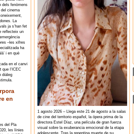
un dels fenòmens
 del cinema
econeixement,
 dones. La
vals ja s’han fet
e reflecteix un
l’emergència
res –les xifres
pecialitzada ha
à’ i en què
ada en el canvi
at que l’ICEC
n diàleg
stimula.
orpora
re en
1 agosto 2026 – Llega este 21 de agosto a la salas
de cine del territorio español, la ópera prima de la
directora Estel Díaz, una película de gran fuerza
es del Pla
visual sobre la exuberancia emocional de la etapa
20, les línies
adolescente. Tras la repentina muerte de su