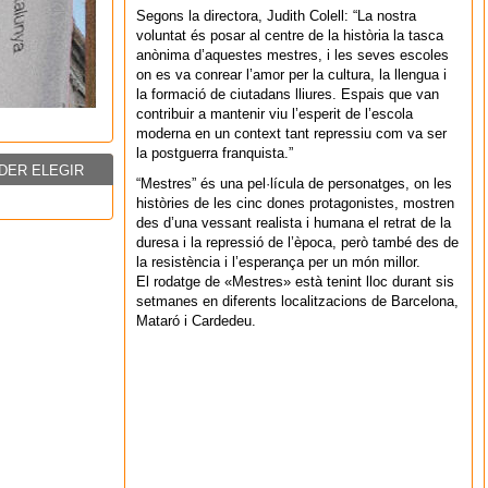
Segons la directora, Judith Colell: “La nostra
voluntat és posar al centre de la història la tasca
anònima d’aquestes mestres, i les seves escoles
on es va conrear l’amor per la cultura, la llengua i
la formació de ciutadans lliures. Espais que van
contribuir a mantenir viu l’esperit de l’escola
moderna en un context tant repressiu com va ser
la postguerra franquista.”
DER ELEGIR
“Mestres” és una pel·lícula de personatges, on les
històries de les cinc dones protagonistes, mostren
des d’una vessant realista i humana el retrat de la
duresa i la repressió de l’època, però també des de
la resistència i l’esperança per un món millor.
El rodatge de «Mestres» està tenint lloc durant sis
setmanes en diferents localitzacions de Barcelona,
Mataró i Cardedeu.