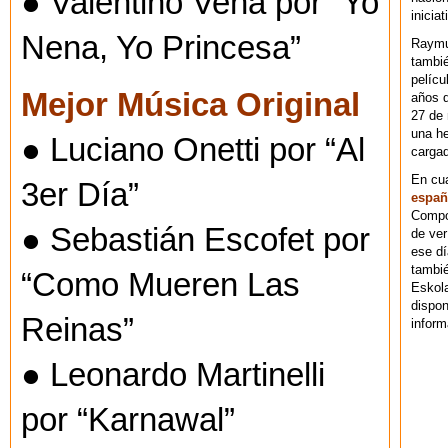
● Valentino Vena por “Yo
iniciat
Nena, Yo Princesa”
Raymu
tambié
pelícu
Mejor Música Original
años d
27 de 
una he
● Luciano Onetti por “Al
cargad
En cu
3er Día”
españ
Compos
● Sebastián Escofet por
de ver
ese dí
tambié
“Como Mueren Las
Eskol
dispo
Reinas”
inform
● Leonardo Martinelli
por “Karnawal”