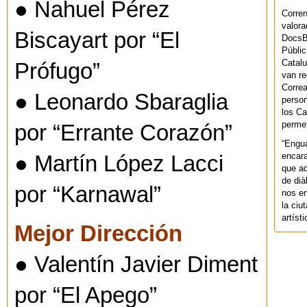
● Nahuel Pérez
Corren
valora
Biscayart por “El
DocsBa
Públic
Catalu
Prófugo”
van re
Correa
● Leonardo Sbaraglia
person
los Ca
permet
por “Errante Corazón”
“Engu
encara
● Martín López Lacci
que aq
de dià
por “Karnawal”
nos en
la ciu
artíst
Mejor Dirección
● Valentín Javier Diment
por “El Apego”