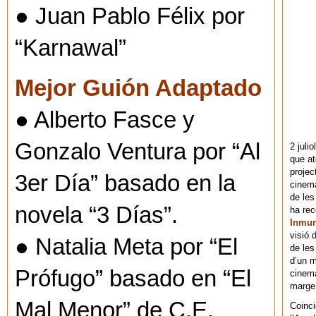
● Juan Pablo Félix por
“Karnawal”
Mejor Guión Adaptado
● Alberto Fasce y
Gonzalo Ventura por “Al
2 juli
que at
projec
3er Día” basado en la
cinema
de les
novela “3 Días”.
ha re
Inmu
visió 
● Natalia Meta por “El
de les
d’un m
Prófugo” basado en “El
cinema
marge 
Mal Menor” de C.E.
Coinci