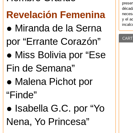
preser
década
Revelación Femenina
necesa
y el a
incalc
● Miranda de la Serna
CART
por “Errante Corazón”
● Miss Bolivia por “Ese
Fin de Semana”
● Malena Pichot por
“Finde”
● Isabella G.C. por “Yo
Nena, Yo Princesa”