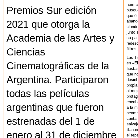
herman
Premios Sur edición
búsque
que él
abando
2021 que otorga la
clande
junto 
Academia de las Artes y
su pas
redesc
filtros
Ciencias
Las T
Cinematográficas de la
en «El
fiesta
que no
Argentina. Participaron
desinh
propia
todas las películas
al mej
protag
encab
argentinas que fueron
a la m
acompa
estrenadas del 1 de
cantan
salvaj
Banan
enero al 31 de diciembre
el rep