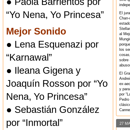
● Paola Barrientos por
indepe
“Yo Nena, Yo Princesa”
El jur
Chan-w
estad
Mejor Sonido
Stella
al Mej
Mungiu
● Lena Esquenazi por
porque
los se
“Karnawal”
cosas,
sobre 
abusos
● Ileana Gigena y
El Gra
Andrei
Joaquín Rosson por “Yo
ex-aeq
y para
Nena, Yo Princesa”
por “L
Pedro 
clásic
● Sebastián González
Canne
por “Inmortal”
27 M