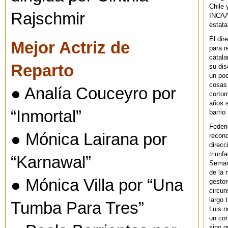
Chile 
Rajschmir
INCAA 
estata
El dir
Mejor Actriz de
para r
catala
Reparto
su dis
un po
cosas 
● Analía Couceyro por
cortom
años s
“Inmortal”
barrio
Federi
● Mónica Lairana por
recono
direcc
triunf
“Karnawal”
Semana
de la 
● Mónica Villa por “Una
gestor
circun
largo 
Tumba Para Tres”
Luis n
un cor
sino q