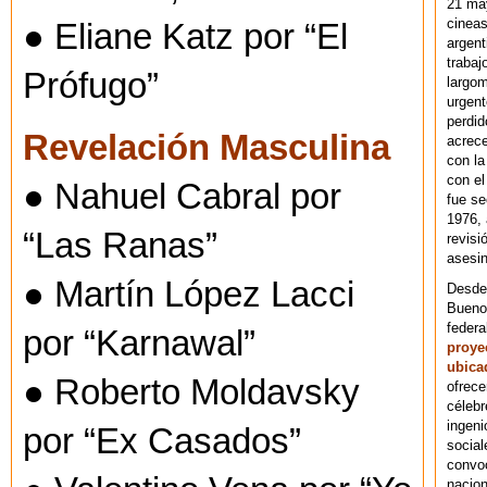
21 ma
cineas
● Eliane Katz por “El
argent
trabaj
Prófugo”
largom
urgent
perdid
Revelación Masculina
acrece
con la
con el
● Nahuel Cabral por
fue se
1976,
“Las Ranas”
revisi
asesin
● Martín López Lacci
Desde 
Bueno
federa
por “Karnawal”
proye
ubica
● Roberto Moldavsky
ofrece
célebr
ingeni
por “Ex Casados”
social
convoc
nacion