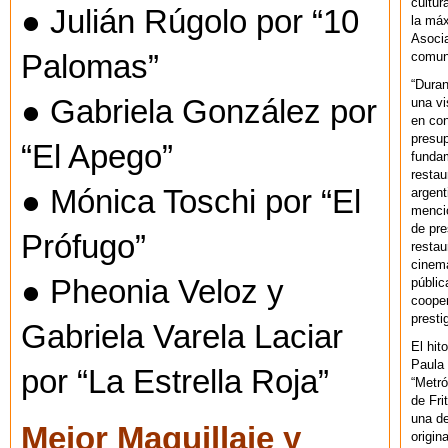
cultur
● Julián Rúgolo por “10
la máx
Asoci
comuni
Palomas”
“Duran
● Gabriela González por
una vi
en con
presup
“El Apego”
fundam
restau
● Mónica Toschi por “El
argent
mencio
de pre
Prófugo”
restau
cinema
● Pheonia Veloz y
públic
cooper
presti
Gabriela Varela Laciar
El hit
Paula 
por “La Estrella Roja”
“Metró
de Fri
una de
Mejor Maquillaje y
origin