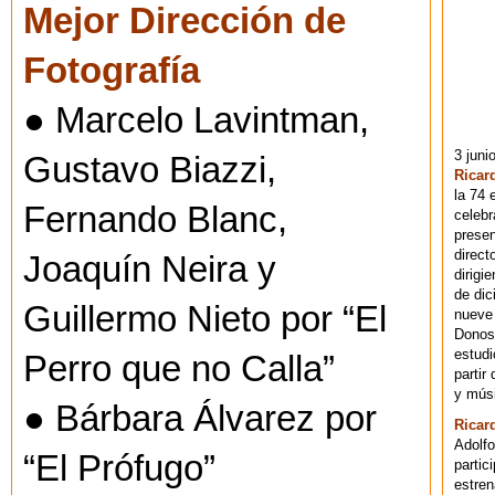
Mejor Dirección de
Fotografía
● Marcelo Lavintman,
3 juni
Gustavo Biazzi,
Ricar
la 74 
Fernando Blanc,
celebr
presen
direct
Joaquín Neira y
dirigi
de dic
Guillermo Nieto por “El
nueve 
Donost
estudi
Perro que no Calla”
partir
y músi
● Bárbara Álvarez por
Ricar
Adolfo
“El Prófugo”
partic
estren