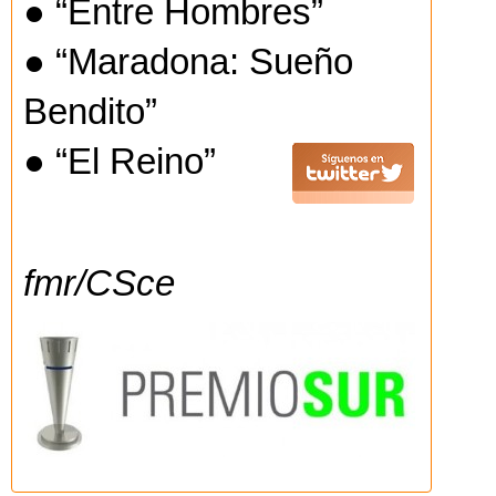
● “Entre Hombres”
● “Maradona: Sueño
Bendito”
● “El Reino”
fmr/CSce