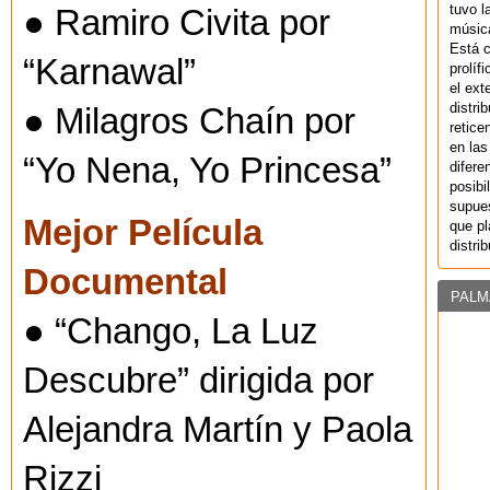
tuvo l
● Ramiro Civita por
música
Está 
“Karnawal”
prolíf
el ext
distri
● Milagros Chaín por
retice
en las
“Yo Nena, Yo Princesa”
difere
posibi
supues
Mejor Película
que pl
distri
Documental
PALM
● “Chango, La Luz
Descubre” dirigida por
Alejandra Martín y Paola
Rizzi