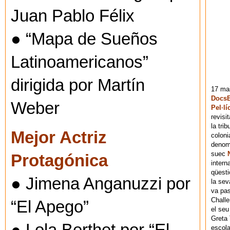
Juan Pablo Félix
● “Mapa de Sueños
Latinoamericanos”
dirigida por Martín
17 mai
DocsB
Weber
Pel·lí
revisi
la tri
Mejor Actriz
coloni
denomi
suec
Protagónica
intern
qüesti
● Jimena Anganuzzi por
la sev
va pas
Chall
“El Apego”
el seu
Greta 
escola