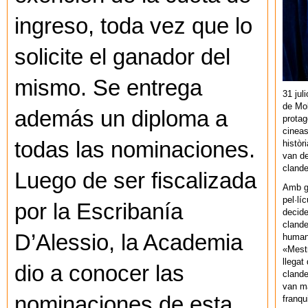
ingreso, toda vez que lo
solicite el ganador del
mismo. Se entrega
31 jul
de Mol
además un diploma a
protag
cineas
todas las nominaciones.
històr
van de
cland
Luego de ser fiscalizada
Amb gu
pel·lí
por la Escribanía
decide
clande
D’Alessio, la Academia
human
«Mestr
llegat 
dio a conocer las
clande
van ma
nominaciones de esta
franq