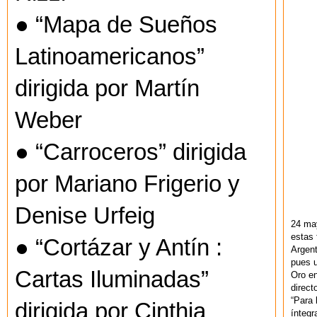
● “Mapa de Sueños
Latinoamericanos”
dirigida por Martín
Weber
● “Carroceros” dirigida
por Mariano Frigerio y
Denise Urfeig
24 ma
estas 
● “Cortázar y Antín :
Argent
pues u
Cartas Iluminadas”
Oro en
direct
“Para 
dirigida por Cinthia
ínteg