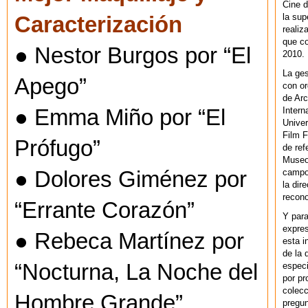
Cine d
la sup
Caracterización
realiz
que co
● Nestor Burgos por “El
2010.
La ges
Apego”
con or
de Arc
Intern
● Emma Miño por “El
Univer
Film F
Prófugo”
de ref
Museo
campo 
● Dolores Giménez por
la dir
recono
“Errante Corazón”
Y par
expres
● Rebeca Martínez por
esta i
de la 
“Nocturna, La Noche del
especi
por pr
colecc
Hombre Grande”
pregun