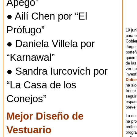
Apego”
● Ailí Chen por “El
Prófugo”
19 jun
para e
● Daniela Villela por
Gobie
Jorge 
porteñ
“Karnawal”
quien 
de las
● Sandra Iurcovich por
ver co
invest
Didier
“La Casa de los
ha sid
frente
Conejos”
seguir
espaci
breve
Mejor Diseño de
La dec
ha pr
profes
Vestuario
progra