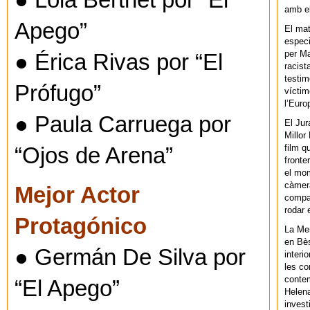
● Lola Berthet por “El
amb el
Apego”
El mat
especi
per Ma
● Érica Rivas por “El
racist
testim
Prófugo”
víctim
l’Euro
● Paula Carruega por
El Jur
Millor
film q
“Ojos de Arena”
fronte
el mom
càmera
Mejor Actor
compar
rodar 
Protagónico
La Men
en Bès
● Germán De Silva por
interi
les co
contem
“El Apego”
Helena
invest