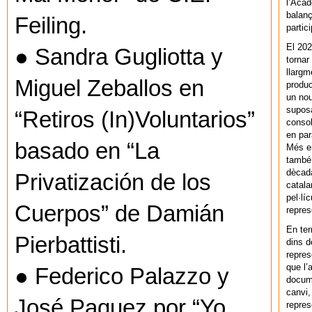
l’Acad
balanç
Feiling.
partic
El 202
● Sandra Gugliotta y
tornar
llargm
Miguel Zeballos en
produc
un nou
supos
“Retiros (In)Voluntarios”
consol
en par
basado en “La
Més en
també 
dècada
Privatización de los
catala
pel·lí
Cuerpos” de Damián
repres
En ter
Pierbattisti.
dins d
repres
que l’
● Federico Palazzo y
docum
canvi,
José Paquez por “Yo
repres