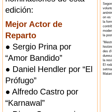
Segons
edición:
volunt
anònim
on es 
la for
Mejor Actor de
contri
modern
Reparto
la pos
“Mestr
● Sergio Prina por
històr
des d’
“Amor Bandido”
duresa
la res
El rod
● Daniel Hendler por “El
setman
Mataró
Prófugo”
● Alfredo Castro por
“Karnawal”