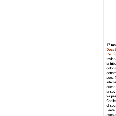
17 mai
DocsB
Pel·lí
revisi
la tri
coloni
denomi
suec
intern
qüesti
la sev
va pas
Chall
el seu
Greta 
escola