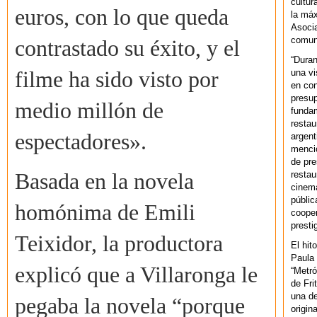
cultur
euros, con lo que queda
la máx
Asoci
comuni
contrastado su éxito, y el
“Duran
una vi
filme ha sido visto por
en con
presup
medio millón de
fundam
restau
espectadores».
argent
mencio
de pre
restau
Basada en la novela
cinema
públic
homónima de Emili
cooper
presti
Teixidor, la productora
El hit
Paula 
explicó que a Villaronga le
“Metró
de Fri
una de
pegaba la novela “porque
origin