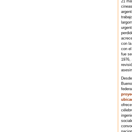
21 ma
cineas
argent
trabaj
largom
urgent
perdid
acrece
con la
con el
fue se
1976,
revisi
asesin
Desde 
Bueno
federa
proye
ubica
ofrece
célebr
ingeni
social
convoc
nacion