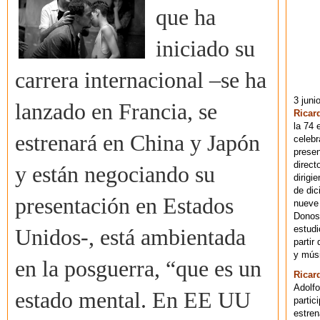
que ha
iniciado su
carrera internacional –se ha
3 juni
lanzado en Francia, se
Ricar
la 74 
estrenará en China y Japón
celebr
presen
direct
y están negociando su
dirigi
de dic
presentación en Estados
nueve 
Donost
estudi
Unidos-, está ambientada
partir
y músi
en la posguerra, “que es un
Ricar
Adolfo
estado mental. En EE UU
partic
estren