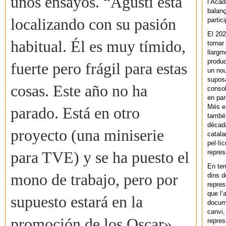
unos ensayos. “Agustí está
l’Acad
balanç
localizando con su pasión
partic
El 202
habitual. Él es muy tímido,
tornar
llargm
produc
fuerte pero frágil para estas
un nou
supos
cosas. Este año no ha
consol
en par
Més en
parado. Está en otro
també 
dècada
proyecto (una miniserie
catala
pel·lí
repres
para TVE) y se ha puesto el
En ter
mono de trabajo, pero por
dins d
repres
que l’
supuesto estará en la
docum
canvi,
promoción de los Oscar»,
repres