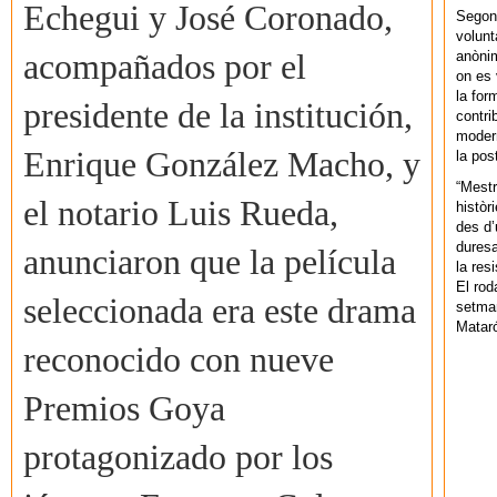
Echegui y José Coronado,
Segons
volunt
anònim
acompañados por el
on es 
la for
presidente de la institución,
contri
modern
Enrique González Macho, y
la pos
“Mestr
el notario Luis Rueda,
històr
des d’
duresa
anunciaron que la película
la res
El rod
seleccionada era este drama
setman
Mataró
reconocido con nueve
Premios Goya
protagonizado por los