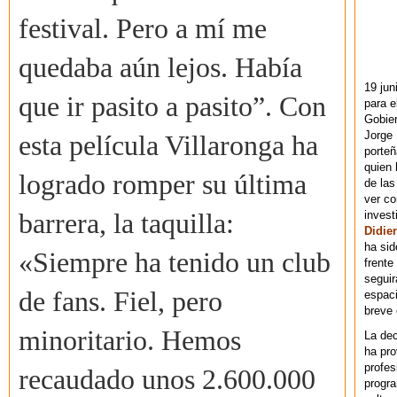
festival. Pero a mí me
quedaba aún lejos. Había
19 jun
que ir pasito a pasito”. Con
para e
Gobie
Jorge 
esta película Villaronga ha
porteñ
quien 
logrado romper su última
de las
ver co
invest
barrera, la taquilla:
Didier
ha sid
«Siempre ha tenido un club
frente
seguir
de fans. Fiel, pero
espaci
breve
minoritario. Hemos
La dec
ha pr
profes
recaudado unos 2.600.000
progra