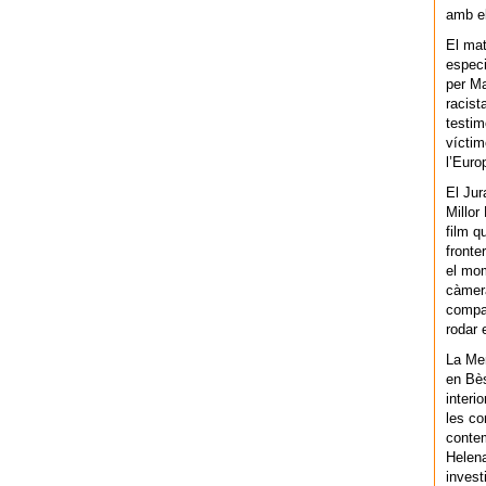
amb el
El mat
especi
per Ma
racist
testim
víctim
l’Euro
El Jur
Millor
film q
fronte
el mom
càmera
compar
rodar 
La Men
en Bès
interi
les co
contem
Helena
invest