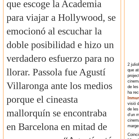
que escoge la Academia
para viajar a Hollywood, se
emocionó al escuchar la
doble posibilidad e hizo un
verdadero esfuerzo para no
2 juli
llorar. Passola fue Agustí
que at
projec
cinema
Villaronga ante los medios
de les
ha re
porque el cineasta
Inmu
visió 
de les
mallorquín se encontraba
d’un m
cinema
en Barcelona en mitad de
marge 
Coinci