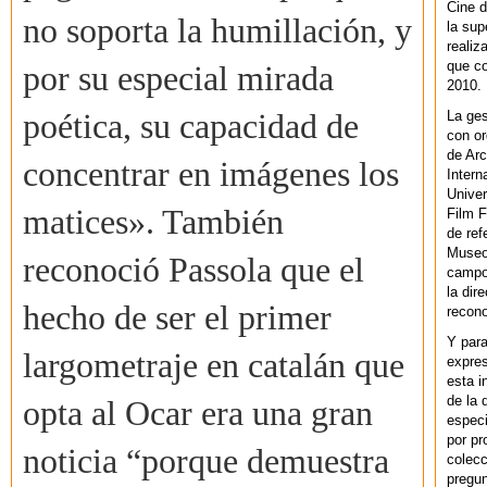
Cine d
no soporta la humillación, y
la sup
realiz
que co
por su especial mirada
2010.
La ges
poética, su capacidad de
con or
de Arc
concentrar en imágenes los
Intern
Univer
matices». También
Film F
de ref
Museo
reconoció Passola que el
campo 
la dir
hecho de ser el primer
recono
Y par
largometraje en catalán que
expres
esta i
de la 
opta al Ocar era una gran
especi
por pr
noticia “porque demuestra
colecc
pregun