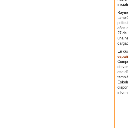
iniciat
Raymu
tambié
pelícu
años d
27 de 
una he
cargad
En cu
españ
Compos
de ver
ese dí
tambié
Eskol
dispo
inform