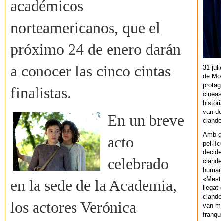
académicos
norteamericanos, que el
próximo 24 de enero darán
a conocer las cinco cintas
31 jul
de Mol
protag
finalistas.
cineas
històr
van de
En un breve
cland
Amb gu
acto
pel·lí
decide
celebrado
clande
human
«Mestr
en la sede de la Academia,
llegat 
clande
los actores Verónica
van ma
franq