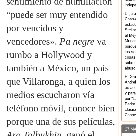
sentimiento de humillación
indepe
“puede ser muy entendido
El jur
Chan-w
estad
por vencidos y
Stella
al Mej
vencedores».
Pa negre
va
Mungiu
porque
los se
rumbo a Hollywood y
cosas,
sobre 
también a México, un país
abusos
El Gra
que Villaronga, a quien los
Andrei
ex-aeq
medios escucharon vía
y para
por “L
Pedro 
teléfono móvil, conoce bien
clásic
Canne
porque una de sus películas,
27 M
Aro Tolbukhin
, ganó el