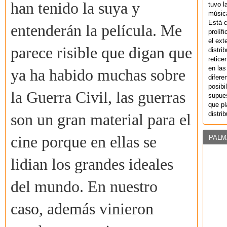
han tenido la suya y
tuvo l
música
Está 
entenderán la película. Me
prolíf
el ext
parece risible que digan que
distri
retice
en las
ya ha habido muchas sobre
difere
posibi
la Guerra Civil, las guerras
supues
que pl
distri
son un gran material para el
cine porque en ellas se
PALM
lidian los grandes ideales
del mundo. En nuestro
caso, además vinieron