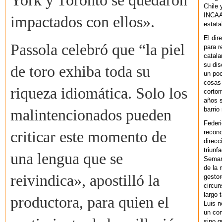
York y Toronto se quedaron
Chile 
INCAA 
impactados con ellos».
estata
El dir
Passola celebró que “la piel
para r
catala
su dis
de toro exhiba toda su
un po
cosas 
riqueza idiomática. Solo los
cortom
años s
barrio
malintencionados pueden
Federi
recono
criticar este momento de
direcc
triunf
una lengua que se
Semana
de la 
reivindica», apostilló la
gestor
circun
largo 
productora, para quien el
Luis n
un cor
sino q