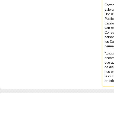
Corren
valora
DocsBa
Públic
Catalu
van re
Correa
person
los Ca
permet
“Engu
encara
que aq
de dià
nos en
la ciu
artíst
COPYRIGHT 2026 ©AGENCIA 
BARCELONA. CATALUNYA. - A