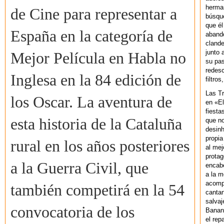
herman
de Cine para representar a
búsque
que él
España en la categoría de
abando
clande
junto 
Mejor Película en Habla no
su pas
redesc
Inglesa en la 84 edición de
filtros
Las T
los Oscar. La aventura de
en «El
fiesta
esta historia de la Cataluña
que no
desinh
propia
rural en los años posteriores
al mej
protag
a la Guerra Civil, que
encab
a la m
acompa
también competirá en la 54
cantan
salvaj
convocatoria de los
Banan
el rep