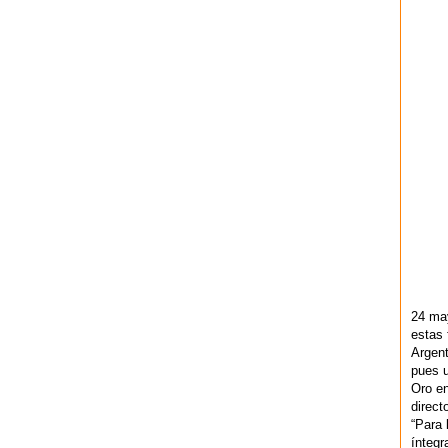
24 ma
estas 
Argent
pues u
Oro en
direct
“Para 
ínteg