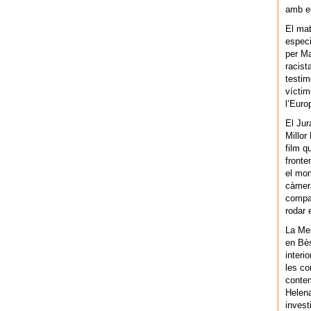
amb el
El mat
especi
per Ma
racist
testim
víctim
l’Euro
El Jur
Millor
film q
fronte
el mom
càmera
compar
rodar 
La Men
en Bès
interi
les co
contem
Helena
invest