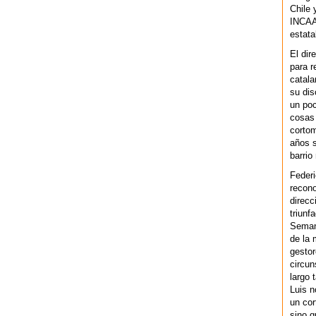
Chile 
INCAA 
estata
El dir
para r
catala
su dis
un po
cosas 
cortom
años s
barrio
Federi
recono
direcc
triunf
Semana
de la 
gestor
circun
largo 
Luis n
un cor
sino q