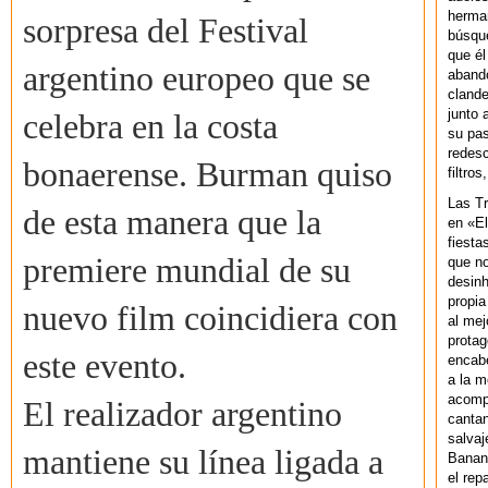
herman
sorpresa del Festival
búsque
que él
argentino europeo que se
abando
clande
junto 
celebra en la costa
su pas
redesc
bonaerense. Burman quiso
filtros
Las T
de esta manera que la
en «El
fiesta
premiere mundial de su
que no
desinh
propia
nuevo film coincidiera con
al mej
protag
este evento.
encab
a la m
acompa
El realizador argentino
cantan
salvaj
mantiene su línea ligada a
Banan
el rep