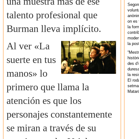
una muestra más de ese
Segons
volunt
talento profesional que
anònim
on es 
Burman lleva implícito.
la for
contri
modern
Al ver «La
la pos
“Mestr
suerte en tus
històr
des d’
duresa
manos» lo
la res
El rod
primero que llama la
setman
Mataró
atención es que los
personajes constantemente
se miran a través de su