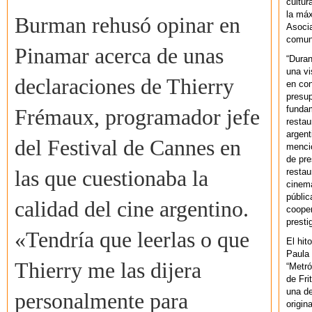
cultur
la máx
Burman rehusó opinar en
Asoci
comuni
Pinamar acerca de unas
“Duran
una vi
declaraciones de Thierry
en con
presup
fundam
Frémaux, programador jefe
restau
argent
del Festival de Cannes en
mencio
de pre
restau
las que cuestionaba la
cinema
públic
calidad del cine argentino.
cooper
presti
«Tendría que leerlas o que
El hit
Paula 
Thierry me las dijera
“Metró
de Fri
una de
personalmente para
origin