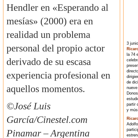
Hendler en «Esperando al
mesías» (2000) era en
realidad un problema
3 juni
personal del propio actor
Ricar
la 74 
derivado de su escasa
celebr
presen
direct
experiencia profesional en
dirigi
de dic
aquellos momentos.
nueve 
Donost
estudi
©
José Luis
partir
y músi
García/Cinestel.com
Ricar
Adolfo
partic
Pinamar – Argentina
estren