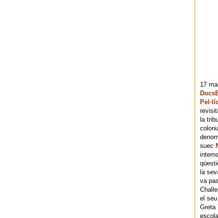
17 mai
DocsB
Pel·lí
revisi
la tri
coloni
denomi
suec
intern
qüesti
la sev
va pas
Chall
el seu
Greta 
escola