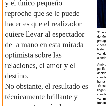
y el único pequeño
reproche que se le puede
hacer es que el realizador
quiere llevar al espectador
31 jul
de Mol
protag
de la mano en esta mirada
cineas
històr
optimista sobre las
van de
cland
relaciones, el amor y el
Amb gu
pel·lí
decide
destino.
clande
human
No obstante, el resultado es
«Mestr
llegat 
clande
técnicamente brillante y
van ma
franq