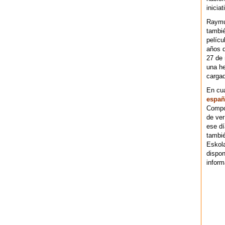
iniciat
Raymu
tambié
pelícu
años d
27 de 
una he
cargad
En cu
españ
Compos
de ver
ese dí
tambié
Eskol
dispo
inform