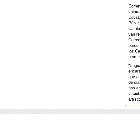
Corren
valora
DocsBa
Públic
Catalu
van re
Correa
person
los Ca
permet
“Engu
encara
que aq
de dià
nos en
la ciu
artíst
COPYRIGHT 2026 ©AGENCIA 
BARCELONA. CATALUNYA. - A