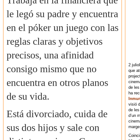
Trabaja en la financiera que
le legó su padre y encuentra
en el póker un juego con las
reglas claras y objetivos
precisos, una afinidad
2 juli
consigo mismo que no
que at
projec
encuentra en otros planos
cinema
de les
ha re
de su vida.
Inmu
visió 
de les
Está divorciado, cuida de
d’un m
cinema
sus dos hijos y sale con
marge 
Coinci