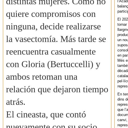
distintas mujeres. Como no
l’Acad
balanç
quiere compromisos con
partic
El 202
ninguna, decide realizarse
tornar
llargm
produc
la vasectomía. Más tarde se
un nou
supos
reencuentra casualmente
consol
en par
Més en
con Gloria (Bertuccelli) y
també 
dècada
ambos retoman una
catala
pel·lí
repres
relación que dejaron tiempo
En ter
atrás.
dins d
repres
que l’
El cineasta, que contó
docum
canvi,
nuevamente con su socio
repres