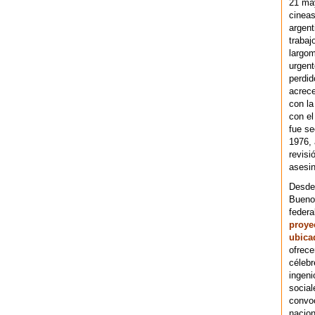
21 ma
cineas
argent
trabaj
largom
urgent
perdid
acrece
con la
con el
fue se
1976,
revisi
asesin
Desde 
Bueno
federa
proye
ubica
ofrece
célebr
ingeni
social
convoc
nacion