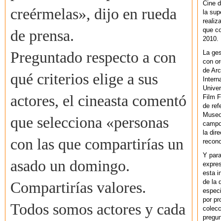
Cine d
creérmelas», dijo en rueda
la sup
realiz
que co
de prensa.
2010.
La ges
Preguntado respecto a con
con or
de Arc
qué criterios elige a sus
Intern
Univer
actores, el cineasta comentó
Film F
de ref
Museo
que selecciona «personas
campo 
la dir
con las que compartirías un
recono
Y par
asado un domingo.
expres
esta i
de la 
Compartirías valores.
especi
por pr
Todos somos actores y cada
colecc
pregun