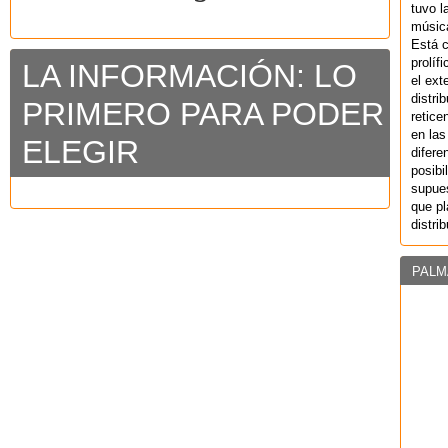
tuvo l
música
Está 
prolíf
LA INFORMACIÓN: LO
el ext
distri
PRIMERO PARA PODER
retice
en las
ELEGIR
difere
posibi
supues
que pl
distri
PALM