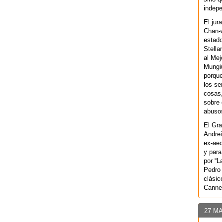
indepe
El jur
Chan-w
estad
Stella
al Mej
Mungiu
porque
los se
cosas,
sobre 
abusos
El Gra
Andrei
ex-aeq
y para
por “L
Pedro 
clásic
Canne
27 M