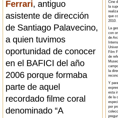
Ferrari
, antiguo
Cine d
la sup
realiz
asistente de dirección
que co
2010.
de Santiago Palavecino,
La ges
con or
a quien tuvimos
de Arc
Intern
Univer
oportunidad de conocer
Film F
de ref
en el BAFICI del año
Museo
campo 
la dir
2006 porque formaba
recono
Y par
parte de aquel
expres
esta i
recordado filme coral
de la 
especi
por pr
denominado “A
colecc
pregun