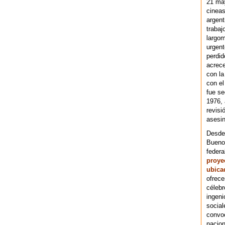
21 ma
cineas
argent
trabaj
largom
urgent
perdid
acrece
con la
con el
fue se
1976,
revisi
asesin
Desde 
Bueno
federa
proye
ubica
ofrece
célebr
ingeni
social
convoc
nacion