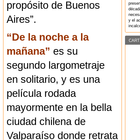
propósito de Buenos
preser
década
necesa
Aires”.
y el a
incalc
“De la noche a la
CART
mañana”
es su
segundo largometraje
en solitario, y es una
película rodada
mayormente en la bella
ciudad chilena de
Valparaíso donde retrata