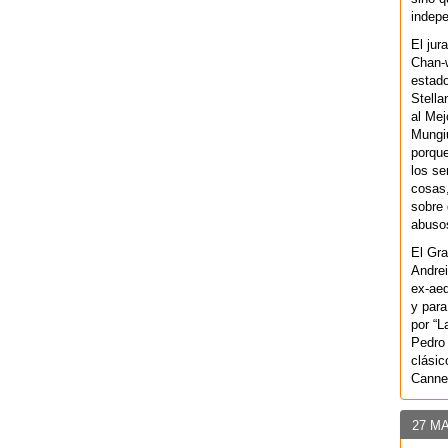
indepe
El jur
Chan-w
estad
Stella
al Mej
Mungiu
porque
los se
cosas,
sobre 
abusos
El Gra
Andrei
ex-aeq
y para
por “L
Pedro 
clásic
Canne
27 M