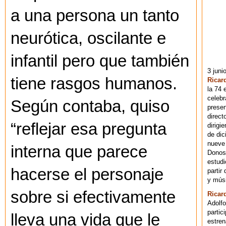
a una persona un tanto
neurótica, oscilante e
infantil pero que también
3 juni
tiene rasgos humanos.
Ricar
la 74 
celebr
Según contaba, quiso
presen
direct
“reflejar esa pregunta
dirigi
de dic
nueve 
interna que parece
Donost
estudi
hacerse el personaje
partir
y músi
sobre si efectivamente
Ricar
Adolfo
partic
lleva una vida que le
estren