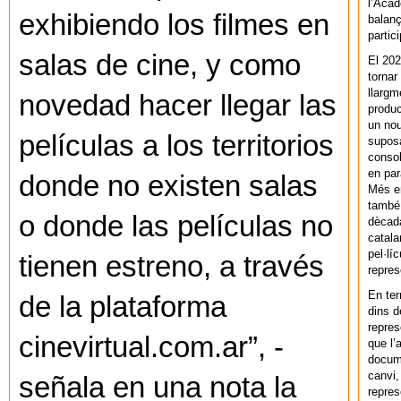
l’Acad
exhibiendo los filmes en
balanç
partic
salas de cine, y como
El 202
tornar
llargm
novedad hacer llegar las
produc
un nou
películas a los territorios
supos
consol
en par
donde no existen salas
Més en
també 
o donde las películas no
dècada
catala
pel·lí
tienen estreno, a través
repres
En ter
de la plataforma
dins d
repres
cinevirtual.com.ar”, -
que l’
docum
canvi,
señala en una nota la
repres