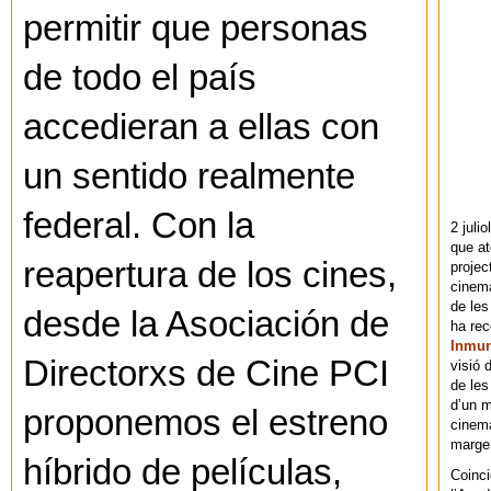
permitir que personas
de todo el país
accedieran a ellas con
un sentido realmente
federal. Con la
2 juli
que at
reapertura de los cines,
projec
cinema
de les
desde la Asociación de
ha re
Inmu
Directorxs de Cine PCI
visió 
de les
d’un m
proponemos el estreno
cinema
marge 
híbrido de películas,
Coinci