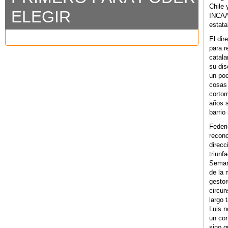
Chile 
ELEGIR
INCAA 
estata
El dir
para r
catala
su dis
un po
cosas 
cortom
años s
barrio
Federi
recono
direcc
triunf
Semana
de la 
gestor
circun
largo 
Luis n
un cor
sino q