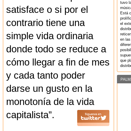
tuvo l
satisface o si por el
música
Está 
prolíf
contrario tiene una
el ext
distri
simple vida ordinaria
retice
en las
difere
donde todo se reduce a
posibi
supues
cómo llegar a fin de mes
que pl
distri
y cada tanto poder
PALM
darse un gusto en la
monotonía de la vida
capitalista”.