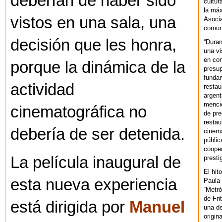
deberían de haber sido
cultur
la máx
vistos en una sala, una
Asoci
comuni
decisión que les honra,
“Duran
una vi
en con
porque la dinámica de la
presup
fundam
actividad
restau
argent
mencio
cinematográfica no
de pre
restau
debería de ser detenida.
cinema
públic
cooper
La película inaugural de
presti
El hit
esta nueva experiencia
Paula 
“Metró
de Fri
está dirigida por
Manuel
una de
origin