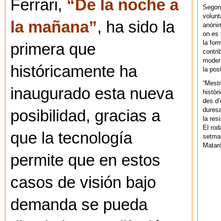
Ferrari,
“De la noche a
Segons
volunt
la mañana”
, ha sido la
anònim
on es 
la for
primera que
contri
modern
históricamente ha
la pos
“Mestr
inaugurado esta nueva
històr
des d’
duresa
posibilidad, gracias a
la res
El rod
que la tecnología
setman
Mataró
permite que en estos
casos de visión bajo
demanda se pueda