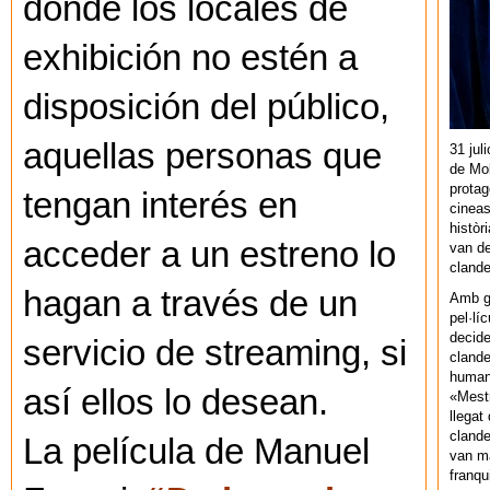
donde los locales de
exhibición no estén a
disposición del público,
aquellas personas que
31 jul
de Mol
protag
tengan interés en
cineas
històr
acceder a un estreno lo
van de
cland
hagan a través de un
Amb gu
pel·lí
decide
servicio de streaming, si
clande
human
así ellos lo desean.
«Mestr
llegat 
clande
La película de Manuel
van ma
franq