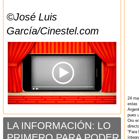
©José Luis
García/Cinestel.com
24 ma
estas 
Argent
pues u
Oro en
LA INFORMACIÓN: LO
direct
“Para 
PRIMERO PARA PODER
ínteg