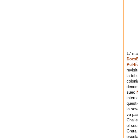
17 mai
DocsB
Pel·lí
revisi
la tri
coloni
denomi
suec
intern
qüesti
la sev
va pas
Chall
el seu
Greta 
escola