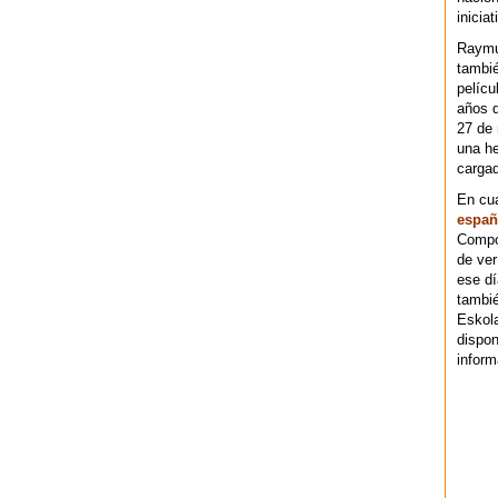
iniciat
Raymu
tambié
pelícu
años d
27 de 
una he
cargad
En cu
españ
Compos
de ver
ese dí
tambié
Eskol
dispo
inform