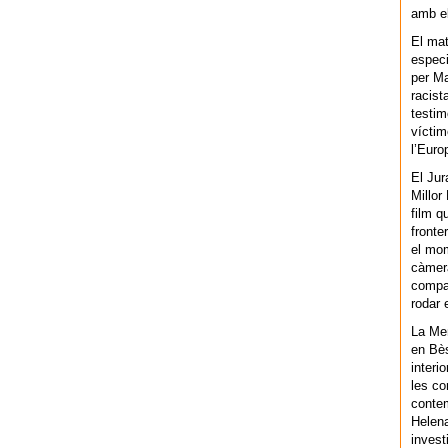
amb el
El mat
especi
per Ma
racist
testim
víctim
l’Euro
El Jur
Millor
film q
fronte
el mom
càmera
compar
rodar 
La Men
en Bès
interi
les co
contem
Helena
invest