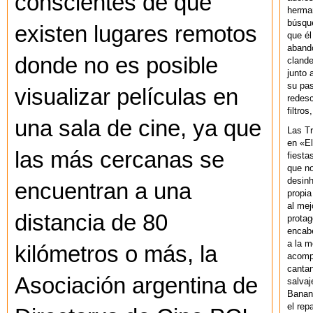
conscientes de que
herman
búsque
existen lugares remotos
que él
abando
donde no es posible
clande
junto 
su pas
visualizar películas en
redesc
filtros
una sala de cine, ya que
Las T
en «El
las más cercanas se
fiesta
que no
desinh
encuentran a una
propia
al mej
distancia de 80
protag
encab
a la m
kilómetros o más, la
acompa
cantan
Asociación argentina de
salvaj
Banan
el rep