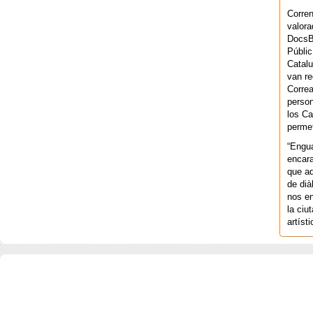
Corren
valora
DocsBa
Públic
Catalu
van re
Correa
person
los Ca
permet
“Engu
encara
que aq
de dià
nos en
la ciu
artíst
COPYRIGHT 2026 ©AGENCIA 
BARCELONA. CATALUNYA. - A