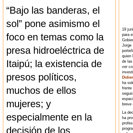
“Bajo las banderas, el
sol” pone asimismo el
19 jun
foco en temas como la
para e
Gobie
Jorge 
presa hidroeléctrica de
porteñ
quien 
Itaipú; la existencia de
de las
ver co
invest
presos políticos,
Didier
ha sid
muchos de ellos
frente
seguir
espaci
mujeres; y
breve
La dec
especialmente en la
ha pr
profes
decisión de los
progra