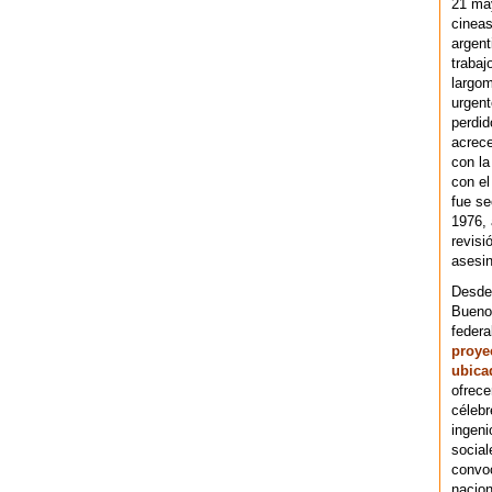
21 ma
cineas
argent
trabaj
largom
urgent
perdid
acrece
con la
con el
fue se
1976,
revisi
asesin
Desde 
Bueno
federa
proye
ubica
ofrece
célebr
ingeni
social
convoc
nacion