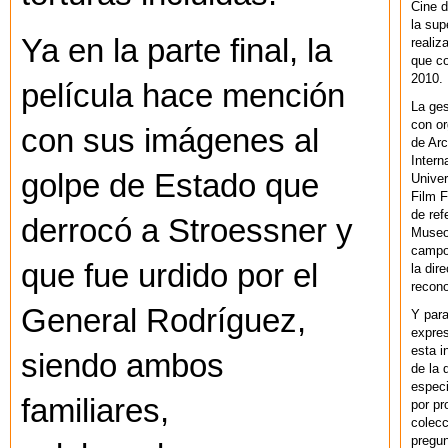
Cine d
la sup
Ya en la parte final, la
realiz
que co
2010.
película hace mención
La ges
con or
con sus imágenes al
de Arc
Intern
golpe de Estado que
Univer
Film F
de ref
derrocó a Stroessner y
Museo
campo 
que fue urdido por el
la dir
recono
General Rodríguez,
Y par
expres
esta i
siendo ambos
de la 
especi
familiares,
por pr
colecc
pregun