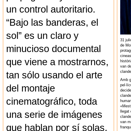
un control autoritario.
“Bajo las banderas, el
sol” es un claro y
31 jul
de Mol
minucioso documental
protag
cineas
que viene a mostrarnos,
històr
van de
cland
tan sólo usando el arte
Amb gu
pel·lí
del montaje
decide
clande
cinematográfico, toda
human
«Mestr
llegat 
una serie de imágenes
clande
van ma
que hablan por sí solas,
franq