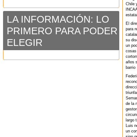
Chile 
INCAA 
estata
LA INFORMACIÓN: LO
El dir
PRIMERO PARA PODER
para r
catala
ELEGIR
su dis
un po
cosas 
cortom
años s
barrio
Federi
recono
direcc
triunf
Semana
de la 
gestor
circun
largo 
Luis n
un cor
sino q