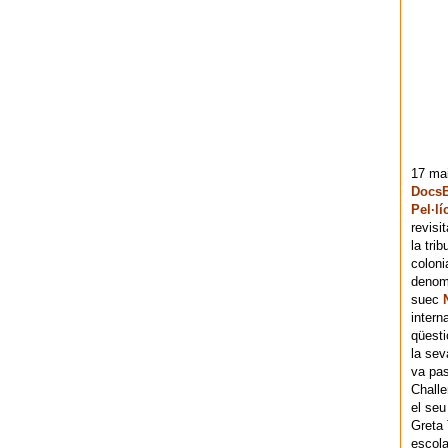
17 mai
DocsB
Pel·lí
revisi
la tri
coloni
denomi
suec
intern
qüesti
la sev
va pas
Chall
el seu
Greta 
escola