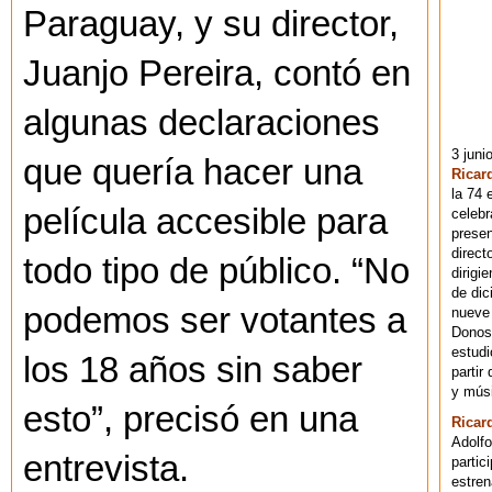
Paraguay, y su director,
Juanjo Pereira, contó en
algunas declaraciones
3 juni
que quería hacer una
Ricar
la 74 
película accesible para
celebr
presen
direct
todo tipo de público. “No
dirigi
de dic
podemos ser votantes a
nueve 
Donost
estudi
los 18 años sin saber
partir
y músi
esto”, precisó en una
Ricar
Adolfo
entrevista.
partic
estren