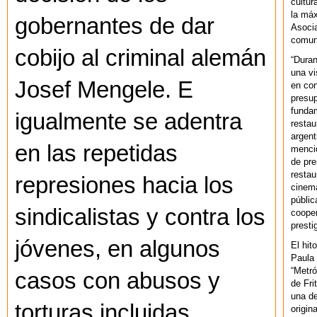
cultur
la máx
gobernantes de dar
Asoci
comuni
cobijo al criminal alemán
“Duran
una vi
Josef Mengele. E
en con
presup
fundam
igualmente se adentra
restau
argent
en las repetidas
mencio
de pre
restau
represiones hacia los
cinema
públic
sindicalistas y contra los
cooper
presti
jóvenes, en algunos
El hit
Paula 
“Metró
casos con abusos y
de Fri
una de
torturas incluidas.
origin