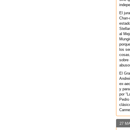
indepe
El jur
Chan-w
estad
Stella
al Mej
Mungiu
porque
los se
cosas,
sobre 
abusos
El Gra
Andrei
ex-aeq
y para
por “L
Pedro 
clásic
Canne
27 M