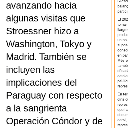
l’Acad
avanzando hacia
balanç
partic
algunas visitas que
El 202
tornar
Stroessner hizo a
llargm
produc
un nou
Washington, Tokyo y
supos
consol
Madrid. También se
en par
Més en
també 
incluyen las
dècada
catala
implicaciones del
pel·lí
repres
Paraguay con respecto
En ter
dins d
repres
a la sangrienta
que l’
docum
Operación Cóndor y de
canvi,
repres