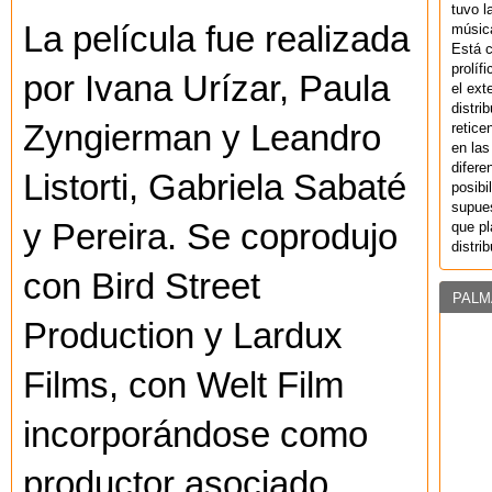
tuvo l
La película fue realizada
música
Está 
prolíf
por Ivana Urízar, Paula
el ext
distri
Zyngierman y Leandro
retice
en las
difere
Listorti, Gabriela Sabaté
posibi
supues
y Pereira. Se coprodujo
que pl
distri
con Bird Street
PALM
Production y Lardux
Films, con Welt Film
incorporándose como
productor asociado.