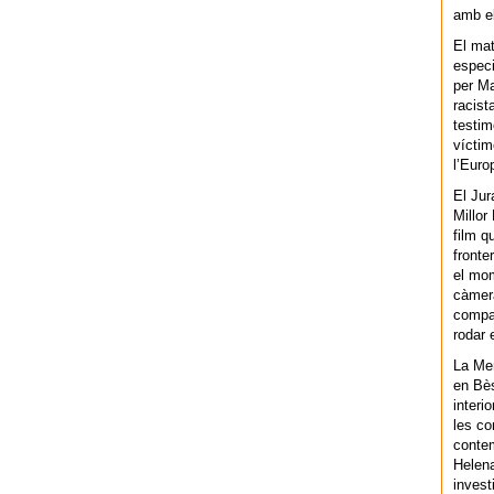
amb el
El mat
especi
per Ma
racist
testim
víctim
l’Euro
El Jur
Millor
film q
fronte
el mom
càmera
compar
rodar 
La Men
en Bès
interi
les co
contem
Helena
invest