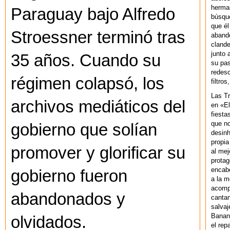
herman
Paraguay bajo Alfredo
búsque
que él
Stroessner terminó tras
abando
clande
junto 
35 años. Cuando su
su pas
redesc
régimen colapsó, los
filtros
Las T
archivos mediáticos del
en «El
fiesta
que no
gobierno que solían
desinh
propia
promover y glorificar su
al mej
protag
encab
gobierno fueron
a la m
acompa
abandonados y
cantan
salvaj
Banan
olvidados.
el rep