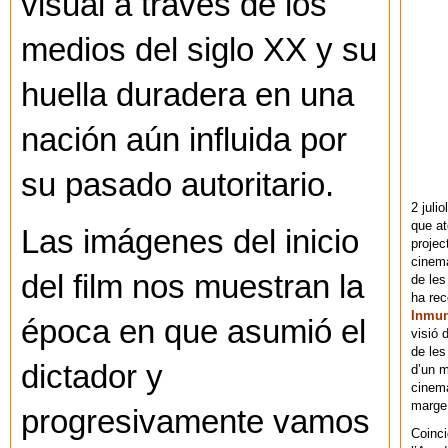
visual a través de los
medios del siglo XX y su
huella duradera en una
nación aún influida por
su pasado autoritario.
2 juli
que at
Las imágenes del inicio
projec
cinema
del film nos muestran la
de les
ha re
Inmu
época en que asumió el
visió 
de les
dictador y
d’un m
cinema
marge 
progresivamente vamos
Coinci