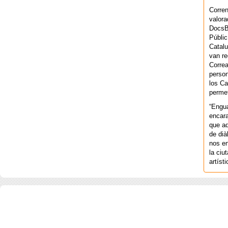
Corren
valora
DocsBa
Públic
Catalu
van re
Correa
person
los Ca
permet
“Engu
encara
que aq
de dià
nos en
la ciu
artíst
COPYRIGHT 2026 ©AGENCIA 
BARCELONA. CATALUNYA. - A