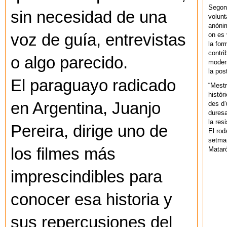
Segons
sin necesidad de una
volunt
anònim
on es 
voz de guía, entrevistas
la for
contri
o algo parecido.
modern
la pos
El paraguayo radicado
“Mestr
històr
en Argentina, Juanjo
des d’
duresa
la res
Pereira, dirige uno de
El rod
setman
los filmes más
Mataró
imprescindibles para
conocer esa historia y
sus repercusiones del