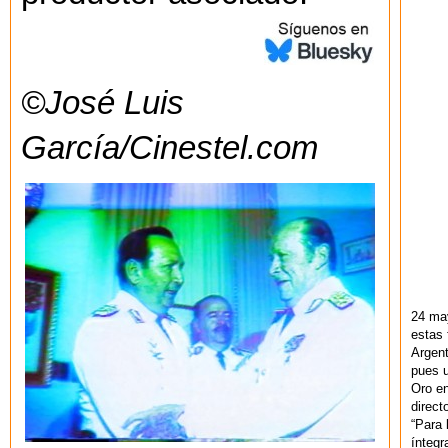
©José Luis
García/Cinestel.com
24 ma
estas 
Argent
pues u
Oro en
direct
“Para 
ínteg