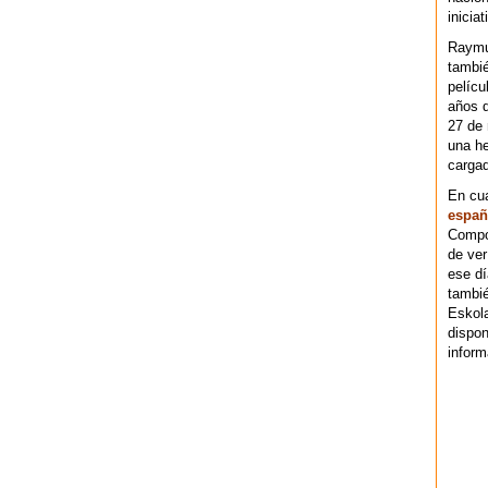
iniciat
Raymu
tambié
pelícu
años d
27 de 
una he
cargad
En cu
españ
Compos
de ver
ese dí
tambié
Eskol
dispo
inform