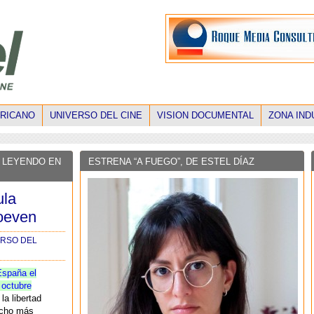
ERICANO
UNIVERSO DEL CINE
VISION DOCUMENTAL
ZONA IND
 LEYENDO EN
ESTRENA “A FUEGO”, DE ESTEL DÍAZ
ula
oeven
ERSO DEL
España el
 octubre
la libertad
ucho más