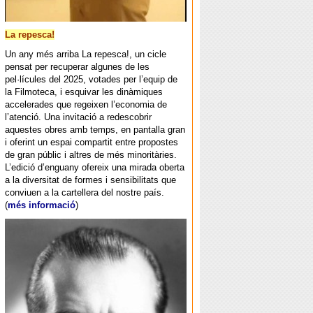
La repesca!
Un any més arriba La repesca!, un cicle
pensat per recuperar algunes de les
pel·lícules del 2025, votades per l’equip de
la Filmoteca, i esquivar les dinàmiques
accelerades que regeixen l’economia de
l’atenció. Una invitació a redescobrir
aquestes obres amb temps, en pantalla gran
i oferint un espai compartit entre propostes
de gran públic i altres de més minoritàries.
L’edició d’enguany ofereix una mirada oberta
a la diversitat de formes i sensibilitats que
conviuen a la cartellera del nostre país.
(
més informació
)