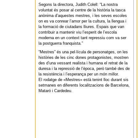
Segons la directora, Judith Colell: “La nostra
voluntat és posar al centre de la història la tasca
anònima d’aquestes mestres, i les seves escoles
on es va conrear l’amor per la cultura, la llengua i
la formació de ciutadans lliures. Espais que van
contribuir a mantenir viu l’esperit de l’escola
moderna en un context tant repressiu com va ser
la postguerra franquista.”
“Mestres” és una pel·lícula de personatges, on les
històries de les cinc dones protagonistes, mostren
des d’una vessant realista i humana el retrat de la
duresa i la repressió de l’època, però també des de
la resistència i l’esperança per un món millor.
El rodatge de «Mestres» està tenint lloc durant sis
setmanes en diferents localitzacions de Barcelona,
Mataró i Cardedeu.