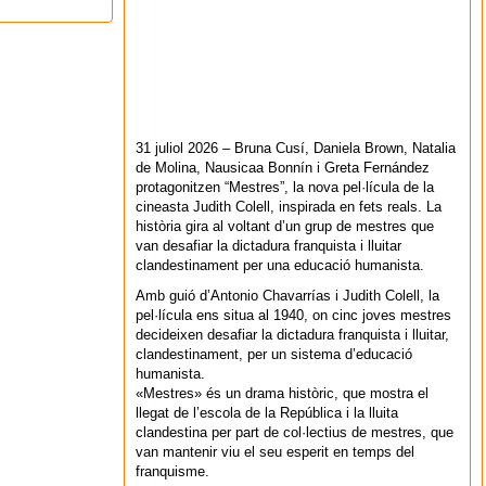
31 juliol 2026 – Bruna Cusí, Daniela Brown, Natalia
de Molina, Nausicaa Bonnín i Greta Fernández
protagonitzen “Mestres”, la nova pel·lícula de la
cineasta Judith Colell, inspirada en fets reals. La
història gira al voltant d’un grup de mestres que
van desafiar la dictadura franquista i lluitar
clandestinament per una educació humanista.
Amb guió d’Antonio Chavarrías i Judith Colell, la
pel·lícula ens situa al 1940, on cinc joves mestres
decideixen desafiar la dictadura franquista i lluitar,
clandestinament, per un sistema d’educació
humanista.
«Mestres» és un drama històric, que mostra el
llegat de l’escola de la República i la lluita
clandestina per part de col·lectius de mestres, que
van mantenir viu el seu esperit en temps del
franquisme.