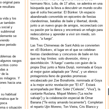
o original para
hermano Nico, Lola, de 17 años, se adentra en una
 resultara
búsqueda que la lleva a descubrir un mundo oculto
que él solía frecuentar: El Búnker. Un espacio
abandonado convertido en epicentro de fiestas
a vida y los
clandestinas, batallas de baile y libertad, donde,
que también
junto a un nuevo grupo de amigos, reconectará con
 social y
su pasión por la danza y encontrará un refugio para
 subliminal
redescubrirse y aprender a vivir sin miedo, sin
ablemente se
filtros, “a fuego”.
 viendo
ese periodo
Las Tres Chimeneas de Sant Adrià se convierten
en «El Búnker», el lugar en el que se celebran
fiestas clandestinas y concursos de baile en los
roblemas de
que no hay límites: solo diversión, ritmo y
o algunos rasgos
desinhibición. “A fuego” cuenta con guion de la
escritos como
propia Díaz junto a Núria Dunjó, nominada al Goya
adas a
al mejor guion adaptado por “Ama”, y un elenco
 de la
protagonista lleno de grandes promesas
es milagros. Y
encabezado por Zoe Bonafonte, nominada al Goya
iones hacia una
a la mejor actriz revelación por “El 47”. Estará
.
acompañada por Marc Soler (“Celeste”, “Viva”), la
cantante Ruslana, Miquel Melero (“La noche
 su habitual
salvaje”) y la colaboración especial de Omar
rrativa que le
Banana (“Te estoy amando locamente”). Completan
u poca
el reparto Ujin Moreno, Ton Vieira, Cris Blanco y
ema o situación