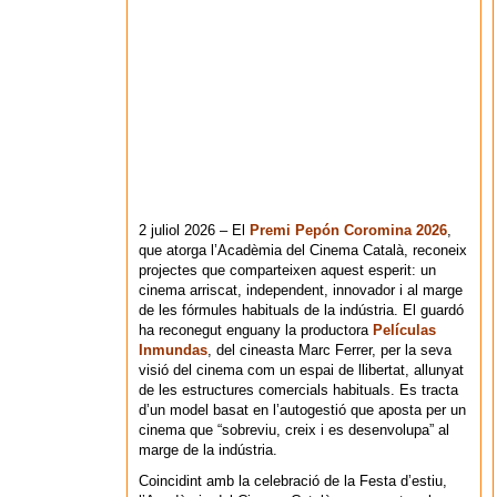
2 juliol 2026 – El
Premi Pepón Coromina 2026
,
que atorga l’Acadèmia del Cinema Català, reconeix
projectes que comparteixen aquest esperit: un
cinema arriscat, independent, innovador i al marge
de les fórmules habituals de la indústria. El guardó
ha reconegut enguany la productora
Películas
Inmundas
, del cineasta Marc Ferrer, per la seva
visió del cinema com un espai de llibertat, allunyat
de les estructures comercials habituals. Es tracta
d’un model basat en l’autogestió que aposta per un
cinema que “sobreviu, creix i es desenvolupa” al
marge de la indústria.
Coincidint amb la celebració de la Festa d’estiu,