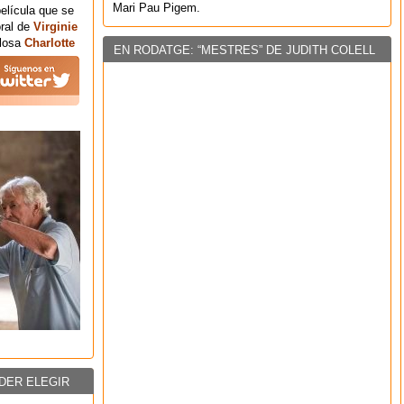
Mari Pau Pigem.
película que se
oral de
Virginie
llosa
Charlotte
EN RODATGE: “MESTRES” DE JUDITH COLELL
DER ELEGIR