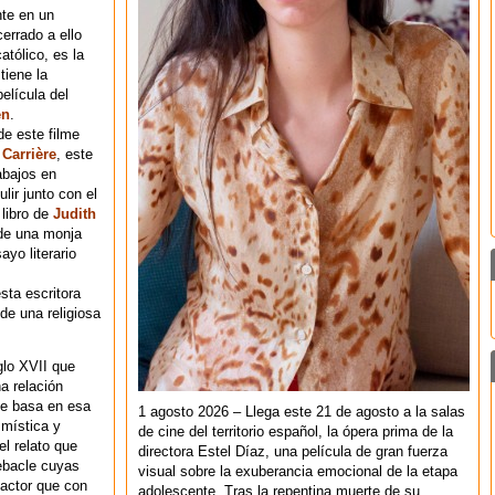
te en un
cerrado a ello
atólico, es la
tiene la
elícula del
en
.
de este filme
Carrière
, este
abajos en
lir junto con el
 libro de
Judith
 de una monja
ayo literario
sta escritora
 de una religiosa
glo XVII que
a relación
se basa en esa
1 agosto 2026 – Llega este 21 de agosto a la salas
 mística y
de cine del territorio español, la ópera prima de la
el relato que
directora Estel Díaz, una película de gran fuerza
ebacle cuyas
visual sobre la exuberancia emocional de la etapa
factor que con
adolescente. Tras la repentina muerte de su