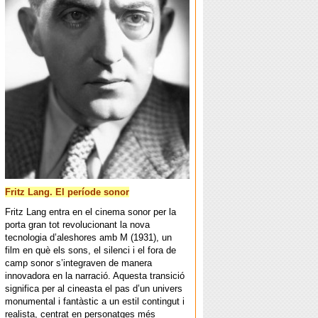
Fritz Lang. El període sonor
Fritz Lang entra en el cinema sonor per la
porta gran tot revolucionant la nova
tecnologia d’aleshores amb M (1931), un
film en què els sons, el silenci i el fora de
camp sonor s’integraven de manera
innovadora en la narració. Aquesta transició
significa per al cineasta el pas d’un univers
monumental i fantàstic a un estil contingut i
realista, centrat en personatges més