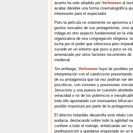
acierto ha sido añadido por
Verhoeven
al text
acabar dándole una forma cinematográfica que
interesante para el espectador.
Pero la película no solamente se aproxima a l
gustos sexuales de sus protagonistas, sino 
indaga en otro aspecto fundamental en la vida
organizativa de esa congregación religiosa: la
lucha por el poder que silenciosa pero impar
sucede en un entorno que poco a poco se irá
amenazado por otros factores recurrentes de 
medieval.
Sin embargo,
Verhoeven
huye de posibles p
interpretación con el catolicismo presentand
de su protagonista que tal vez podrían ser d
psicóticos, con visiones y posesiones vincul
Jesucristo y una puesta en cuestión alrededor
veracidad o no de los polémicos e inexplicabl
todo ello apuntalado con insinuantes bifurcac
posible impostura por parte de la protagonista
El director holandés desarrolla este relato con
audacia, destacando sobre todo la agilidad na
confiere a todo el metraje, enfatizando así s
predisposición a quedarse enquistado en un t