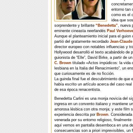
concretamen
entorno tan 
como es el c
idea que sos
sorprendente y brillante
“Benedetta”
, nueva p
eminente cineasta neerlandés
Paul Verhoev
Aunque el planteamiento inicial para el guion 
partió del gratamente recordado
Jean-Claude 
director europeo con notables influencias y tr
Hollywood desarrolló el texto acabándolo de pu
guionista de “Elle”, David Birke, a partir de un
C. Brown
titulado «Actos impúdicos: la vida
lesbiana en la Italia del Renacimiento”, un ens
que curiosamente es de no ficción.
La guinda final fue el descubrimiento de que e
había escrito un artículo acerca del caso real
de esa época renacentista.
Benedetta Carlini es una monja novicia del si
ingresa en un convento italiano y mantiene un
amorosa lésbica con otra monja; y este film 
experiencia descrita por
Brown
. Considerada
venerada por su entorno religioso, finalmente 
aquí vemos en pantalla desemboca en una d
consecuencias son a priori imprevisibles, un 