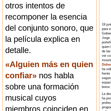
otros intentos de
recomponer la esencia
19 jun
del conjunto sonoro, que
para e
Gobie
la película explica en
Jorge 
porteñ
quien 
detalle.
de las
ver co
invest
«Alguien más en quien
Didier
ha sid
confiar»
nos habla
frente
seguir
espaci
sobre una formación
breve
La dec
musical cuyos
ha pr
profes
miembros coinciden en
progra