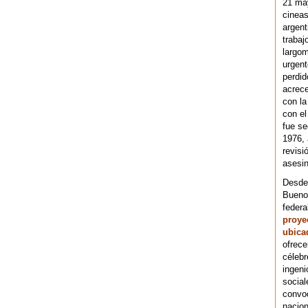
21 ma
cineas
argent
trabaj
largom
urgent
perdid
acrece
con la
con el
fue se
1976,
revisi
asesin
Desde 
Bueno
federa
proye
ubica
ofrece
célebr
ingeni
social
convoc
nacion