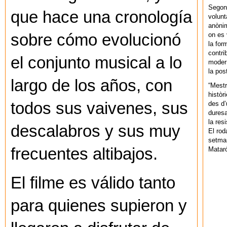
Segons
que hace una cronología
volunt
anònim
on es 
sobre cómo evolucionó
la for
contri
el conjunto musical a lo
modern
la pos
largo de los años, con
“Mestr
històr
todos sus vaivenes, sus
des d’
duresa
la res
descalabros y sus muy
El rod
setman
frecuentes altibajos.
Mataró
El filme es válido tanto
para quienes supieron y