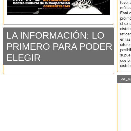
tuvo l
música
Está 
prolíf
el ext
distri
LA INFORMACIÓN: LO
retice
en las
PRIMERO PARA PODER
difere
posibi
ELEGIR
supues
que pl
distri
PALM