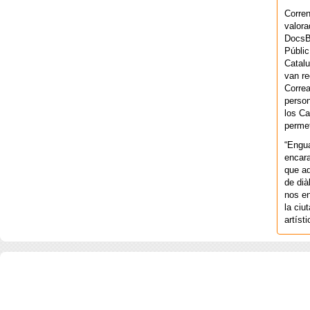
Corren
valora
DocsBa
Públic
Catalu
van re
Correa
person
los Ca
permet
“Engu
encara
que aq
de dià
nos en
la ciu
artíst
COPYRIGHT 2026 ©AGENCIA 
BARCELONA. CATALUNYA. - A