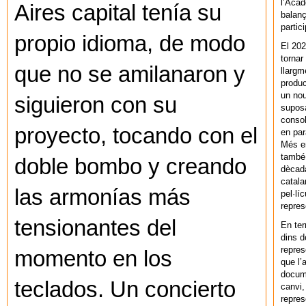
l’Acad
Aires capital tenía su
balanç
partic
propio idioma, de modo
El 202
tornar
que no se amilanaron y
llargm
produc
un nou
siguieron con su
supos
consol
proyecto, tocando con el
en par
Més en
també 
doble bombo y creando
dècada
catala
las armonías más
pel·lí
repres
tensionantes del
En ter
dins d
repres
momento en los
que l’
docum
teclados. Un concierto
canvi,
repres