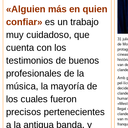
«Alguien más en quien
confiar»
es un trabajo
muy cuidadoso, que
31 jul
de Mol
cuenta con los
protag
cineas
testimonios de buenos
històr
van de
cland
profesionales de la
Amb gu
pel·lí
música, la mayoría de
decide
clande
los cuales fueron
human
«Mestr
llegat 
precisos pertenecientes
clande
van ma
a la antigua banda, y
franq