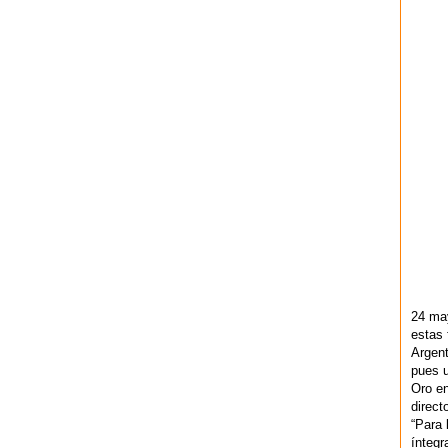
24 ma
estas 
Argent
pues u
Oro en
direct
“Para 
ínteg