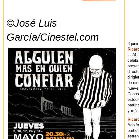
©José Luis
García/Cinestel.com
3 juni
Ricar
la 74 
celebr
presen
direct
dirigi
de dic
nueve 
Donost
estudi
partir
y músi
Ricar
Adolfo
partic
estren