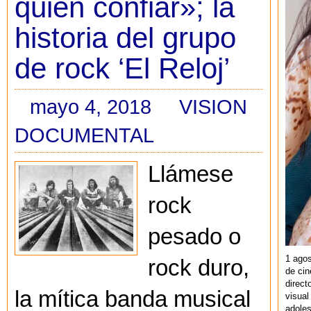
quien confiar»; la
historia del grupo
de rock ‘El Reloj’
mayo 4, 2018
VISION
DOCUMENTAL
Llámese
rock
pesado o
1 agos
rock duro,
de cin
direct
la mítica banda musical
visual
adoles