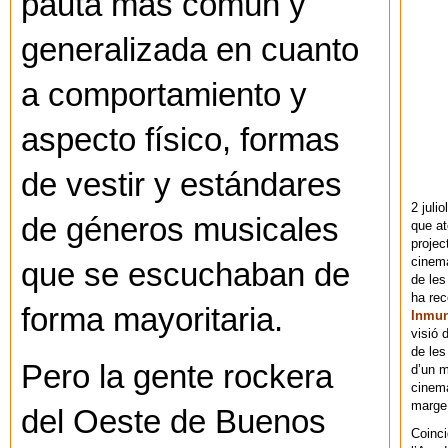
pauta más común y
generalizada en cuanto
a comportamiento y
aspecto físico, formas
de vestir y estándares
2 juli
de géneros musicales
que at
projec
cinema
que se escuchaban de
de les
ha re
forma mayoritaria.
Inmu
visió 
de les
Pero la gente rockera
d’un m
cinema
marge 
del Oeste de Buenos
Coinci