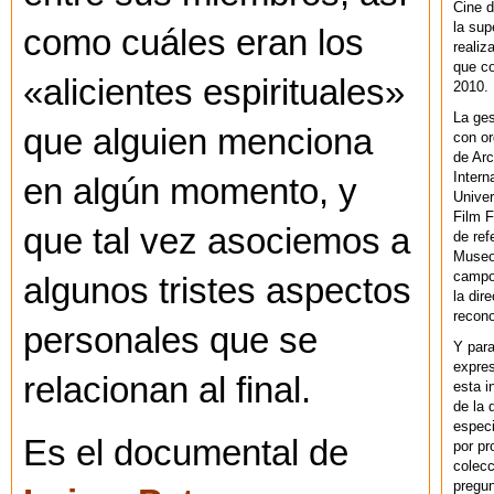
Cine d
la sup
como cuáles eran los
realiz
que co
«alicientes espirituales»
2010.
La ges
que alguien menciona
con or
de Arc
Intern
en algún momento, y
Univer
Film F
que tal vez asociemos a
de ref
Museo
campo 
algunos tristes aspectos
la dir
recono
personales que se
Y par
expres
relacionan al final.
esta i
de la 
especi
Es el documental de
por pr
colecc
pregun