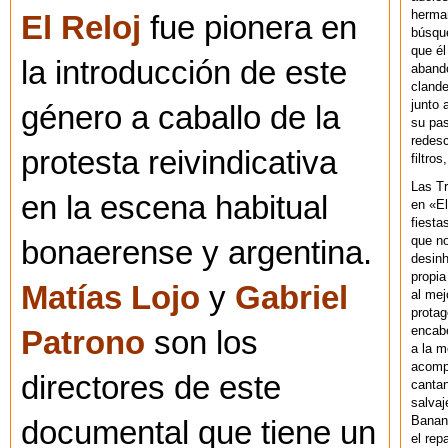
herman
El Reloj
fue pionera en
búsque
que él
la introducción de este
abando
clande
junto 
género a caballo de la
su pas
redesc
protesta reivindicativa
filtros
Las T
en la escena habitual
en «El
fiesta
que no
bonaerense y argentina.
desinh
propia
Matías Lojo
y
Gabriel
al mej
protag
encab
Patrono
son los
a la m
acompa
directores de este
cantan
salvaj
Banan
documental que tiene un
el rep