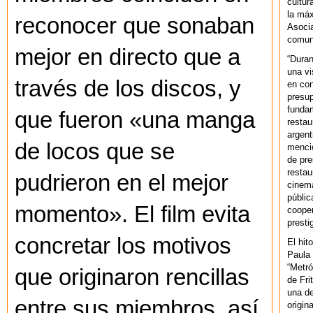
cultur
la máx
reconocer que sonaban
Asoci
comuni
mejor en directo que a
“Duran
una vi
través de los discos, y
en con
presup
fundam
que fueron «una manga
restau
argent
de locos que se
mencio
de pre
restau
pudrieron en el mejor
cinema
públic
momento». El film evita
cooper
presti
concretar los motivos
El hit
Paula 
“Metró
que originaron rencillas
de Fri
una de
entre sus miembros, así
origin