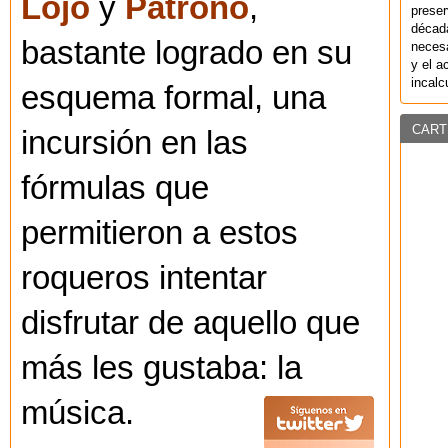
Lojo
y
Patrono
,
preser
década
bastante logrado en su
necesa
y el a
incalc
esquema formal, una
CART
incursión en las
fórmulas que
permitieron a estos
roqueros intentar
disfrutar de aquello que
más les gustaba: la
música.