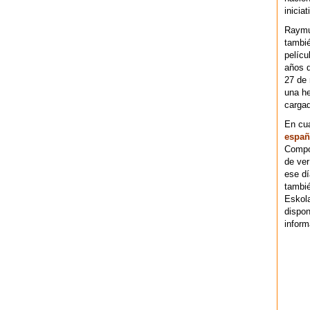
iniciat
Raymu
tambié
pelícu
años d
27 de 
una he
cargad
En cu
españ
Compos
de ver
ese dí
tambié
Eskol
dispo
inform