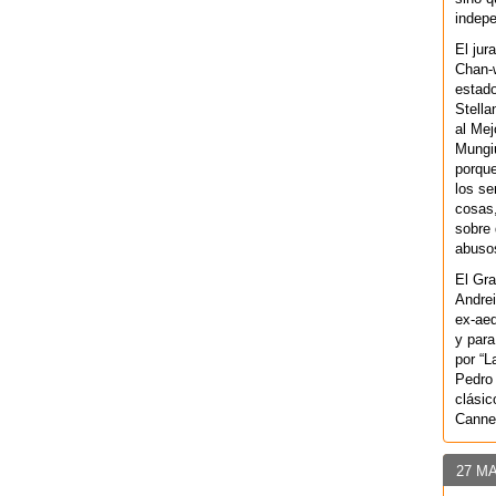
indepe
El jur
Chan-w
estad
Stella
al Mej
Mungiu
porque
los se
cosas,
sobre 
abusos
El Gra
Andrei
ex-aeq
y para
por “L
Pedro 
clásic
Canne
27 M