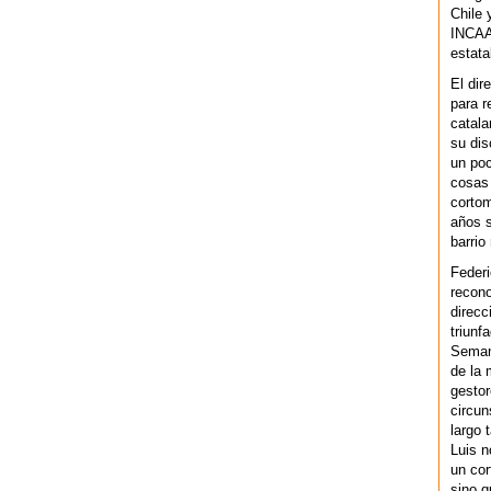
Chile 
INCAA 
estata
El dir
para r
catala
su dis
un po
cosas 
cortom
años s
barrio
Federi
recono
direcc
triunf
Semana
de la 
gestor
circun
largo 
Luis n
un cor
sino q