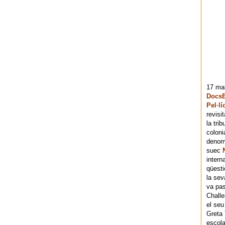
17 mai
DocsB
Pel·lí
revisi
la tri
coloni
denomi
suec
intern
qüesti
la sev
va pas
Chall
el seu
Greta 
escola