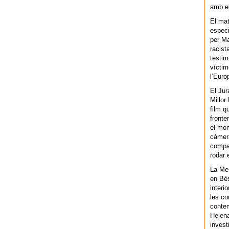
amb el
El mat
especi
per Ma
racist
testim
víctim
l’Euro
El Jur
Millor
film q
fronte
el mom
càmera
compar
rodar 
La Men
en Bès
interi
les co
contem
Helena
invest