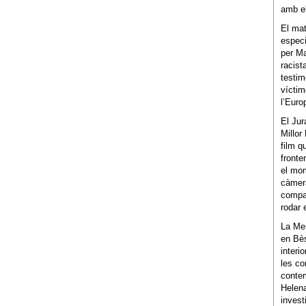
amb el
El mat
especi
per Ma
racist
testim
víctim
l’Euro
El Jur
Millor
film q
fronte
el mom
càmera
compar
rodar 
La Men
en Bès
interi
les co
contem
Helena
invest