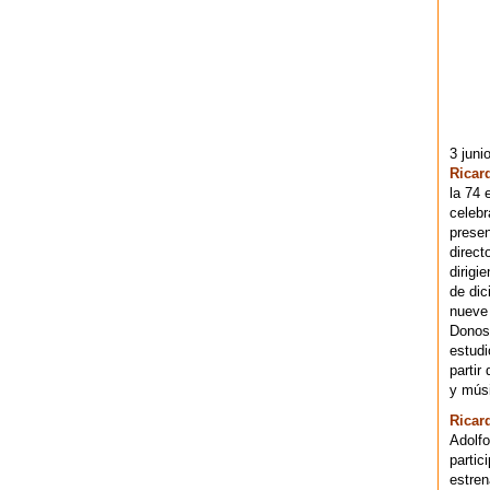
3 juni
Ricar
la 74 
celebr
presen
direct
dirigi
de dic
nueve 
Donost
estudi
partir
y músi
Ricar
Adolfo
partic
estren