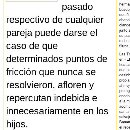
pasado
herman
búsque
que él
respectivo de cualquier
abando
clande
pareja puede darse el
junto 
su pas
redesc
caso de que
filtros
Las T
determinados puntos de
en «El
fiesta
fricción que nunca se
que no
desinh
propia
resolvieron, afloren y
al mej
protag
repercutan indebida e
encab
a la m
acompa
innecesariamente en los
cantan
salvaj
hijos.
Banan
el rep