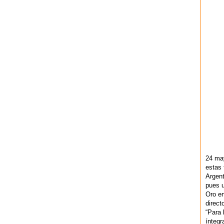
24 ma
estas 
Argent
pues u
Oro en
direct
“Para 
ínteg