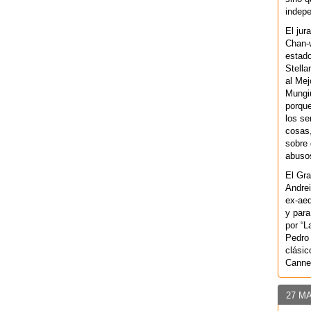
indepe
El jur
Chan-w
estad
Stella
al Mej
Mungiu
porque
los se
cosas,
sobre 
abusos
El Gra
Andrei
ex-aeq
y para
por “L
Pedro 
clásic
Canne
27 M