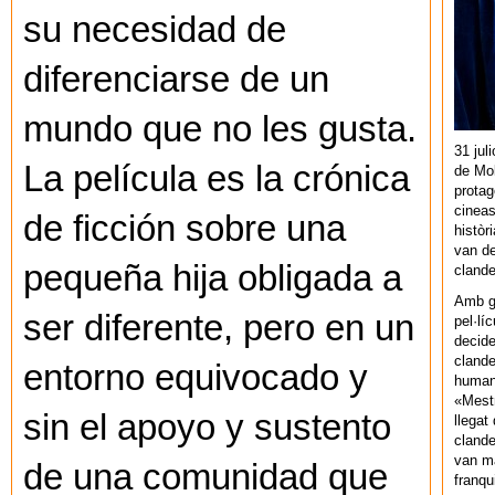
su necesidad de
diferenciarse de un
mundo que no les gusta.
31 jul
La película es la crónica
de Mol
protag
cineas
de ficción sobre una
històr
van de
pequeña hija obligada a
cland
Amb gu
ser diferente, pero en un
pel·lí
decide
clande
entorno equivocado y
human
«Mestr
sin el apoyo y sustento
llegat 
clande
van ma
de una comunidad que
franq