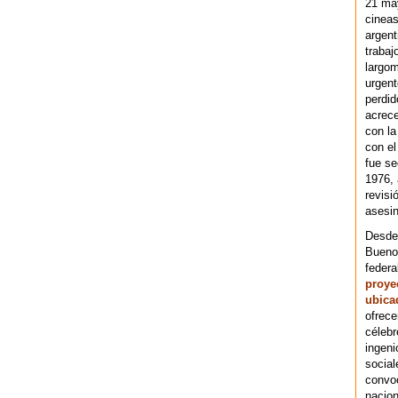
21 ma
cineas
argent
trabaj
largom
urgent
perdid
acrece
con la
con el
fue se
1976,
revisi
asesin
Desde 
Bueno
federa
proye
ubica
ofrece
célebr
ingeni
social
convoc
nacion