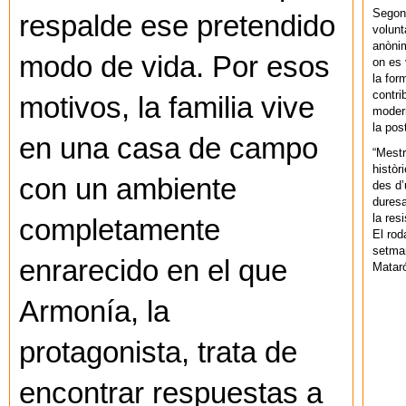
Segons
respalde ese pretendido
volunt
anònim
modo de vida. Por esos
on es 
la for
contri
motivos, la familia vive
modern
la pos
en una casa de campo
“Mestr
històr
con un ambiente
des d’
duresa
la res
completamente
El rod
setman
enrarecido en el que
Mataró
Armonía, la
protagonista, trata de
encontrar respuestas a