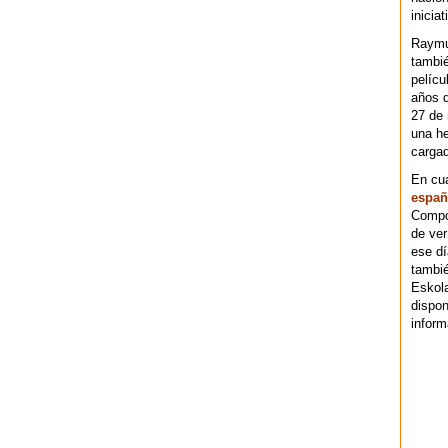
iniciat
Raymu
tambié
pelícu
años d
27 de 
una he
cargad
En cu
españ
Compos
de ver
ese dí
tambié
Eskol
dispo
inform