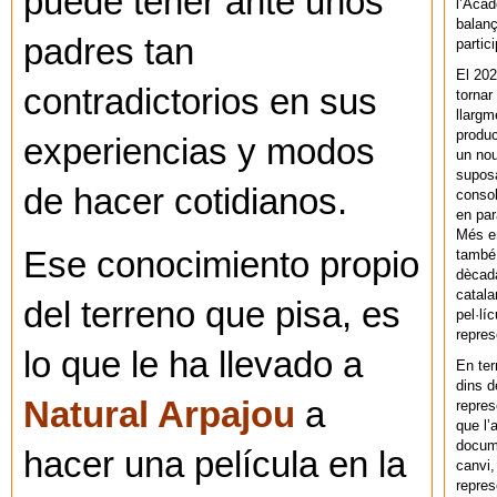
puede tener ante unos
l’Acad
balanç
padres tan
partic
El 202
contradictorios en sus
tornar
llargm
produc
experiencias y modos
un nou
supos
de hacer cotidianos.
consol
en par
Més en
Ese conocimiento propio
també 
dècada
catala
del terreno que pisa, es
pel·lí
repres
lo que le ha llevado a
En ter
dins d
Natural Arpajou
a
repres
que l’
docum
hacer una película en la
canvi,
repres