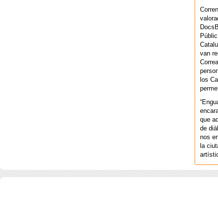
Corren
valora
DocsBa
Públic
Catalu
van re
Correa
person
los Ca
permet
“Engu
encara
que aq
de dià
nos en
la ciu
artíst
COPYRIGHT 2026 ©AGENCIA 
BARCELONA. CATALUNYA. - A