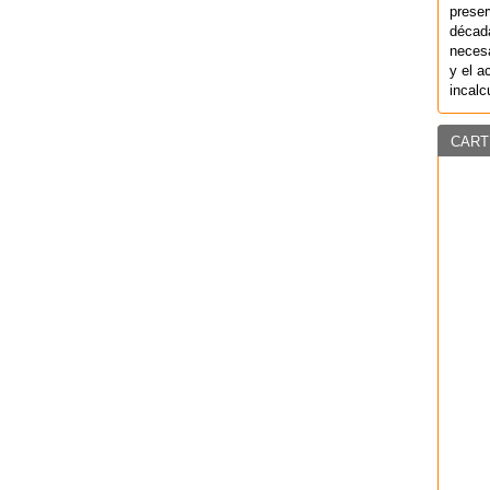
preser
década
necesa
y el a
incalc
CART