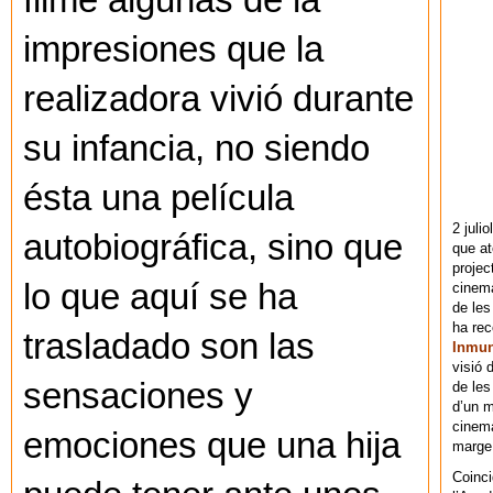
filme algunas de la
impresiones que la
realizadora vivió durante
su infancia, no siendo
ésta una película
2 juli
autobiográfica, sino que
que at
projec
lo que aquí se ha
cinema
de les
ha re
trasladado son las
Inmu
visió 
sensaciones y
de les
d’un m
cinema
emociones que una hija
marge 
Coinci