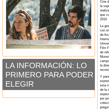
Cine d
la sup
realiz
que co
2010.
La ges
con or
de Arc
Intern
Univer
Film F
de ref
Museo
campo 
LA INFORMACIÓN: LO
la dir
recono
PRIMERO PARA PODER
Y par
expres
ELEGIR
esta i
de la 
especi
por pr
colecc
pregun