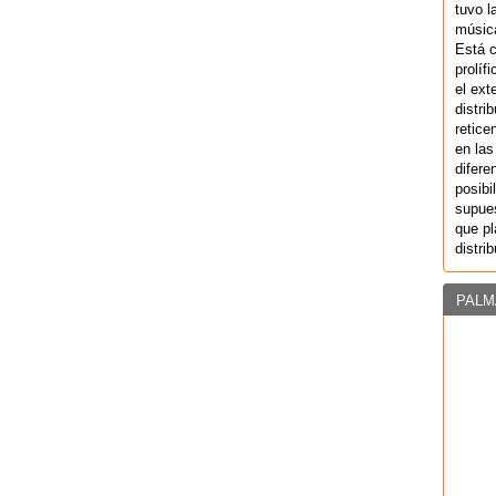
tuvo l
música
Está 
prolíf
el ext
distri
retice
en las
difere
posibi
supues
que pl
distri
PALM