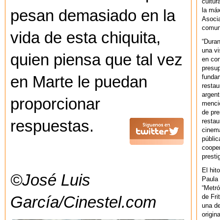
cultur
la máx
pesan demasiado en la
Asoci
comuni
vida de esta chiquita,
“Duran
una vi
quien piensa que tal vez
en con
presup
fundam
en Marte le puedan
restau
argent
proporcionar
mencio
de pre
restau
respuestas.
cinema
públic
cooper
presti
El hit
©José Luis
Paula 
“Metró
de Fri
García/Cinestel.com
una de
origin