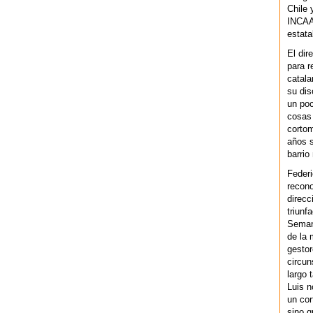
Chile 
INCAA 
estata
El dir
para r
catala
su dis
un po
cosas 
cortom
años s
barrio
Federi
recono
direcc
triunf
Semana
de la 
gestor
circun
largo 
Luis n
un cor
sino q