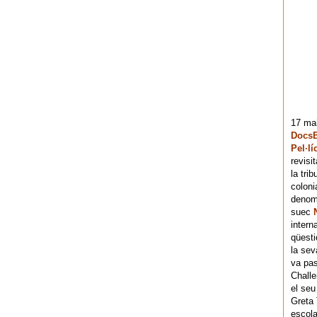
17 mai
DocsB
Pel·lí
revisi
la tri
coloni
denomi
suec
intern
qüesti
la sev
va pas
Chall
el seu
Greta 
escola