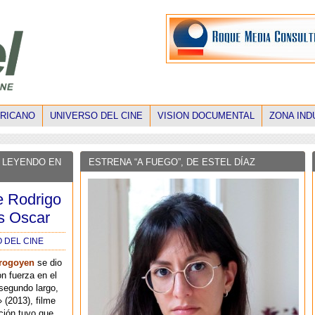
ERICANO
UNIVERSO DEL CINE
VISION DOCUMENTAL
ZONA IND
 LEYENDO EN
ESTRENA “A FUEGO”, DE ESTEL DÍAZ
e Rodrigo
s Oscar
 DEL CINE
rogoyen
se dio
n fuerza en el
segundo largo,
(2013), filme
ción tuvo que