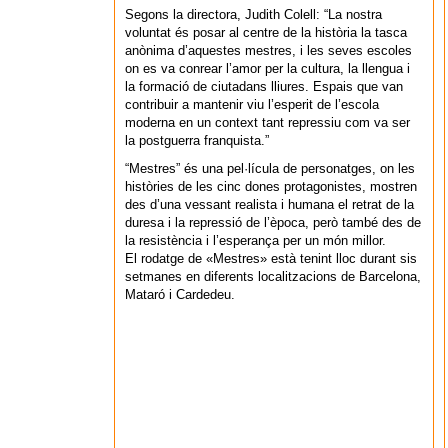
Segons la directora, Judith Colell: “La nostra
voluntat és posar al centre de la història la tasca
anònima d’aquestes mestres, i les seves escoles
on es va conrear l’amor per la cultura, la llengua i
la formació de ciutadans lliures. Espais que van
contribuir a mantenir viu l’esperit de l’escola
moderna en un context tant repressiu com va ser
la postguerra franquista.”
“Mestres” és una pel·lícula de personatges, on les
històries de les cinc dones protagonistes, mostren
des d’una vessant realista i humana el retrat de la
duresa i la repressió de l’època, però també des de
la resistència i l’esperança per un món millor.
El rodatge de «Mestres» està tenint lloc durant sis
setmanes en diferents localitzacions de Barcelona,
Mataró i Cardedeu.