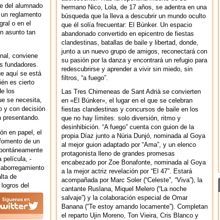
rte del alumnado
hermano Nico, Lola, de 17 años, se adentra en una
 un reglamento
búsqueda que la lleva a descubrir un mundo oculto
gral o en el
que él solía frecuentar: El Búnker. Un espacio
un asunto tan
abandonado convertido en epicentro de fiestas
clandestinas, batallas de baile y libertad, donde,
junto a un nuevo grupo de amigos, reconectará con
onal, conviene
su pasión por la danza y encontrará un refugio para
us fundadores.
redescubrirse y aprender a vivir sin miedo, sin
e aquí se está
filtros, “a fuego”.
én es cierto
de los
Las Tres Chimeneas de Sant Adrià se convierten
ue se necesita,
en «El Búnker», el lugar en el que se celebran
o y con decisión
fiestas clandestinas y concursos de baile en los
n presentando.
que no hay límites: solo diversión, ritmo y
desinhibición. “A fuego” cuenta con guion de la
ión en papel, el
propia Díaz junto a Núria Dunjó, nominada al Goya
 fomento de un
al mejor guion adaptado por “Ama”, y un elenco
espontáneamente
protagonista lleno de grandes promesas
 película, -
encabezado por Zoe Bonafonte, nominada al Goya
l aborregamiento
a la mejor actriz revelación por “El 47”. Estará
lta de
acompañada por Marc Soler (“Celeste”, “Viva”), la
 logros del
cantante Ruslana, Miquel Melero (“La noche
salvaje”) y la colaboración especial de Omar
Banana (“Te estoy amando locamente”). Completan
el reparto Ujin Moreno, Ton Vieira, Cris Blanco y