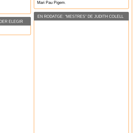
Mari Pau Pigem.
EN RODATGE: “MESTRES” DE JUDITH COLELL
DER ELEGIR