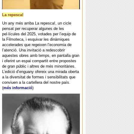
La repesca!
Un any més arriba La repesca!, un cicle
pensat per recuperar algunes de les
pel·lícules del 2025, votades per l’equip de
la Filmoteca, i esquivar les dinàmiques
accelerades que regeixen l’economia de
l’atenció. Una invitació a redescobrir
aquestes obres amb temps, en pantalla gran
i oferint un espai compartit entre propostes
de gran públic i altres de més minoritàries.
L’edició d’enguany ofereix una mirada oberta
a la diversitat de formes i sensibilitats que
conviuen a la cartellera del nostre país.
(
més informació
)