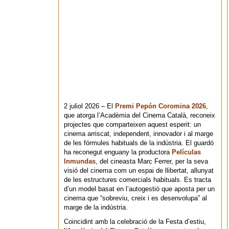
2 juliol 2026 – El
Premi Pepón Coromina 2026
,
que atorga l’Acadèmia del Cinema Català, reconeix
projectes que comparteixen aquest esperit: un
cinema arriscat, independent, innovador i al marge
de les fórmules habituals de la indústria. El guardó
ha reconegut enguany la productora
Películas
Inmundas
, del cineasta Marc Ferrer, per la seva
visió del cinema com un espai de llibertat, allunyat
de les estructures comercials habituals. Es tracta
d’un model basat en l’autogestió que aposta per un
cinema que “sobreviu, creix i es desenvolupa” al
marge de la indústria.
Coincidint amb la celebració de la Festa d’estiu,