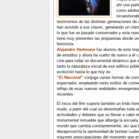
ahí una part
como adoles
incuestionab
testimonios de las distintas generaciones de
han asistido a sus clases, generando un claro
lo que fue un pasado conservador y esta nu
tiene muy presentes las propuestas desde un
feminista.
Alejandro Hartmann
fue alumno de este impo
de estudios y ahora ha vuelto de nuevo a él 
cine para rodar un documental dinámico que 
tanto la naturaleza inicial de ese edificio púb
evolución hasta lo que hoy es.
“El Nacional”
conjuga varias formas de com
espectador, empleando tanto estilos de com
reflejo de esas nuevas realidades emergentes
recientes.
El inicio del film supone también un lindo hom
mudo, a partir del cual se desentrañan toda u
actividades y debates que se llevan a cabo e
monumental inmueble que alberga la escuela
mundo que cambia constantemente, así que l
desaprovecha la oportunidad de testear cuále
mayores preocupaciones del momento que en