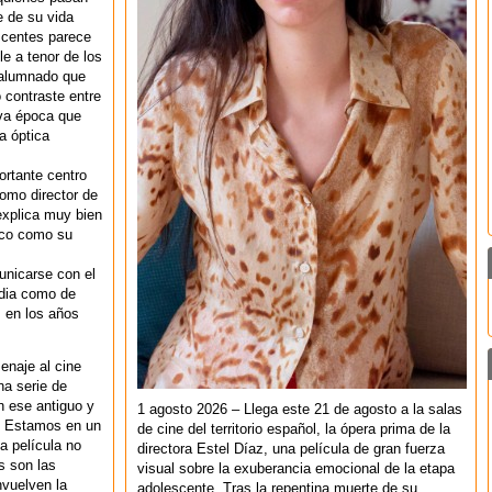
e de su vida
centes parece
le a tenor de los
 alumnado que
 contraste entre
eva época que
a óptica
rtante centro
como director de
explica muy bien
lico como su
unicarse con el
edia como de
 en los años
enaje al cine
na serie de
n ese antiguo y
1 agosto 2026 – Llega este 21 de agosto a la salas
. Estamos en un
de cine del territorio español, la ópera prima de la
a película no
directora Estel Díaz, una película de gran fuerza
s son las
visual sobre la exuberancia emocional de la etapa
vuelven la
adolescente. Tras la repentina muerte de su