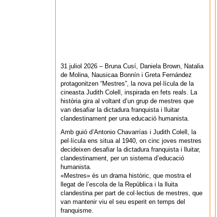
31 juliol 2026 – Bruna Cusí, Daniela Brown, Natalia
de Molina, Nausicaa Bonnín i Greta Fernández
protagonitzen “Mestres”, la nova pel·lícula de la
cineasta Judith Colell, inspirada en fets reals. La
història gira al voltant d’un grup de mestres que
van desafiar la dictadura franquista i lluitar
clandestinament per una educació humanista.
Amb guió d’Antonio Chavarrías i Judith Colell, la
pel·lícula ens situa al 1940, on cinc joves mestres
decideixen desafiar la dictadura franquista i lluitar,
clandestinament, per un sistema d’educació
humanista.
«Mestres» és un drama històric, que mostra el
llegat de l’escola de la República i la lluita
clandestina per part de col·lectius de mestres, que
van mantenir viu el seu esperit en temps del
franquisme.