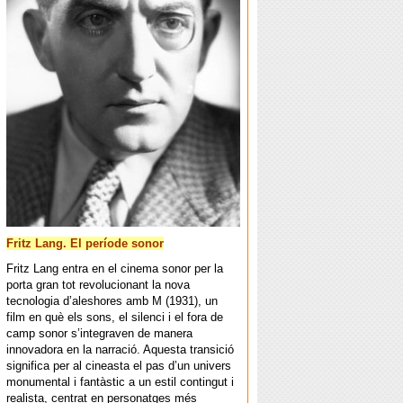
Fritz Lang. El període sonor
Fritz Lang entra en el cinema sonor per la
porta gran tot revolucionant la nova
tecnologia d’aleshores amb M (1931), un
film en què els sons, el silenci i el fora de
camp sonor s’integraven de manera
innovadora en la narració. Aquesta transició
significa per al cineasta el pas d’un univers
monumental i fantàstic a un estil contingut i
realista, centrat en personatges més