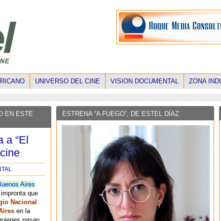
ERICANO
UNIVERSO DEL CINE
VISION DOCUMENTAL
ZONA IND
O EN ESTE
ESTRENA “A FUEGO”, DE ESTEL DÍAZ
 a “El
 cine
NTAL
Buenos Aires
 impronta que
gio Nacional
Aires
en la
quienes pasan