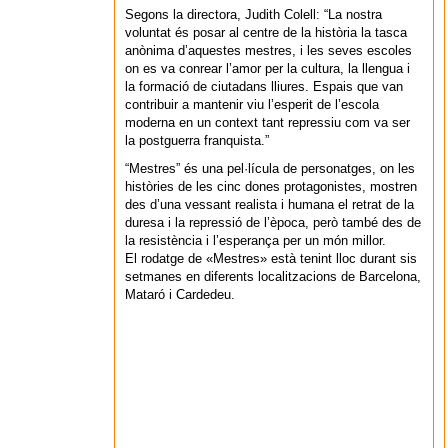
Segons la directora, Judith Colell: “La nostra
voluntat és posar al centre de la història la tasca
anònima d’aquestes mestres, i les seves escoles
on es va conrear l’amor per la cultura, la llengua i
la formació de ciutadans lliures. Espais que van
contribuir a mantenir viu l’esperit de l’escola
moderna en un context tant repressiu com va ser
la postguerra franquista.”
“Mestres” és una pel·lícula de personatges, on les
històries de les cinc dones protagonistes, mostren
des d’una vessant realista i humana el retrat de la
duresa i la repressió de l’època, però també des de
la resistència i l’esperança per un món millor.
El rodatge de «Mestres» està tenint lloc durant sis
setmanes en diferents localitzacions de Barcelona,
Mataró i Cardedeu.