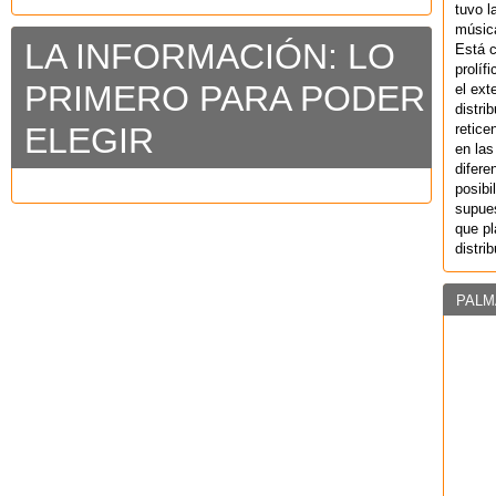
tuvo l
música
LA INFORMACIÓN: LO
Está 
prolíf
PRIMERO PARA PODER
el ext
distri
retice
ELEGIR
en las
difere
posibi
supues
que pl
distri
PALM