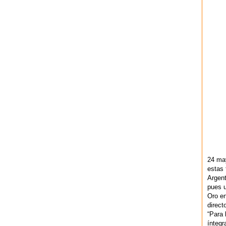
24 ma
estas 
Argent
pues u
Oro en
direct
“Para 
ínteg