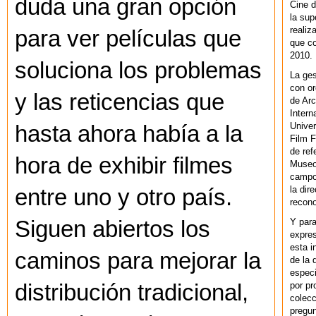
duda una gran opción
Cine d
la sup
realiz
para ver películas que
que co
2010.
soluciona los problemas
La ges
con or
y las reticencias que
de Arc
Intern
Univer
hasta ahora había a la
Film F
de ref
hora de exhibir filmes
Museo
campo 
la dir
entre uno y otro país.
recono
Y par
Siguen abiertos los
expres
esta i
caminos para mejorar la
de la 
especi
por pr
distribución tradicional,
colecc
pregun