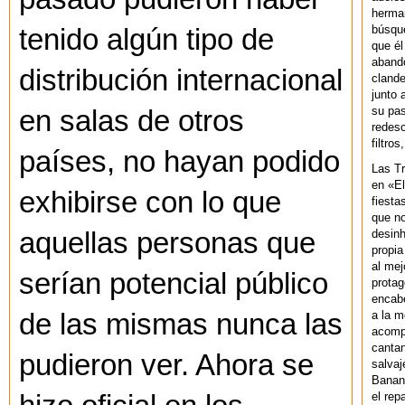
herman
búsque
tenido algún tipo de
que él
abando
distribución internacional
clande
junto 
su pas
en salas de otros
redesc
filtros
países, no hayan podido
Las T
en «El
exhibirse con lo que
fiesta
que no
desinh
aquellas personas que
propia
al mej
serían potencial público
protag
encab
a la m
de las mismas nunca las
acompa
cantan
pudieron ver. Ahora se
salvaj
Banan
el rep