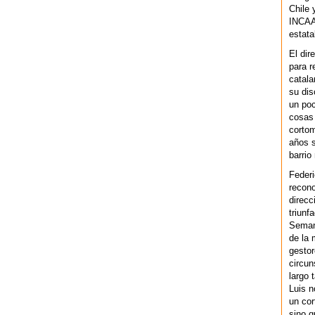
Chile 
INCAA 
estata
El dir
para r
catala
su dis
un po
cosas 
cortom
años s
barrio
Federi
recono
direcc
triunf
Semana
de la 
gestor
circun
largo 
Luis n
un cor
sino q