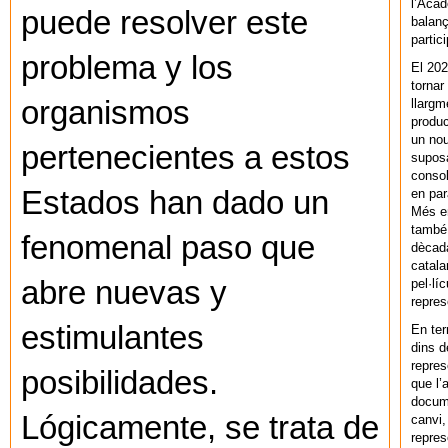
l’Acad
puede resolver este
balanç
partic
problema y los
El 202
tornar
organismos
llargm
produc
un nou
pertenecientes a estos
supos
consol
Estados han dado un
en par
Més en
també 
fenomenal paso que
dècada
catala
abre nuevas y
pel·lí
repres
estimulantes
En ter
dins d
repres
posibilidades.
que l’
docum
Lógicamente, se trata de
canvi,
repres