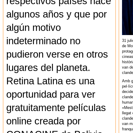
respectivos países hace
algunos años y que por
algún motivo
indeterminado no
31 jul
de Mol
protag
pudieron verse en otros
cineas
històr
lugares del planeta.
van de
cland
Retina Latina es una
Amb gu
pel·lí
oportunidad para ver
decide
clande
human
gratuitamente películas
«Mestr
llegat 
online creada por
clande
van ma
franq