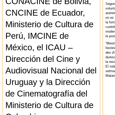
CONACINE de Bolivia,
Segons
volunt
CNCINE de Ecuador,
anònim
on es 
Ministerio de Cultura de
la for
contri
modern
Perú, IMCINE de
la pos
“Mestr
México, el ICAU –
històr
des d’
Dirección del Cine y
duresa
la res
El rod
Audiovisual Nacional del
setman
Mataró
Uruguay y la Dirección
de Cinematografía del
Ministerio de Cultura de