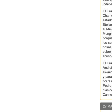
indepe
El jur
Chan-w
estad
Stella
al Mej
Mungiu
porque
los se
cosas,
sobre 
abusos
El Gra
Andrei
ex-aeq
y para
por “L
Pedro 
clásic
Canne
27 M