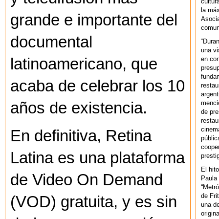
cultur
la máx
grande e importante del
Asoci
comuni
documental
“Duran
una vi
en con
latinoamericano, que
presup
fundam
acaba de celebrar los 10
restau
argent
mencio
años de existencia.
de pre
restau
cinema
En definitiva, Retina
públic
cooper
Latina es una plataforma
presti
El hit
de Video On Demand
Paula 
“Metró
de Fri
(VOD) gratuita, y es sin
una de
origin