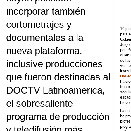
incorporar también
cortometrajes y
19 jun
para e
documentales a la
Gobie
Jorge 
nueva plataforma,
porteñ
quien 
de las
inclusive producciones
ver co
invest
que fueron destinadas al
Didier
ha sid
frente
DOCTV Latinoamerica,
seguir
espaci
el sobresaliente
breve
La dec
programa de producción
ha pr
profes
progra
y teledifusión más