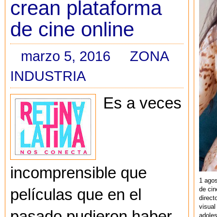
crean plataforma
de cine online
marzo 5, 2016
ZONA
INDUSTRIA
Es a veces
incomprensible que
1 agos
de cin
películas que en el
direct
visual
pasado pudieron haber
adoles