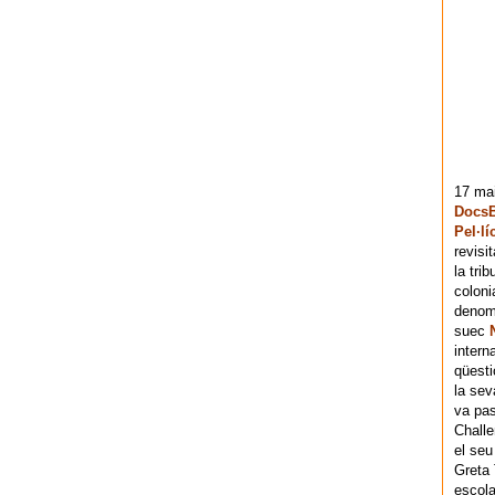
17 mai
DocsB
Pel·lí
revisi
la tri
coloni
denomi
suec
intern
qüesti
la sev
va pas
Chall
el seu
Greta 
escola