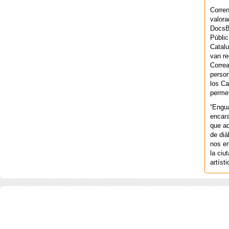
Corren
valora
DocsBa
Públic
Catalu
van re
Correa
person
los Ca
permet
“Engu
encara
que aq
de dià
nos en
la ciu
artíst
COPYRIGHT 2026 ©AGENCIA 
BARCELONA. CATALUNYA. - A