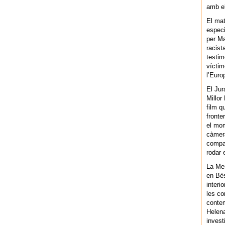
amb el
El mat
especi
per Ma
racist
testim
víctim
l’Euro
El Jur
Millor
film q
fronte
el mom
càmera
compar
rodar 
La Men
en Bès
interi
les co
contem
Helena
invest