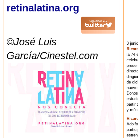
retinalatina.org
©José Luis
3 juni
Ricar
García/Cinestel.com
la 74 
celebr
presen
direct
dirigi
de dic
nueve 
Donost
estudi
partir
y músi
Ricar
Adolfo
partic
estren