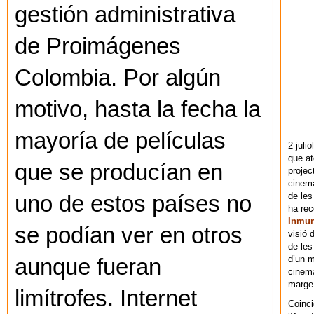
gestión administrativa
de Proimágenes
Colombia. Por algún
motivo, hasta la fecha la
mayoría de películas
2 juli
que at
que se producían en
projec
cinema
de les
uno de estos países no
ha re
Inmu
se podían ver en otros
visió 
de les
d’un m
aunque fueran
cinema
marge 
limítrofes. Internet
Coinci