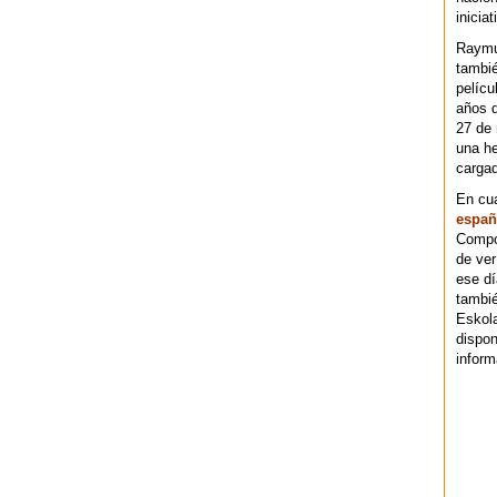
iniciat
Raymu
tambié
pelícu
años d
27 de 
una he
cargad
En cu
españ
Compos
de ver
ese dí
tambié
Eskol
dispo
inform