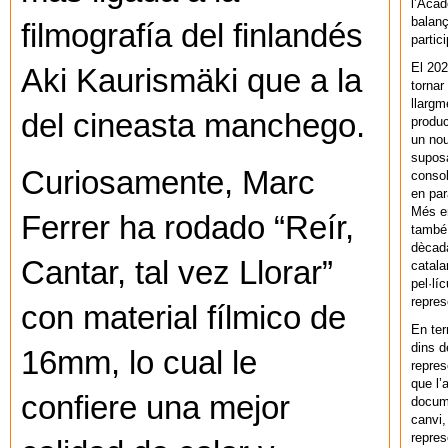
l’Acad
balanç
filmografía del finlandés
partic
El 202
Aki Kaurismäki que a la
tornar
llargm
del cineasta manchego.
produc
un nou
supos
Curiosamente, Marc
consol
en par
Més en
Ferrer ha rodado “Reír,
també 
dècada
Cantar, tal vez Llorar”
catala
pel·lí
repres
con material fílmico de
En ter
dins d
16mm, lo cual le
repres
que l’
confiere una mejor
docum
canvi,
repres