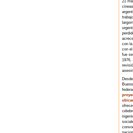
21 ma
cineas
argent
trabaj
largom
urgent
perdid
acrece
con la
con el
fue se
1976,
revisi
asesin
Desde 
Bueno
federa
proye
ubica
ofrece
célebr
ingeni
social
convoc
nacion