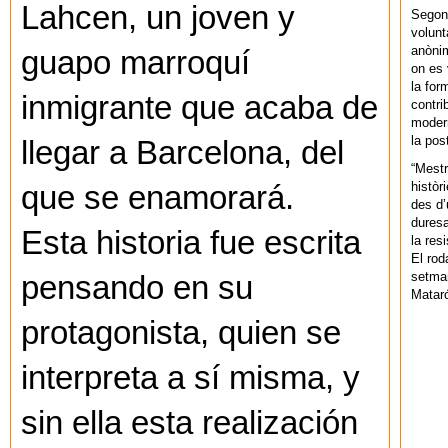
Lahcen, un joven y
Segons
volunt
anònim
guapo marroquí
on es 
la for
inmigrante que acaba de
contri
modern
la pos
llegar a Barcelona, del
“Mestr
històr
que se enamorará.
des d’
duresa
Esta historia fue escrita
la res
El rod
setman
pensando en su
Mataró
protagonista, quien se
interpreta a sí misma, y
sin ella esta realización