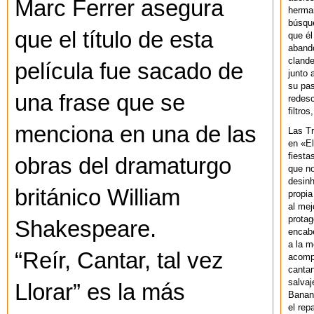
Marc Ferrer asegura
herman
búsque
que el título de esta
que él
abando
clande
película fue sacado de
junto 
su pas
una frase que se
redesc
filtros
menciona en una de las
Las T
en «El
fiesta
obras del dramaturgo
que no
desinh
británico William
propia
al mej
protag
Shakespeare.
encab
a la m
“Reír, Cantar, tal vez
acompa
cantan
salvaj
Llorar” es la más
Banan
el rep