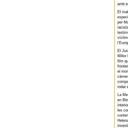
amb el
El mat
especi
per Ma
racist
testim
víctim
l’Euro
El Jur
Millor
film q
fronte
el mom
càmera
compar
rodar 
La Men
en Bès
interi
les co
contem
Helena
invest