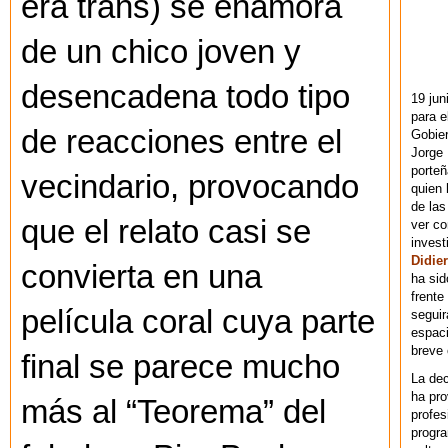
era trans) se enamora
de un chico joven y
desencadena todo tipo
19 jun
para e
de reacciones entre el
Gobie
Jorge 
porteñ
vecindario, provocando
quien 
de las
que el relato casi se
ver co
invest
Didier
convierta en una
ha sid
frente
película coral cuya parte
seguir
espaci
breve
final se parece mucho
La dec
ha pr
más al “Teorema” del
profes
progra