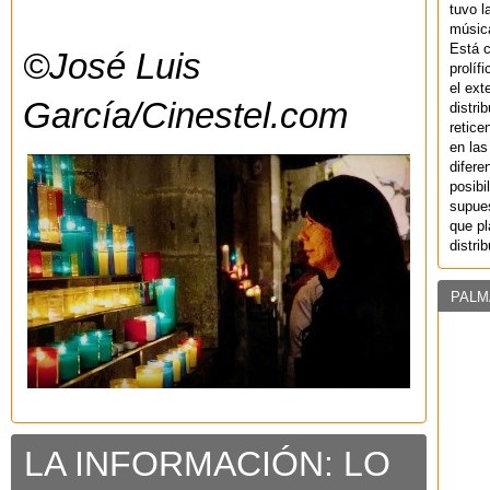
tuvo l
música
Está 
©José Luis
prolíf
el ext
García/Cinestel.com
distri
retice
en las
difere
posibi
supues
que pl
distri
PALM
LA INFORMACIÓN: LO