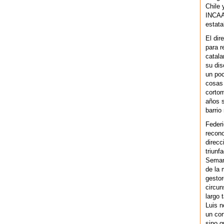
Chile 
INCAA 
estata
El dir
para r
catala
su dis
un po
cosas 
cortom
años s
barrio
Federi
recono
direcc
triunf
Semana
de la 
gestor
circun
largo 
Luis n
un cor
sino q