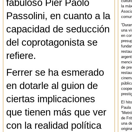
fabuloso Pier Paolo
cultur
la máx
Asoci
Passolini, en cuanto a la
comuni
“Duran
capacidad de seducción
una vi
en con
del coprotagonista se
presup
fundam
restau
refiere.
argent
mencio
de pre
Ferrer se ha esmerado
restau
cinema
en dotarle al guion de
públic
cooper
presti
ciertas implicaciones
El hit
Paula 
que tienen más que ver
“Metró
de Fri
con la realidad política
una de
origin