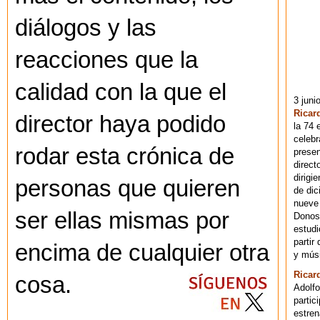
diálogos y las
reacciones que la
calidad con la que el
3 juni
Ricar
director haya podido
la 74 
celebr
rodar esta crónica de
presen
direct
dirigi
personas que quieren
de dic
nueve 
ser ellas mismas por
Donost
estudi
partir
encima de cualquier otra
y músi
Ricar
cosa.
Adolfo
partic
estren