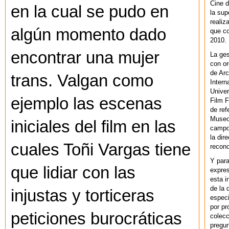
Cine d
en la cual se pudo en
la sup
realiz
algún momento dado
que co
2010.
encontrar una mujer
La ges
con or
de Arc
trans. Valgan como
Intern
Univer
ejemplo las escenas
Film F
de ref
Museo
iniciales del film en las
campo 
la dir
cuales Toñi Vargas tiene
recono
Y par
que lidiar con las
expres
esta i
de la 
injustas y torticeras
especi
por pr
peticiones burocráticas
colecc
pregun