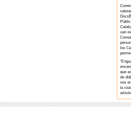
Corren
valora
DocsBa
Públic
Catalu
van re
Correa
person
los Ca
permet
“Engu
encara
que aq
de dià
nos en
la ciu
artíst
COPYRIGHT 2026 ©AGENCIA 
BARCELONA. CATALUNYA. - A