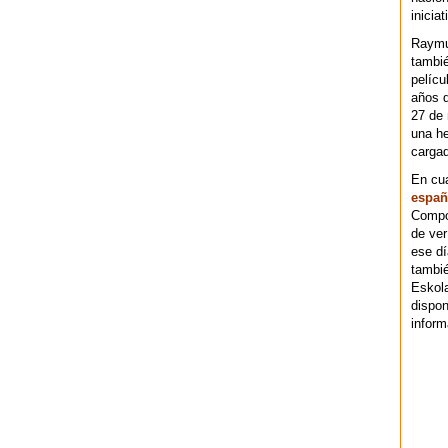
iniciat
Raymu
tambié
pelícu
años d
27 de 
una he
cargad
En cu
españ
Compos
de ver
ese dí
tambié
Eskol
dispo
inform