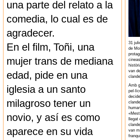
una parte del relato a la
comedia, lo cual es de
agradecer.
31 jul
En el film, Toñi, una
de Mol
protag
mujer trans de mediana
cineas
històr
van de
edad, pide en una
cland
Amb gu
iglesia a un santo
pel·lí
decide
milagroso tener un
clande
human
«Mestr
novio, y así es como
llegat 
clande
aparece en su vida
van ma
franq