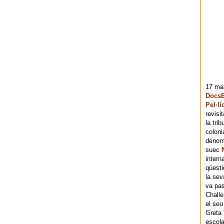
17 mai
DocsB
Pel·lí
revisi
la tri
coloni
denomi
suec
intern
qüesti
la sev
va pas
Chall
el seu
Greta 
escola