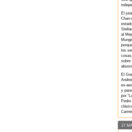
indepe
El jur
Chan-w
estad
Stella
al Mej
Mungiu
porque
los se
cosas,
sobre 
abusos
El Gra
Andrei
ex-aeq
y para
por “L
Pedro 
clásic
Canne
27 M