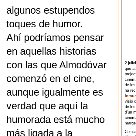
algunos estupendos
toques de humor.
Ahí podríamos pensar
en aquellas historias
con las que Almodóvar
2 juli
que at
projec
comenzó en el cine,
cinema
de les
aunque igualmente es
ha re
Inmu
visió 
verdad que aquí la
de les
d’un m
humorada está mucho
cinema
marge 
más ligada a la
Coinci