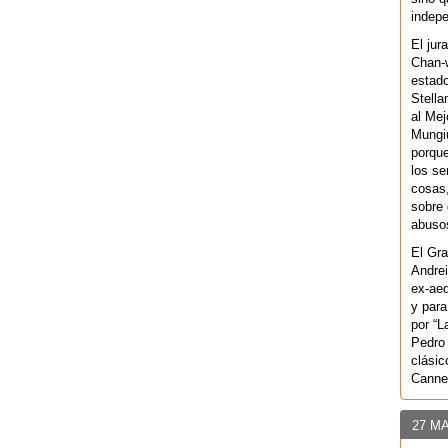
indepe
El jur
Chan-w
estad
Stella
al Mej
Mungiu
porque
los se
cosas,
sobre 
abusos
El Gra
Andrei
ex-aeq
y para
por “L
Pedro 
clásic
Canne
27 M