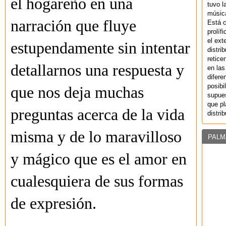
el hogareño en una
tuvo l
música
narración que fluye
Está 
prolíf
el ext
estupendamente sin intentar
distri
retice
detallarnos una respuesta y
en las
difere
posibi
que nos deja muchas
supues
que pl
preguntas acerca de la vida
distri
misma y de lo maravilloso
PALM
y mágico que es el amor en
cualesquiera de sus formas
de expresión.