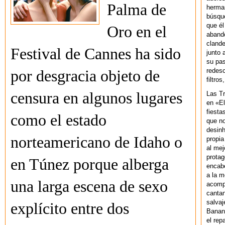
Palma de
herman
búsque
que él
Oro en el
abando
clande
Festival de Cannes ha sido
junto 
su pas
redesc
por desgracia objeto de
filtros
censura en algunos lugares
Las T
en «El
fiesta
como el estado
que no
desinh
norteamericano de Idaho o
propia
al mej
protag
en Túnez porque alberga
encab
a la m
una larga escena de sexo
acompa
cantan
salvaj
explícito entre dos
Banan
el rep