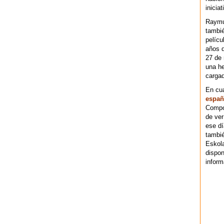
iniciat
Raymu
tambié
pelícu
años d
27 de 
una he
cargad
En cu
españ
Compos
de ver
ese dí
tambié
Eskol
dispo
inform