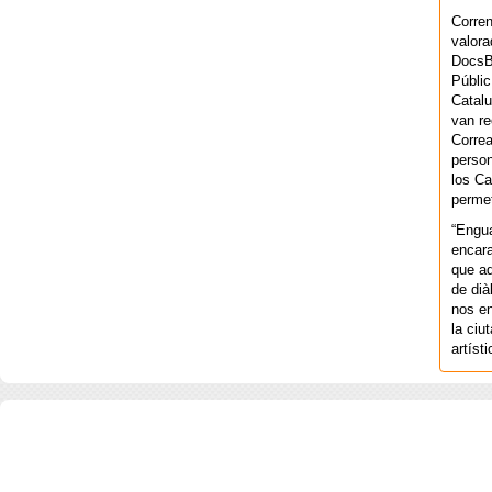
Corren
valora
DocsBa
Públic
Catalu
van re
Correa
person
los Ca
permet
“Engu
encara
que aq
de dià
nos en
la ciu
artíst
COPYRIGHT 2026 ©AGENCIA 
BARCELONA. CATALUNYA. - A