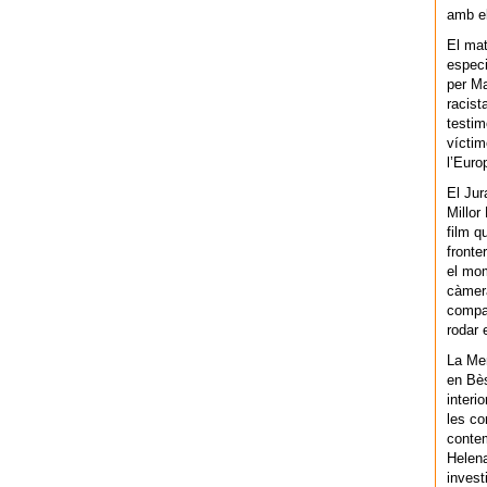
amb el
El mat
especi
per Ma
racist
testim
víctim
l’Euro
El Jur
Millor
film q
fronte
el mom
càmera
compar
rodar 
La Men
en Bès
interi
les co
contem
Helena
invest