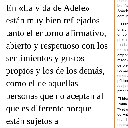
cultur
En «La vida de Adèle»
la máx
Asoci
comuni
están muy bien reflejados
“Duran
una vi
tanto el entorno afirmativo,
en con
presup
abierto y respetuoso con los
fundam
restau
argent
sentimientos y gustos
mencio
de pre
propios y los de los demás,
restau
cinema
como el de aquellas
públic
cooper
presti
personas que no aceptan al
El hit
Paula 
que es diferente porque
“Metró
de Fri
están sujetos a
una de
origin