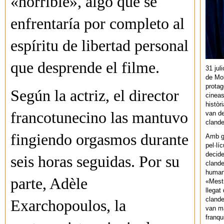
«horrible», algo que se
enfrentaría por completo al
espíritu de libertad personal
que desprende el filme.
31 jul
de Mol
protag
Según la actriz, el director
cineas
històr
francotunecino las mantuvo
van de
cland
fingiendo orgasmos durante
Amb gu
pel·lí
decide
seis horas seguidas. Por su
clande
human
parte, Adèle
«Mestr
llegat 
clande
Exarchopoulos, la
van ma
franq