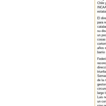
Chile 
INCAA 
estata
El dir
para r
catala
su dis
un po
cosas 
cortom
años s
barrio
Federi
recono
direcc
triunf
Semana
de la 
gestor
circun
largo 
Luis n
un cor
sino q