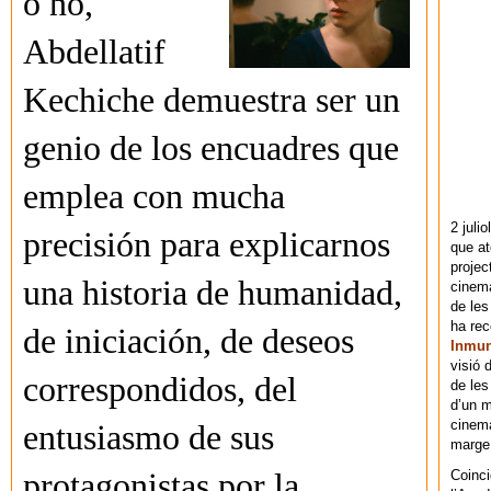
o no,
Abdellatif
Kechiche demuestra ser un
genio de los encuadres que
emplea con mucha
2 juli
precisión para explicarnos
que at
projec
una historia de humanidad,
cinema
de les
ha re
de iniciación, de deseos
Inmu
visió 
correspondidos, del
de les
d’un m
cinema
entusiasmo de sus
marge 
Coinci
protagonistas por la