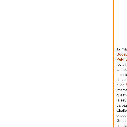
17 mai
DocsB
Pel·lí
revisi
la tri
coloni
denomi
suec
intern
qüesti
la sev
va pas
Chall
el seu
Greta 
escola