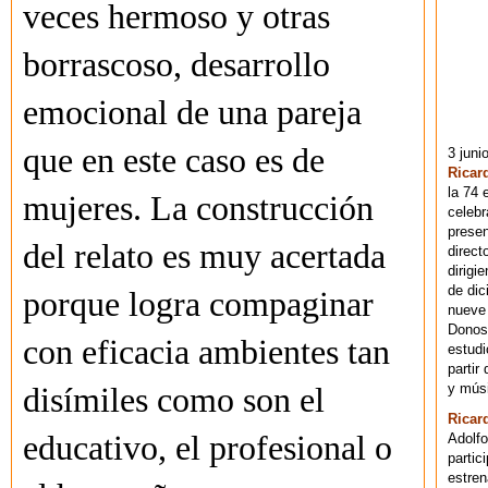
veces hermoso y otras
borrascoso, desarrollo
emocional de una pareja
que en este caso es de
3 juni
Ricar
la 74 
mujeres. La construcción
celebr
presen
del relato es muy acertada
direct
dirigi
de dic
porque logra compaginar
nueve 
Donost
con eficacia ambientes tan
estudi
partir
y músi
disímiles como son el
Ricar
educativo, el profesional o
Adolfo
partic
estren