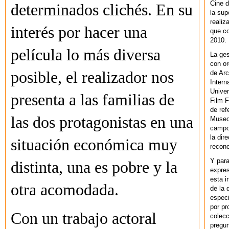
Cine d
determinados clichés. En su
la sup
realiz
interés por hacer una
que co
2010.
película lo más diversa
La ges
con or
posible, el realizador nos
de Arc
Intern
Univer
presenta a las familias de
Film F
de ref
las dos protagonistas en una
Museo
campo 
la dir
situación económica muy
recono
Y par
distinta, una es pobre y la
expres
esta i
otra acomodada.
de la 
especi
por pr
Con un trabajo actoral
colecc
pregun