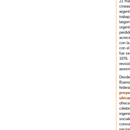
21 ma
cineas
argent
trabaj
largom
urgent
perdid
acrece
con la
con el
fue se
1976,
revisi
asesin
Desde 
Bueno
federa
proye
ubica
ofrece
célebr
ingeni
social
convoc
nacion