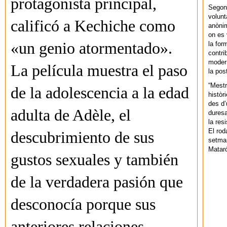
protagonista principal,
Segons
volunt
calificó a Kechiche como
anònim
on es 
«un genio atormentado».
la for
contri
modern
La película muestra el paso
la pos
“Mestr
de la adolescencia a la edad
històr
des d’
adulta de Adèle, el
duresa
la res
El rod
descubrimiento de sus
setman
Mataró
gustos sexuales y también
de la verdadera pasión que
desconocía porque sus
anteriores relaciones