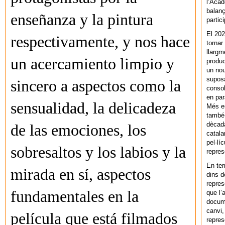
l’Acad
balanç
enseñanza y la pintura
partic
El 202
respectivamente, y nos hace
tornar
llargm
un acercamiento limpio y
produc
un nou
supos
sincero a aspectos como la
consol
en par
sensualidad, la delicadeza
Més en
també 
dècada
de las emociones, los
catala
pel·lí
sobresaltos y los labios y la
repres
En ter
mirada en sí, aspectos
dins d
repres
fundamentales en la
que l’
docum
canvi,
película que está filmados
repres