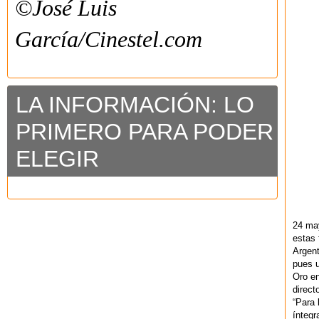
©José Luis
García/Cinestel.com
LA INFORMACIÓN: LO
PRIMERO PARA PODER
ELEGIR
24 ma
estas 
Argent
pues u
Oro en
direct
“Para 
ínteg