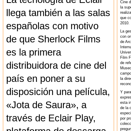
Cine d
la sup
llega también a las salas
realiz
que co
2010.
españolas con motivo
La ges
de que Sherlock Films
con or
de Arc
Intern
es la primera
Univer
Film F
distribuidora de cine del
de ref
Museo
campo 
país en poner a su
la dir
recono
disposición una película,
Y par
expres
«Jota de Saura», a
esta i
de la 
especi
través de Eclair Play,
por pr
colecc
pregun