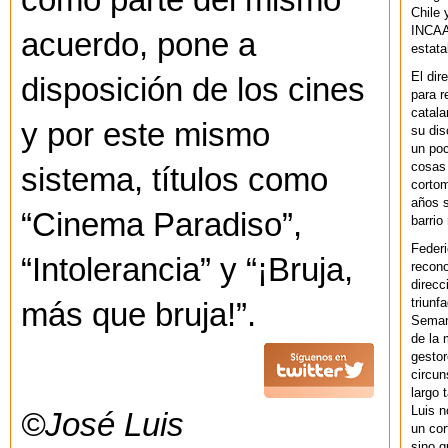
como parte del mismo
Chile 
INCAA 
acuerdo, pone a
estata
El dir
disposición de los cines
para r
catala
y por este mismo
su dis
un po
cosas 
sistema, títulos como
cortom
años s
“Cinema Paradiso”,
barrio
Federi
“Intolerancia” y “¡Bruja,
recono
direcc
triunf
más que bruja!”.
Semana
de la 
gestor
circun
largo 
Luis n
©José Luis
un cor
sino q