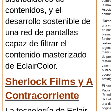
cultur
la máx
contenidos, y el
Asoci
comuni
desarrollo sostenible de
“Duran
una vi
en con
una red de pantallas
presup
fundam
capaz de filtrar el
restau
argent
mencio
contenido masterizado
de pre
restau
de EclairColor.
cinema
públic
cooper
Sherlock Films y A
presti
El hit
Paula 
Contracorriente
“Metró
de Fri
una de
origin
La tecnología de Eclair