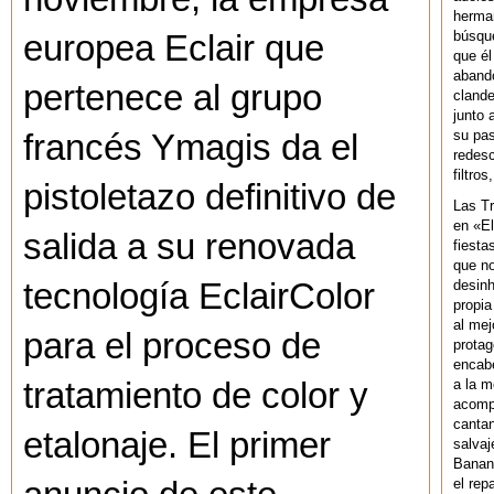
herman
búsque
europea Eclair que
que él
abando
pertenece al grupo
clande
junto 
su pas
francés Ymagis da el
redesc
filtros
pistoletazo definitivo de
Las T
en «El
salida a su renovada
fiesta
que no
desinh
tecnología EclairColor
propia
al mej
para el proceso de
protag
encab
a la m
tratamiento de color y
acompa
cantan
etalonaje. El primer
salvaj
Banan
el rep