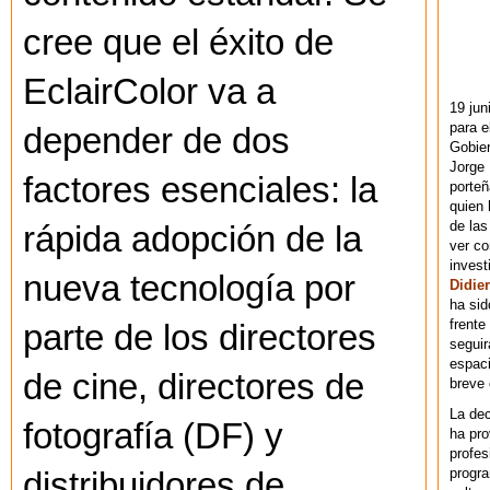
cree que el éxito de
EclairColor va a
19 jun
para e
depender de dos
Gobie
Jorge 
factores esenciales: la
porteñ
quien 
de las
rápida adopción de la
ver co
invest
nueva tecnología por
Didier
ha sid
frente
parte de los directores
seguir
espaci
de cine, directores de
breve
La dec
fotografía (DF) y
ha pr
profes
progra
distribuidores de