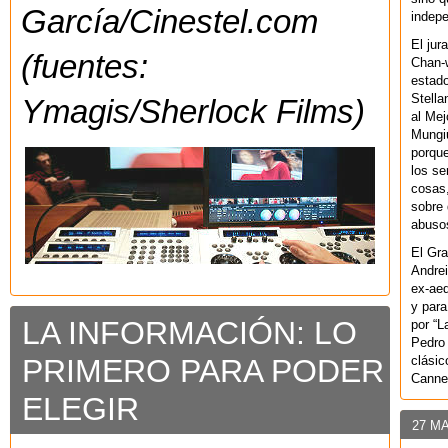
García/Cinestel.com
indepe
El jur
(fuentes:
Chan-w
estad
Stella
Ymagis/Sherlock Films)
al Mej
Mungiu
porque
los se
cosas,
sobre 
abusos
El Gra
Andrei
ex-aeq
y para
LA INFORMACIÓN: LO
por “L
Pedro 
clásic
PRIMERO PARA PODER
Canne
ELEGIR
27 M