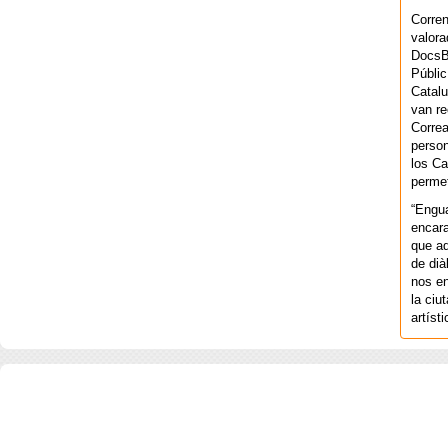
Corren
valora
DocsBa
Públic
Catalu
van re
Correa
person
los Ca
permet
“Engu
encara
que aq
de dià
nos en
la ciu
artíst
COPYRIGHT 2026 ©AGENCIA 
BARCELONA. CATALUNYA. - A