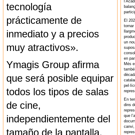
l’Acad
tecnología
balanç
partic
prácticamente de
El 202
tornar
inmediato y a precios
llargm
produc
un nou
muy atractivos».
supos
consol
en par
Ymagis Group afirma
Més en
també 
dècada
que será posible equipar
catala
pel·lí
todos los tipos de salas
repres
En ter
de cine,
dins d
repres
que l’
independientemente del
docum
canvi,
tamaño de la pantalla,
repres