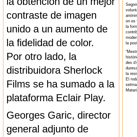
la obtención de un mejor
Segons
volunt
contraste de imagen
anònim
on es 
unido a un aumento de
la for
contri
modern
la fidelidad de color.
la pos
“Mestr
Por otro lado, la
històr
des d’
distribuidora Sherlock
duresa
la res
El rod
Films se ha sumado a la
setman
Mataró
plataforma Eclair Play.
Georges Garic, director
general adjunto de