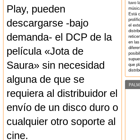
tuvo l
Play, pueden
música
Está 
prolíf
descargarse -bajo
el ext
distri
demanda- el DCP de la
retice
en las
difere
película «Jota de
posibi
supues
Saura» sin necesidad
que pl
distri
alguna de que se
PALM
requiera al distribuidor el
envío de un disco duro o
cualquier otro soporte al
cine.