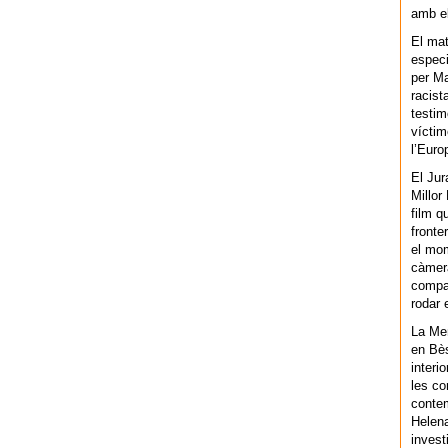
amb el
El mat
especi
per Ma
racist
testim
víctim
l’Euro
El Jur
Millor
film q
fronte
el mom
càmera
compar
rodar 
La Men
en Bès
interi
les co
contem
Helena
invest