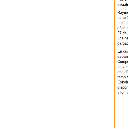
iniciat
Raymu
tambié
pelícu
años d
27 de 
una he
cargad
En cu
españ
Compos
de ver
ese dí
tambié
Eskol
dispo
inform