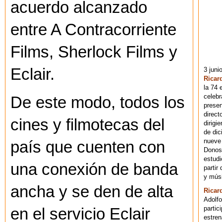
acuerdo alcanzado
entre A Contracorriente
Films, Sherlock Films y
Eclair.
3 juni
Ricar
la 74 
celebr
De este modo, todos los
presen
direct
cines y filmotecas del
dirigi
de dic
nueve 
país que cuenten con
Donost
estudi
una conexión de banda
partir
y músi
ancha y se den de alta
Ricar
Adolfo
partic
en el servicio Eclair
estren