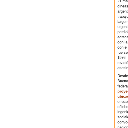
21 ma
cineas
argent
trabaj
largom
urgent
perdid
acrece
con la
con el
fue se
1976,
revisi
asesin
Desde 
Bueno
federa
proye
ubica
ofrece
célebr
ingeni
social
convoc
nacion