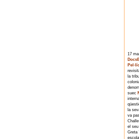
17 mai
DocsB
Pel·lí
revisi
la tri
coloni
denomi
suec
intern
qüesti
la sev
va pas
Chall
el seu
Greta 
escola