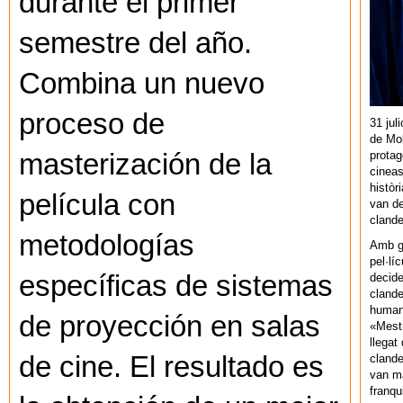
durante el primer
semestre del año.
Combina un nuevo
proceso de
31 jul
de Mol
protag
masterización de la
cineas
històr
película con
van de
cland
metodologías
Amb gu
pel·lí
específicas de sistemas
decide
clande
human
de proyección en salas
«Mestr
llegat 
de cine. El resultado es
clande
van ma
franq