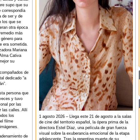
re supo que su
e correspondía
 de ser y de
n los que se
, eran otra época
o remedio más
e género para
ue era sometida.
lizadora Mariana
 Alma Cativa
mejor su
, acompañados de
al dedicado “a
án”.
esta persona que
veces y tuvo
onal por las
 las calles. Allí
odos los
1 agosto 2026 – Llega este 21 de agosto a la salas
l filme
de cine del territorio español, la ópera prima de la
 imágenes.
directora Estel Díaz, una película de gran fuerza
visual sobre la exuberancia emocional de la etapa
cadenamiento de
adolescente. Tras la repentina muerte de su