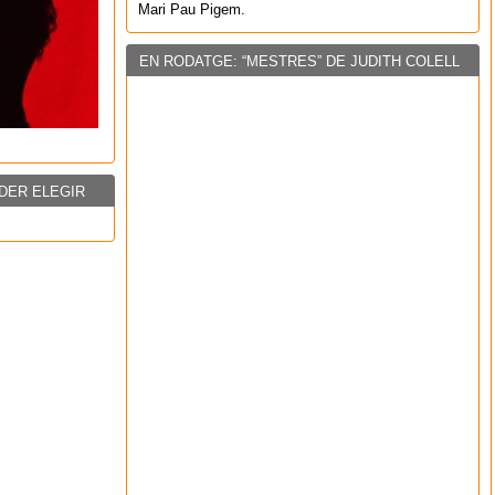
Mari Pau Pigem.
EN RODATGE: “MESTRES” DE JUDITH COLELL
DER ELEGIR