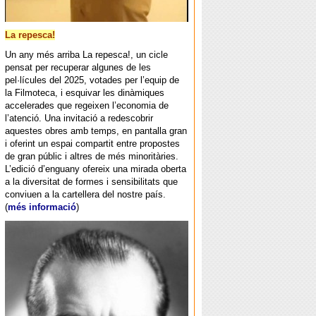
La repesca!
Un any més arriba La repesca!, un cicle
pensat per recuperar algunes de les
pel·lícules del 2025, votades per l’equip de
la Filmoteca, i esquivar les dinàmiques
accelerades que regeixen l’economia de
l’atenció. Una invitació a redescobrir
aquestes obres amb temps, en pantalla gran
i oferint un espai compartit entre propostes
de gran públic i altres de més minoritàries.
L’edició d’enguany ofereix una mirada oberta
a la diversitat de formes i sensibilitats que
conviuen a la cartellera del nostre país.
(
més informació
)