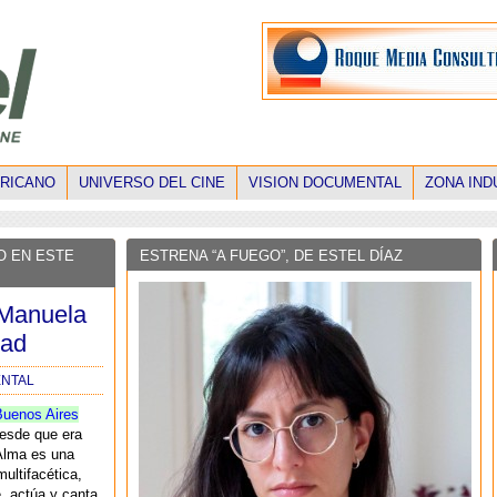
ERICANO
UNIVERSO DEL CINE
VISION DOCUMENTAL
ZONA IND
O EN ESTE
ESTRENA “A FUEGO”, DE ESTEL DÍAZ
 Manuela
dad
ENTAL
Buenos Aires
desde que era
Alma es una
multifacética,
, actúa y canta.