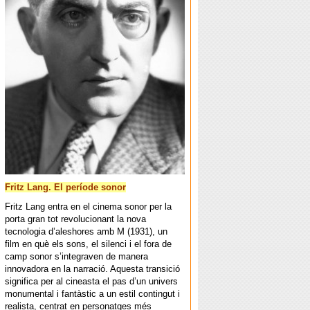
Fritz Lang. El període sonor
Fritz Lang entra en el cinema sonor per la
porta gran tot revolucionant la nova
tecnologia d’aleshores amb M (1931), un
film en què els sons, el silenci i el fora de
camp sonor s’integraven de manera
innovadora en la narració. Aquesta transició
significa per al cineasta el pas d’un univers
monumental i fantàstic a un estil contingut i
realista, centrat en personatges més