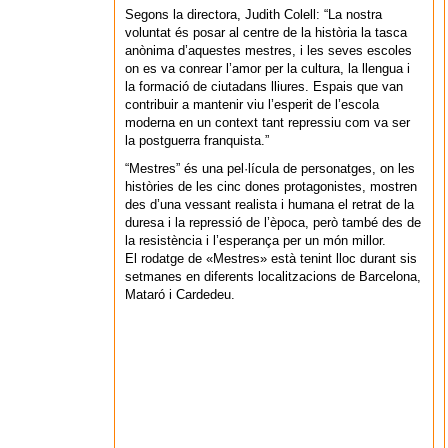
Segons la directora, Judith Colell: “La nostra
voluntat és posar al centre de la història la tasca
anònima d’aquestes mestres, i les seves escoles
on es va conrear l’amor per la cultura, la llengua i
la formació de ciutadans lliures. Espais que van
contribuir a mantenir viu l’esperit de l’escola
moderna en un context tant repressiu com va ser
la postguerra franquista.”
“Mestres” és una pel·lícula de personatges, on les
històries de les cinc dones protagonistes, mostren
des d’una vessant realista i humana el retrat de la
duresa i la repressió de l’època, però també des de
la resistència i l’esperança per un món millor.
El rodatge de «Mestres» està tenint lloc durant sis
setmanes en diferents localitzacions de Barcelona,
Mataró i Cardedeu.