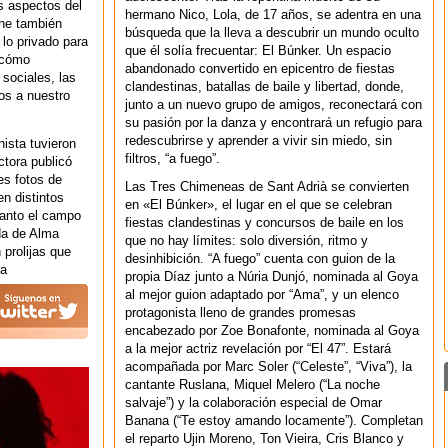
s aspectos del
hermano Nico, Lola, de 17 años, se adentra en una
one también
búsqueda que la lleva a descubrir un mundo oculto
 lo privado para
que él solía frecuentar: El Búnker. Un espacio
e cómo
abandonado convertido en epicentro de fiestas
sociales, las
clandestinas, batallas de baile y libertad, donde,
os a nuestro
junto a un nuevo grupo de amigos, reconectará con
su pasión por la danza y encontrará un refugio para
redescubrirse y aprender a vivir sin miedo, sin
nista tuvieron
filtros, “a fuego”.
ctora publicó
es fotos de
Las Tres Chimeneas de Sant Adrià se convierten
en distintos
en «El Búnker», el lugar en el que se celebran
tanto el campo
fiestas clandestinas y concursos de baile en los
ida de Alma
que no hay límites: solo diversión, ritmo y
prolijas que
desinhibición. “A fuego” cuenta con guion de la
ra
propia Díaz junto a Núria Dunjó, nominada al Goya
al mejor guion adaptado por “Ama”, y un elenco
protagonista lleno de grandes promesas
encabezado por Zoe Bonafonte, nominada al Goya
a la mejor actriz revelación por “El 47”. Estará
acompañada por Marc Soler (“Celeste”, “Viva”), la
cantante Ruslana, Miquel Melero (“La noche
salvaje”) y la colaboración especial de Omar
Banana (“Te estoy amando locamente”). Completan
el reparto Ujin Moreno, Ton Vieira, Cris Blanco y