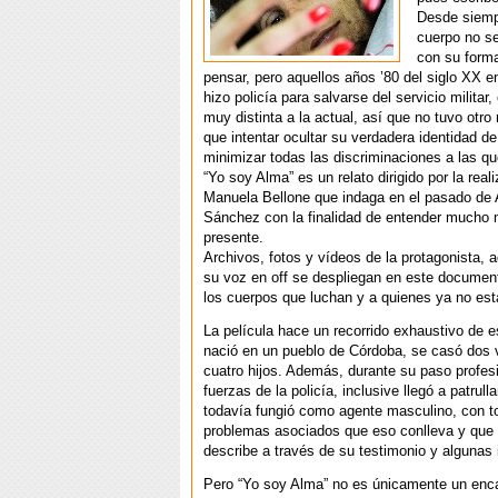
Desde siemp
cuerpo no s
con su forma
pensar, pero aquellos años ’80 del siglo XX e
hizo policía para salvarse del servicio militar
muy distinta a la actual, así que no tuvo otr
que intentar ocultar su verdadera identidad d
minimizar todas las discriminaciones a las q
“Yo soy Alma” es un relato dirigido por la rea
Manuela Bellone que indaga en el pasado de
Sánchez con la finalidad de entender mucho 
presente.
Archivos, fotos y vídeos de la protagonista
su voz en off se despliegan en este document
los cuerpos que luchan y a quienes ya no est
La película hace un recorrido exhaustivo de 
nació en un pueblo de Córdoba, se casó dos 
cuatro hijos. Además, durante su paso profesi
fuerzas de la policía, inclusive llegó a patrullar
todavía fungió como agente masculino, con t
problemas asociados que eso conlleva y que e
describe a través de su testimonio y algunas
Pero “Yo soy Alma” no es únicamente un en