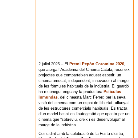
2 juliol 2026 – El
Premi Pepón Coromina 2026
,
que atorga l’Acadèmia del Cinema Català, reconeix
projectes que comparteixen aquest esperit: un
cinema arriscat, independent, innovador i al marge
de les fórmules habituals de la indústria. El guardó
ha reconegut enguany la productora
Películas
Inmundas
, del cineasta Marc Ferrer, per la seva
visió del cinema com un espai de llibertat, allunyat
de les estructures comercials habituals. Es tracta
d’un model basat en l’autogestió que aposta per un
cinema que “sobreviu, creix i es desenvolupa” al
marge de la indústria.
Coincidint amb la celebració de la Festa d’estiu,