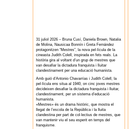
31 juliol 2026 – Bruna Cusí, Daniela Brown, Natalia
de Molina, Nausicaa Bonnín i Greta Fernández
protagonitzen “Mestres”, la nova pel·lícula de la
cineasta Judith Colell, inspirada en fets reals. La
història gira al voltant d’un grup de mestres que
van desafiar la dictadura franquista i lluitar
clandestinament per una educació humanista.
Amb guió d’Antonio Chavarrías i Judith Colell, la
pel·lícula ens situa al 1940, on cinc joves mestres
decideixen desafiar la dictadura franquista i lluitar,
clandestinament, per un sistema d’educació
humanista.
«Mestres» és un drama històric, que mostra el
llegat de l’escola de la República i la lluita
clandestina per part de col·lectius de mestres, que
van mantenir viu el seu esperit en temps del
franquisme.