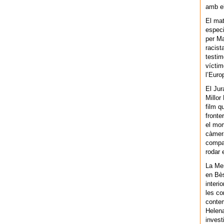
amb el
El mat
especi
per Ma
racist
testim
víctim
l’Euro
El Jur
Millor
film q
fronte
el mom
càmera
compar
rodar 
La Men
en Bès
interi
les co
contem
Helena
invest