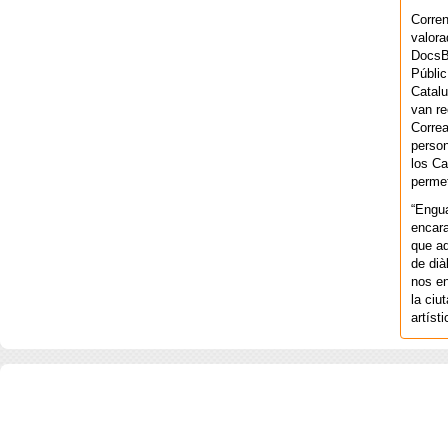
Corren
valora
DocsBa
Públic
Catalu
van re
Correa
person
los Ca
permet
“Engu
encara
que aq
de dià
nos en
la ciu
artíst
COPYRIGHT 2026 ©AGENCIA 
BARCELONA. CATALUNYA. - A