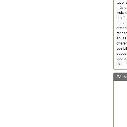
tuvo l
música
Está 
prolíf
el ext
distri
retice
en las
difere
posibi
supues
que pl
distri
PALM