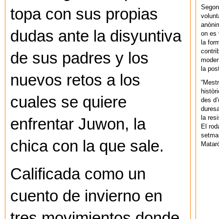
Segons
topa con sus propias
volunt
anònim
dudas ante la disyuntiva
on es 
la for
contri
de sus padres y los
modern
la pos
nuevos retos a los
“Mestr
històr
cuales se quiere
des d’
duresa
la res
enfrentar Juwon, la
El rod
setman
chica con la que sale.
Mataró
Calificada como un
cuento de invierno en
tres movimientos donde