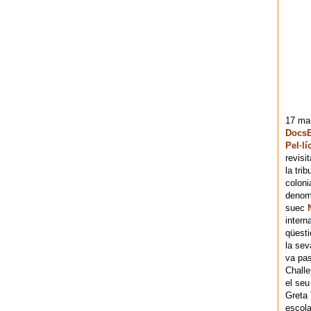
17 mai
DocsB
Pel·lí
revisi
la tri
coloni
denomi
suec
intern
qüesti
la sev
va pas
Chall
el seu
Greta 
escola