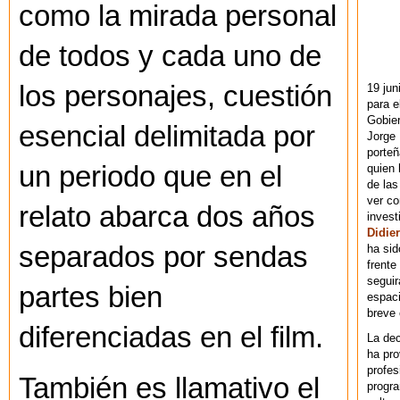
como la mirada personal
de todos y cada uno de
los personajes, cuestión
19 jun
para e
Gobie
esencial delimitada por
Jorge 
porteñ
un periodo que en el
quien 
de las
ver co
relato abarca dos años
invest
Didier
separados por sendas
ha sid
frente
seguir
partes bien
espaci
breve
diferenciadas en el film.
La dec
ha pr
profes
También es llamativo el
progra