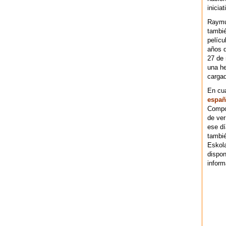
iniciat
Raymu
tambié
pelícu
años d
27 de 
una he
cargad
En cu
españ
Compos
de ver
ese dí
tambié
Eskol
dispo
inform