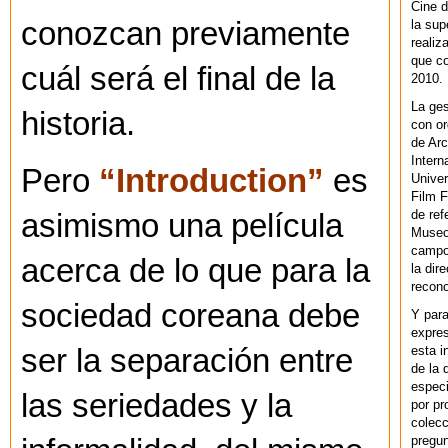
Cine d
conozcan previamente
la sup
realiz
que co
cuál será el final de la
2010.
La ges
historia.
con or
de Arc
Intern
Pero
“Introduction”
es
Univer
Film F
de ref
asimismo una película
Museo
campo 
acerca de lo que para la
la dir
recono
sociedad coreana debe
Y par
expres
esta i
ser la separación entre
de la 
especi
las seriedades y la
por pr
colecc
pregun