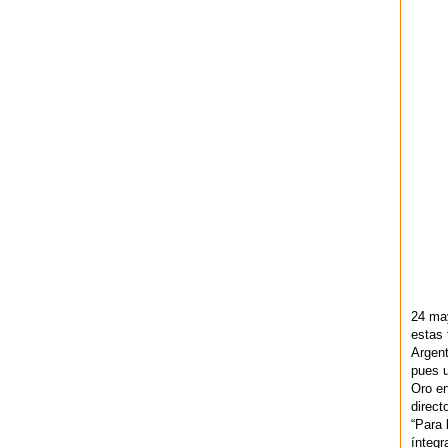
24 ma
estas 
Argent
pues u
Oro en
direct
“Para 
ínteg