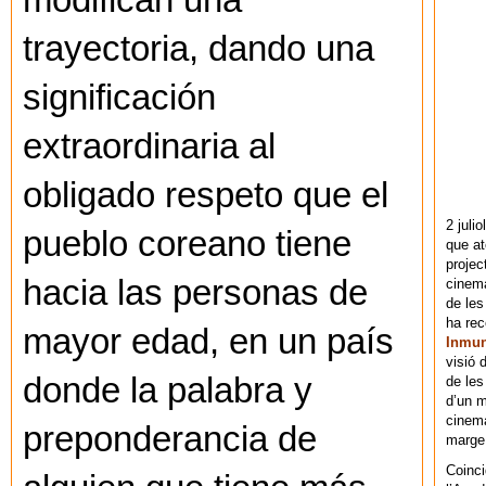
modifican una
trayectoria, dando una
significación
extraordinaria al
obligado respeto que el
2 juli
pueblo coreano tiene
que at
projec
hacia las personas de
cinema
de les
ha re
mayor edad, en un país
Inmu
visió 
donde la palabra y
de les
d’un m
cinema
preponderancia de
marge 
Coinci