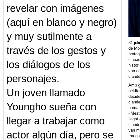
revelar con imágenes
(aquí en blanco y negro)
y muy sutilmente a
31 jul
través de los gestos y
de Mol
protag
cineas
los diálogos de los
històr
van de
personajes.
cland
Amb gu
Un joven llamado
pel·lí
decide
clande
Youngho sueña con
human
«Mestr
llegar a trabajar como
llegat 
clande
van ma
actor algún día, pero se
franq