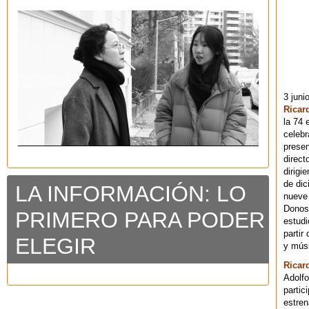
3 juni
Ricar
la 74 
celebr
presen
direct
dirigi
de dic
LA INFORMACIÓN: LO
nueve 
Donost
PRIMERO PARA PODER
estudi
partir
ELEGIR
y músi
Ricar
Adolfo
partic
estren