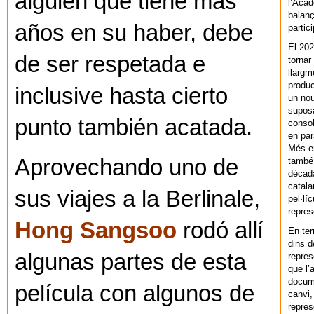
alguien que tiene más
l’Acad
balanç
años en su haber, debe
partic
El 202
de ser respetada e
tornar
llargm
produc
inclusive hasta cierto
un nou
supos
punto también acatada.
consol
en par
Més en
Aprovechando uno de
també 
dècada
catala
sus viajes a la Berlinale,
pel·lí
repres
Hong Sangsoo
rodó allí
En ter
dins d
algunas partes de esta
repres
que l’
docum
película con algunos de
canvi,
repres