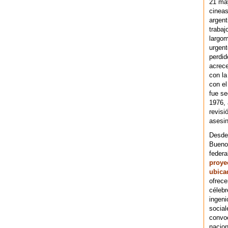
21 ma
cineas
argent
trabaj
largom
urgent
perdid
acrece
con la
con el
fue se
1976,
revisi
asesin
Desde 
Bueno
federa
proye
ubica
ofrece
célebr
ingeni
social
convoc
nacion