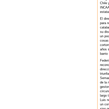
Chile 
INCAA 
estata
El dir
para r
catala
su dis
un po
cosas 
cortom
años s
barrio
Federi
recono
direcc
triunf
Semana
de la 
gestor
circun
largo 
Luis n
un cor
sino q