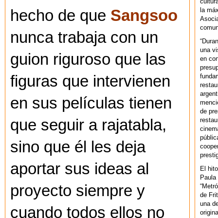
cultur
la máx
hecho de que
Sangsoo
Asoci
comuni
nunca trabaja con un
“Duran
una vi
guion riguroso que las
en con
presup
fundam
figuras que intervienen
restau
argent
en sus películas tienen
mencio
de pre
restau
que seguir a rajatabla,
cinema
públic
sino que él les deja
cooper
presti
aportar sus ideas al
El hit
Paula 
proyecto siempre y
“Metró
de Fri
una de
cuando todos ellos no
origin