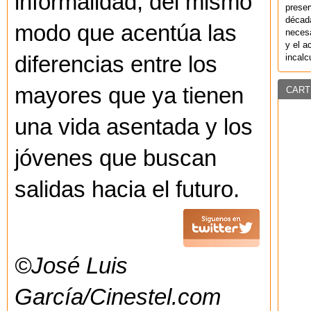
informalidad, del mismo
preser
década
modo que acentúa las
necesa
y el a
incalc
diferencias entre los
mayores que ya tienen
CART
una vida asentada y los
jóvenes que buscan
salidas hacia el futuro.
©José Luis
García/Cinestel.com