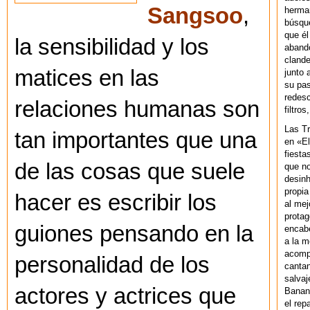
Sangsoo
,
herman
búsque
que él
la sensibilidad y los
abando
clande
matices en las
junto 
su pas
redesc
relaciones humanas son
filtros
Las T
tan importantes que una
en «El
fiesta
de las cosas que suele
que no
desinh
propia
hacer es escribir los
al mej
protag
guiones pensando en la
encab
a la m
acompa
personalidad de los
cantan
salvaj
actores y actrices que
Banan
el rep