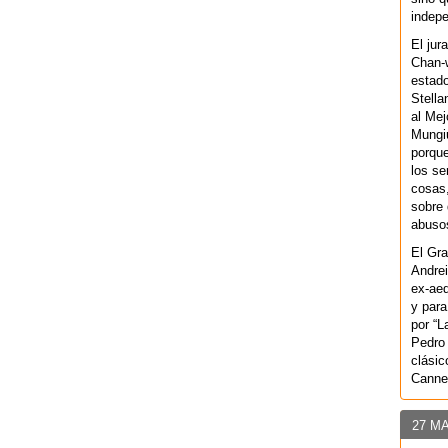
indepe
El jur
Chan-w
estad
Stella
al Mej
Mungiu
porque
los se
cosas,
sobre 
abusos
El Gra
Andrei
ex-aeq
y para
por “L
Pedro 
clásic
Canne
27 M