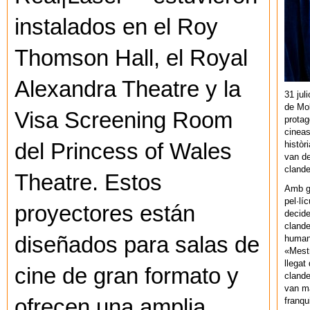
instalados en el Roy
Thomson Hall, el Royal
Alexandra Theatre y la
31 jul
de Mol
Visa Screening Room
protag
cineas
històr
del Princess of Wales
van de
cland
Theatre. Estos
Amb gu
pel·lí
proyectores están
decide
clande
diseñados para salas de
human
«Mestr
llegat 
cine de gran formato y
clande
van ma
ofrecen una amplia
franq