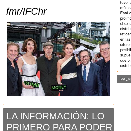
tuvo l
música
fmr/IFChr
Está 
prolíf
el ext
distri
retice
en las
difere
posibi
supues
que pl
distri
PALM
LA INFORMACIÓN: LO
PRIMERO PARA PODER