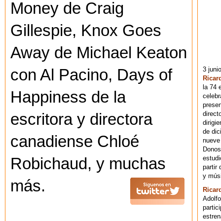
Money de Craig
Gillespie, Knox Goes
Away de Michael Keaton
3 juni
con Al Pacino, Days of
Ricar
la 74 
Happiness de la
celebr
presen
direct
escritora y directora
dirigi
de dic
canadiense Chloé
nueve 
Donost
estudi
Robichaud, y muchas
partir
y músi
más.
Ricar
Adolfo
partic
estren