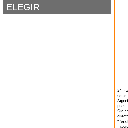
ELEGIR
24 ma
estas 
Argent
pues u
Oro en
direct
“Para 
ínteg