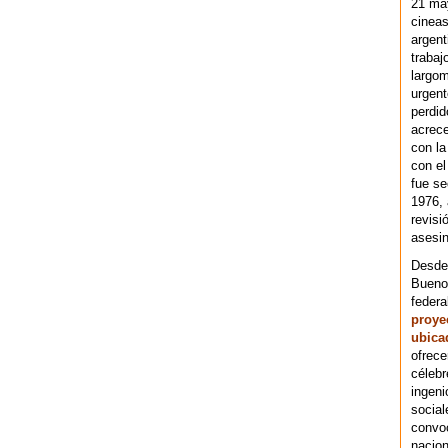
21 ma
cineas
argent
trabaj
largom
urgent
perdid
acrece
con la
con el
fue se
1976,
revisi
asesin
Desde 
Bueno
federa
proye
ubica
ofrece
célebr
ingeni
social
convoc
nacion