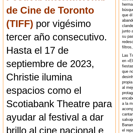
herman
de Cine de Toronto
búsque
que él
abando
(TIFF)
por vigésimo
clande
junto 
tercer año consecutivo.
su pas
redesc
filtros
Hasta el 17 de
Las T
en «El
septiembre de 2023,
fiesta
que no
Christie ilumina
desinh
propia
al mej
espacios como el
protag
encab
Scotiabank Theatre para
a la m
acompa
cantan
ayudar al festival a dar
salvaj
Banan
brillo al cine nacional e
el rep