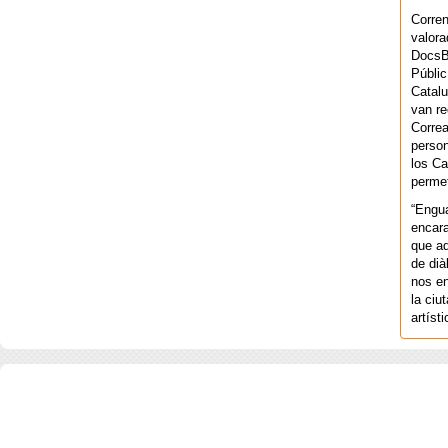
Corren
valora
DocsBa
Públic
Catalu
van re
Correa
person
los Ca
permet
“Engu
encara
que aq
de dià
nos en
la ciu
artíst
COPYRIGHT 2026 ©AGENCIA 
BARCELONA. CATALUNYA. - A