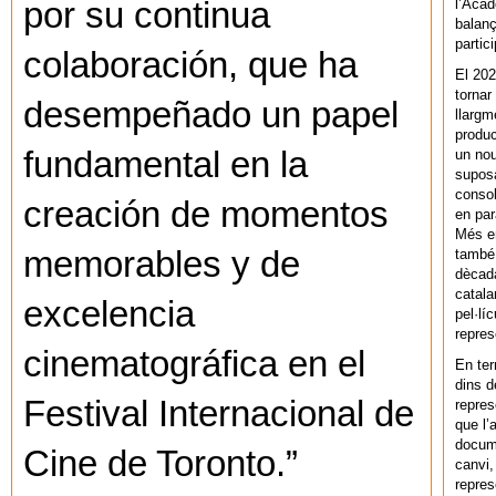
l’Acad
por su continua
balanç
partic
colaboración, que ha
El 202
tornar
desempeñado un papel
llargm
produc
fundamental en la
un nou
supos
consol
creación de momentos
en par
Més en
memorables y de
també 
dècada
catala
excelencia
pel·lí
repres
cinematográfica en el
En ter
dins d
Festival Internacional de
repres
que l’
docum
Cine de Toronto.”
canvi,
repres