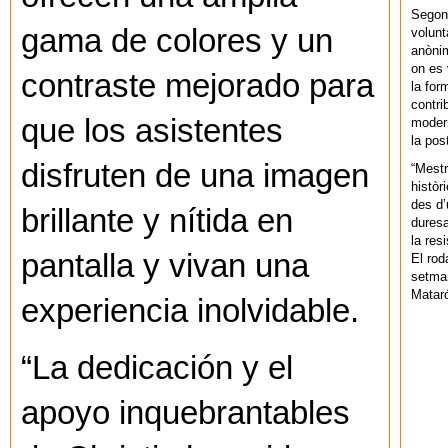
Segons
gama de colores y un
volunt
anònim
on es 
contraste mejorado para
la for
contri
que los asistentes
modern
la pos
disfruten de una imagen
“Mestr
històr
des d’
brillante y nítida en
duresa
la res
pantalla y vivan una
El rod
setman
Mataró
experiencia inolvidable.
“La dedicación y el
apoyo inquebrantables