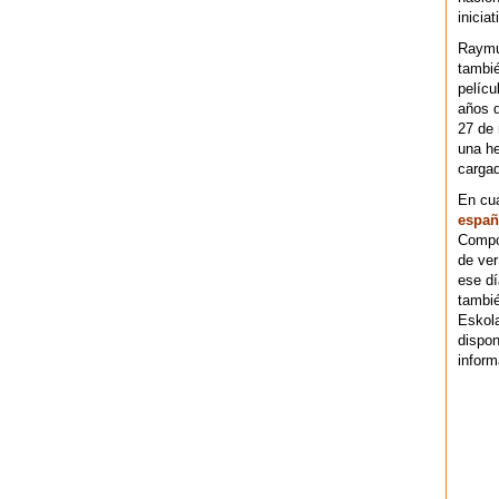
iniciat
Raymu
tambié
pelícu
años d
27 de 
una he
cargad
En cu
españ
Compos
de ver
ese dí
tambié
Eskol
dispo
inform