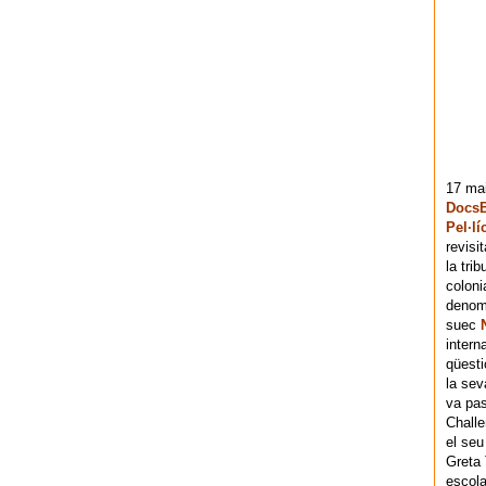
17 mai
DocsB
Pel·lí
revisi
la tri
coloni
denomi
suec
intern
qüesti
la sev
va pas
Chall
el seu
Greta 
escola