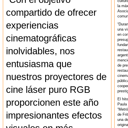
cultur
la máx
compartido de ofrecer
Asoci
comuni
experiencias
“Duran
una vi
en con
cinematográficas
presup
fundam
inolvidables, nos
restau
argent
mencio
entusiasma que
de pre
restau
nuestros proyectores de
cinema
públic
cooper
cine láser puro RGB
presti
El hit
proporcionen este año
Paula 
“Metró
impresionantes efectos
de Fri
una de
origin