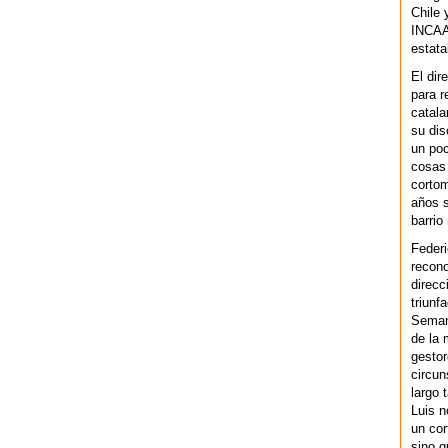
Chile 
INCAA 
estata
El dir
para r
catala
su dis
un po
cosas 
cortom
años s
barrio
Federi
recono
direcc
triunf
Semana
de la 
gestor
circun
largo 
Luis n
un cor
sino q