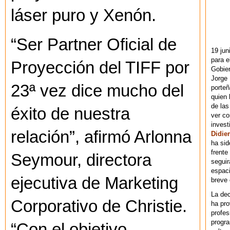
láser puro y Xenón.
“Ser Partner Oficial de
19 jun
para e
Proyección del TIFF por
Gobie
Jorge 
23ª vez dice mucho del
porteñ
quien 
de las
éxito de nuestra
ver co
invest
relación”, afirmó Arlonna
Didier
ha sid
frente
Seymour, directora
seguir
espaci
ejecutiva de Marketing
breve
La dec
Corporativo de Christie.
ha pr
profes
progra
“Con el objetivo