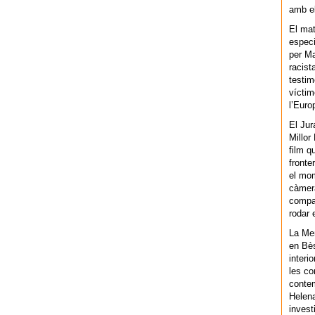
amb el
El mat
especi
per Ma
racist
testim
víctim
l’Euro
El Jur
Millor
film q
fronte
el mom
càmera
compar
rodar 
La Men
en Bès
interi
les co
contem
Helena
invest