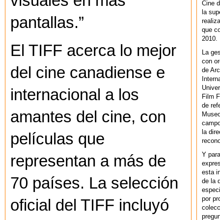
visuales en más
Cine d
la sup
pantallas.”
realiz
que co
2010.
El TIFF acerca lo mejor
La ges
con or
del cine canadiense e
de Arc
Intern
Univer
internacional a los
Film F
de ref
amantes del cine, con
Museo
campo 
la dir
películas que
recono
Y par
representan a más de
expres
esta i
70 países. La selección
de la 
especi
por pr
oficial del TIFF incluyó
colecc
pregun