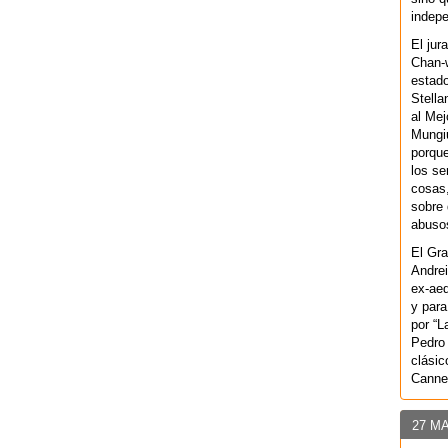
indepe
El jur
Chan-w
estad
Stella
al Mej
Mungiu
porque
los se
cosas,
sobre 
abusos
El Gra
Andrei
ex-aeq
y para
por “L
Pedro 
clásic
Canne
27 M