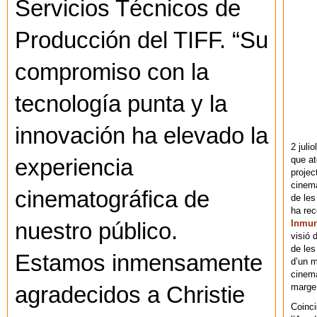
Servicios Técnicos de
Producción del TIFF. “Su
compromiso con la
tecnología punta y la
innovación ha elevado la
2 juli
que at
experiencia
projec
cinema
cinematográfica de
de les
ha re
Inmu
nuestro público.
visió 
de les
Estamos inmensamente
d’un m
cinema
marge 
agradecidos a Christie
Coinci