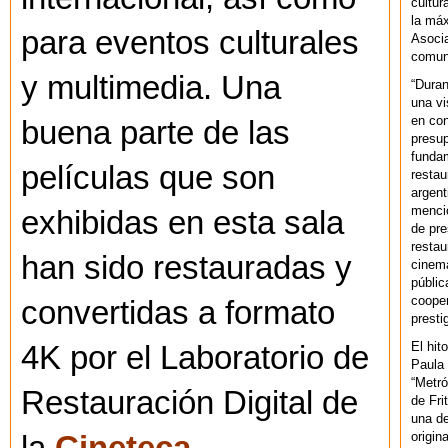
cultur
la máx
para eventos culturales
Asoci
comuni
y multimedia. Una
“Duran
una vi
en con
buena parte de las
presup
fundam
películas que son
restau
argent
mencio
exhibidas en esta sala
de pre
restau
han sido restauradas y
cinema
públic
cooper
convertidas a formato
presti
El hit
4K por el Laboratorio de
Paula 
“Metró
Restauración Digital de
de Fri
una de
origin