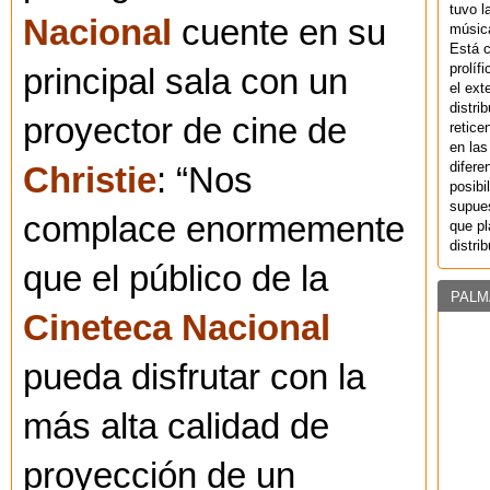
tuvo l
Nacional
cuente en su
música
Está 
prolíf
principal sala con un
el ext
distri
proyector de cine de
retice
en las
difere
Christie
: “Nos
posibi
supues
complace enormemente
que pl
distri
que el público de la
PALM
Cineteca Nacional
pueda disfrutar con la
más alta calidad de
proyección de un