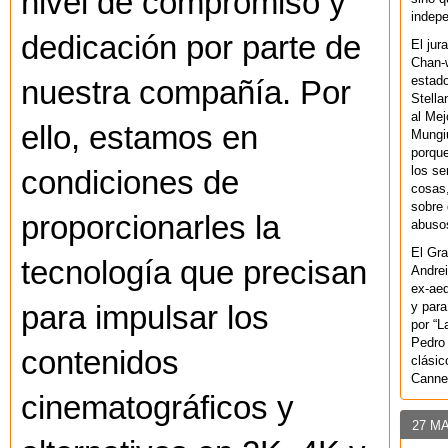
nivel de compromiso y
indepe
dedicación por parte de
El jur
Chan-w
estad
nuestra compañía. Por
Stella
al Mej
ello, estamos en
Mungiu
porque
los se
condiciones de
cosas,
sobre 
proporcionarles la
abusos
El Gra
tecnología que precisan
Andrei
ex-aeq
y para
para impulsar los
por “L
Pedro 
contenidos
clásic
Canne
cinematográficos y
27 M