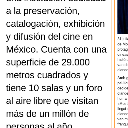
a la preservación,
catalogación, exhibición
y difusión del cine en
31 jul
de Mol
México. Cuenta con una
protag
cineas
superficie de 29.000
històr
van de
cland
metros cuadrados y
Amb gu
pel·lí
tiene 10 salas y un foro
decide
clande
al aire libre que visitan
human
«Mestr
llegat 
más de un millón de
clande
van ma
personas al año.
franq