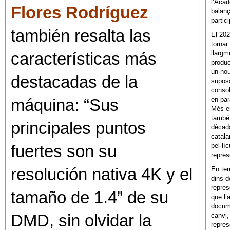
l’Acad
Flores Rodríguez
balanç
partic
también resalta las
El 202
tornar
llargm
características más
produc
un nou
destacadas de la
supos
consol
en par
máquina: “Sus
Més en
també 
principales puntos
dècada
catala
pel·lí
fuertes son su
repres
En ter
resolución nativa 4K y el
dins d
repres
tamaño de 1.4” de su
que l’
docum
canvi,
DMD, sin olvidar la
repres