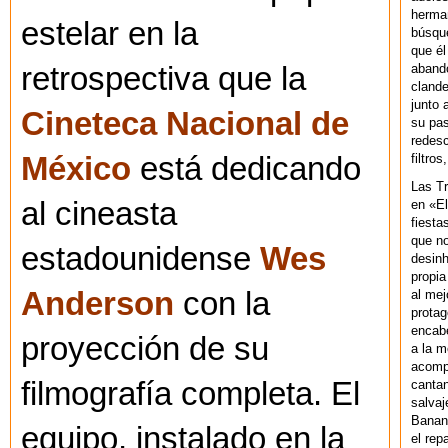
herman
estelar en la
búsque
que él
abando
retrospectiva que la
clande
junto 
Cineteca Nacional de
su pas
redesc
filtros
México
está dedicando
Las T
al cineasta
en «El
fiesta
que no
estadounidense
Wes
desinh
propia
Anderson
con la
al mej
protag
encab
proyección de su
a la m
acompa
filmografía completa. El
cantan
salvaj
Banan
equipo, instalado en la
el rep