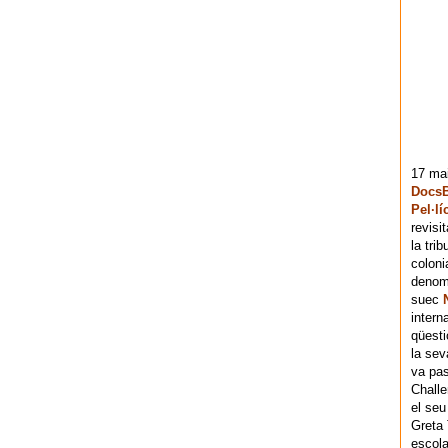
17 mai
DocsB
Pel·lí
revisi
la tri
coloni
denomi
suec
intern
qüesti
la sev
va pas
Chall
el seu
Greta 
escola