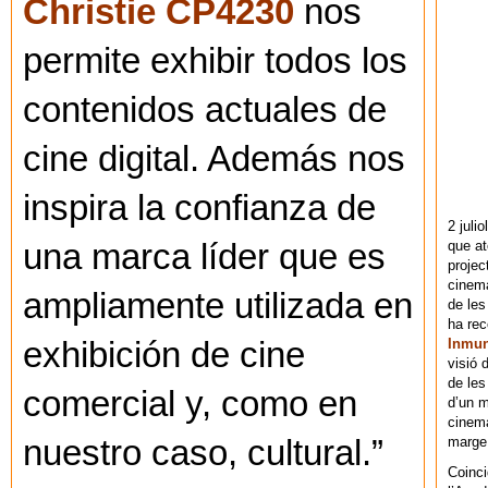
Christie CP4230
nos
permite exhibir todos los
contenidos actuales de
cine digital. Además nos
inspira la confianza de
2 juli
que at
una marca líder que es
projec
cinema
ampliamente utilizada en
de les
ha re
Inmu
exhibición de cine
visió 
de les
comercial y, como en
d’un m
cinema
marge 
nuestro caso, cultural.”
Coinci