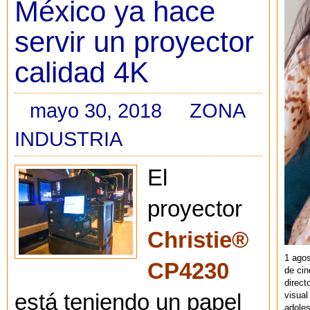
México ya hace
servir un proyector
calidad 4K
mayo 30, 2018
ZONA
INDUSTRIA
El
proyector
Christie®
1 agos
CP4230
de cin
direct
visual
está teniendo un papel
adoles