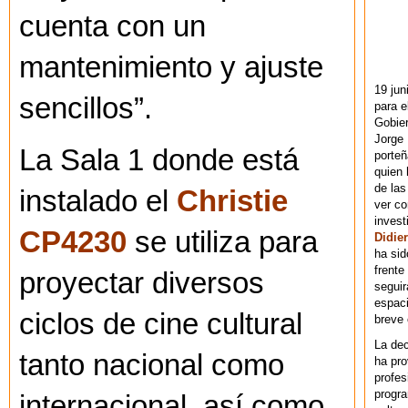
cuenta con un
mantenimiento y ajuste
19 jun
sencillos”.
para e
Gobie
Jorge 
La Sala 1 donde está
porteñ
quien 
de las
instalado el
Christie
ver co
invest
CP4230
se utiliza para
Didier
ha sid
frente
proyectar diversos
seguir
espaci
ciclos de cine cultural
breve
La dec
tanto nacional como
ha pr
profes
progra
internacional, así como