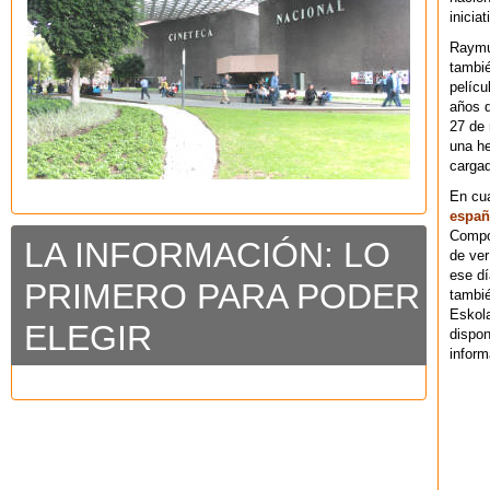
iniciat
Raymu
tambié
pelícu
años d
27 de 
una he
cargad
En cu
españ
Compos
LA INFORMACIÓN: LO
de ver
ese dí
PRIMERO PARA PODER
tambié
Eskol
ELEGIR
dispo
inform