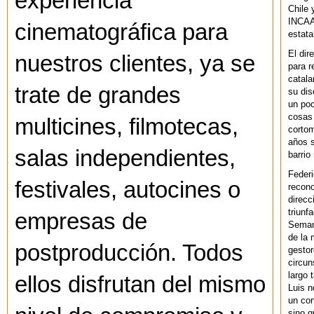
experiencia
Chile 
INCAA 
cinematográfica para
estata
El dir
nuestros clientes, ya se
para r
catala
trate de grandes
su dis
un po
cosas 
multicines, filmotecas,
cortom
años s
salas independientes,
barrio
Federi
festivales, autocines o
recono
direcc
triunf
empresas de
Semana
de la 
postproducción. Todos
gestor
circun
largo 
ellos disfrutan del mismo
Luis n
un cor
sino q