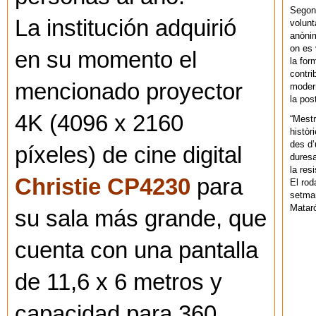
Segons
La institución adquirió
volunt
anònim
on es 
en su momento el
la for
contri
mencionado proyector
modern
la pos
4K (4096 x 2160
“Mestr
històr
des d’
píxeles) de cine digital
duresa
la res
Christie CP4230
para
El rod
setman
Mataró
su sala más grande, que
cuenta con una pantalla
de 11,6 x 6 metros y
capacidad para 360