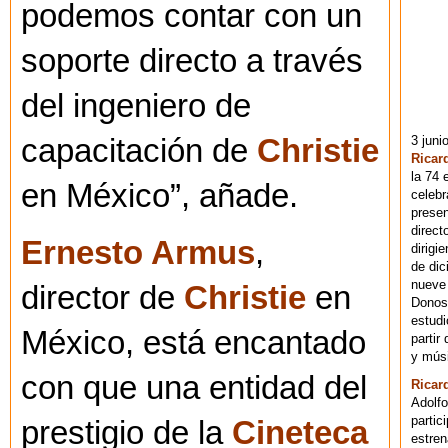
podemos contar con un
soporte directo a través
del ingeniero de
3 juni
capacitación de
Christie
Ricar
la 74 
en México”, añade.
celebr
presen
direct
Ernesto Armus
,
dirigi
de dic
nueve 
director de
Christie
en
Donost
estudi
México, está encantado
partir
y músi
con que una entidad del
Ricar
Adolfo
partic
prestigio de la
Cineteca
estren