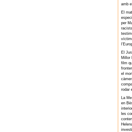
amb el
El mat
especi
per Ma
racist
testim
víctim
l’Euro
El Jur
Millor
film q
fronte
el mom
càmera
compar
rodar 
La Men
en Bès
interi
les co
contem
Helena
invest