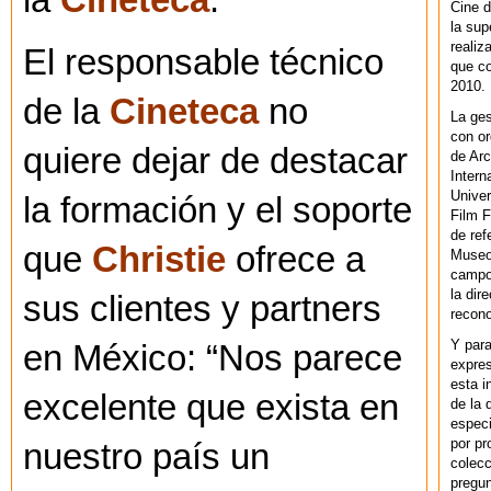
la
Cineteca
.
Cine d
la sup
realiz
El responsable técnico
que co
2010.
de la
Cineteca
no
La ges
con or
quiere dejar de destacar
de Arc
Intern
Univer
la formación y el soporte
Film F
de ref
que
Christie
ofrece a
Museo
campo 
la dir
sus clientes y partners
recono
Y par
en México: “Nos parece
expres
esta i
excelente que exista en
de la 
especi
por pr
nuestro país un
colecc
pregun