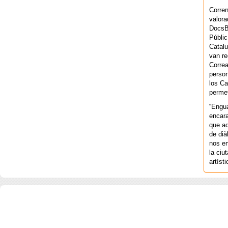
Corren
valora
DocsBa
Públic
Catalu
van re
Correa
person
los Ca
permet
“Engu
encara
que aq
de dià
nos en
la ciu
artíst
COPYRIGHT 2026 ©AGENCIA 
BARCELONA. CATALUNYA. - A