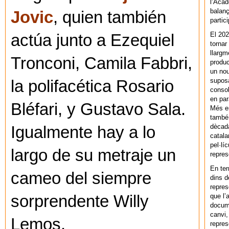
l’Acad
balanç
Jovic
, quien también
partic
El 202
actúa junto a Ezequiel
tornar
llargm
Tronconi, Camila Fabbri,
produc
un nou
supos
la polifacética Rosario
consol
en par
Bléfari, y Gustavo Sala.
Més en
també 
dècada
Igualmente hay a lo
catala
pel·lí
largo de su metraje un
repres
En ter
cameo del siempre
dins d
repres
que l’
sorprendente Willy
docum
canvi,
Lemos.
repres