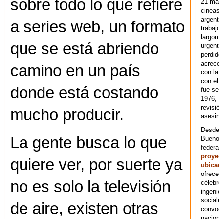
sobre todo lo que refiere
21 ma
cineas
argent
a series web, un formato
trabaj
largom
que se está abriendo
urgent
perdid
acrece
camino en un país
con la
con el
donde está costando
fue se
1976,
revisi
mucho producir.
asesin
Desde 
La gente busca lo que
Bueno
federa
proye
quiere ver, por suerte ya
ubica
ofrece
no es solo la televisión
célebr
ingeni
social
de aire, existen otras
convoc
nacion