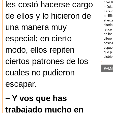
les costó hacerse cargo
tuvo l
música
Está 
de ellos y lo hicieron de
prolíf
el ext
una manera muy
distri
retice
en las
especial; en cierto
difere
posibi
modo, ellos repiten
supues
que pl
distri
ciertos patrones de los
PALM
cuales no pudieron
escapar.
– Y vos que has
trabajado mucho en