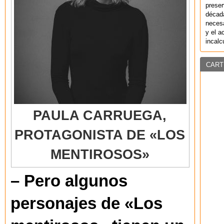
preser
década
necesa
y el a
incalc
CART
PAULA CARRUEGA,
PROTAGONISTA DE «LOS
MENTIROSOS»
– Pero algunos
personajes de «Los