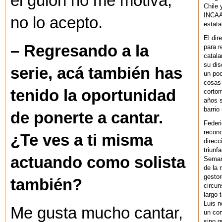
el guión no me motiva,
Chile 
INCAA 
no lo acepto.
estata
El dir
– Regresando a la
para r
catala
su dis
serie, acá también has
un po
cosas 
tenido la oportunidad
cortom
años s
barrio
de ponerte a cantar.
Federi
recono
¿Te ves a ti misma
direcc
triunf
actuando como solista
Semana
de la 
gestor
también?
circun
largo 
Luis n
Me gusta mucho cantar,
un cor
sino q