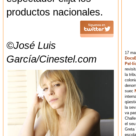
productos nacionales.
©José Luis
17 mai
García/Cinestel.com
DocsB
Pel·lí
revisi
la tri
coloni
denomi
suec
intern
qüesti
la sev
va pas
Chall
el seu
Greta 
escola