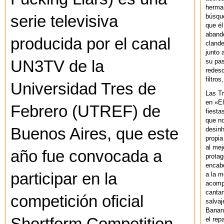
herman
búsque
serie televisiva
que él
abando
producida por el canal
clande
junto 
su pas
UN3TV de la
redesc
filtros
Universidad Tres de
Las T
en «El
Febrero (UTREF) de
fiesta
que no
Buenos Aires, que este
desinh
propia
al mej
año fue convocada a
protag
encab
participar en la
a la m
acompa
cantan
competición oficial
salvaj
Banan
el rep