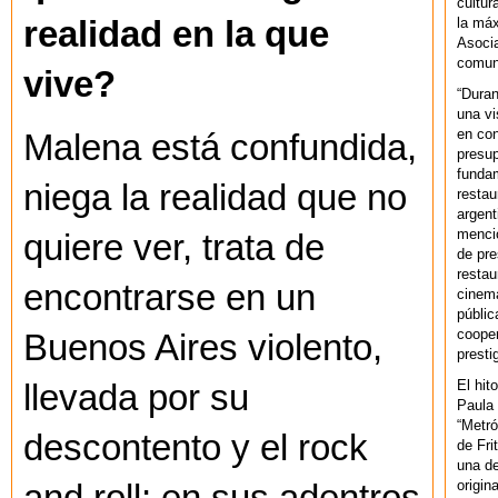
cultur
la máx
realidad en la que
Asoci
comuni
vive?
“Duran
una vi
en con
Malena está confundida,
presup
fundam
niega la realidad que no
restau
argent
mencio
quiere ver, trata de
de pre
restau
encontrarse en un
cinema
públic
cooper
Buenos Aires violento,
presti
El hit
llevada por su
Paula 
“Metró
descontento y el rock
de Fri
una de
origin