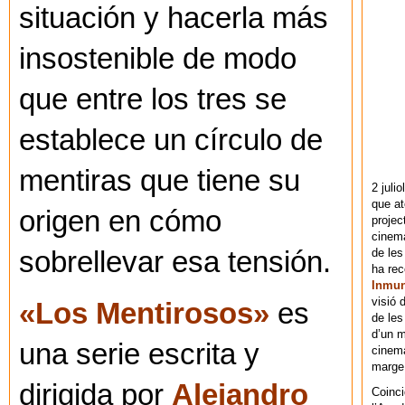
situación y hacerla más
insostenible de modo
que entre los tres se
establece un círculo de
mentiras que tiene su
2 juli
que at
origen en cómo
projec
cinema
de les
sobrellevar esa tensión.
ha re
Inmu
visió 
«Los Mentirosos»
es
de les
d’un m
una serie escrita y
cinema
marge 
dirigida por
Alejandro
Coinci