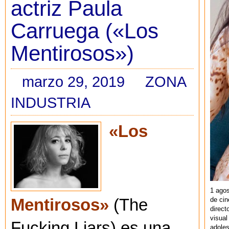
actriz Paula
Carruega («Los
Mentirosos»)
marzo 29, 2019
ZONA
INDUSTRIA
«Los
1 agos
de cin
Mentirosos»
(The
direct
visual
Fucking Liars) es una
adoles