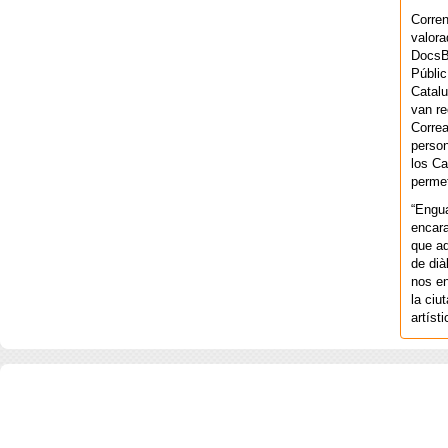
Corren
valora
DocsBa
Públic
Catalu
van re
Correa
person
los Ca
permet
“Engu
encara
que aq
de dià
nos en
la ciu
artíst
COPYRIGHT 2026 ©AGENCIA 
BARCELONA. CATALUNYA. - A