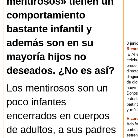
mentirosos» tienen un
comportamiento
bastante infantil y
además son en su
3 juni
Ricar
mayoría hijos no
la 74 
celebr
presen
deseados. ¿No es así?
direct
dirigi
de dic
Los mentirosos son un
nueve 
Donost
estudi
poco infantes
partir
y músi
encerrados en cuerpos
Ricar
Adolfo
de adultos, a sus padres
partic
estren