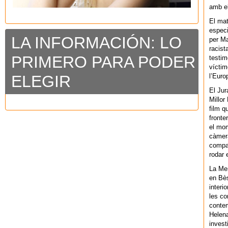
amb el
El mat
especi
LA INFORMACIÓN: LO
per Ma
racist
PRIMERO PARA PODER
testim
víctim
l’Euro
ELEGIR
El Jur
Millor
film q
fronte
el mom
càmera
compar
rodar 
La Men
en Bès
interi
les co
contem
Helena
invest