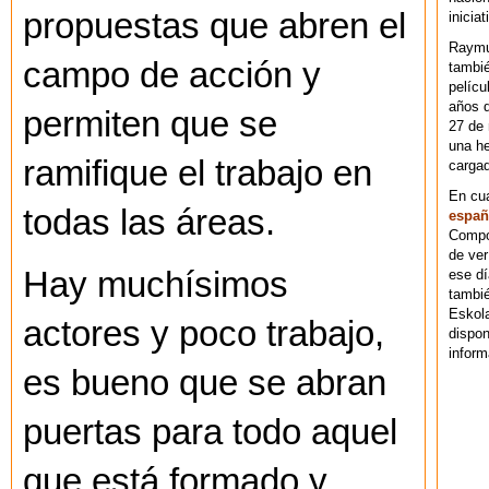
propuestas que abren el
iniciat
Raymu
campo de acción y
tambié
pelícu
años d
permiten que se
27 de 
una he
ramifique el trabajo en
cargad
En cu
todas las áreas.
españ
Compos
de ver
Hay muchísimos
ese dí
tambié
Eskol
actores y poco trabajo,
dispo
inform
es bueno que se abran
puertas para todo aquel
que está formado y