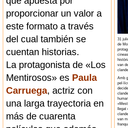
que apuesta por
proporcionar un valor a
este formato a través
del cual también se
31 jul
de Mol
cuentan historias.
protag
cineas
històr
La protagonista de «Los
van de
cland
Mentirosos» es
Paula
Amb gu
pel·lí
Carruega
, actriz con
decide
clande
human
una larga trayectoria en
«Mestr
llegat 
más de cuarenta
clande
van ma
franq