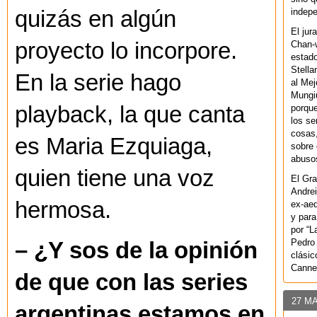
indepe
quizás en algún
El jur
proyecto lo incorpore.
Chan-w
estad
Stella
En la serie hago
al Mej
Mungiu
playback, la que canta
porque
los se
cosas,
es Maria Ezquiaga,
sobre 
abusos
quien tiene una voz
El Gra
Andrei
hermosa.
ex-aeq
y para
por “L
Pedro 
– ¿Y sos de la opinión
clásic
Canne
de que con las series
27 M
argentinas estamos en