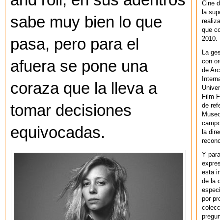
and roll; en sus adentros
Cine d
la sup
sabe muy bien lo que
realiz
que co
2010.
pasa, pero para el
La ges
con or
afuera se pone una
de Arc
Intern
coraza que la lleva a
Univer
Film F
de ref
tomar decisiones
Museo
campo 
equivocadas.
la dir
recono
Y par
expres
esta i
de la 
especi
por pr
colecc
pregun