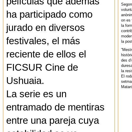
películas que además
Segons
volunt
ha participado como
anònim
on es 
jurado en diversos
la for
contri
modern
festivales, el más
la pos
“Mestr
reciente de ellos el
històr
des d’
FICSUR Cine de
duresa
la res
El rod
Ushuaia.
setman
Mataró
La serie es un
entramado de mentiras
entre una pareja cuya