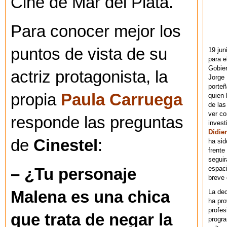
Cine de Mar del Plata.
Para conocer mejor los
puntos de vista de su
19 jun
para e
Gobie
actriz protagonista, la
Jorge 
porteñ
propia
Paula Carruega
quien 
de las
ver co
responde las preguntas
invest
Didier
de
Cinestel
:
ha sid
frente
seguir
espaci
– ¿Tu personaje
breve
La dec
Malena es una chica
ha pr
profes
que trata de negar la
progra