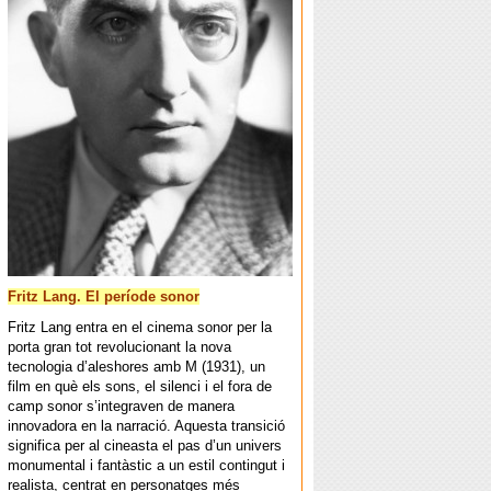
Fritz Lang. El període sonor
Fritz Lang entra en el cinema sonor per la
porta gran tot revolucionant la nova
tecnologia d’aleshores amb M (1931), un
film en què els sons, el silenci i el fora de
camp sonor s’integraven de manera
innovadora en la narració. Aquesta transició
significa per al cineasta el pas d’un univers
monumental i fantàstic a un estil contingut i
realista, centrat en personatges més