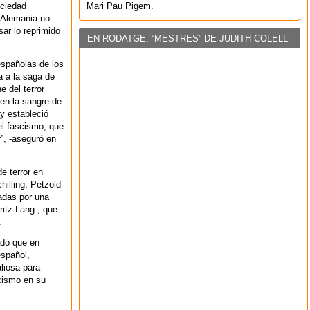
Mari Pau Pigem.
ociedad
 Alemania no
sar lo reprimido
EN RODATGE: “MESTRES” DE JUDITH COLELL
 españolas de los
a a la saga de
e del terror
en la sangre de
y estableció
el fascismo, que
r”, -aseguró en
e terror en
illing, Petzold
adas por una
ritz Lang-, que
.
ado que en
español,
liosa para
azismo en su