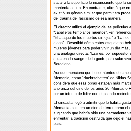
sacar a la superficie lo inconsciente que la s
mantenía oculto. En contraste, afirmó que en
existió un género similar que permitiera proce
del trauma del fascismo de esa manera.
El director utilizó el ejemplo de las películas
“caballeros templarios muertos”, -en referenci
“El ataque de los muertos sin ojos” o “La noch
ciego”-. Describió cómo estos esqueletos beb
mujeres jóvenes para poder vivir un día más, 
una analogía directa: “Eso es, por supuesto, 
succiona la sangre de la gente para sobrevivi
Barcelona-.
Aunque mencionó que hubo intentos de cine d
Alemania, como “Nachtschatten” de Niklas Sch
considera que esas obras estaban más marc
añoranza del cine de los años 20 -Murnau o F
por un intento de lidiar con el pasado reciente
El cineasta llegó a admitir que le habría gust
Alemania existiera un cine de terror como el 
sugiriendo que habría sido una herramienta va
enfrentar la tradición destruida que dejó el n
país.