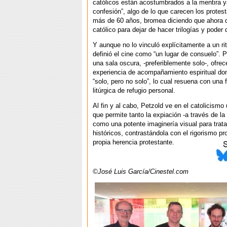
católicos están acostumbrados a la mentira y
confesión”, algo de lo que carecen los protes
más de 60 años, bromea diciendo que ahora q
católico para dejar de hacer trilogías y poder
Y aunque no lo vinculó explícitamente a un rit
definió el cine como “un lugar de consuelo”. P
una sala oscura, -preferiblemente solo-, ofre
experiencia de acompañamiento espiritual do
“solo, pero no solo”, lo cual resuena con una 
litúrgica de refugio personal.
Al fin y al cabo, Petzold ve en el catolicismo
que permite tanto la expiación -a través de la
como una potente imaginería visual para trat
históricos, contrastándola con el rigorismo pr
propia herencia protestante.
©José Luis García/Cinestel.com