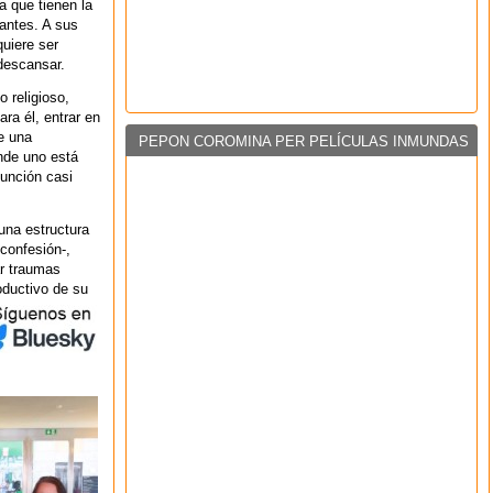
a que tienen la
tantes. A sus
uiere ser
 descansar.
o religioso,
ara él, entrar en
ce una
PEPON COROMINA PER PELÍCULAS INMUNDAS
nde uno está
función casi
 una estructura
 confesión-,
ar traumas
oductivo de su