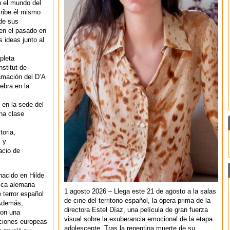
n el mundo del
ribe él mismo
de sus
 en el pasado en
 ideas junto al
pleta
nstitut de
amación del D’A
ebra en la
 en la sede del
na clase
toria,
s y
acio de
nacido en Hilde
fica alemana
1 agosto 2026 – Llega este 21 de agosto a la salas
 terror español
de cine del territorio español, la ópera prima de la
 Además,
directora Estel Díaz, una película de gran fuerza
con una
visual sobre la exuberancia emocional de la etapa
cciones europeas
adolescente. Tras la repentina muerte de su