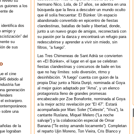
 reveló su
hermano Nico, Lola, de 17 años, se adentra en una
us guiones a los
búsqueda que la lleva a descubrir un mundo oculto
iente de
que él solía frecuentar: El Búnker. Un espacio
abandonado convertido en epicentro de fiestas
 identifica dos
clandestinas, batallas de baile y libertad, donde,
u amigo y
junto a un nuevo grupo de amigos, reconectará con
scistización” del
su pasión por la danza y encontrará un refugio para
mente su
redescubrirse y aprender a vivir sin miedo, sin
ión de sus
filtros, “a fuego”.
Las Tres Chimeneas de Sant Adrià se convierten
en «El Búnker», el lugar en el que se celebran
go
fiestas clandestinas y concursos de baile en los
que no hay límites: solo diversión, ritmo y
ue el cine
desinhibición. “A fuego” cuenta con guion de la
945 debido al
propia Díaz junto a Núria Dunjó, nominada al Goya
ndustria fue
al mejor guion adaptado por “Ama”, y un elenco
una generación
protagonista lleno de grandes promesas
Wenders
encabezado por Zoe Bonafonte, nominada al Goya
el extranjero.
a la mejor actriz revelación por “El 47”. Estará
 contemporáneos
acompañada por Marc Soler (“Celeste”, “Viva”), la
o sobre una
cantante Ruslana, Miquel Melero (“La noche
salvaje”) y la colaboración especial de Omar
Banana (“Te estoy amando locamente”). Completan
pañolas de la
el reparto Ujin Moreno, Ton Vieira, Cris Blanco y
que lograban