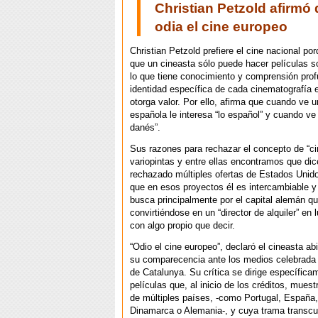
Christian Petzold afirmó
odia el cine europeo
Christian Petzold prefiere el cine nacional po
que un cineasta sólo puede hacer películas s
lo que tiene conocimiento y comprensión profu
identidad específica de cada cinematografía e
otorga valor. Por ello, afirma que cuando ve u
española le interesa “lo español” y cuando ve
danés”.
Sus razones para rechazar el concepto de “c
variopintas y entre ellas encontramos que dic
rechazado múltiples ofertas de Estados Unid
que en esos proyectos él es intercambiable y
busca principalmente por el capital alemán qu
convirtiéndose en un “director de alquiler” en 
con algo propio que decir.
“Odio el cine europeo”, declaró el cineasta a
su comparecencia ante los medios celebrada 
de Catalunya. Su crítica se dirige específica
películas que, al inicio de los créditos, muest
de múltiples países, -como Portugal, España,
Dinamarca o Alemania-, y cuya trama transcur