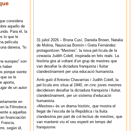
 que
rque considera
obre aquello de
nda. Para él, la
s lo que le
31 juliol 2026 – Bruna Cusí, Daniela Brown, Natalia
na película
de Molina, Nausicaa Bonnín i Greta Fernández
 una danesa, “lo
protagonitzen “Mestres”, la nova pel·lícula de la
cineasta Judith Colell, inspirada en fets reals. La
història gira al voltant d’un grup de mestres que
ine europeo” son
van desafiar la dictadura franquista i lluitar
e haber
clandestinament per una educació humanista.
os porque siente
 que se le
Amb guió d’Antonio Chavarrías i Judith Colell, la
e aporta,
pel·lícula ens situa al 1940, on cinc joves mestres
lugar de un autor
decideixen desafiar la dictadura franquista i lluitar,
clandestinament, per un sistema d’educació
humanista.
biertamente en
«Mestres» és un drama històric, que mostra el
en la Filmoteca
llegat de l’escola de la República i la lluita
mente a aquellas
clandestina per part de col·lectius de mestres, que
ran financiación
van mantenir viu el seu esperit en temps del
 Francia,
franquisme.
re, según él,