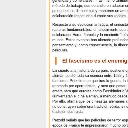
genéricas y comerciales. Y asimismo también
método de trabajo, que consiste en adaptar s
presupuestos disponibles y mantener un amb
colaboración respetuosa durante sus rodajes.
Respecto a su evolución artística, el cineasta
rupturas fundamentales: el fallecimiento de s
colaborador Harun Farocki y la creciente “refa
mundo. Estos eventos han alterado profunda
pensamiento y, como consecuencia, la direcc
películas.
El fascismo es el enemi
En cuanto a la historia de su país, sostiene q
alemán perdió toda su esencia entre 1933 y 1
fascismo. Petzold cree que tras la guerra, la i
retomada por oportunistas, y tuvo que pasar 
entera para que autores como Fassbinder o 
reinventaran el cine alemán, a menudo desde 
Por ello, afirma que los cineastas alemanes
no construyen sobre una tradición sólida, sin
tradición destruida.
Petzold señaló que las películas de terror es
época de Franco le impresionaron mucho por