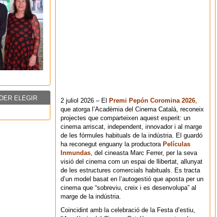
DER ELEGIR
2 juliol 2026 – El
Premi Pepón Coromina 2026
,
que atorga l’Acadèmia del Cinema Català, reconeix
projectes que comparteixen aquest esperit: un
cinema arriscat, independent, innovador i al marge
de les fórmules habituals de la indústria. El guardó
ha reconegut enguany la productora
Películas
Inmundas
, del cineasta Marc Ferrer, per la seva
visió del cinema com un espai de llibertat, allunyat
de les estructures comercials habituals. Es tracta
d’un model basat en l’autogestió que aposta per un
cinema que “sobreviu, creix i es desenvolupa” al
marge de la indústria.
Coincidint amb la celebració de la Festa d’estiu,