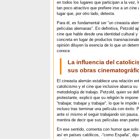
en todos los lugares que participan a la vez, l
tan poco atractivo que prefiere irse a un cine al
lugar que, por otro lado, detesta.
Para él, es fundamental ser “un cineasta al
películas alemanas”. En definitiva, Petzold a
cine que hable desde una identidad cultural y
concreta en lugar de productos transnacional
opinión diluyen la esencia de lo que un deter
conoce.
La influencia del catolic
sus obras cinematográfi
El cineasta alemán establece una relación ent
catolicismo y el cine que inclusive abarca su 
metodología de trabajo. Petzold, quien se de
protestante, explicó que su religión le impone
“trabajar, trabajar y trabajar”, lo que le impid
incluso tras terminar una película con éxito. P
ante sí mismo el seguir trabajando sin pausa, 
mentira de decir que sus películas eran partes
En ese sentido, comenta con humor que solo
así en países católicos, -“como España”, dijo-