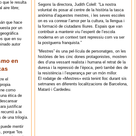
o que le resulta
Segons la directora, Judith Colell: “La nostra
 aire libre;
voluntat és posar al centre de la història la tasca
anònima d’aquestes mestres, i les seves escoles
on es va conrear l’amor per la cultura, la llengua i
emán que hace
la formació de ciutadans lliures. Espais que van
puesta por un
contribuir a mantenir viu l’esperit de l’escola
 geográfica
moderna en un context tant repressiu com va ser
es que en su
la postguerra franquista.”
minado autor
“Mestres” és una pel·lícula de personatges, on les
històries de les cinc dones protagonistes, mostren
ismo en
des d’una vessant realista i humana el retrat de la
duresa i la repressió de l’època, però també des de
cas
la resistència i l’esperança per un món millor.
El rodatge de «Mestres» està tenint lloc durant sis
re el
setmanes en diferents localitzacions de Barcelona,
propia
Mataró i Cardedeu.
fine como
 una ética de
e descansar
ara justificar
recurrió a la
 de una trilogía.
 puede mentir
, porque “los