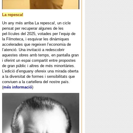
La repesca!
Un any més arriba La repesca!, un cicle
pensat per recuperar algunes de les
pel·lícules del 2025, votades per l’equip de
la Filmoteca, i esquivar les dinàmiques
accelerades que regeixen l’economia de
l’atenció. Una invitació a redescobrir
aquestes obres amb temps, en pantalla gran
i oferint un espai compartit entre propostes
de gran públic i altres de més minoritàries.
L’edició d’enguany ofereix una mirada oberta
a la diversitat de formes i sensibilitats que
conviuen a la cartellera del nostre país.
(
més informació
)