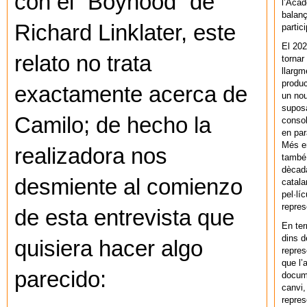
con el “Boyhood” de
l’Acad
balanç
Richard Linklater, este
partic
El 202
relato no trata
tornar
llargm
produc
exactamente acerca de
un nou
supos
Camilo; de hecho la
consol
en par
Més en
realizadora nos
també 
dècada
desmiente al comienzo
catala
pel·lí
repres
de esta entrevista que
En ter
dins d
quisiera hacer algo
repres
que l’
parecido:
docum
canvi,
repres