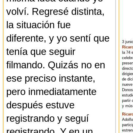
volví. Regresé distinta,
la situación fue
diferente, y yo sentí que
3 juni
Ricar
tenía que seguir
la 74 
celebr
filmando. Quizás no en
presen
direct
dirigi
ese preciso instante,
de dic
nueve 
pero inmediatamente
Donost
estudi
partir
después estuve
y músi
Ricar
registrando y seguí
Adolfo
partic
registrando. Y en un
estren