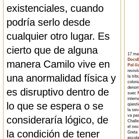
existenciales, cuando
podría serlo desde
cualquier otro lugar. Es
cierto que de alguna
17 mai
DocsB
manera Camilo vive en
Pel·lí
revisi
una anormalidad física y
la tri
coloni
denomi
es disruptivo dentro de
suec
intern
lo que se espera o se
qüesti
la sev
va pas
consideraría lógico, de
Chall
el seu
la condición de tener
Greta 
escola