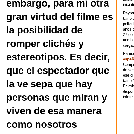
embargo, para mí otra
iniciat
Raymu
gran virtud del filme es
tambié
pelícu
la posibilidad de
años d
27 de 
una he
romper clichés y
cargad
En cu
estereotipos. Es decir,
españ
Compos
que el espectador que
de ver
ese dí
tambié
la ve sepa que hay
Eskol
dispo
personas que miran y
inform
viven de esa manera
como nosotros