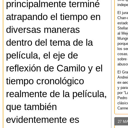
principalmente terminé
indepe
El jur
atrapando el tiempo en
Chan-w
estad
diversas maneras
Stella
al Mej
Mungiu
dentro del tema de la
porque
los se
película, el eje de
cosas,
sobre 
abusos
reflexión de Camilo y el
El Gra
Andrei
tiempo cronológico
ex-aeq
y para
realmente de la película,
por “L
Pedro 
clásic
que también
Canne
evidentemente es
27 M