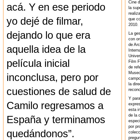
Cine d
acá. Y en ese periodo
la sup
realiz
yo dejé de filmar,
que co
2010.
dejando lo que era
La ges
con or
de Arc
aquella idea de la
Intern
Univer
película inicial
Film F
de ref
Museo
inconclusa, p
ero por
campo 
la dir
cuestiones de salud de
recono
Y par
Camilo regresamos a
expres
esta i
de la 
España y terminamos
especi
por pr
quedándonos”.
colecc
pregun