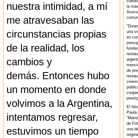
cultur
nuestra intimidad, a mí
la máx
Asoci
me atravesaban las
comuni
“Duran
circunstancias propias
una vi
en con
presup
de la realidad, los
fundam
restau
cambios y
argent
mencio
de pre
demás. Entonces hubo
restau
cinema
un momento en donde
públic
cooper
presti
volvimos a la Argentina,
El hit
Paula 
intentamos regresar,
“Metró
de Fri
estuvimos un tiempo
una de
origin