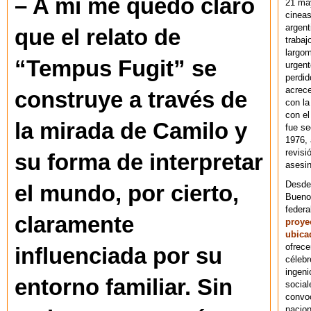
– A mí me quedó claro
21 ma
cineas
argent
que el relato de
trabaj
largom
“Tempus Fugit” se
urgent
perdid
acrece
construye a través de
con la
con el
la mirada de Camilo y
fue se
1976,
revisi
su forma de interpretar
asesin
Desde 
el mundo, por cierto,
Bueno
federa
claramente
proye
ubica
ofrece
influenciada por su
célebr
ingeni
entorno familiar. Sin
social
convoc
nacion