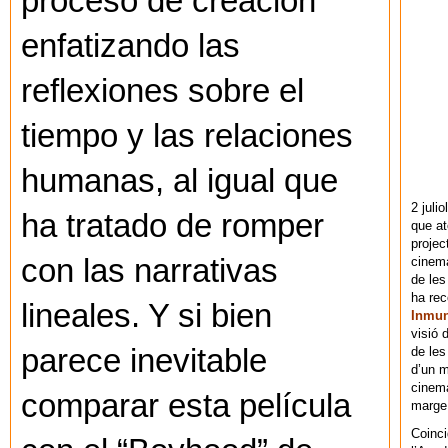
proceso de creación
enfatizando las
reflexiones sobre el
tiempo y las relaciones
humanas, al igual que
2 juli
ha tratado de romper
que at
projec
con las narrativas
cinema
de les
ha re
lineales. Y si bien
Inmu
visió 
parece inevitable
de les
d’un m
cinema
comparar esta película
marge 
Coinci