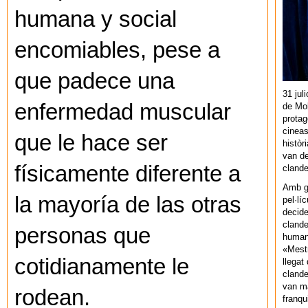
humana y social
encomiables, pese a
que padece una
31 jul
enfermedad muscular
de Mol
protag
cineas
que le hace ser
històr
van de
físicamente diferente a
cland
Amb gu
la mayoría de las otras
pel·lí
decide
clande
personas que
human
«Mestr
cotidianamente le
llegat 
clande
van ma
rodean.
franq