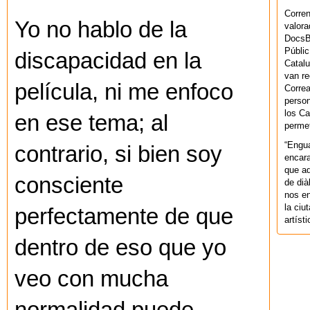
Corren
Yo no hablo de la
valora
DocsBa
Públic
discapacidad en la
Catalu
van re
película, ni me enfoco
Correa
person
los Ca
en ese tema; al
permet
“Engu
contrario, si bien soy
encara
que aq
consciente
de dià
nos en
la ciu
perfectamente de que
artíst
dentro de eso que yo
veo con mucha