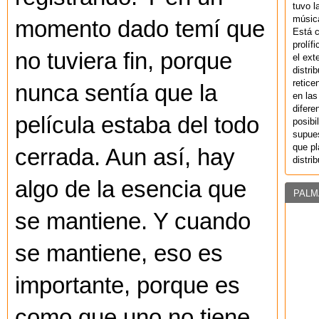
tuvo l
música
momento dado temí que
Está 
prolíf
no tuviera fin, porque
el ext
distri
retice
nunca sentía que la
en las
difere
película estaba del todo
posibi
supues
que pl
cerrada. Aun así, hay
distri
algo de la esencia que
PALM
se mantiene. Y cuando
se mantiene, eso es
importante, porque es
como que uno no tiene