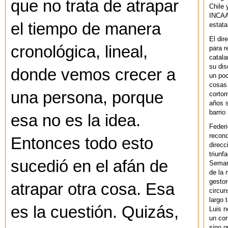
que no trata de atrapar
Chile 
INCAA 
el tiempo de manera
estata
El dir
cronológica, lineal,
para r
catala
su dis
donde vemos crecer a
un po
cosas 
una persona, porque
cortom
años s
barrio
esa no es la idea.
Federi
recono
Entonces todo esto
direcc
triunf
sucedió en el afán de
Semana
de la 
gestor
atrapar otra cosa. Esa
circun
largo 
es la cuestión. Quizás,
Luis n
un cor
sino q