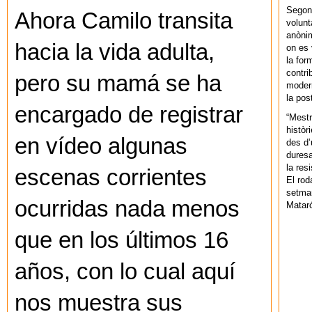
Segons
Ahora Camilo transita
volunt
anònim
hacia la vida adulta,
on es 
la for
contri
pero su mamá se ha
modern
la pos
encargado de registrar
“Mestr
històr
en vídeo algunas
des d’
duresa
la res
escenas corrientes
El rod
setman
ocurridas nada menos
Mataró
que en los últimos 16
años, con lo cual aquí
nos muestra sus