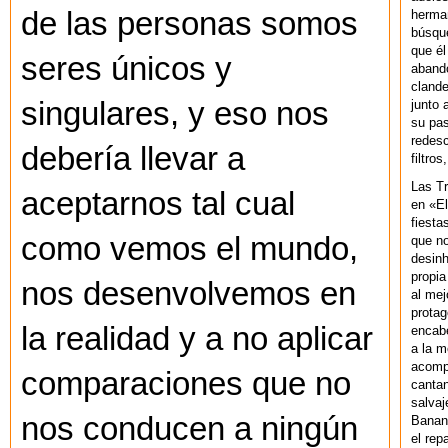
de las personas somos
herman
búsque
que él
seres únicos y
abando
clande
singulares, y eso nos
junto 
su pas
redesc
debería llevar a
filtros
Las T
aceptarnos tal cual
en «El
fiesta
como vemos el mundo,
que no
desinh
propia
nos desenvolvemos en
al mej
protag
la realidad y a no aplicar
encab
a la m
acompa
comparaciones que no
cantan
salvaj
nos conducen a ningún
Banan
el rep