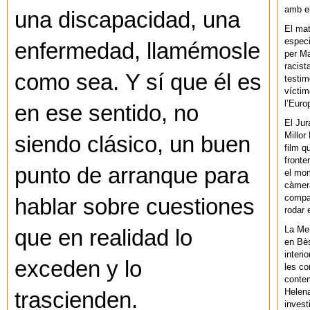
amb el
una discapacidad, una
El mat
especi
enfermedad, llamémosle
per Ma
racist
como sea. Y sí que él es
testim
víctim
l’Euro
en ese sentido, no
El Jur
Millor
siendo clásico, un buen
film q
fronte
punto de arranque para
el mom
càmera
compar
hablar sobre cuestiones
rodar 
La Men
que en realidad lo
en Bès
interi
exceden y lo
les co
contem
Helena
trascienden.
invest