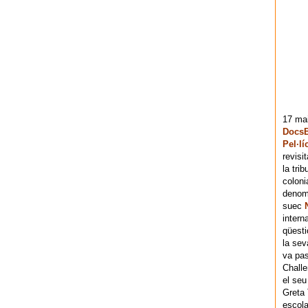
17 mai
DocsB
Pel·lí
revisi
la tri
coloni
denomi
suec
intern
qüesti
la sev
va pas
Chall
el seu
Greta 
escola