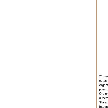
24 ma
estas 
Argent
pues u
Oro en
direct
“Para 
ínteg