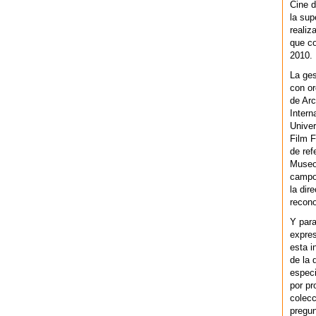
Cine d
la sup
realiz
que co
2010.
La ges
con or
de Arc
Intern
Univer
Film F
de ref
Museo
campo 
la dir
recono
Y par
expres
esta i
de la 
especi
por pr
colecc
pregun