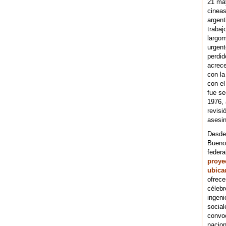
21 ma
cineas
argent
trabaj
largom
urgent
perdid
acrece
con la
con el
fue se
1976,
revisi
asesin
Desde 
Bueno
federa
proye
ubica
ofrece
célebr
ingeni
social
convoc
nacion