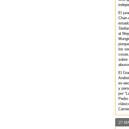
indepe
El jur
Chan-w
estad
Stella
al Mej
Mungiu
porque
los se
cosas,
sobre 
abusos
El Gra
Andrei
ex-aeq
y para
por “L
Pedro 
clásic
Canne
27 M