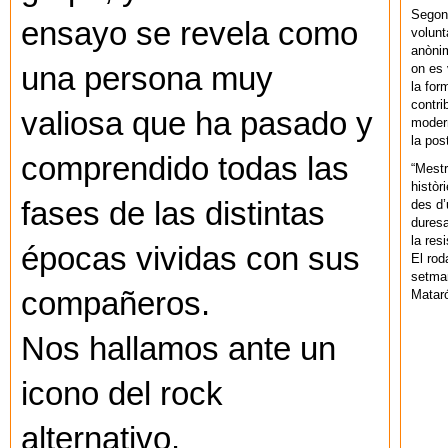
Segons
ensayo se revela como
volunt
anònim
on es 
una persona muy
la for
contri
valiosa que ha pasado y
modern
la pos
comprendido todas las
“Mestr
històr
fases de las distintas
des d’
duresa
la res
épocas vividas con sus
El rod
setman
compañeros.
Mataró
Nos hallamos ante un
icono del rock
alternativo.