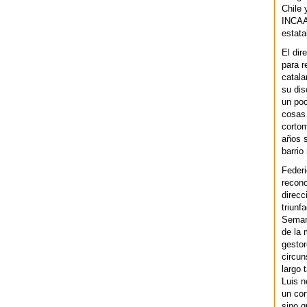
Chile 
INCAA 
estata
El dir
para r
catala
su dis
un po
cosas 
cortom
años s
barrio
Federi
recono
direcc
triunf
Semana
de la 
gestor
circun
largo 
Luis n
un cor
sino q