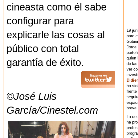
cineasta como él sabe
configurar para
19 jun
explicarle las cosas al
para e
Gobie
público con total
Jorge 
porteñ
quien 
garantía de éxito.
de las
ver co
invest
Didier
ha sid
frente
©José Luis
seguir
espaci
García/Cinestel.com
breve
La dec
ha pr
profes
progra