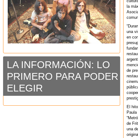
cultur
la máx
Asoci
comuni
“Duran
una vi
en con
presup
fundam
restau
argent
LA INFORMACIÓN: LO
mencio
de pre
PRIMERO PARA PODER
restau
cinema
ELEGIR
públic
cooper
presti
El hit
Paula 
“Metró
de Fri
una de
origin