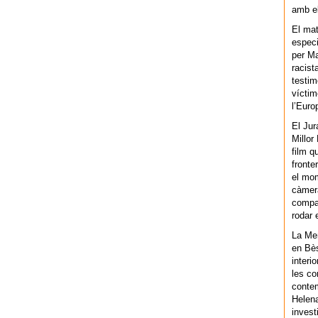
amb el
El mat
especi
per Ma
racist
testim
víctim
l’Euro
El Jur
Millor
film q
fronte
el mom
càmera
compar
rodar 
La Men
en Bès
interi
les co
contem
Helena
invest