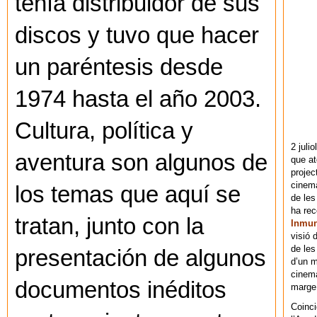
tenía distribuidor de sus
discos y tuvo que hacer
un paréntesis desde
1974 hasta el año 2003.
Cultura, política y
2 juli
aventura son algunos de
que at
projec
cinema
los temas que aquí se
de les
ha re
tratan, junto con la
Inmu
visió 
de les
presentación de algunos
d’un m
cinema
documentos inéditos
marge 
Coinci