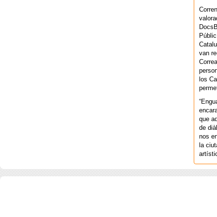
Corren
valora
DocsBa
Públic
Catalu
van re
Correa
person
los Ca
permet
“Engu
encara
que aq
de dià
nos en
la ciu
artíst
COPYRIGHT 2026 ©AGENCIA 
BARCELONA. CATALUNYA. - A