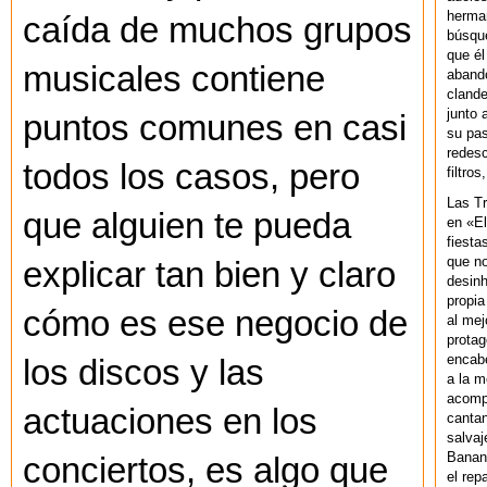
herman
caída de muchos grupos
búsque
que él
musicales contiene
abando
clande
junto 
puntos comunes en casi
su pas
redesc
todos los casos, pero
filtros
Las T
que alguien te pueda
en «El
fiesta
que no
explicar tan bien y claro
desinh
propia
cómo es ese negocio de
al mej
protag
encab
los discos y las
a la m
acompa
actuaciones en los
cantan
salvaj
Banan
conciertos, es algo que
el rep