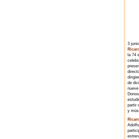
3 juni
Ricar
la 74 
celebr
presen
direct
dirigi
de dic
nueve 
Donost
estudi
partir
y músi
Ricar
Adolfo
partic
estren