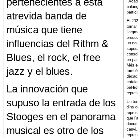
pertenecientes a esta
l’Acad
balanç
partic
atrevida banda de
El 202
tornar
música que tiene
llargm
produc
influencias del Rithm &
un nou
supos
consol
Blues, el rock, el free
en par
Més en
jazz y el blues.
també 
dècada
catala
La innovación que
pel·lí
repres
supuso la entrada de los
En ter
dins d
repres
Stooges en el panorama
que l’
docum
musical es otro de los
canvi,
repres