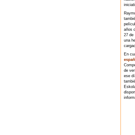
iniciat
Raymu
tambié
pelícu
años d
27 de 
una he
cargad
En cu
españ
Compos
de ver
ese dí
tambié
Eskol
dispo
inform