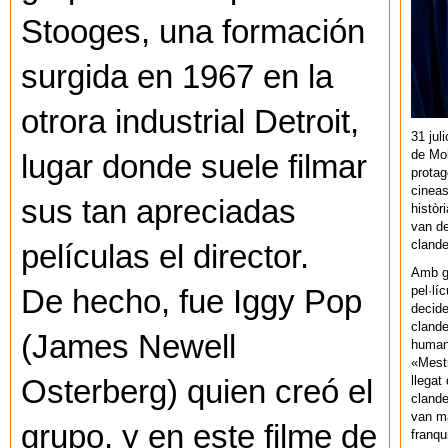
Stooges, una formación
surgida en 1967 en la
otrora industrial Detroit,
31 jul
de Mol
lugar donde suele filmar
protag
cineas
sus tan apreciadas
històr
van de
cland
películas el director.
Amb gu
pel·lí
De hecho, fue Iggy Pop
decide
clande
(James Newell
human
«Mestr
llegat 
Osterberg) quien creó el
clande
van ma
grupo, y en este filme de
franq