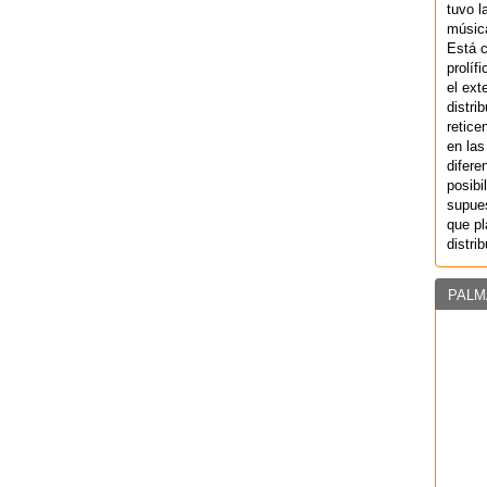
tuvo l
música
Está 
prolíf
el ext
distri
retice
en las
difere
posibi
supues
que pl
distri
PALM