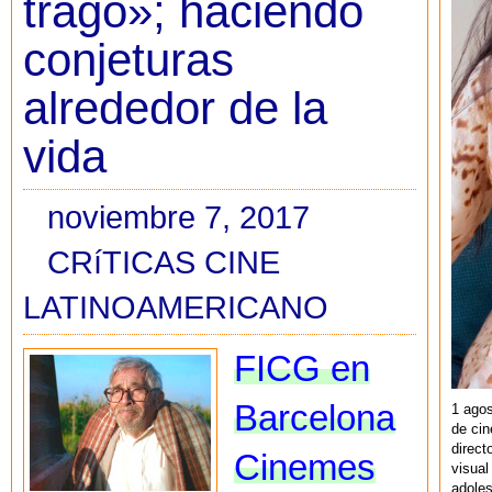
trago»; haciendo
conjeturas
alrededor de la
vida
noviembre 7, 2017
CRíTICAS CINE
LATINOAMERICANO
FICG en
Barcelona
1 agos
de cin
direct
Cinemes
visual
adoles