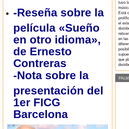
tuvo l
música
-Reseña sobre la
Está 
prolíf
el ext
película «Sueño
distri
retice
en otro idioma»,
en las
difere
de Ernesto
posibi
supues
Contreras
que pl
distri
-Nota sobre la
PALM
presentación del
1er FICG
Barcelona