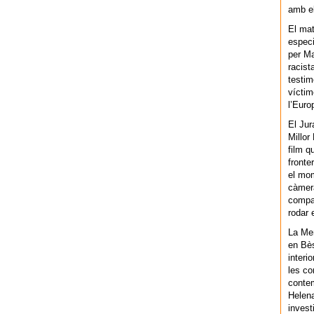
amb el
El mat
especi
per Ma
racist
testim
víctim
l’Euro
El Jur
Millor
film q
fronte
el mom
càmera
compar
rodar 
La Men
en Bès
interi
les co
contem
Helena
invest