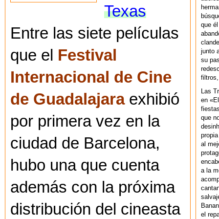
Texas
herman
búsque
que él
Entre las siete películas
abando
clande
que el
Festival
junto 
su pas
redesc
Internacional de Cine
filtros
Las T
de Guadalajara
exhibió
en «El
fiesta
por primera vez en la
que no
desinh
propia
ciudad de Barcelona,
al mej
protag
hubo una que cuenta
encab
a la m
acompa
además con la próxima
cantan
salvaj
distribución del cineasta
Banan
el rep