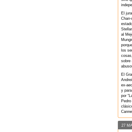
indepe
El jur
Chan-w
estad
Stella
al Mej
Mungiu
porque
los se
cosas,
sobre 
abusos
El Gra
Andrei
ex-aeq
y para
por “L
Pedro 
clásic
Canne
27 M