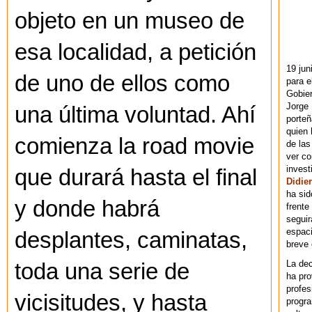
objeto en un museo de
esa localidad, a petición
19 jun
de uno de ellos como
para e
Gobie
Jorge 
una última voluntad. Ahí
porteñ
quien 
comienza la road movie
de las
ver co
invest
que durará hasta el final
Didier
ha sid
y donde habrá
frente
seguir
espaci
desplantes, caminatas,
breve
La dec
toda una serie de
ha pr
profes
vicisitudes, y hasta
progra