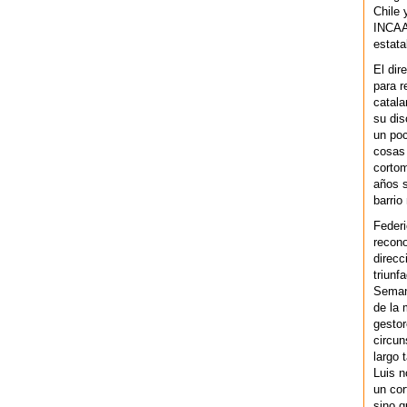
Chile 
INCAA 
estata
El dir
para r
catala
su dis
un po
cosas 
cortom
años s
barrio
Federi
recono
direcc
triunf
Semana
de la 
gestor
circun
largo 
Luis n
un cor
sino q