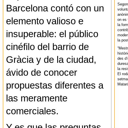
Segons
Barcelona contó con un
volunt
anònim
elemento valioso e
on es 
la for
contri
insuperable: el público
modern
la pos
cinéfilo del barrio de
“Mestr
històr
Gràcia y de la ciudad,
des d’
duresa
la res
ávido de conocer
El rod
setman
propuestas diferentes a
Mataró
las meramente
comerciales.
Y es que las preguntas