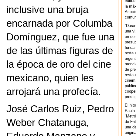
cultur
la máx
inclusive una bruja
Asoci
comuni
encarnada por Columba
“Duran
una vi
Domínguez, que fue una
en con
presup
fundam
de las últimas figuras de
restau
argent
la época de oro del cine
mencio
de pre
restau
mexicano, quien les
cinema
públic
arrojará una profecía.
cooper
presti
El hit
José Carlos Ruiz, Pedro
Paula 
“Metró
Weber Chatanuga,
de Fri
una de
origin