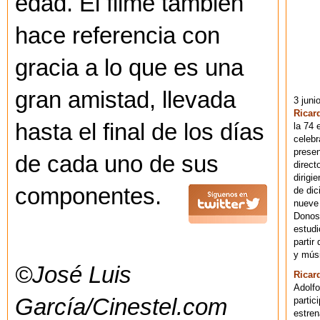
edad. El filme también
hace referencia con
gracia a lo que es una
gran amistad, llevada
3 juni
Ricar
hasta el final de los días
la 74 
celebr
presen
de cada uno de sus
direct
dirigi
componentes.
de dic
nueve 
Donost
estudi
partir
y músi
©José Luis
Ricar
Adolfo
García/Cinestel.com
partic
estren