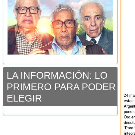
LA INFORMACIÓN: LO
PRIMERO PARA PODER
ELEGIR
24 ma
estas 
Argent
pues u
Oro en
direct
“Para 
ínteg