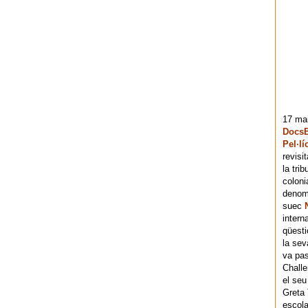
17 mai
DocsB
Pel·lí
revisi
la tri
coloni
denomi
suec
intern
qüesti
la sev
va pas
Chall
el seu
Greta 
escola