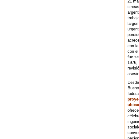
21 ma
cineas
argent
trabaj
largom
urgent
perdid
acrece
con la
con el
fue se
1976,
revisi
asesin
Desde 
Bueno
federa
proye
ubica
ofrece
célebr
ingeni
social
convoc
nacion