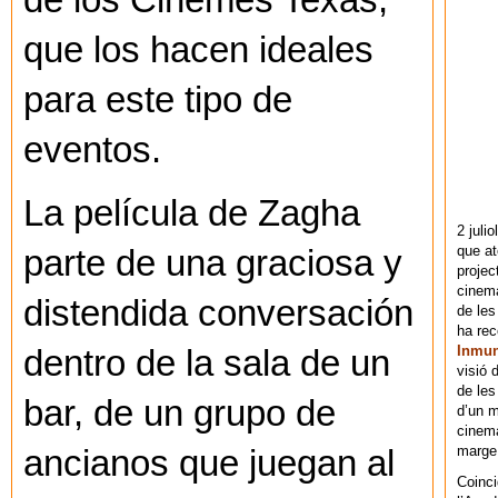
de los Cinemes Texas,
que los hacen ideales
para este tipo de
eventos.
La película de Zagha
2 juli
que at
parte de una graciosa y
projec
cinema
distendida conversación
de les
ha re
Inmu
dentro de la sala de un
visió 
de les
bar, de un grupo de
d’un m
cinema
marge 
ancianos que juegan al
Coinci