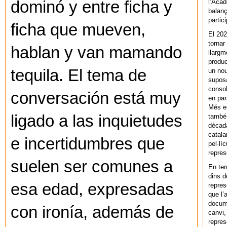
l’Acad
dominó y entre ficha y
balanç
partic
ficha que mueven,
El 202
tornar
hablan y van mamando
llargm
produc
tequila. El tema de
un nou
supos
consol
conversación está muy
en par
Més en
ligado a las inquietudes
també 
dècada
catala
e incertidumbres que
pel·lí
repres
suelen ser comunes a
En ter
dins d
esa edad, expresadas
repres
que l’
docum
con ironía, además de
canvi,
repres