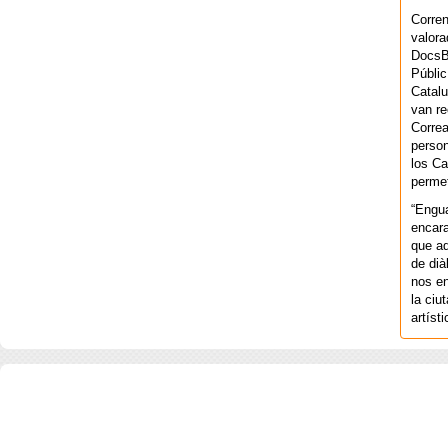
Corren
valora
DocsBa
Públic
Catalu
van re
Correa
person
los Ca
permet
“Engu
encara
que aq
de dià
nos en
la ciu
artíst
COPYRIGHT 2026 ©AGENCIA 
BARCELONA. CATALUNYA. - A