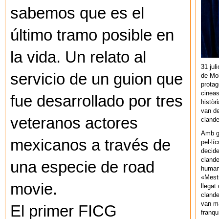
sabemos que es el
último tramo posible en
la vida. Un relato al
31 jul
servicio de un guion que
de Mol
protag
cineas
fue desarrollado por tres
històr
van de
veteranos actores
cland
Amb gu
mexicanos a través de
pel·lí
decide
clande
una especie de road
human
«Mestr
movie.
llegat 
clande
van ma
El primer FICG
franq