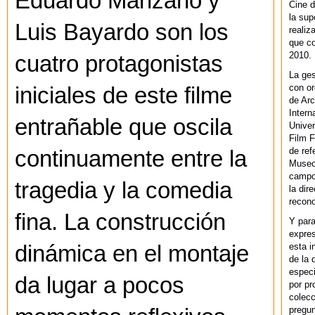
Eduardo Manzano y
Cine d
la sup
Luis Bayardo son los
realiz
que co
2010.
cuatro protagonistas
La ges
con or
iniciales de este filme
de Arc
Intern
entrañable que oscila
Univer
Film F
de ref
continuamente entre la
Museo
campo 
tragedia y la comedia
la dir
recono
fina. La construcción
Y par
expres
esta i
dinámica en el montaje
de la 
especi
da lugar a pocos
por pr
colecc
pregun