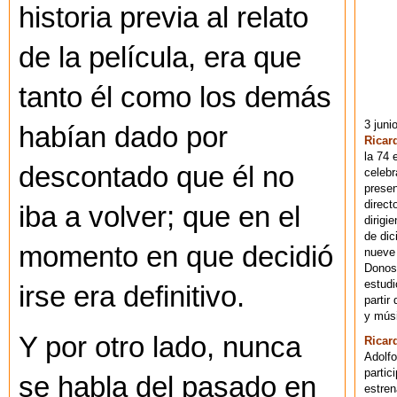
historia previa al relato
de la película, era que
tanto él como los demás
3 juni
habían dado por
Ricar
la 74 
descontado que él no
celebr
presen
direct
iba a volver; que en el
dirigi
de dic
momento en que decidió
nueve 
Donost
estudi
irse era definitivo.
partir
y músi
Y por otro lado, nunca
Ricar
Adolfo
partic
se habla del pasado en
estren