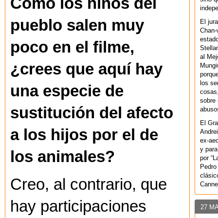
Como los niños del
indepe
pueblo salen muy
El jur
Chan-w
estad
poco en el filme,
Stella
al Mej
¿crees que aquí hay
Mungiu
porque
los se
una especie de
cosas,
sobre 
sustitución del afecto
abusos
El Gra
a los hijos por el de
Andrei
ex-aeq
y para
los animales?
por “L
Pedro 
clásic
Creo, al contrario, que
Canne
hay participaciones
27 M