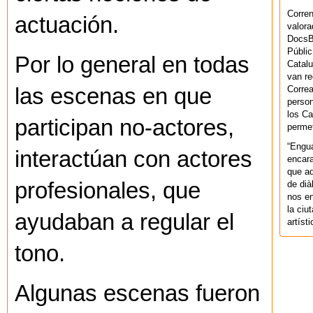
Corren
actuación.
valora
DocsBa
Públic
Por lo general en todas
Catalu
van re
Correa
las escenas en que
person
los Ca
participan no-actores,
permet
“Engu
interactúan con actores
encara
que aq
profesionales, que
de dià
nos en
la ciu
ayudaban a regular el
artíst
tono.
Algunas escenas fueron