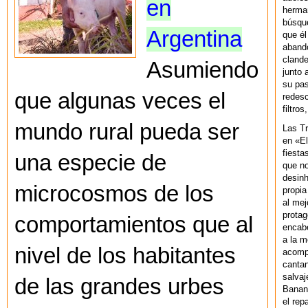
en
herman
búsque
Argentina
que él
abando
clande
Asumiendo
junto 
su pas
que algunas veces el
redesc
filtros
mundo rural pueda ser
Las T
en «El
fiesta
una especie de
que no
desinh
microcosmos de los
propia
al mej
protag
comportamientos que al
encab
a la m
nivel de los habitantes
acompa
cantan
salvaj
de las grandes urbes
Banan
el rep