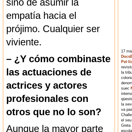
sino de asumir la
empatía hacia el
prójimo. Cualquier ser
viviente.
17 mai
– ¿Y cómo combinaste
DocsB
Pel·lí
revisi
las actuaciones de
la tri
coloni
actrices y actores
denomi
suec
intern
profesionales con
qüesti
la sev
otros que no lo son?
va pas
Chall
el seu
Greta 
Aunque la mayor parte
escola