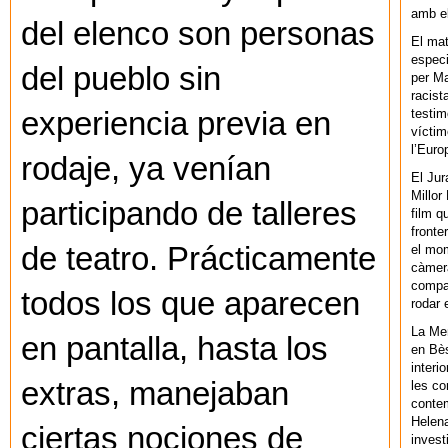
amb el
del elenco son personas
El mat
especi
del pueblo sin
per Ma
racist
testim
experiencia previa en
víctim
l’Euro
rodaje, ya venían
El Jur
Millor
participando de talleres
film q
fronte
de teatro. Prácticamente
el mom
càmera
compar
todos los que aparecen
rodar 
La Men
en pantalla, hasta los
en Bès
interi
extras, manejaban
les co
contem
Helena
ciertas nociones de
invest