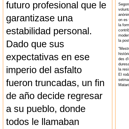
futuro profesional que le
Segons
volunt
anònim
garantizase una
on es 
la for
estabilidad personal.
contri
modern
la pos
Dado que sus
“Mestr
històr
expectativas en ese
des d’
duresa
imperio del asfalto
la res
El rod
setman
fueron truncadas, un fin
Mataró
de año decide regresar
a su pueblo, donde
todos le llamaban