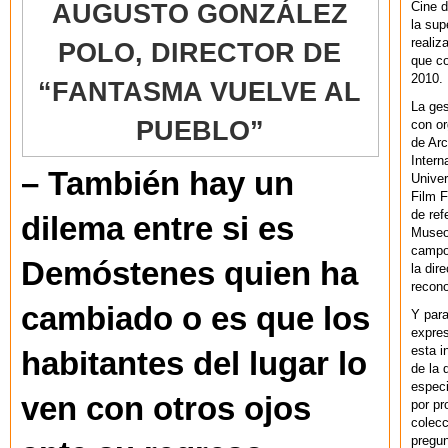
Cine d
AUGUSTO GONZÁLEZ
la sup
realiz
POLO, DIRECTOR DE
que co
2010.
“FANTASMA VUELVE AL
La ges
PUEBLO”
con or
de Arc
Intern
– También hay un
Univer
Film F
de ref
dilema entre si es
Museo
campo 
Demóstenes quien ha
la dir
recono
cambiado o es que los
Y par
expres
esta i
habitantes del lugar lo
de la 
especi
ven con otros ojos
por pr
colecc
pregun