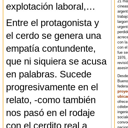
21 ma
explotación laboral,…
cineas
argent
trabaj
Entre el protagonista y
largom
urgent
perdid
el cerdo se genera una
acrece
con la
empatía contundente,
con el
fue se
1976,
que ni siquiera se acusa
revisi
asesin
en palabras. Sucede
Desde 
Bueno
progresivamente en el
federa
proye
ubica
relato, -como también
ofrece
célebr
nos pasó en el rodaje
ingeni
social
convoc
con el cerdito real a
nacion