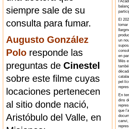
l’Acad
balanç
siempre sale de su
partic
El 202
consulta para fumar.
tornar
llargm
produc
Augusto González
un nou
supos
Polo
responde las
consol
en par
Més en
preguntas de
Cinestel
també 
dècada
sobre este filme cuyas
catala
pel·lí
repres
locaciones pertenecen
En ter
dins d
al sitio donde nació,
repres
que l’
Aristóbulo del Valle, en
docum
canvi,
repres