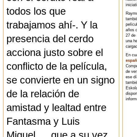
iniciat
todos los que
Raymu
tambié
trabajamos ahí-. Y la
pelícu
años d
27 de 
presencia del cerdo
una he
cargad
acciona justo sobre el
En cu
españ
conflicto de la película,
Compos
de ver
ese dí
se convierte en un signo
tambié
Eskol
de la relación de
dispo
inform
amistad y lealtad entre
Fantasma y Luis
Miguel…. que a su vez