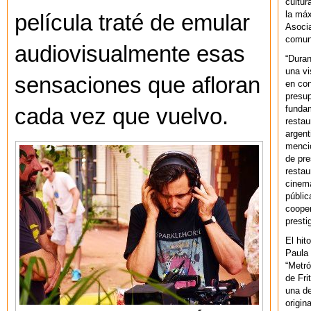
cultur
la máx
película traté de emular
Asoci
comuni
audiovisualmente esas
“Duran
una vi
sensaciones que afloran
en con
presup
fundam
cada vez que vuelvo.
restau
argent
mencio
de pre
restau
cinema
públic
cooper
presti
El hit
Paula 
“Metró
de Fri
una de
origin