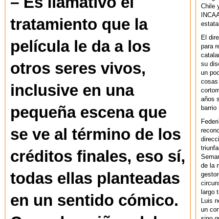
– Es llamativo el
Chile 
INCAA 
tratamiento que la
estata
El dir
película le da a los
para r
catala
otros seres vivos,
su dis
un po
cosas 
inclusive en una
cortom
años s
pequeña escena que
barrio
Federi
se ve al término de los
recono
direcc
triunf
créditos finales, eso sí,
Semana
de la 
todas ellas planteadas
gestor
circun
largo 
en un sentido cómico.
Luis n
un cor
sino q