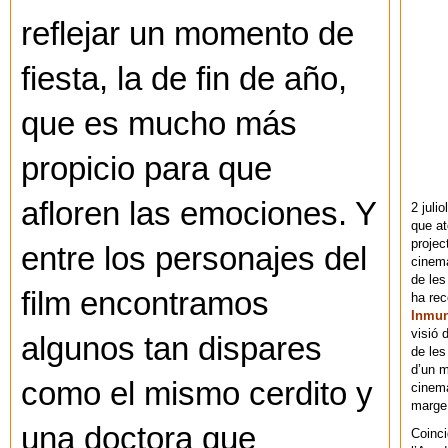
reflejar un momento de
fiesta, la de fin de año,
que es mucho más
propicio para que
afloren las emociones. Y
2 juli
que at
projec
entre los personajes del
cinema
de les
film encontramos
ha re
Inmu
visió 
algunos tan dispares
de les
d’un m
como el mismo cerdito y
cinema
marge 
una doctora que
Coinci