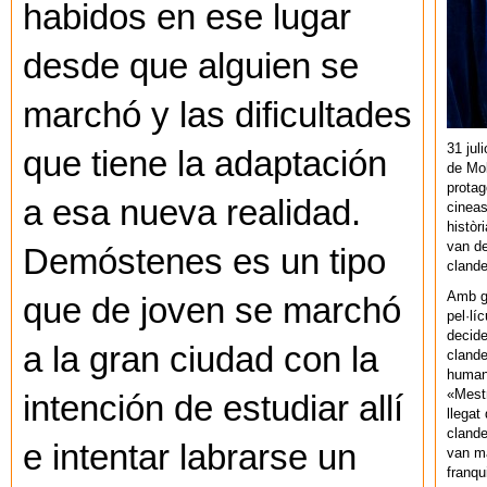
habidos en ese lugar
desde que alguien se
marchó y las dificultades
31 jul
que tiene la adaptación
de Mol
protag
a esa nueva realidad.
cineas
històr
van de
Demóstenes es un tipo
cland
Amb gu
que de joven se marchó
pel·lí
decide
a la gran ciudad con la
clande
human
«Mestr
intención de estudiar allí
llegat 
clande
e intentar labrarse un
van ma
franq