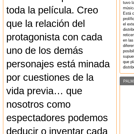
tuvo l
toda la película. Creo
música
Está 
prolíf
que la relación del
el ext
distri
protagonista con cada
retice
en las
difere
uno de los demás
posibi
supues
personajes está minada
que pl
distri
por cuestiones de la
PALM
vida previa… que
nosotros como
espectadores podemos
deducir o inventar cada