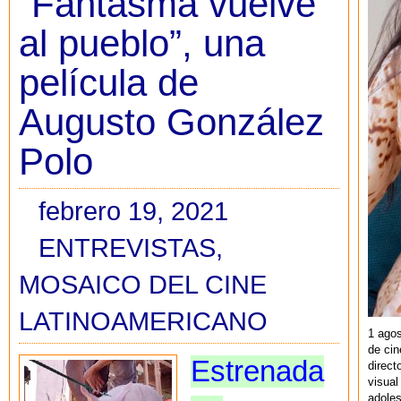
“Fantasma vuelve
al pueblo”, una
película de
Augusto González
Polo
febrero 19, 2021
ENTREVISTAS
,
MOSAICO DEL CINE
LATINOAMERICANO
1 agos
de cin
Estrenada
direct
visual
adoles