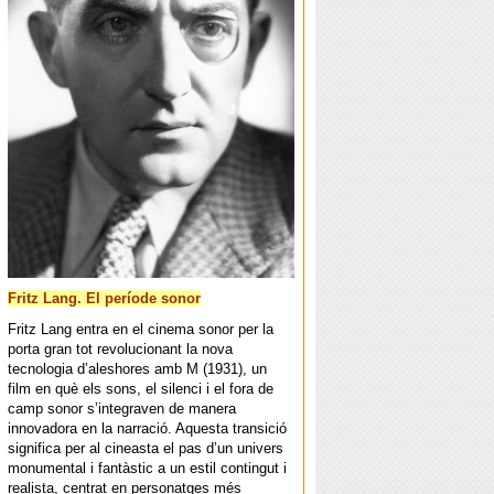
Fritz Lang. El període sonor
Fritz Lang entra en el cinema sonor per la
porta gran tot revolucionant la nova
tecnologia d’aleshores amb M (1931), un
film en què els sons, el silenci i el fora de
camp sonor s’integraven de manera
innovadora en la narració. Aquesta transició
significa per al cineasta el pas d’un univers
monumental i fantàstic a un estil contingut i
realista, centrat en personatges més