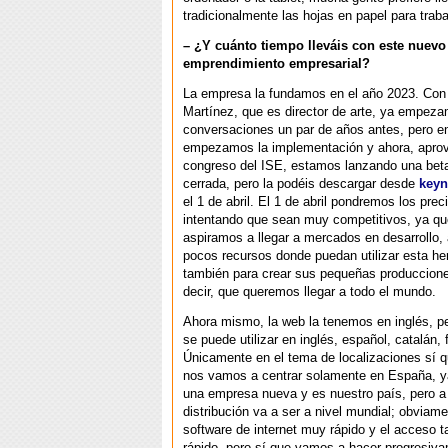
tradicionalmente las hojas en papel para traba
– ¿Y cuánto tiempo lleváis con este nuevo
emprendimiento empresarial?
La empresa la fundamos en el año 2023. Con
Martínez, que es director de arte, ya empeza
conversaciones un par de años antes, pero e
empezamos la implementación y ahora, apro
congreso del ISE, estamos lanzando una bet
cerrada, pero la podéis descargar desde
key
el 1 de abril. El 1 de abril pondremos los pr
intentando que sean muy competitivos, ya q
aspiramos a llegar a mercados en desarrollo,
pocos recursos donde puedan utilizar esta he
también para crear sus pequeñas produccion
decir, que queremos llegar a todo el mundo.
Ahora mismo, la web la tenemos en inglés, pe
se puede utilizar en inglés, español, catalán,
Únicamente en el tema de localizaciones sí q
nos vamos a centrar solamente en España, 
una empresa nueva y es nuestro país, pero a p
distribución va a ser a nivel mundial; obviam
software de internet muy rápido y el acceso
rápido, pero sí que vamos a hacer progresiv