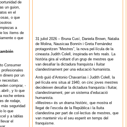
oportunidad de
as un guion,
atos en el
cosas, o que
osotros
empiezas a
de los ítems de
viamente o que
31 juliol 2026 – Bruna Cusí, Daniela Brown, Natalia
de Molina, Nausicaa Bonnín i Greta Fernández
protagonitzen “Mestres”, la nova pel·lícula de la
 también
cineasta Judith Colell, inspirada en fets reals. La
història gira al voltant d’un grup de mestres que
van desafiar la dictadura franquista i lluitar
 to Consumer
clandestinament per una educació humanista.
 profesionales
n dinero por un
Amb guió d’Antonio Chavarrías i Judith Colell, la
 necesitan.
pel·lícula ens situa al 1940, on cinc joves mestres
ueden comprar, -
decideixen desafiar la dictadura franquista i lluitar,
bril-, y lo que
clandestinament, per un sistema d’educació
na noche entera
humanista.
es de rodaje,
«Mestres» és un drama històric, que mostra el
n más seguridad
llegat de l’escola de la República i la lluita
do lo que
clandestina per part de col·lectius de mestres, que
xcel y a tablas
van mantenir viu el seu esperit en temps del
llevar el
franquisme.
evar