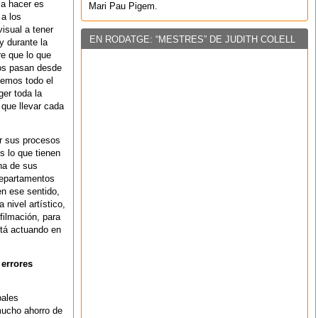
a hacer es
Mari Pau Pigem.
 a los
isual a tener
EN RODATGE: “MESTRES” DE JUDITH COLELL
y durante la
e que lo que
los pasan desde
enemos todo el
er toda la
 que llevar cada
zar sus procesos
es lo que tienen
na de sus
departamentos
en ese sentido,
 nivel artístico,
filmación, para
tá actuando en
 errores
pales
 mucho ahorro de