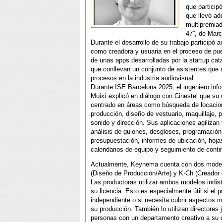
que particip
que llevó ad
multipremiad
47”, de Marc
Durante el desarrollo de su trabajo participó 
como creadora y usuaria en el proceso de pu
de unas apps desarrolladas por la startup ca
que conllevan un conjunto de asistentes que
procesos en la industria audiovisual.
Durante ISE Barcelona 2025, el ingeniero inf
Muixí explicó en diálogo con Cinestel que su
centrado en áreas como búsqueda de locacio
producción, diseño de vestuario, maquillaje, 
sonido y dirección. Sus aplicaciones agiliza
análisis de guiones, desgloses, programación
presupuestación, informes de ubicación, hoja
calendarios de equipo y seguimiento de contin
Actualmente, Keynema cuenta con dos mode
(Diseño de Producción/Arte) y K·Ch (Creador 
Las productoras utilizar ambos modelos indis
su licencia. Esto es especialmente útil si el 
independiente o si necesita cubrir aspectos 
su producción. También lo utilizan directores
personas con un departamento creativo a su 