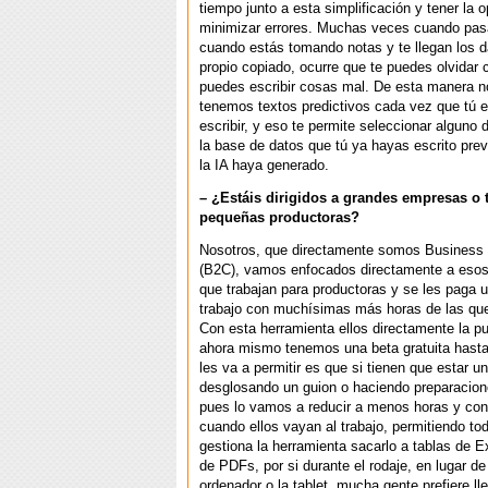
tiempo junto a esta simplificación y tener la 
minimizar errores. Muchas veces cuando pas
cuando estás tomando notas y te llegan los d
propio copiado, ocurre que te puedes olvidar 
puedes escribir cosas mal. De esta manera n
tenemos textos predictivos cada vez que tú 
escribir, y eso te permite seleccionar alguno 
la base de datos que tú ya hayas escrito pre
la IA haya generado.
– ¿Estáis dirigidos a grandes empresas o
pequeñas productoras?
Nosotros, que directamente somos Business
(B2C), vamos enfocados directamente a esos
que trabajan para productoras y se les paga u
trabajo con muchísimas más horas de las que
Con esta herramienta ellos directamente la p
ahora mismo tenemos una beta gratuita hasta a
les va a permitir es que si tienen que estar u
desglosando un guion o haciendo preparacion
pues lo vamos a reducir a menos horas y co
cuando ellos vayan al trabajo, permitiendo to
gestiona la herramienta sacarlo a tablas de E
de PDFs, por si durante el rodaje, en lugar de 
ordenador o la tablet, mucha gente prefiere ll