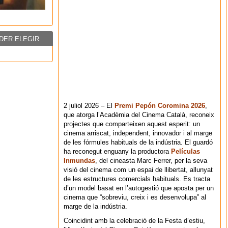
DER ELEGIR
2 juliol 2026 – El
Premi Pepón Coromina 2026
,
que atorga l’Acadèmia del Cinema Català, reconeix
projectes que comparteixen aquest esperit: un
cinema arriscat, independent, innovador i al marge
de les fórmules habituals de la indústria. El guardó
ha reconegut enguany la productora
Películas
Inmundas
, del cineasta Marc Ferrer, per la seva
visió del cinema com un espai de llibertat, allunyat
de les estructures comercials habituals. Es tracta
d’un model basat en l’autogestió que aposta per un
cinema que “sobreviu, creix i es desenvolupa” al
marge de la indústria.
Coincidint amb la celebració de la Festa d’estiu,