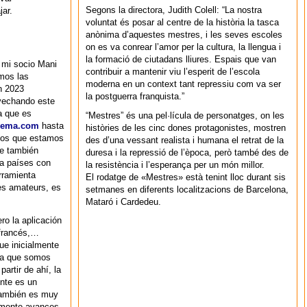
Segons la directora, Judith Colell: “La nostra
jar.
voluntat és posar al centre de la història la tasca
anònima d’aquestes mestres, i les seves escoles
on es va conrear l’amor per la cultura, la llengua i
la formació de ciutadans lliures. Espais que van
 mi socio Mani
contribuir a mantenir viu l’esperit de l’escola
mos las
moderna en un context tant repressiu com va ser
n 2023
la postguerra franquista.”
vechando este
a que es
“Mestres” és una pel·lícula de personatges, on les
nema.com
hasta
històries de les cinc dones protagonistes, mostren
ecios que estamos
des d’una vessant realista i humana el retrat de la
ue también
duresa i la repressió de l’època, però també des de
 a países con
la resistència i l’esperança per un món millor.
rramienta
El rodatge de «Mestres» està tenint lloc durant sis
es amateurs, es
setmanes en diferents localitzacions de Barcelona,
Mataró i Cardedeu.
ro la aplicación
 francés,…
ue inicialmente
ya que somos
artir de ahí, la
ente es un
 también es muy
amente avances