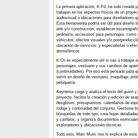
La primera aplicación, K·Pd, ha sido creada 
trabajan en los aspectos físicos de un proyec
audiovisual o ubicaciones para diseñadores g
Esta herramienta podría ser útil para diseño 
arte y/o construcción; establecer escenografía
jardinería; accesorios para personajes, como
vehículos; efectos visuales y/o postproducci
ubicación de servicios; y especialistas o efec
atmosféricos.
K.Ch es especialmente útil si vas a trabajar e
personajes, vestuario y sus cambios de apari
(continuidades). Por eso está pensado para 
servir en diseño de vestuario, maquillaje, prót
peluquería.
Keynema carga y analiza el texto del guion y,
proyecto, facilita la creación y edición de es
desgloses, presupuestos, calendarios de equi
rodaje y continuidad del conjunto. Gestiona li
búsquedas de todo tipo, crea hojas detallada
y cambios, y organiza documentos esenciale
exploradores y ubicaciones técnicas.
Todo esto, Marc Muixí nos lo explica de esta