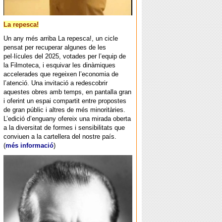
La repesca!
Un any més arriba La repesca!, un cicle
pensat per recuperar algunes de les
pel·lícules del 2025, votades per l’equip de
la Filmoteca, i esquivar les dinàmiques
accelerades que regeixen l’economia de
l’atenció. Una invitació a redescobrir
aquestes obres amb temps, en pantalla gran
i oferint un espai compartit entre propostes
de gran públic i altres de més minoritàries.
L’edició d’enguany ofereix una mirada oberta
a la diversitat de formes i sensibilitats que
conviuen a la cartellera del nostre país.
(
més informació
)