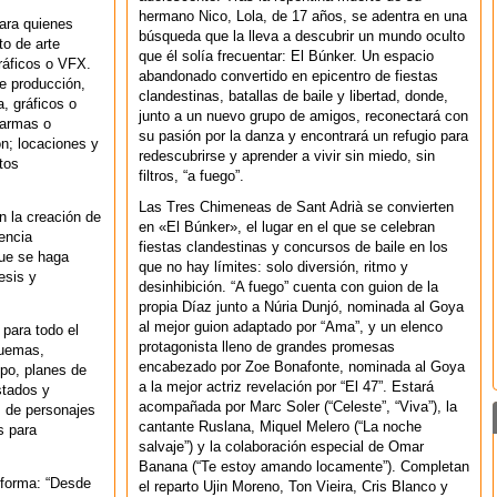
hermano Nico, Lola, de 17 años, se adentra en una
para quienes
búsqueda que la lleva a descubrir un mundo oculto
to de arte
que él solía frecuentar: El Búnker. Un espacio
ráficos o VFX.
abandonado convertido en epicentro de fiestas
de producción,
clandestinas, batallas de baile y libertad, donde,
, gráficos o
junto a un nuevo grupo de amigos, reconectará con
 armas o
su pasión por la danza y encontrará un refugio para
ón; locaciones y
redescubrirse y aprender a vivir sin miedo, sin
tos
filtros, “a fuego”.
Las Tres Chimeneas de Sant Adrià se convierten
n la creación de
en «El Búnker», el lugar en el que se celebran
encia
fiestas clandestinas y concursos de baile en los
que se haga
que no hay límites: solo diversión, ritmo y
esis y
desinhibición. “A fuego” cuenta con guion de la
propia Díaz junto a Núria Dunjó, nominada al Goya
al mejor guion adaptado por “Ama”, y un elenco
 para todo el
protagonista lleno de grandes promesas
quemas,
encabezado por Zoe Bonafonte, nominada al Goya
po, planes de
a la mejor actriz revelación por “El 47”. Estará
stados y
acompañada por Marc Soler (“Celeste”, “Viva”), la
s de personajes
cantante Ruslana, Miquel Melero (“La noche
s para
salvaje”) y la colaboración especial de Omar
Banana (“Te estoy amando locamente”). Completan
 forma: “Desde
el reparto Ujin Moreno, Ton Vieira, Cris Blanco y