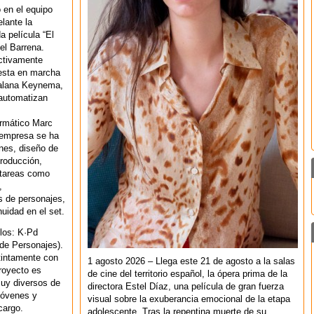
ó en el equipo
elante la
a película “El
el Barrena.
activamente
esta en marcha
talana Keynema,
 automatizan
ormático Marc
 empresa se ha
nes, diseño de
producción,
n tareas como
,
s de personajes,
uidad en el set.
los: K·Pd
de Personajes).
tintamente con
1 agosto 2026 – Llega este 21 de agosto a la salas
proyecto es
de cine del territorio español, la ópera prima de la
muy diversos de
directora Estel Díaz, una película de gran fuerza
 jóvenes y
visual sobre la exuberancia emocional de la etapa
cargo.
adolescente. Tras la repentina muerte de su