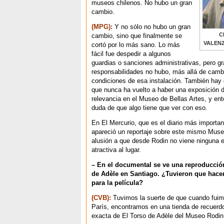
museos chilenos. No hubo un gran
cambio.
(MPG):
Y no sólo no hubo un gran
C
cambio, sino que finalmente se
VALEN
cortó por lo más sano. Lo más
fácil fue despedir a algunos
guardias o sanciones administrativas, pero g
responsabilidades no hubo, más allá de cambi
condiciones de esa instalación. También hay
que nunca ha vuelto a haber una exposición d
relevancia en el Museo de Bellas Artes, y en
duda de que algo tiene que ver con eso.
En El Mercurio, que es el diario más importan
apareció un reportaje sobre este mismo Muse
alusión a que desde Rodin no viene ninguna 
atractiva al lugar.
– En el documental se ve una reproducció
de Adèle en Santiago. ¿Tuvieron que hace
para la película?
(CVB):
Tuvimos la suerte de que cuando fuim
París, encontramos en una tienda de recuerdo
exacta de El Torso de Adèle del Museo Rodin,