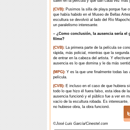
salen en la película y que dan cada vez más 
(CVB):
Pusimos la silla de playa porque fue o
que había habido en el Museo de Bellas Artes
escultura se devolvió al lado del Río Mapoch
un paralelismo interesante.
– ¿Como conclusión, la ausencia sería el 
filme?
(CVB):
La primera parte de la película se co
rápida, más policial, mientras que la segunda
de entrar en la cabeza del artista. Y efectiva
ausencia es lo que domina y le da más sentid
(MPG):
Y es la que une finalmente todas las a
película.
(CVB):
E incluso en el caso de que hubiera si
todo lo que hizo él fuera falso, esta idea de la
ausencia funcionó y el público fue a ver en m
vacío de la escultura robada. Es interesante
no hubiese obra, la obra funcionó.
©José Luis García/Cinestel.com