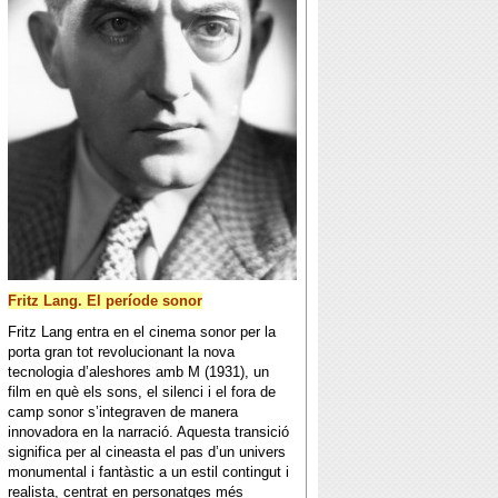
Fritz Lang. El període sonor
Fritz Lang entra en el cinema sonor per la
porta gran tot revolucionant la nova
tecnologia d’aleshores amb M (1931), un
film en què els sons, el silenci i el fora de
camp sonor s’integraven de manera
innovadora en la narració. Aquesta transició
significa per al cineasta el pas d’un univers
monumental i fantàstic a un estil contingut i
realista, centrat en personatges més