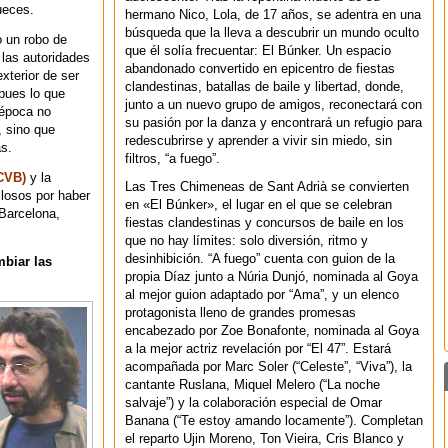
ueces.
hermano Nico, Lola, de 17 años, se adentra en una
búsqueda que la lleva a descubrir un mundo oculto
o un robo de
que él solía frecuentar: El Búnker. Un espacio
 las autoridades
abandonado convertido en epicentro de fiestas
xterior de ser
clandestinas, batallas de baile y libertad, donde,
 pues lo que
junto a un nuevo grupo de amigos, reconectará con
 época no
su pasión por la danza y encontrará un refugio para
, sino que
redescubrirse y aprender a vivir sin miedo, sin
s.
filtros, “a fuego”.
(CVB)
y la
Las Tres Chimeneas de Sant Adrià se convierten
llosos por haber
en «El Búnker», el lugar en el que se celebran
sBarcelona,
fiestas clandestinas y concursos de baile en los
que no hay límites: solo diversión, ritmo y
desinhibición. “A fuego” cuenta con guion de la
mbiar las
propia Díaz junto a Núria Dunjó, nominada al Goya
al mejor guion adaptado por “Ama”, y un elenco
protagonista lleno de grandes promesas
encabezado por Zoe Bonafonte, nominada al Goya
a la mejor actriz revelación por “El 47”. Estará
acompañada por Marc Soler (“Celeste”, “Viva”), la
cantante Ruslana, Miquel Melero (“La noche
salvaje”) y la colaboración especial de Omar
Banana (“Te estoy amando locamente”). Completan
el reparto Ujin Moreno, Ton Vieira, Cris Blanco y