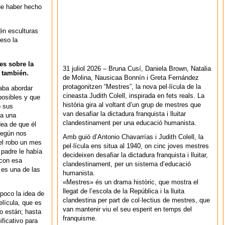
ue haber hecho
.
én esculturas
 eso la
es sobre la
31 juliol 2026 – Bruna Cusí, Daniela Brown, Natalia
s también.
de Molina, Nausicaa Bonnín i Greta Fernández
protagonitzen “Mestres”, la nova pel·lícula de la
aba abordar
cineasta Judith Colell, inspirada en fets reals. La
posibles y que
història gira al voltant d’un grup de mestres que
o sus
van desafiar la dictadura franquista i lluitar
ra una
clandestinament per una educació humanista.
dea de que él
según nos
Amb guió d’Antonio Chavarrías i Judith Colell, la
el robo un mes
pel·lícula ens situa al 1940, on cinc joves mestres
 padre le había
decideixen desafiar la dictadura franquista i lluitar,
con esa
clandestinament, per un sistema d’educació
 es una de las
humanista.
«Mestres» és un drama històric, que mostra el
llegat de l’escola de la República i la lluita
poco la idea de
clandestina per part de col·lectius de mestres, que
elícula, que es
van mantenir viu el seu esperit en temps del
o están; hasta
franquisme.
ficativo para