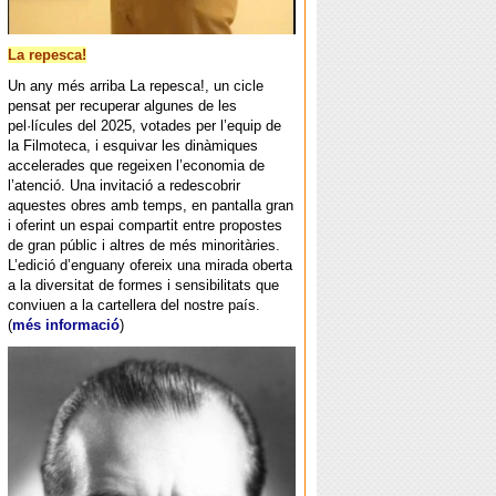
La repesca!
Un any més arriba La repesca!, un cicle
pensat per recuperar algunes de les
pel·lícules del 2025, votades per l’equip de
la Filmoteca, i esquivar les dinàmiques
accelerades que regeixen l’economia de
l’atenció. Una invitació a redescobrir
aquestes obres amb temps, en pantalla gran
i oferint un espai compartit entre propostes
de gran públic i altres de més minoritàries.
L’edició d’enguany ofereix una mirada oberta
a la diversitat de formes i sensibilitats que
conviuen a la cartellera del nostre país.
(
més informació
)