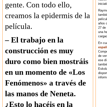
gente. Con todo ello,
iniciat
Raymu
creamos la epidermis de la
tambié
pelícu
años d
película.
27 de 
una he
cargad
– El trabajo en la
En cu
españ
construcción es muy
Compos
de ver
duro como bien mostráis
ese dí
tambié
Eskol
en un momento de «Los
dispo
inform
Fenómenos» a través de
las manos de Neneta.
¿Esto lo hacéis en la