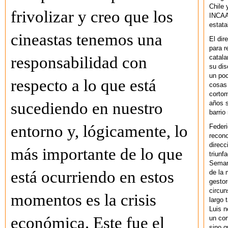
Chile 
frivolizar y creo que los
INCAA 
estata
cineastas tenemos una
El dir
para r
catala
responsabilidad con
su dis
un po
respecto a lo que está
cosas 
cortom
años s
sucediendo en nuestro
barrio
entorno y, lógicamente, lo
Federi
recono
direcc
más importante de lo que
triunf
Semana
está ocurriendo en estos
de la 
gestor
circun
momentos es la crisis
largo 
Luis n
económica. Este fue el
un cor
sino q