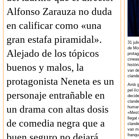
Alfonso Zarauza no duda
en calificar como «una
gran estafa piramidal».
31 jul
de Mol
Alejado de los tópicos
protag
cineas
buenos y malos, la
històr
van de
cland
protagonista Neneta es un
Amb gu
pel·lí
personaje entrañable en
decide
clande
un drama con altas dosis
human
«Mestr
llegat 
de comedia negra que a
clande
van ma
buen seguro no dejará
franq