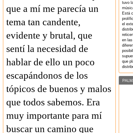
tuvo l
que a mí me parecía un
música
Está 
prolíf
tema tan candente,
el ext
distri
evidente y brutal, que
retice
en las
difere
sentí la necesidad de
posibi
supues
hablar de ello un poco
que pl
distri
escapándonos de los
PALM
tópicos de buenos y malos
que todos sabemos. Era
muy importante para mí
buscar un camino que