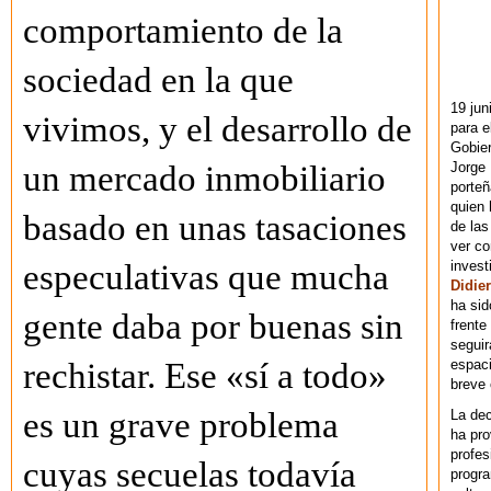
comportamiento de la
sociedad en la que
19 jun
vivimos, y el desarrollo de
para e
Gobie
Jorge 
un mercado inmobiliario
porteñ
quien 
basado en unas tasaciones
de las
ver co
invest
especulativas que mucha
Didier
ha sid
gente daba por buenas sin
frente
seguir
espaci
rechistar. Ese «sí a todo»
breve
es un grave problema
La dec
ha pr
profes
cuyas secuelas todavía
progra