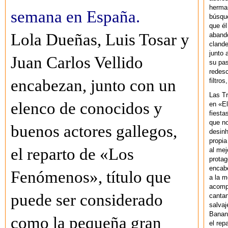
herman
semana en España.
búsque
que él
Lola Dueñas, Luis Tosar y
abando
clande
junto 
Juan Carlos Vellido
su pas
redesc
encabezan, junto con un
filtros
Las T
elenco de conocidos y
en «El
fiesta
que no
buenos actores gallegos,
desinh
propia
el reparto de «Los
al mej
protag
encab
Fenómenos», título que
a la m
acompa
puede ser considerado
cantan
salvaj
Banan
como la pequeña gran
el rep