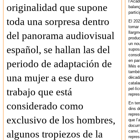
l’Acad
originalidad que supone
balanç
partic
toda una sorpresa dentro
El 202
tornar
llargm
del panorama audiovisual
produc
un nou
español, se hallan las del
supos
consol
en par
periodo de adaptación de
Més en
també 
una mujer a ese duro
dècada
catala
pel·lí
trabajo que está
repres
considerado como
En ter
dins d
repres
exclusivo de los hombres,
que l’
docum
algunos tropiezos de la
canvi,
repres