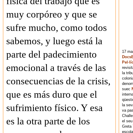
física del trabajo que es
muy corpóreo y que se
sufre mucho, como todos
sabemos, y luego está la
parte del padecimiento
17 mai
DocsB
Pel·lí
emocional a través de las
revisi
la tri
consecuencias de la crisis,
coloni
denomi
suec
que es más duro que el
intern
qüesti
sufrimiento físico. Y esa
la sev
va pas
Chall
es la otra parte de los
el seu
Greta 
escola