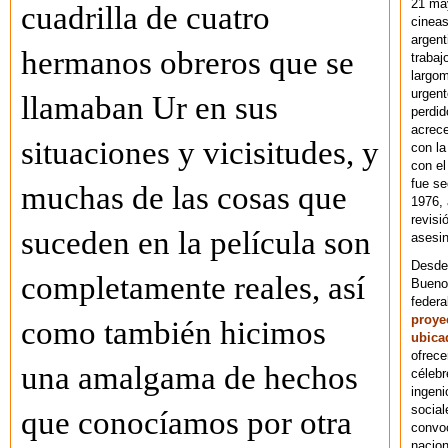
21 ma
cuadrilla de cuatro
cineas
argent
hermanos obreros que se
trabaj
largom
urgent
llamaban Ur en sus
perdid
acrece
situaciones y vicisitudes, y
con la
con el
fue se
muchas de las cosas que
1976,
revisi
suceden en la película son
asesin
Desde 
completamente reales, así
Bueno
federa
proye
como también hicimos
ubica
ofrece
una amalgama de hechos
célebr
ingeni
social
que conocíamos por otra
convoc
nacion