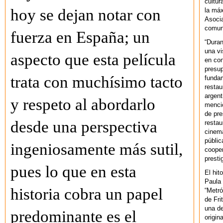
cultur
hoy se dejan notar con
la máx
Asoci
comuni
fuerza en España; un
“Duran
una vi
aspecto que esta película
en con
presup
trata con muchísimo tacto
fundam
restau
argent
y respeto al abordarlo
mencio
de pre
desde una perspectiva
restau
cinema
públic
ingeniosamente más sutil,
cooper
presti
pues lo que en esta
El hit
Paula 
historia cobra un papel
“Metró
de Fri
una de
predominante es el
origin