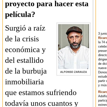
proyecto para hacer esta
película?
Surgió a raíz
3 juni
de la crisis
Ricar
la 74 
celebr
económica y
presen
direct
del estallido
dirigi
de dic
nueve 
de la burbuja
Donost
ALFONSO ZARAUZA
estudi
inmobiliaria
partir
y músi
que estamos sufriendo
Ricar
Adolfo
partic
todavía unos cuantos y
estren