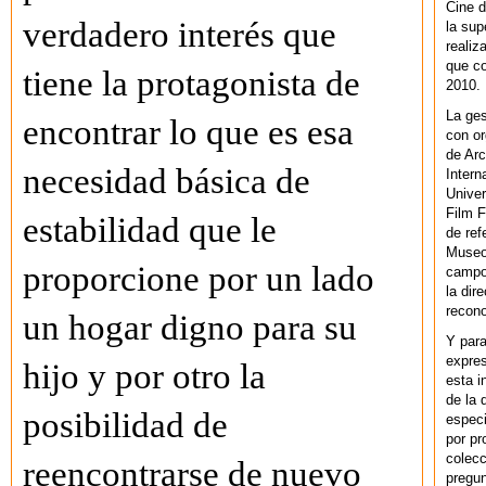
Cine d
verdadero interés que
la sup
realiz
que co
tiene la protagonista de
2010.
La ges
encontrar lo que es esa
con or
de Arc
necesidad básica de
Intern
Univer
Film F
estabilidad que le
de ref
Museo
proporcione por un lado
campo 
la dir
recono
un hogar digno para su
Y par
expres
hijo y por otro la
esta i
de la 
posibilidad de
especi
por pr
colecc
reencontrarse de nuevo
pregun