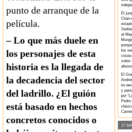
indepe
punto de arranque de la
El jur
Chan-w
película.
estad
Stella
al Mej
– Lo que más duele en
Mungiu
porque
los se
los personajes de esta
cosas,
sobre 
historia es la llegada de
abusos
El Gra
la decadencia del sector
Andrei
ex-aeq
y para
del ladrillo. ¿El guión
por “L
Pedro 
está basado en hechos
clásic
Canne
concretos conocidos o
27 M