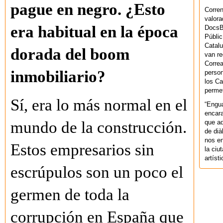
pague en negro. ¿Esto
Corren
valora
era habitual en la época
DocsBa
Públic
Catalu
dorada del boom
van re
Correa
inmobiliario?
person
los Ca
permet
Sí, era lo más normal en el
“Engu
encara
que aq
mundo de la construcción.
de dià
nos en
Estos empresarios sin
la ciu
artíst
escrúpulos son un poco el
germen de toda la
corrupción en España que