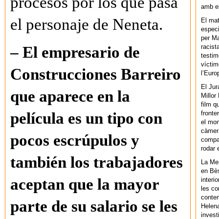
procesos por los que pasa
amb el
el personaje de Neneta.
El mat
especi
per Ma
racist
– El empresario de
testim
víctim
Construcciones Barreiro
l’Euro
El Jur
que aparece en la
Millor
film q
fronte
película es un tipo con
el mom
càmera
pocos escrúpulos y
compar
rodar 
también los trabajadores
La Men
en Bès
aceptan que la mayor
interi
les co
contem
parte de su salario se les
Helena
invest