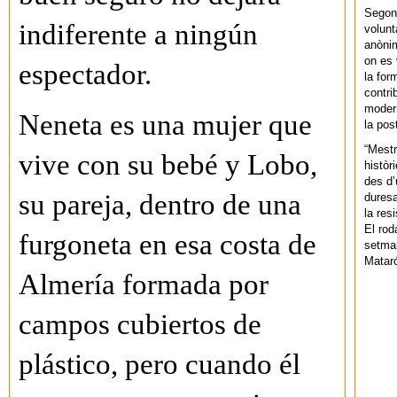
Segons
indiferente a ningún
volunt
anònim
on es 
espectador.
la for
contri
modern
Neneta es una mujer que
la pos
“Mestr
vive con su bebé y Lobo,
històr
des d’
su pareja, dentro de una
duresa
la res
El rod
furgoneta en esa costa de
setman
Mataró
Almería formada por
campos cubiertos de
plástico, pero cuando él