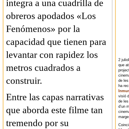
integra a una cuadrilla de
obreros apodados «Los
Fenómenos» por la
capacidad que tienen para
levantar con rapidez los
2 juli
metros cuadrados a
que at
projec
cinema
construir.
de les
ha re
Inmu
Entre las capas narrativas
visió 
de les
d’un m
que aborda este filme tan
cinema
marge 
tremendo por su
Coinci