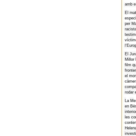
amb el
El mat
especi
per Ma
racist
testim
víctim
l’Euro
El Jur
Millor
film q
fronte
el mom
càmera
compar
rodar 
La Men
en Bès
interi
les co
contem
Helena
invest