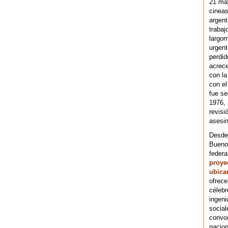
21 ma
cineas
argent
trabaj
largom
urgent
perdid
acrece
con la
con el
fue se
1976,
revisi
asesin
Desde 
Bueno
federa
proye
ubica
ofrece
célebr
ingeni
social
convoc
nacion