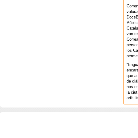
Corren
valora
DocsBa
Públic
Catalu
van re
Correa
person
los Ca
permet
“Engu
encara
que aq
de dià
nos en
la ciu
artíst
COPYRIGHT 2026 ©AGENCIA 
BARCELONA. CATALUNYA. - A