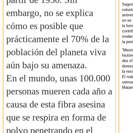
Segons
volunt
embargo, no se explica
anònim
on es 
cómo es posible que
la for
contri
prácticamente el 70% de la
modern
la pos
población del planeta viva
“Mestr
històr
des d’
aún bajo su amenaza.
duresa
la res
En el mundo, unas 100.000
El rod
setman
Mataró
personas mueren cada año a
causa de esta fibra asesina
que se respira en forma de
polvo penetrando en el