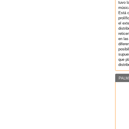
tuvo l
música
Está 
prolíf
el ext
distri
retice
en las
difere
posibi
supues
que pl
distri
PALM