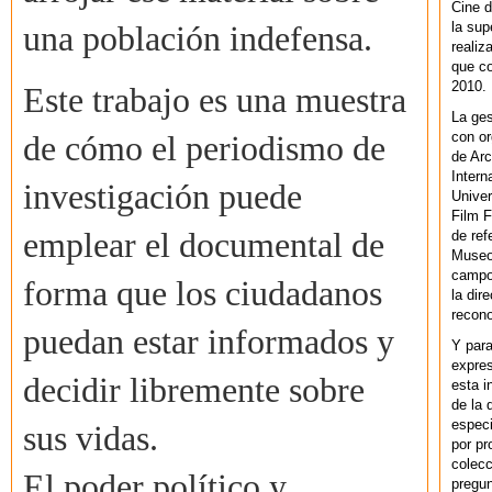
Cine d
la sup
una población indefensa.
realiz
que co
2010.
Este trabajo es una muestra
La ges
con or
de cómo el periodismo de
de Arc
Intern
investigación puede
Univer
Film F
emplear el documental de
de ref
Museo
campo 
forma que los ciudadanos
la dir
recono
puedan estar informados y
Y par
expres
decidir libremente sobre
esta i
de la 
especi
sus vidas.
por pr
colecc
El poder político y
pregun