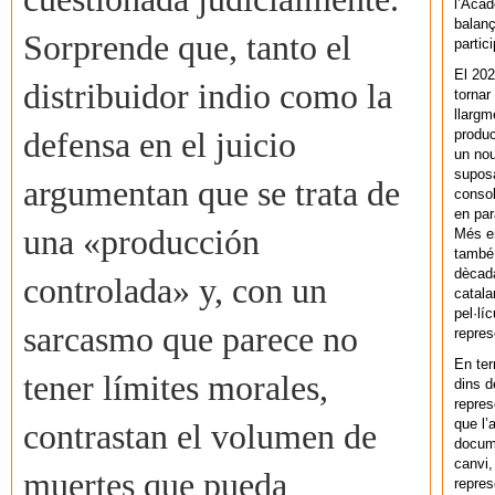
l’Acad
balanç
Sorprende que, tanto el
partic
El 202
distribuidor indio como la
tornar
llargm
produc
defensa en el juicio
un nou
supos
argumentan que se trata de
consol
en par
una «producción
Més en
també 
dècada
controlada» y, con un
catala
pel·lí
sarcasmo que parece no
repres
En ter
tener límites morales,
dins d
repres
que l’
contrastan el volumen de
docum
canvi,
muertes que pueda
repres