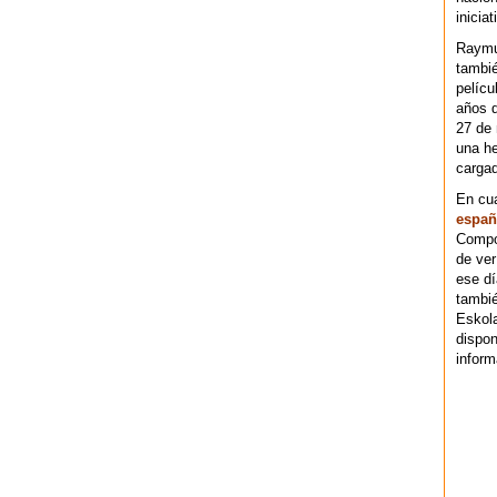
iniciat
Raymu
tambié
pelícu
años d
27 de 
una he
cargad
En cu
españ
Compos
de ver
ese dí
tambié
Eskol
dispo
inform