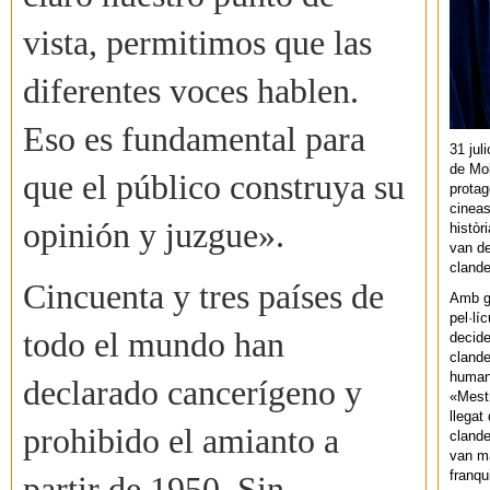
vista, permitimos que las
diferentes voces hablen.
Eso es fundamental para
31 jul
de Mol
que el público construya su
protag
cineas
opinión y juzgue».
històr
van de
cland
Cincuenta y tres países de
Amb gu
pel·lí
todo el mundo han
decide
clande
human
declarado cancerígeno y
«Mestr
llegat 
prohibido el amianto a
clande
van ma
franq
partir de 1950. Sin