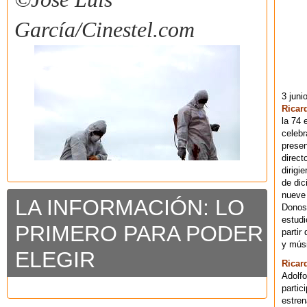
García/Cinestel.com
3 juni
Ricar
la 74 
celebr
presen
direct
dirigi
de dic
nueve 
LA INFORMACIÓN: LO
Donost
estudi
PRIMERO PARA PODER
partir
y músi
ELEGIR
Ricar
Adolfo
partic
estren