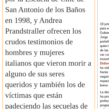
San Antonio de los Baños
en 1998, y Andrea
19 jun
para e
Prandstraller ofrecen los
Gobie
Jorge 
crudos testimonios de
porteñ
quien 
hombres y mujeres
de las
ver co
invest
italianos que vieron morir a
Didier
ha sid
alguno de sus seres
frente
seguir
espaci
queridos y también los de
breve
La dec
víctimas que están
ha pr
profes
padeciendo las secuelas de
progra