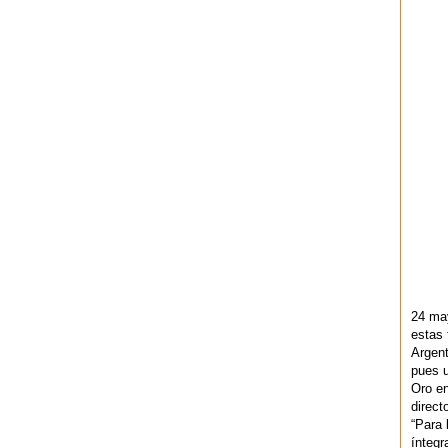
24 ma
estas 
Argent
pues u
Oro en
direct
“Para 
ínteg