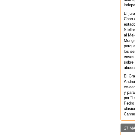
indepe
El jur
Chan-w
estad
Stella
al Mej
Mungiu
porque
los se
cosas,
sobre 
abusos
El Gra
Andrei
ex-aeq
y para
por “L
Pedro 
clásic
Canne
27 M