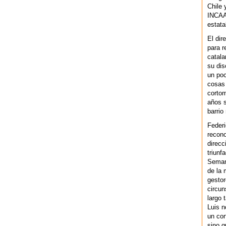
Chile 
INCAA 
estata
El dir
para r
catala
su dis
un po
cosas 
cortom
años s
barrio
Federi
recono
direcc
triunf
Semana
de la 
gestor
circun
largo 
Luis n
un cor
sino q