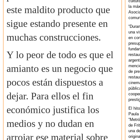
cultur
la máx
este maldito producto que
Asoci
comuni
sigue estando presente en
“Duran
una vi
muchas construcciones.
en con
presup
fundam
Y lo peor de todo es que el
restau
argent
amianto es un negocio que
mencio
de pre
restau
pocos están dispuestos a
cinema
públic
dejar. Para ellos el fin
cooper
presti
económico justifica los
El hit
Paula 
“Metró
medios y no dudan en
de Fri
una de
arrojar ese material sobre
origin