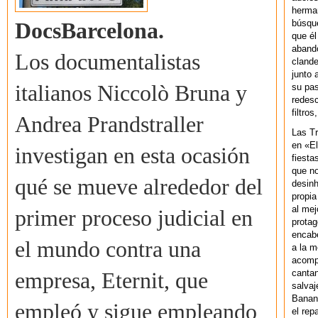
herman
búsque
DocsBarcelona.
que él
abando
Los documentalistas
clande
junto 
italianos Niccolò Bruna y
su pas
redesc
filtros
Andrea Prandstraller
Las T
en «El
investigan en esta ocasión
fiesta
que no
qué se mueve alrededor del
desinh
propia
al mej
primer proceso judicial en
protag
encab
el mundo contra una
a la m
acompa
cantan
empresa, Eternit, que
salvaj
Banan
empleó y sigue empleando
el rep