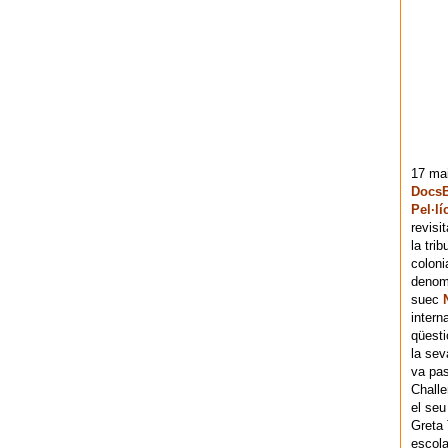
17 mai
DocsB
Pel·lí
revisi
la tri
coloni
denomi
suec
intern
qüesti
la sev
va pas
Chall
el seu
Greta 
escola