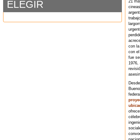
21 ma
ELEGIR
cineas
argent
trabaj
largom
urgent
perdid
acrece
con la
con el
fue se
1976,
revisi
asesin
Desde 
Bueno
federa
proye
ubica
ofrece
célebr
ingeni
social
convoc
nacion