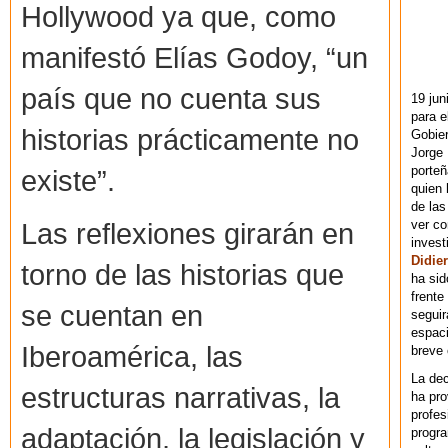
Hollywood ya que, como
manifestó Elías Godoy, “un
país que no cuenta sus
19 jun
para e
historias prácticamente no
Gobie
Jorge 
porteñ
existe”.
quien 
de las
ver co
Las reflexiones girarán en
invest
Didier
torno de las historias que
ha sid
frente
se cuentan en
seguir
espaci
Iberoamérica, las
breve
La dec
estructuras narrativas, la
ha pr
profes
adaptación, la legislación y
progra