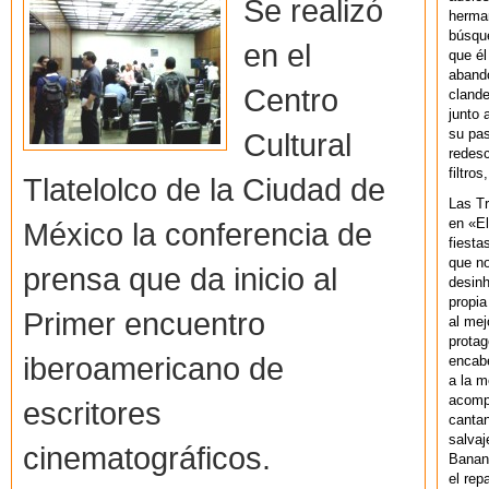
Se realizó
herman
búsque
en el
que él
abando
Centro
clande
junto 
su pas
Cultural
redesc
filtros
Tlatelolco de la Ciudad de
Las T
en «El
México la conferencia de
fiesta
que no
prensa que da inicio al
desinh
propia
Primer encuentro
al mej
protag
iberoamericano de
encab
a la m
acompa
escritores
cantan
salvaj
cinematográficos.
Banan
el rep