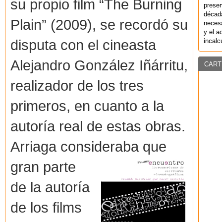
su propio film “The Burning
preser
década
Plain” (2009), se recordó su
necesa
y el a
disputa con el cineasta
incalc
Alejandro González Iñárritu,
CART
realizador de los tres
primeros, en cuanto a la
autoría real de estas obras.
Arriaga consideraba que
gran parte
de la autoría
de los films