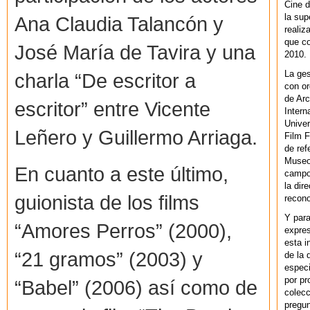
Cine d
la sup
Ana Claudia Talancón y
realiz
que co
José María de Tavira y una
2010.
La ges
charla “De escritor a
con or
de Arc
escritor” entre Vicente
Intern
Univer
Leñero y Guillermo Arriaga.
Film F
de ref
Museo
En cuanto a este último,
campo 
la dir
guionista de los films
recono
Y par
“Amores Perros” (2000),
expres
esta i
“21 gramos” (2003) y
de la 
especi
por pr
“Babel” (2006) así como de
colecc
pregun