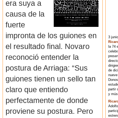
era suya a
causa de la
fuerte
impronta de los guiones en
3 juni
Ricar
el resultado final. Novaro
la 74 
celebr
reconoció entender la
presen
direct
dirigi
postura de Arriaga: “Sus
de dic
nueve 
guiones tienen un sello tan
Donost
estudi
claro que entiendo
partir
y músi
perfectamente de donde
Ricar
Adolfo
proviene su postura. Pero
partic
estren