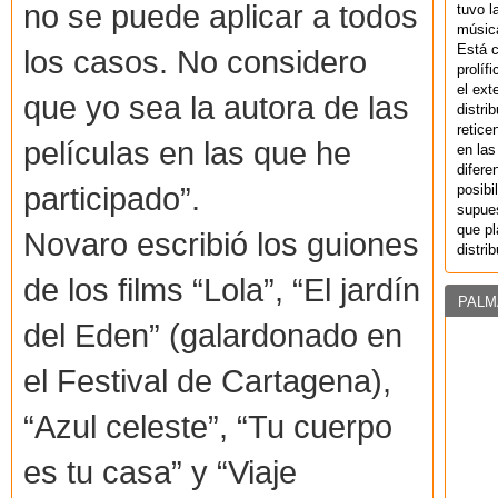
no se puede aplicar a todos
tuvo l
música
Está 
los casos. No considero
prolíf
el ext
que yo sea la autora de las
distri
retice
películas en las que he
en las
difere
participado”.
posibi
supues
que pl
Novaro escribió los guiones
distri
de los films “Lola”, “El jardín
PALM
del Eden” (galardonado en
el Festival de Cartagena),
“Azul celeste”, “Tu cuerpo
es tu casa” y “Viaje