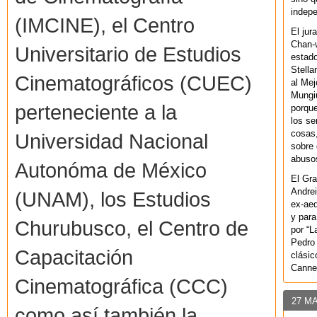
indepe
(IMCINE), el Centro
El jur
Chan-w
Universitario de Estudios
estad
Stella
Cinematográficos (CUEC)
al Mej
Mungiu
perteneciente a la
porque
los se
cosas,
Universidad Nacional
sobre 
abusos
Autonóma de México
El Gra
Andrei
(UNAM), los Estudios
ex-aeq
y para
Churubusco, el Centro de
por “L
Pedro 
Capacitación
clásic
Canne
Cinematográfica (CCC)
27 M
como así también la