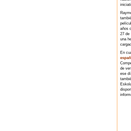
iniciat
Raymu
tambié
pelícu
años d
27 de 
una he
cargad
En cu
españ
Compos
de ver
ese dí
tambié
Eskol
dispo
inform