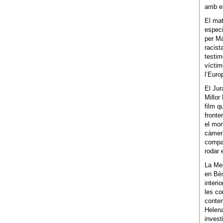
amb el
El mat
especi
per Ma
racist
testim
víctim
l’Euro
El Jur
Millor
film q
fronte
el mom
càmera
compar
rodar 
La Men
en Bès
interi
les co
contem
Helena
invest