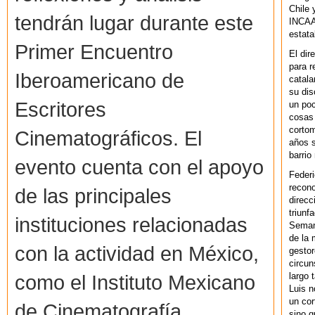
Chile 
tendrán lugar durante este
INCAA 
estata
Primer Encuentro
El dir
para r
Iberoamericano de
catala
su dis
Escritores
un po
cosas 
cortom
Cinematográficos. El
años s
barrio
evento cuenta con el apoyo
Federi
recono
de las principales
direcc
triunf
instituciones relacionadas
Semana
de la 
con la actividad en México,
gestor
circun
largo 
como el Instituto Mexicano
Luis n
un cor
de Cinematografía
sino q