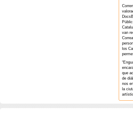
Corren
valora
DocsBa
Públic
Catalu
van re
Correa
person
los Ca
permet
“Engu
encara
que aq
de dià
nos en
la ciu
artíst
COPYRIGHT 2026 ©AGENCIA 
BARCELONA. CATALUNYA. - A