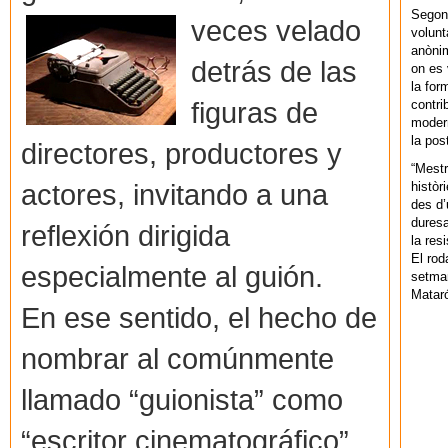
Segons
vec
es velado
volunt
anònim
detrás de las
on es 
la for
figuras de
contri
modern
la pos
directores, productores y
“Mestr
actores, invitando a una
històr
des d’
duresa
reflexión dirigida
la res
El rod
especialmente al guión.
setman
Mataró
En ese sentido, el hecho de
nombrar al comúnmente
llamado “guionista” como
“escritor cinematográfico”