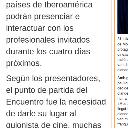
países de Iberoamérica
podrán presenciar e
interactuar con los
profesionales invitados
31 jul
de Mol
durante los cuatro días
protag
cineas
històr
próximos.
van de
cland
Según los presentadores,
Amb gu
pel·lí
el punto de partida del
decide
clande
human
Encuentro fue la necesidad
«Mestr
llegat 
de darle su lugar al
clande
van ma
guionista de cine, muchas
franq