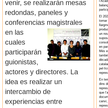
venir, se realizarán mesas
l’Acad
balanç
partic
redondas, paneles y
El 202
conferencias magistrales
tornar
llargm
produc
en l
as
un nou
supos
cuales
consol
en par
participarán
Més en
també 
dècada
guionistas,
catala
pel·lí
actores y directores. La
repres
En ter
idea es realizar un
dins d
repres
intercambio de
que l’
docum
experiencias entre
canvi,
repres