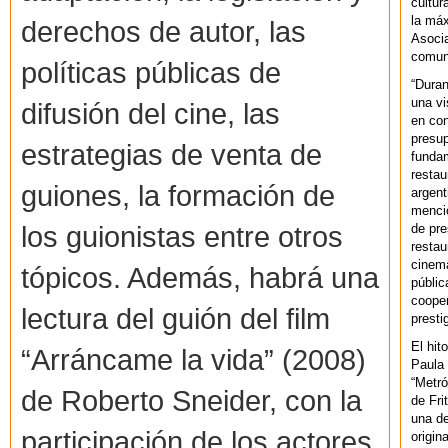
cultur
la máx
derechos de autor, las
Asoci
comuni
políticas públicas de
“Duran
una vi
difusión del cine, las
en con
presup
estrategias de venta de
fundam
restau
guiones, la formación de
argent
mencio
los guionistas entre otros
de pre
restau
cinema
tópicos. Además, habrá una
públic
cooper
lectura del guión del film
presti
El hit
“Arráncame la vida” (2008)
Paula 
“Metró
de Roberto Sneider, con la
de Fri
una de
participación de los actores
origin