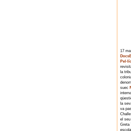
17 mai
DocsB
Pel·lí
revisi
la tri
coloni
denomi
suec
intern
qüesti
la sev
va pas
Chall
el seu
Greta 
escola