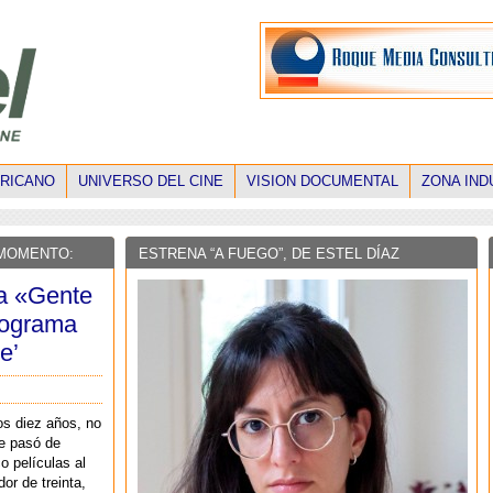
ERICANO
UNIVERSO DEL CINE
VISION DOCUMENTAL
ZONA IND
 MOMENTO:
ESTRENA “A FUEGO”, DE ESTEL DÍAZ
la «Gente
programa
e’
os diez años, no
e pasó de
o películas al
or de treinta,