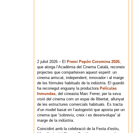
2 juliol 2026 – El
Premi Pepón Coromina 2026
,
que atorga l’Acadèmia del Cinema Català, reconeix
projectes que comparteixen aquest esperit: un
cinema arriscat, independent, innovador i al marge
de les fórmules habituals de la indústria. El guardó
ha reconegut enguany la productora
Películas
Inmundas
, del cineasta Marc Ferrer, per la seva
visió del cinema com un espai de llibertat, allunyat
de les estructures comercials habituals. Es tracta
d’un model basat en l’autogestió que aposta per un
cinema que “sobreviu, creix i es desenvolupa” al
marge de la indústria.
Coincidint amb la celebració de la Festa d’estiu,