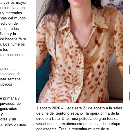
da vez es mayor
 colombiana en
es y mercados
ntes del mundo.
 edición del
 –entre los
ierra y la
e hacerle falta
co. Los números
e los
ulas nacionales
ación, la
rcolegiado de
 esta semana
públicos
de primaria y
 privados, de
1 agosto 2026 – Llega este 21 de agosto a la salas
organizadas
de cine del territorio español, la ópera prima de la
 y
directora Estel Díaz, una película de gran fuerza
dores y un
visual sobre la exuberancia emocional de la etapa
a reflexión más
adolescente. Tras la repentina muerte de su