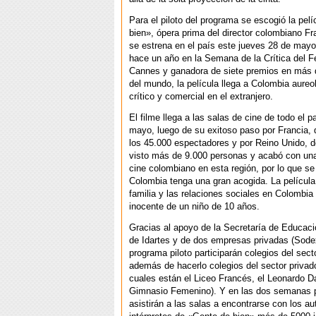
Para el piloto del programa se escogió la pel
bien», ópera prima del director colombiano Fra
se estrena en el país este jueves 28 de may
hace un año en la Semana de la Crítica del Fe
Cannes y ganadora de siete premios en más d
del mundo, la película llega a Colombia aureo
crítico y comercial en el extranjero.
El filme llega a las salas de cine de todo el p
mayo, luego de su exitoso paso por Francia,
los 45.000 espectadores y por Reino Unido, d
visto más de 9.000 personas y acabó con un
cine colombiano en esta región, por lo que s
Colombia tenga una gran acogida. La película
familia y las relaciones sociales en Colombia
inocente de un niño de 10 años.
Gracias al apoyo de la Secretaría de Educac
de Idartes y de dos empresas privadas (Sodex
programa piloto participarán colegios del sect
además de hacerlo colegios del sector privado
cuales están el Liceo Francés, el Leonardo Da
Gimnasio Femenino). Y en las dos semanas p
asistirán a las salas a encontrarse con los au