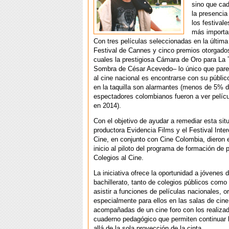
sino que ca
la presencia
los festival
más importa
Con tres películas seleccionadas en la última
Festival de Cannes y cinco premios otorgados
cuales la prestigiosa Cámara de Oro para La T
Sombra de César Acevedo– lo único que parec
al cine nacional es encontrarse con su públi
en la taquilla son alarmantes (menos de 5% d
espectadores colombianos fueron a ver pelíc
en 2014).
Con el objetivo de ayudar a remediar esta situ
productora Evidencia Films y el Festival Inte
Cine, en conjunto con Cine Colombia, dieron
inicio al piloto del programa de formación de 
Colegios al Cine.
La iniciativa ofrece la oportunidad a jóvenes 
bachillerato, tanto de colegios públicos como
asistir a funciones de películas nacionales, 
especialmente para ellos en las salas de cine
acompañadas de un cine foro con los realiza
cuaderno pedagógico que permiten continuar l
allá de la sola proyección de la cinta.