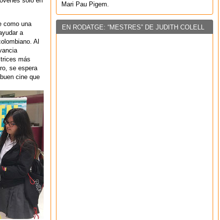
jóvenes solo en
Mari Pau Pigem.
ce como una
EN RODATGE: “MESTRES” DE JUDITH COLELL
 ayudar a
colombiano. Al
vancia
ctrices más
ro, se espera
 buen cine que