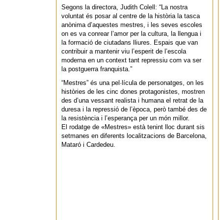
Segons la directora, Judith Colell: “La nostra
voluntat és posar al centre de la història la tasca
anònima d’aquestes mestres, i les seves escoles
on es va conrear l’amor per la cultura, la llengua i
la formació de ciutadans lliures. Espais que van
contribuir a mantenir viu l’esperit de l’escola
moderna en un context tant repressiu com va ser
la postguerra franquista.”
“Mestres” és una pel·lícula de personatges, on les
històries de les cinc dones protagonistes, mostren
des d’una vessant realista i humana el retrat de la
duresa i la repressió de l’època, però també des de
la resistència i l’esperança per un món millor.
El rodatge de «Mestres» està tenint lloc durant sis
setmanes en diferents localitzacions de Barcelona,
Mataró i Cardedeu.