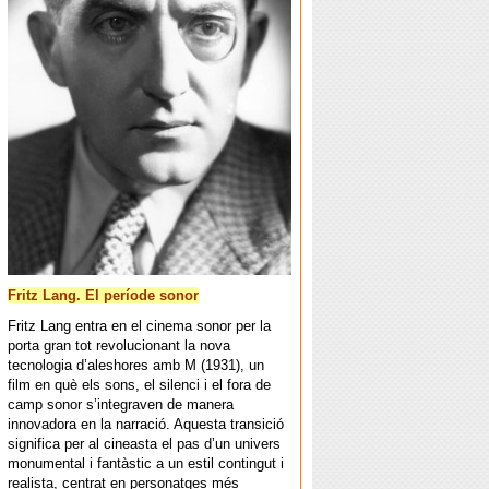
Fritz Lang. El període sonor
Fritz Lang entra en el cinema sonor per la
porta gran tot revolucionant la nova
tecnologia d’aleshores amb M (1931), un
film en què els sons, el silenci i el fora de
camp sonor s’integraven de manera
innovadora en la narració. Aquesta transició
significa per al cineasta el pas d’un univers
monumental i fantàstic a un estil contingut i
realista, centrat en personatges més