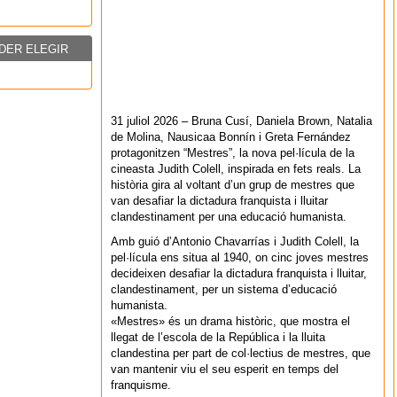
DER ELEGIR
31 juliol 2026 – Bruna Cusí, Daniela Brown, Natalia
de Molina, Nausicaa Bonnín i Greta Fernández
protagonitzen “Mestres”, la nova pel·lícula de la
cineasta Judith Colell, inspirada en fets reals. La
història gira al voltant d’un grup de mestres que
van desafiar la dictadura franquista i lluitar
clandestinament per una educació humanista.
Amb guió d’Antonio Chavarrías i Judith Colell, la
pel·lícula ens situa al 1940, on cinc joves mestres
decideixen desafiar la dictadura franquista i lluitar,
clandestinament, per un sistema d’educació
humanista.
«Mestres» és un drama històric, que mostra el
llegat de l’escola de la República i la lluita
clandestina per part de col·lectius de mestres, que
van mantenir viu el seu esperit en temps del
franquisme.