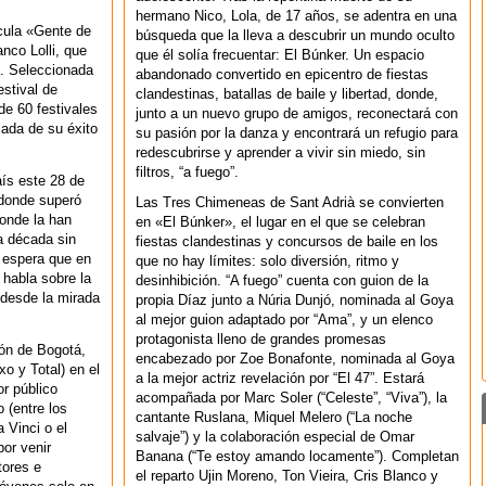
hermano Nico, Lola, de 17 años, se adentra en una
ícula «Gente de
búsqueda que la lleva a descubrir un mundo oculto
nco Lolli, que
que él solía frecuentar: El Búnker. Un espacio
o. Seleccionada
abandonado convertido en epicentro de fiestas
stival de
clandestinas, batallas de baile y libertad, donde,
e 60 festivales
junto a un nuevo grupo de amigos, reconectará con
lada de su éxito
su pasión por la danza y encontrará un refugio para
redescubrirse y aprender a vivir sin miedo, sin
filtros, “a fuego”.
aís este 28 de
 donde superó
Las Tres Chimeneas de Sant Adrià se convierten
onde la han
en «El Búnker», el lugar en el que se celebran
a década sin
fiestas clandestinas y concursos de baile en los
e espera que en
que no hay límites: solo diversión, ritmo y
 habla sobre la
desinhibición. “A fuego” cuenta con guion de la
 desde la mirada
propia Díaz junto a Núria Dunjó, nominada al Goya
al mejor guion adaptado por “Ama”, y un elenco
protagonista lleno de grandes promesas
ión de Bogotá,
encabezado por Zoe Bonafonte, nominada al Goya
o y Total) en el
a la mejor actriz revelación por “El 47”. Estará
or público
acompañada por Marc Soler (“Celeste”, “Viva”), la
 (entre los
cantante Ruslana, Miquel Melero (“La noche
 Vinci o el
salvaje”) y la colaboración especial de Omar
or venir
Banana (“Te estoy amando locamente”). Completan
tores e
el reparto Ujin Moreno, Ton Vieira, Cris Blanco y