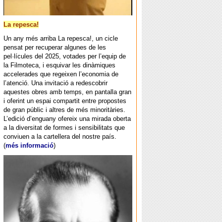
La repesca!
Un any més arriba La repesca!, un cicle
pensat per recuperar algunes de les
pel·lícules del 2025, votades per l’equip de
la Filmoteca, i esquivar les dinàmiques
accelerades que regeixen l’economia de
l’atenció. Una invitació a redescobrir
aquestes obres amb temps, en pantalla gran
i oferint un espai compartit entre propostes
de gran públic i altres de més minoritàries.
L’edició d’enguany ofereix una mirada oberta
a la diversitat de formes i sensibilitats que
conviuen a la cartellera del nostre país.
(
més informació
)